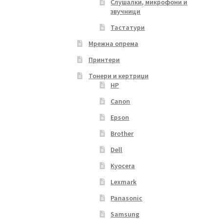
Слушалки, микрофони и
звучници
Тастатури
Мрежна опрема
Принтери
Тонери и кертриџи
HP
Canon
Epson
Brother
Dell
Kyocera
Lexmark
Panasonic
Samsung