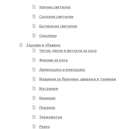
Улични светилки
Соларни светилки
Батериски светилки
Сијалици
Здравје и убавина
Четки, пегли и виткачи за коса
Фенови за коса
Депилација и епилација
Машинки за бричење, шишање и тримери
Масажери
Маникир
Педикир
Термометри
Разно