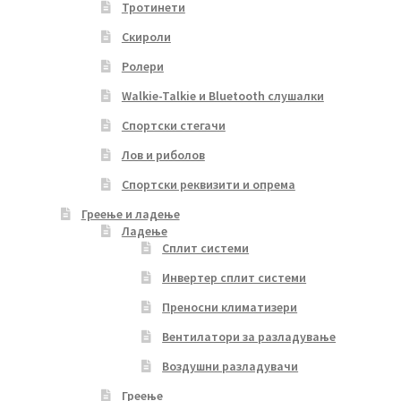
Тротинети
Скироли
Ролери
Walkie-Talkie и Bluetooth слушалки
Спортски стегачи
Лов и риболов
Спортски реквизити и опрема
Греење и ладење
Ладење
Сплит системи
Инвертер сплит системи
Преносни климатизери
Вентилатори за разладување
Воздушни разладувачи
Греење