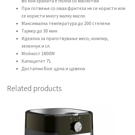
во кои храната е полна со маснотии
При готвење со оваа фритеза не се користи или
се користи многу малку масло
Максимална температура до 200 степени
Тајмер до 30 мин
Идеална за приготвување месо, компир,
зеленчук и сл.
Моќност 1800W
Капацитет 7L
Достапни бои: црна и црвена
Related products