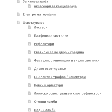
За канцеларија
Аксесоари за канцеларија
Електро материјали
Осветлување
Лустери
Плафонски светилки
Рефлектори
Светилки за во двор и градина
Фасадни, степенишни и ѕидни светилки
Диско осветлување
LED ленти / трафоа / конектори
Цевки и арматури
Линиско осветлување и спот рефлектори
Столни ламби
Подни ламби