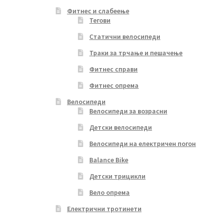
Фитнес и слабеење
Тегови
Статични велосипеди
Траки за трчање и пешачење
Фитнес справи
Фитнес опрема
Велосипеди
Велосипеди за возрасни
Детски велосипеди
Велосипеди на електричен погон
Balance Bike
Детски трицикли
Вело опрема
Електрични тротинети