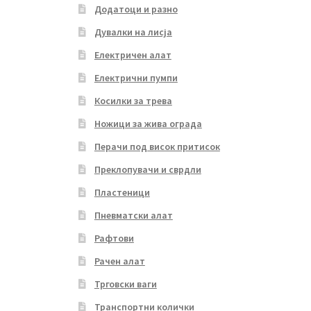
Додатоци и разно
Дувалки на лисја
Електричен алат
Електрични пумпи
Косилки за трева
Ножици за жива ограда
Перачи под висок притисок
Преклопувачи и сврдли
Пластеници
Пневматски алат
Рафтови
Рачен алат
Трговски ваги
Транспортни колички