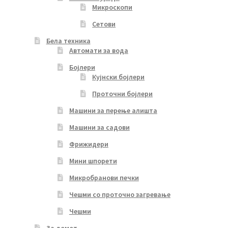
Микроскопи
Сетови
Бела техника
Автомати за вода
Бојлери
Кујнски бојлери
Проточни бојлери
Машини за перење алишта
Машини за садови
Фрижидери
Мини шпорети
Микробранови печки
Чешми со проточно загревање
Чешми