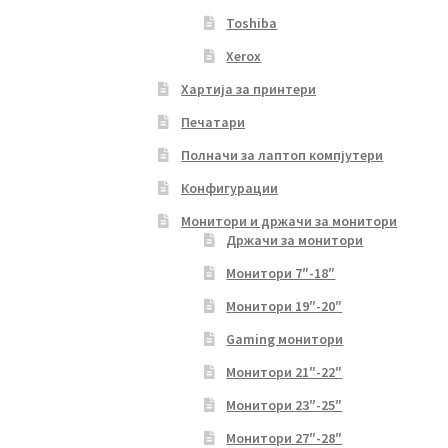
Toshiba
Xerox
Хартија за принтери
Печатари
Полначи за лаптоп компјутери
Конфигурации
Монитори и држачи за монитори
Држачи за монитори
Монитори 7″-18″
Монитори 19″-20″
Gaming монитори
Монитори 21″-22″
Монитори 23″-25″
Монитори 27″-28″