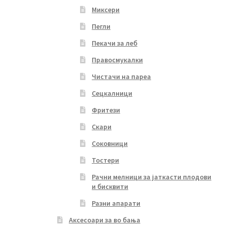
Миксери
Пегли
Пекачи за леб
Правосмукалки
Чистачи на пареа
Сецкалници
Фритези
Скари
Соковници
Тостери
Рачни мелници за јаткасти плодови
и бисквити
Разни апарати
Аксесоари за во бања