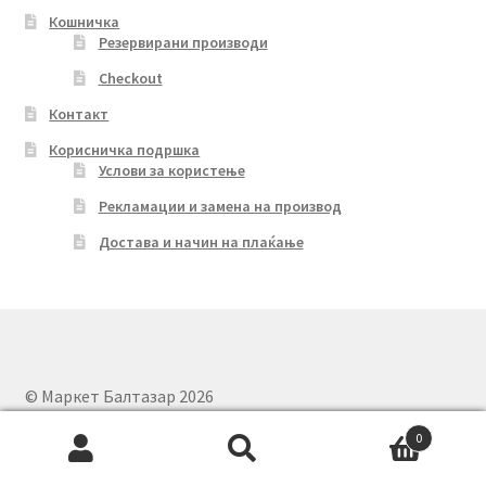
Кошничка
Резервирани производи
Checkout
Контакт
Корисничка подршка
Услови за користење
Рекламации и замена на производ
Достава и начин на плаќање
© Маркет Балтазар 2026
Privacy Policy
Built with WooCommerce
.
0
Search
Search