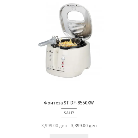
Фритеза ST DF-8550XW
SALE!
Original
Current
3,999.00
ден
3,399.00
ден
price
price