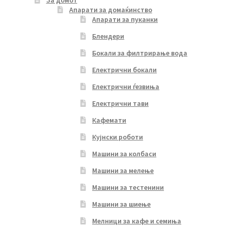
За домот
Апарати за домаќинство
Апарати за пуканки
Блендери
Бокали за филтрирање вода
Електрични бокали
Електрични ѓезвиња
Електрични тави
Кафемати
Кујнски роботи
Машини за колбаси
Машини за мелење
Машини за тестенини
Машини за шиење
Мелници за кафе и семиња