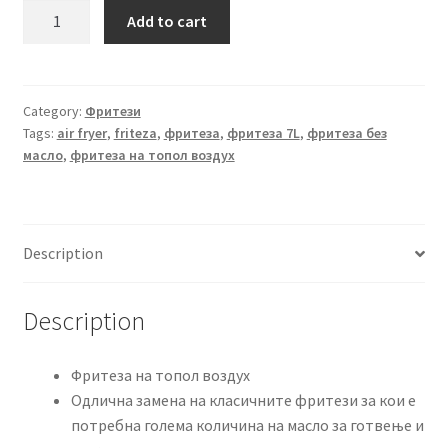
Фритеза
Add to cart
на
топол
воздух
без
Category:
Фритези
Tags:
air fryer
,
friteza
,
фритеза
,
фритеза 7L
,
фритеза без
масло
масло
,
фритеза на топол воздух
Air
Fryer
7L
SuTai
Description
quantity
Description
Фритеза на топол воздух
Одлична замена на класичните фритези за кои е
потребна голема количина на масло за готвење и