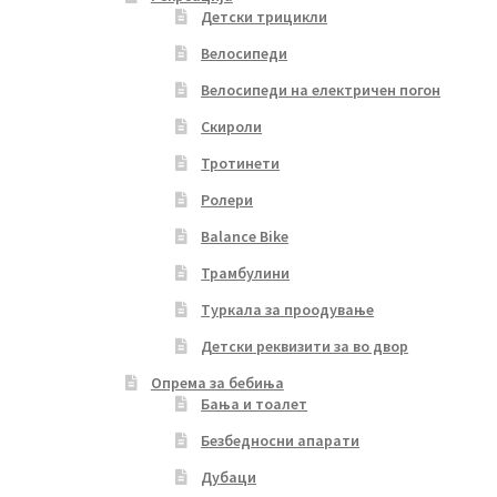
Детски трицикли
Велосипеди
Велосипеди на електричен погон
Скироли
Тротинети
Ролери
Balance Bike
Трамбулини
Туркала за проодување
Детски реквизити за во двор
Опрема за бебиња
Бања и тоалет
Безбедносни апарати
Дубаци