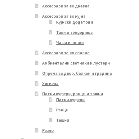
Аксесоари за во дневна
Аксесоари за во кујна
Кујнски додатоци
Тави и тенџериња
Чаши и чинии
Аксесоари за во спална
Амбиентални светилки и лустери
Опрема за двор, балкон и градина
Хигиена
Патни куфери, ранци и ташни
Патни куфери
Ранци
Ташни
Разно