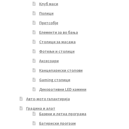
Клуб маси
Полици
Претсобје
Елементи за во бања
Столици за масажа
Фотељи и столици
Аксесоари
Канцелариски столови
Gaming столици
Декоративни LED камини
Авто-мото галантерија
Градина и алат
Базени и летна програма
Батериски програм