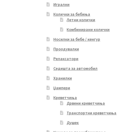
Игрални
Колички за бебиња
Летни колички
Комбинирани колички
Носилки за бебе / кенгур
Проодувалки
Релаксатори
Седишта за автомобил
Хранилки
Џампери
Креветчиња
Дрвени креветчиња
Транспортни креветчиња
Душек