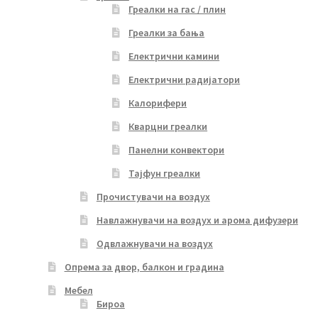
Греалки на гас / плин
Греалки за бања
Електрични камини
Електрични радијатори
Калорифери
Кварцни греалки
Панелни конвектори
Тајфун греалки
Прочистувачи на воздух
Навлажнувачи на воздух и арома дифузери
Одвлажнувачи на воздух
Опрема за двор, балкон и градина
Мебел
Бироа