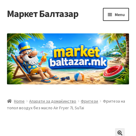
Маркет Балтазар
Skip
Skip
Menu
to
to
navigation
content
Home
Checkout
Homepage
Privacy Policy
Достава и начин на плаќање
Home
Апарати за домаќинство
Фритези
Фритеза на
топол воздух без масло Air Fryer 7L SuTai
Контакт
Корисничка подршка