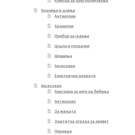
Комоди за пресоблекување
Хранење и доење
Антиколик
Хранилки
Прибор за јадење
Цуцли и глодалки
Шишиња
Аксесоари
Електрични апарати
Аксесоари
Акесоари за нега на бебиња
Антиколик
За мајката
Заштитна ограда за кревет
Перници