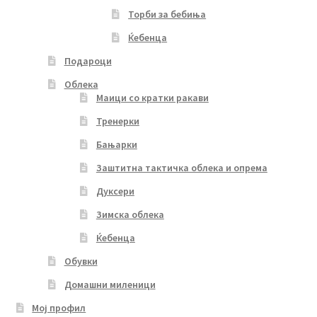
Торби за бебиња
Ќебенца
Подароци
Облека
Маици со кратки ракави
Тренерки
Бањарки
Заштитна тактичка облека и опрема
Дуксери
Зимска облека
Ќебенца
Обувки
Домашни миленици
Мој профил