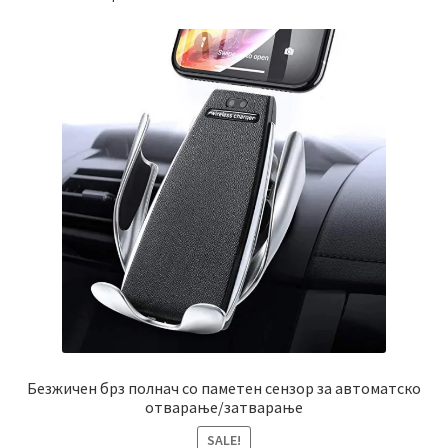
Безжичен брз полнач со паметен сензор за автоматско
отварање/затварање
SALE!