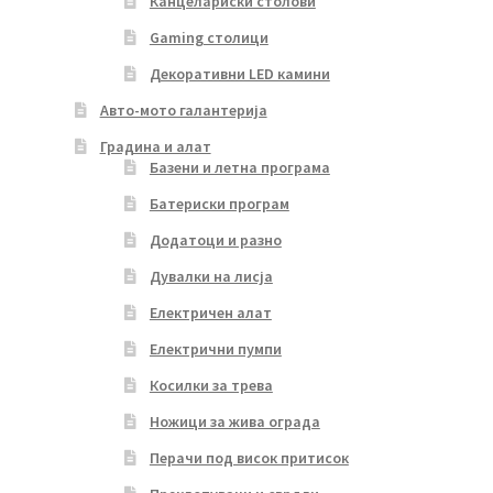
Канцелариски столови
Gaming столици
Декоративни LED камини
Авто-мото галантерија
Градина и алат
Базени и летна програма
Батериски програм
Додатоци и разно
Дувалки на лисја
Електричен алат
Електрични пумпи
Косилки за трева
Ножици за жива ограда
Перачи под висок притисок