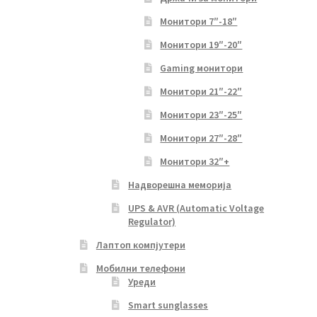
Монитори 7″-18″
Монитори 19″-20″
Gaming монитори
Монитори 21″-22″
Монитори 23″-25″
Монитори 27″-28″
Монитори 32″+
Надворешна меморија
UPS & AVR (Automatic Voltage
Regulator)
Лаптоп компјутери
Мобилни телефони
Уреди
Smart sunglasses