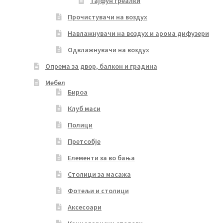
Тајфун греалки
Прочистувачи на воздух
Навлажнувачи на воздух и арома дифузери
Одвлажнувачи на воздух
Опрема за двор, балкон и градина
Мебел
Бироа
Клуб маси
Полици
Претсобје
Елементи за во бања
Столици за масажа
Фотељи и столици
Аксесоари