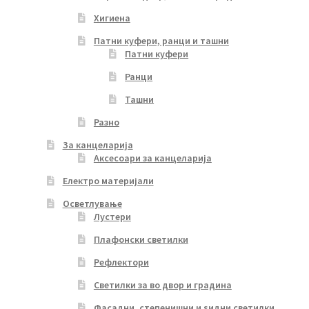
Хигиена
Патни куфери, ранци и ташни
Патни куфери
Ранци
Ташни
Разно
За канцеларија
Аксесоари за канцеларија
Електро материјали
Осветлување
Лустери
Плафонски светилки
Рефлектори
Светилки за во двор и градина
Фасадни, степенишни и ѕидни светилки