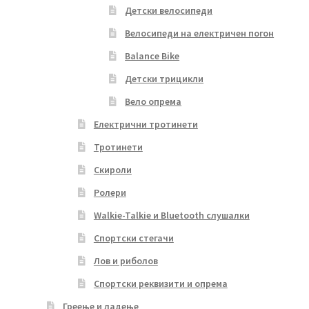
Детски велосипеди
Велосипеди на електричен погон
Balance Bike
Детски трицикли
Вело опрема
Електрични тротинети
Тротинети
Скироли
Ролери
Walkie-Talkie и Bluetooth слушалки
Спортски стегачи
Лов и риболов
Спортски реквизити и опрема
Греење и ладење