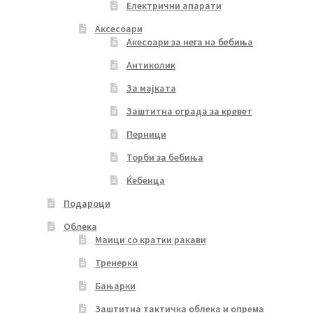
Електрични апарати
Аксесоари
Акесоари за нега на бебиња
Антиколик
За мајката
Заштитна ограда за кревет
Перници
Торби за бебиња
Ќебенца
Подароци
Облека
Маици со кратки ракави
Тренерки
Бањарки
Заштитна тактичка облека и опрема