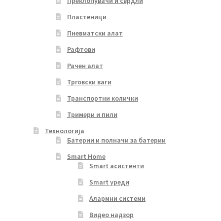
Преклопувачи и сврдли
Пластеници
Пневматски алат
Рафтови
Рачен алат
Трговски ваги
Транспортни колички
Тримери и пили
Технологија
Батерии и полначи за батерии
Smart Home
Smart асистенти
Smart уреди
Алармни системи
Видео надзор