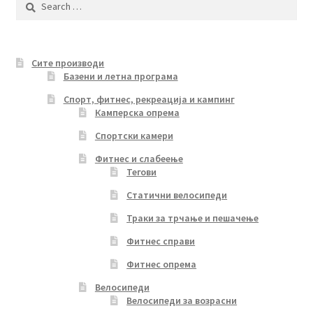
for:
Сите производи
Базени и летна програма
Спорт, фитнес, рекреација и кампинг
Камперска опрема
Спортски камери
Фитнес и слабеење
Тегови
Статични велосипеди
Траки за трчање и пешачење
Фитнес справи
Фитнес опрема
Велосипеди
Велосипеди за возрасни