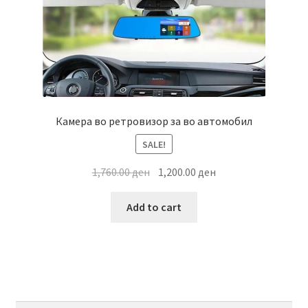
Камера во ретровизор за во автомобил
SALE!
Original
Current
1,760.00
ден
1,200.00
ден
price
price
was:
is:
Add to cart
1,760.00 ден.
1,200.00 ден.
Search