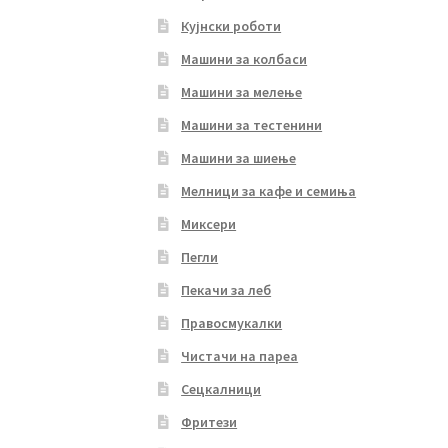
Кујнски роботи
Машини за колбаси
Машини за мелење
Машини за тестенини
Машини за шиење
Мелници за кафе и семиња
Миксери
Пегли
Пекачи за леб
Правосмукалки
Чистачи на пареа
Сецкалници
Фритези