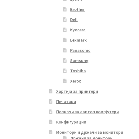
Brother
Dell
Kyocera
Lexmark
Panasonic
Samsung
Toshiba
Xerox
Хартија за принтери
Печатари
Полначи за лаптоп компјутери
Конфигурации
Монитори и држачи за монитори
Држачи за монитори