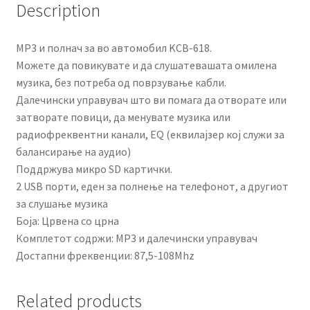
Description
MP3 и полнач за во автомобил KCB-618.
Можете да повикувате и да слушатевашата омилена
музика, без потреба од поврзување кабли.
Далечински управувач што ви помага да отворате или
затворате повици, да менувате музика или
радиофреквентни канали, EQ (еквилајзер кој служи за
балансирање на аудио)
Поддржува микро SD картички.
2 USB порти, еден за полнење на телефонот, а другиот
за слушање музика
Боја: Црвена со црна
Комплетот содржи: MP3 и далечински управувач
Достапни фреквенции: 87,5-108Mhz
Related products