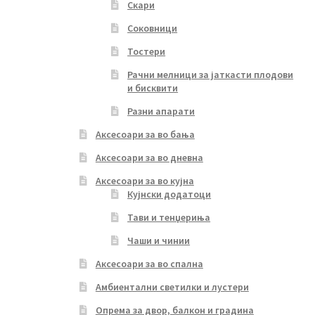
Скари
Соковници
Тостери
Рачни мелници за јаткасти плодови
и бисквити
Разни апарати
Аксесоари за во бања
Аксесоари за во дневна
Аксесоари за во кујна
Кујнски додатоци
Тави и тенџериња
Чаши и чинии
Аксесоари за во спална
Амбиентални светилки и лустери
Опрема за двор, балкон и градина