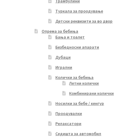
Трамбулини
Туркала за проодување
Детски реквизити за во двор
Опрема за бебиња
Бања и тоалет
Безбедносни апарати
Дубаци
Игрални
Колички за бебиња
Летни колички
Комбинирани колички
Носилки за бебе / кенгур
Проодувалки
Релаксатори
Седишта за автомобил