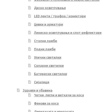
Диско осветлување
LED ленти / трафоа / конектори
Цевки и арматури
Линиско осветлување и спот рефлектори
Столни ламби
Подни ламби
Улични светилки
Соларни светилки
Батериски светилки
Сијалици
Здравје и убавина
Четки, пегли и виткачи за коса
Фенови за коса
Депилација и епилација