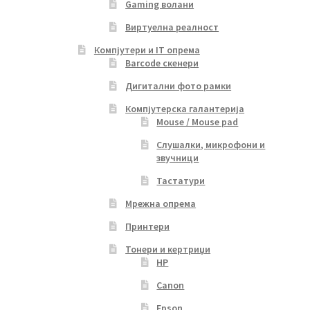
Gaming волани
Виртуелна реалност
Компјутери и IT опрема
Barcode скенери
Дигитални фото рамки
Компјутерска галантерија
Mouse / Mouse pad
Слушалки, микрофони и
звучници
Тастатури
Мрежна опрема
Принтери
Тонери и кертриџи
HP
Canon
Epson