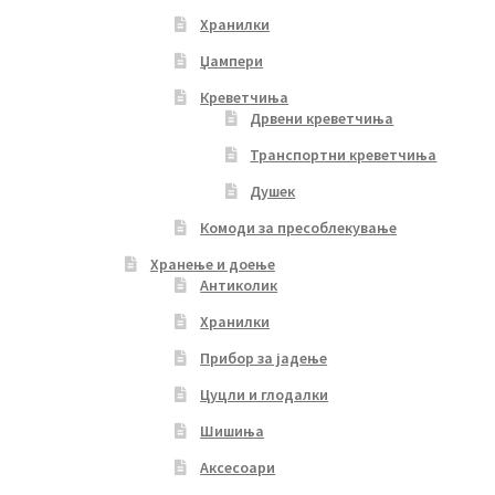
Хранилки
Џампери
Креветчиња
Дрвени креветчиња
Транспортни креветчиња
Душек
Комоди за пресоблекување
Хранење и доење
Антиколик
Хранилки
Прибор за јадење
Цуцли и глодалки
Шишиња
Аксесоари