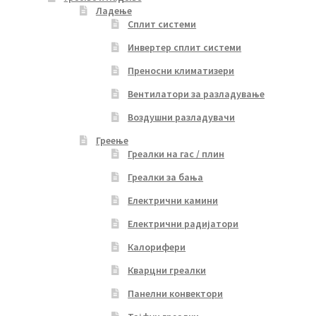
Ладење
Сплит системи
Инвертер сплит системи
Преносни климатизери
Вентилатори за разладување
Воздушни разладувачи
Греење
Греалки на гас / плин
Греалки за бања
Електрични камини
Електрични радијатори
Калорифери
Кварцни греалки
Панелни конвектори