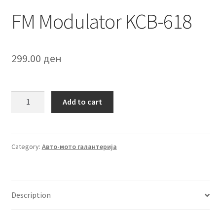
FM Modulator KCB-618
299.00
ден
FM
Add to cart
Modulator
KCB-
618
quantity
Category:
Авто-мото галантерија
Description