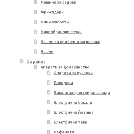
Машини за садови
Фрижидери
Мини шпорети
Микробранови печки
Чешми со проточно загревање
Чешми
За домот
Апарати за домаќинство
Апарати за пуканки
Блендери
Бокали за филтрирање вода
Електрични бокали
Електрични ѓезвиња
Електрични тави
Кафемати