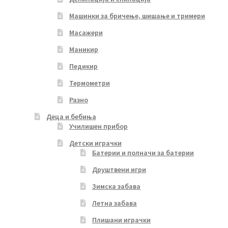
Машинки за бричење, шишање и тримери
Масажери
Маникир
Педикир
Термометри
Разно
Деца и бебиња
Училишен прибор
Детски играчки
Батерии и полначи за батерии
Друштвени игри
Зимска забава
Летна забава
Плишани играчки