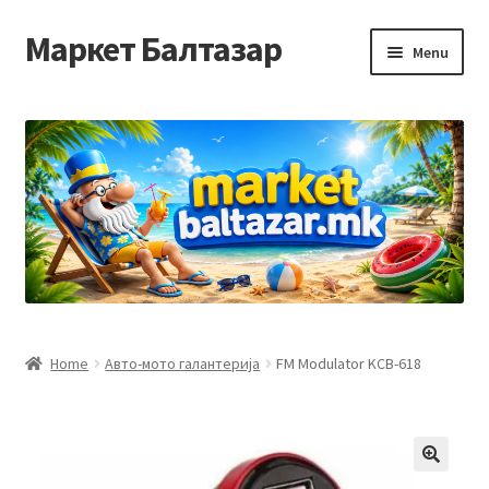
Маркет Балтазар
Skip
Skip
Menu
to
to
navigation
content
Home
Checkout
Homepage
Privacy Policy
Достава и начин на плаќање
Home
Авто-мото галантерија
FM Modulator KCB-618
Контакт
Корисничка подршка