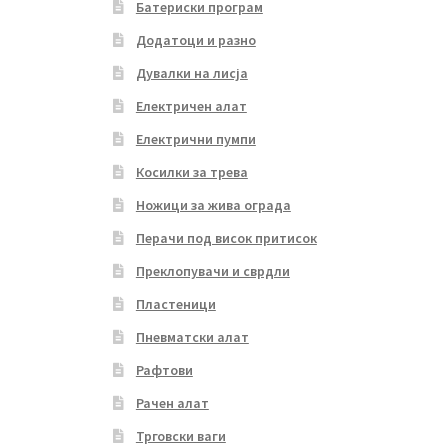
Батериски програм
Додатоци и разно
Дувалки на лисја
Електричен алат
Електрични пумпи
Косилки за трева
Ножици за жива ограда
Перачи под висок притисок
Преклопувачи и сврдли
Пластеници
Пневматски алат
Рафтови
Рачен алат
Трговски ваги