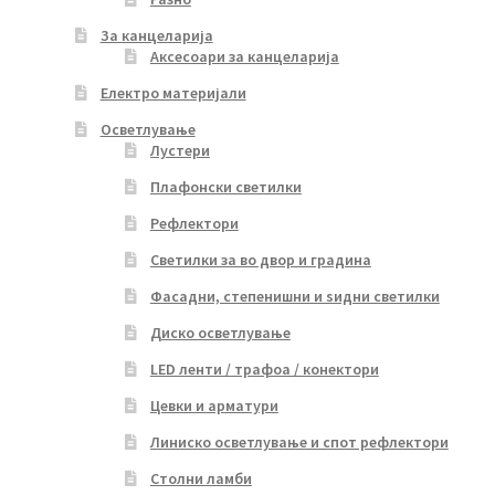
За канцеларија
Аксесоари за канцеларија
Електро материјали
Осветлување
Лустери
Плафонски светилки
Рефлектори
Светилки за во двор и градина
Фасадни, степенишни и ѕидни светилки
Диско осветлување
LED ленти / трафоа / конектори
Цевки и арматури
Линиско осветлување и спот рефлектори
Столни ламби