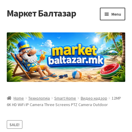
Маркет Балтазар
Skip
Skip
Menu
to
to
navigation
content
Home
Checkout
Homepage
Privacy Policy
Достава и начин на плаќање
Home
Технологија
Smart Home
Видео надзор
12MP
6K HD WiFi IP Camera Three Screens PTZ Camera Outdoor
Контакт
Корисничка подршка
SALE!