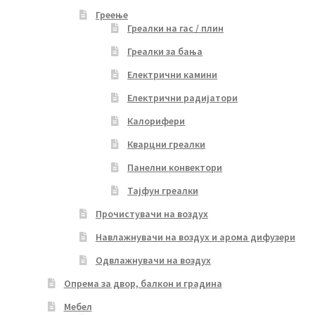
Греење
Греалки на гас / плин
Греалки за бања
Електрични камини
Електрични радијатори
Калорифери
Кварцни греалки
Панелни конвектори
Тајфун греалки
Прочистувачи на воздух
Навлажнувачи на воздух и арома дифузери
Одвлажнувачи на воздух
Опрема за двор, балкон и градина
Мебел