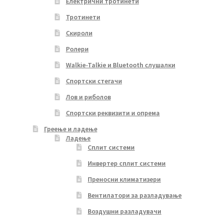
Електрични тротинети
Тротинети
Скироли
Ролери
Walkie-Talkie и Bluetooth слушалки
Спортски стегачи
Лов и риболов
Спортски реквизити и опрема
Греење и ладење
Ладење
Сплит системи
Инвертер сплит системи
Преносни климатизери
Вентилатори за разладување
Воздушни разладувачи