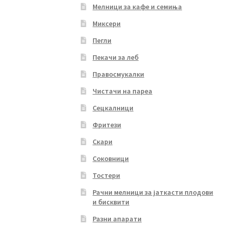
Мелници за кафе и семиња
Миксери
Пегли
Пекачи за леб
Правосмукалки
Чистачи на пареа
Сецкалници
Фритези
Скари
Соковници
Тостери
Рачни мелници за јаткасти плодови
и бисквити
Разни апарати