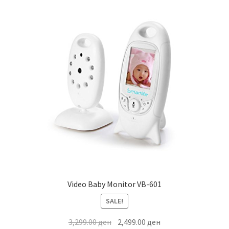
Video Baby Monitor VB-601
SALE!
Original
Current
3,299.00
ден
2,499.00
ден