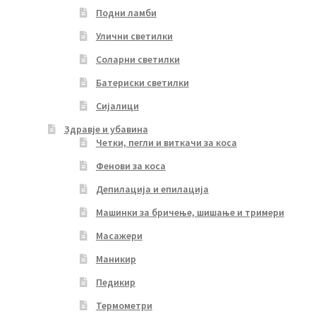
Подни ламби
Улични светилки
Соларни светилки
Батериски светилки
Сијалици
Здравје и убавина
Четки, пегли и виткачи за коса
Фенови за коса
Депилација и епилација
Машинки за бричење, шишање и тримери
Масажери
Маникир
Педикир
Термометри