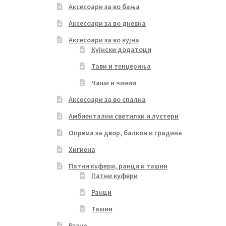
Аксесоари за во бања
Аксесоари за во дневна
Аксесоари за во кујна
Кујнски додатоци
Тави и тенџериња
Чаши и чинии
Аксесоари за во спална
Амбиентални светилки и лустери
Опрема за двор, балкон и градина
Хигиена
Патни куфери, ранци и ташни
Патни куфери
Ранци
Ташни
Разно