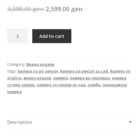
Original
Current
3,599.00
ден
2,599.00
ден
price
price
was:
is:
12MP
Add to cart
6K
3,599.00 ден.
2,599.00 ден.
HD
WiFi
IP
Category:
Видео надзор
Tags:
kamera so pir senzor
,
kamera so senzor za cad
,
kamera vo
Camera
sijalica
,
видео надзор
,
камера
,
камера во сијалица
,
камера
Three
со пир сензор
,
камера со сензор за чад
,
ламба
,
панорамска
Screens
камера
PTZ
Camera
Outdoor
quantity
Description