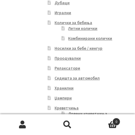
Дубаци
Игрални
Колички за бебиња
Летни колички
Комбинирани колички
Носилки за бебе / кенгур
Проодувалки
Релаксатори
Седишта за автомобил
Хранилки
Џампери
Креветчиња
Дрвени креветчиња
0
Транспортни креветчиња
Search
Search
Душек