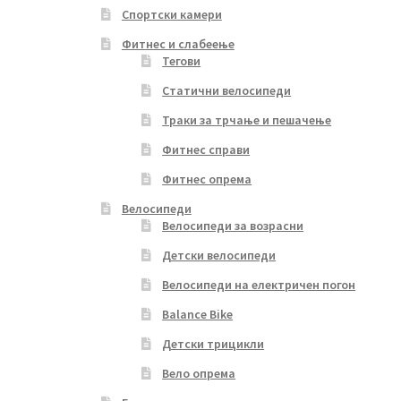
Спортски камери
Фитнес и слабеење
Тегови
Статични велосипеди
Траки за трчање и пешачење
Фитнес справи
Фитнес опрема
Велосипеди
Велосипеди за возрасни
Детски велосипеди
Велосипеди на електричен погон
Balance Bike
Детски трицикли
Вело опрема