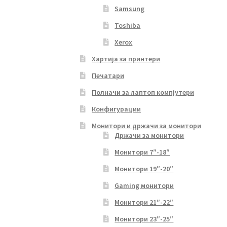
Samsung
Toshiba
Xerox
Хартија за принтери
Печатари
Полначи за лаптоп компјутери
Конфигурации
Монитори и држачи за монитори
Држачи за монитори
Монитори 7″-18″
Монитори 19″-20″
Gaming монитори
Монитори 21″-22″
Монитори 23″-25″