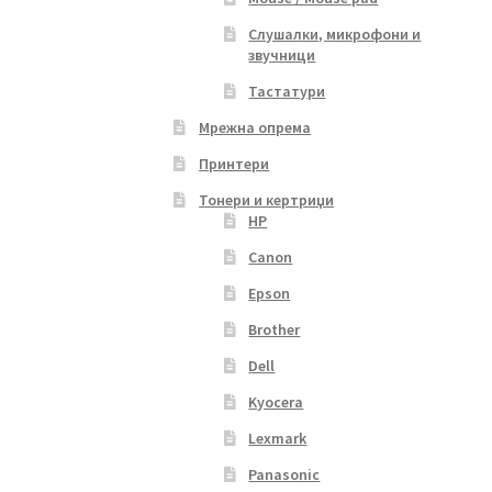
Слушалки, микрофони и
звучници
Тастатури
Мрежна опрема
Принтери
Тонери и кертриџи
HP
Canon
Epson
Brother
Dell
Kyocera
Lexmark
Panasonic