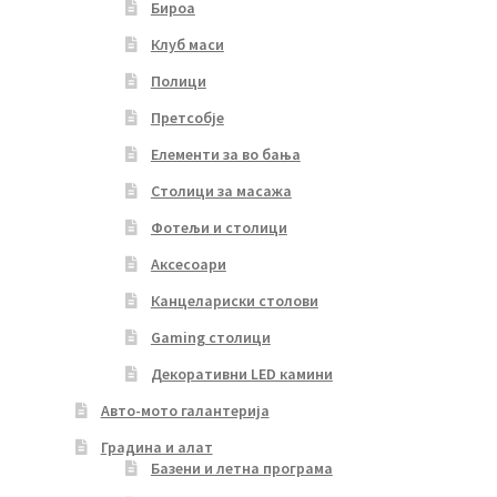
Бироа
Клуб маси
Полици
Претсобје
Елементи за во бања
Столици за масажа
Фотељи и столици
Аксесоари
Канцелариски столови
Gaming столици
Декоративни LED камини
Авто-мото галантерија
Градина и алат
Базени и летна програма