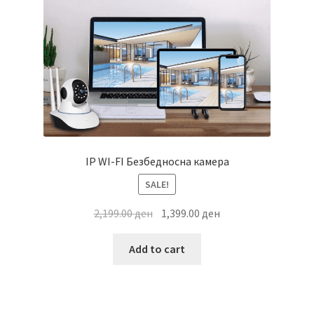
IP WI-FI Безбедносна камера
SALE!
Original
Current
2,199.00
ден
1,399.00
ден
price
price
was:
is:
Add to cart
2,199.00 ден.
1,399.00 ден.