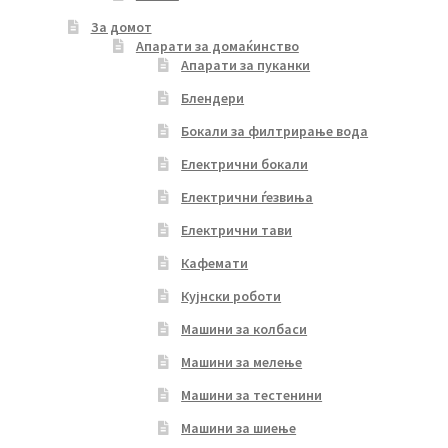
За домот
Апарати за домаќинство
Апарати за пуканки
Блендери
Бокали за филтрирање вода
Електрични бокали
Електрични ѓезвиња
Електрични тави
Кафемати
Кујнски роботи
Машини за колбаси
Машини за мелење
Машини за тестенини
Машини за шиење