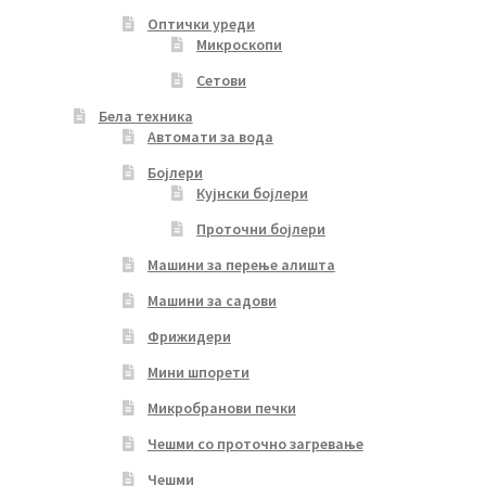
Оптички уреди
Микроскопи
Сетови
Бела техника
Автомати за вода
Бојлери
Кујнски бојлери
Проточни бојлери
Машини за перење алишта
Машини за садови
Фрижидери
Мини шпорети
Микробранови печки
Чешми со проточно загревање
Чешми