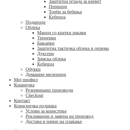
Заштитна ограда за кревет
Перници
Торби за бебиња
Ќебенца
Подароци
Облека
Маици со кратки ракави
Тренерки
Бањарки
Заштитна тактичка облека и опрема
Дуксери
Зимска облека
Ќебенца
Обувки
Домашни миленици
Мој профил
Кошничка
Резервирани производи
Checkout
Контакт
Корисничка подршка
Услови за користење
Рекламации и замена на производ
Достава и начин на плаќање