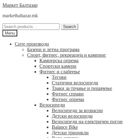
Skip
Skip
Маркет Балтазар
to
to
marketbaltazar.mk
navigation
content
Search
Search
for:
Menu
Сите производи
Базени и летна програма
Спорт, фитнес, рекреација и кампинг
Камперска опрема
Спортски камери
Фитнес и слабеење
Тегови
Статични велосипеди
Траки за трчање и пешачење
Фитнес справи
Фитнес опрема
Велосипеди
Велосипеди за возрасни
Детски велосипеди
Велосипеди на електричен погон
Balance Bike
Детски трицикли