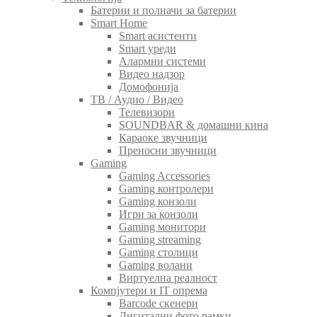
Батерии и полначи за батерии
Smart Home
Smart асистенти
Smart уреди
Алармни системи
Видео надзор
Домофонија
ТВ / Аудио / Видео
Телевизори
SOUNDBAR & домашни кина
Караоке звучници
Преносни звучници
Gaming
Gaming Accessories
Gaming контролери
Gaming конзоли
Игри за конзоли
Gaming монитори
Gaming streaming
Gaming столици
Gaming волани
Виртуелна реалност
Компјутери и IT опрема
Barcode скенери
Дигитални фото рамки