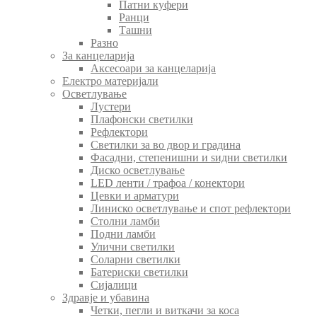
Патни куфери
Ранци
Ташни
Разно
За канцеларија
Аксесоари за канцеларија
Електро материјали
Осветлување
Лустери
Плафонски светилки
Рефлектори
Светилки за во двор и градина
Фасадни, степенишни и ѕидни светилки
Диско осветлување
LED ленти / трафоа / конектори
Цевки и арматури
Линиско осветлување и спот рефлектори
Столни ламби
Подни ламби
Улични светилки
Соларни светилки
Батериски светилки
Сијалици
Здравје и убавина
Четки, пегли и виткачи за коса