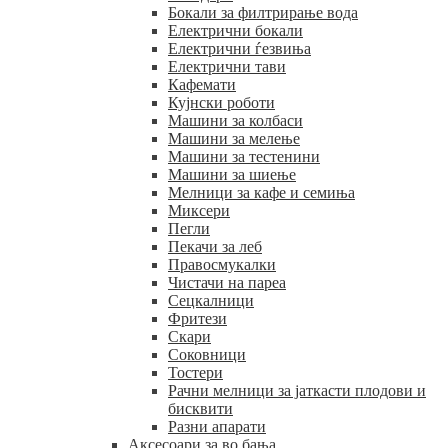
Бокали за филтрирање вода
Електрични бокали
Електрични ѓезвиња
Електрични тави
Кафемати
Кујнски роботи
Машини за колбаси
Машини за мелење
Машини за тестенини
Машини за шиење
Мелници за кафе и семиња
Миксери
Пегли
Пекачи за леб
Правосмукалки
Чистачи на пареа
Сецкалници
Фритези
Скари
Соковници
Тостери
Рачни мелници за јаткасти плодови и
бисквити
Разни апарати
Аксесоари за во бања