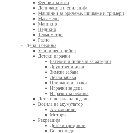
Фенови за коса
Депилација и епилација
Машинки за бричење, шишање и тримери
Масажери
Маникир
Педикир
Термометри
Разно
Деца и бебиња
Училишен прибор
Детски играчки
Батерии и полначи за батерии
Друштвени игри
Зимска забава
Летна забава
Плишани играчки
Играчки за деца
Играчки за бебиња
Детски возила на педали
Возила на акумулатор
Автомобили
Мотори
Рекреација
Детски трицикли
Велосипеди