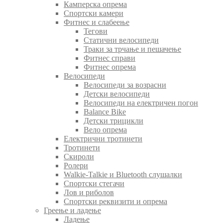
Камперска опрема
Спортски камери
Фитнес и слабеење
Тегови
Статични велосипеди
Траки за трчање и пешачење
Фитнес справи
Фитнес опрема
Велосипеди
Велосипеди за возрасни
Детски велосипеди
Велосипеди на електричен погон
Balance Bike
Детски трицикли
Вело опрема
Електрични тротинети
Тротинети
Скироли
Ролери
Walkie-Talkie и Bluetooth слушалки
Спортски стегачи
Лов и риболов
Спортски реквизити и опрема
Греење и ладење
Ладење