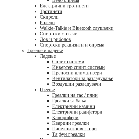
Вело опрема
Електрични тротинети
Тротинети
Скироли
Ролери
Walkie-Talkie и Bluetooth слушалки
Спортски стегачи
Лов и риболов
Спортски реквизити и опрема
Греење и ладење
Ладење
Сплит системи
Инвертер сплит системи
Преносни климатизери
Вентилатори за разладување
Воздушни разладувачи
Греење
Греалки на гас / плин
Греалки за бања
Електрични камини
Електрични радијатори
Калорифери
Кварцни греалки
Панелни конвектори
Тајфун греалки