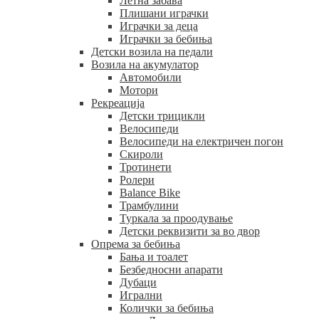
Летна забава
Плишани играчки
Играчки за деца
Играчки за бебиња
Детски возила на педали
Возила на акумулатор
Автомобили
Мотори
Рекреација
Детски трицикли
Велосипеди
Велосипеди на електричен погон
Скироли
Тротинети
Ролери
Balance Bike
Трамбулини
Туркала за проодување
Детски реквизити за во двор
Опрема за бебиња
Бања и тоалет
Безбедносни апарати
Дубаци
Игрални
Колички за бебиња