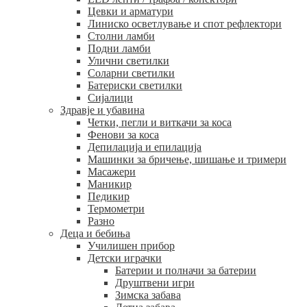
Цевки и арматури
Линиско осветлување и спот рефлектори
Столни ламби
Подни ламби
Улични светилки
Соларни светилки
Батериски светилки
Сијалици
Здравје и убавина
Четки, пегли и виткачи за коса
Фенови за коса
Депилација и епилација
Машинки за бричење, шишање и тримери
Масажери
Маникир
Педикир
Термометри
Разно
Деца и бебиња
Училишен прибор
Детски играчки
Батерии и полначи за батерии
Друштвени игри
Зимска забава