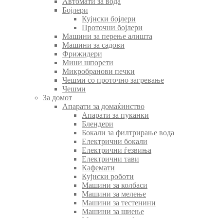
Автомати за вода
Бојлери
Кујнски бојлери
Проточни бојлери
Машини за перење алишта
Машини за садови
Фрижидери
Мини шпорети
Микробранови печки
Чешми со проточно загревање
Чешми
За домот
Апарати за домаќинство
Апарати за пуканки
Блендери
Бокали за филтрирање вода
Електрични бокали
Електрични ѓезвиња
Електрични тави
Кафемати
Кујнски роботи
Машини за колбаси
Машини за мелење
Машини за тестенини
Машини за шиење