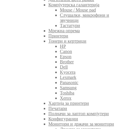
Компјутерска галантерија
Mouse / Mouse pad
Слушалки, микрофони и
звучници
Тастатури
Мрежна опрема
Принтери
Тонери и кертриџи
HP
Canon
Epson
Brother
Dell
Kyocera
Lexmark
Panasonic
Samsung
Toshiba
Xerox
Хартија за принтери
Печатари
Полначи за лаптоп компјутери
Конфигурации
Монитори и држачи за монитори