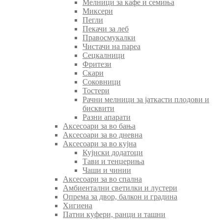
Мелници за кафе и семиња
Миксери
Пегли
Пекачи за леб
Правосмукалки
Чистачи на пареа
Сецкалници
Фритези
Скари
Соковници
Тостери
Рачни мелници за јаткасти плодови и
бисквити
Разни апарати
Аксесоари за во бања
Аксесоари за во дневна
Аксесоари за во кујна
Кујнски додатоци
Тави и тенџериња
Чаши и чинии
Аксесоари за во спална
Амбиентални светилки и лустери
Опрема за двор, балкон и градина
Хигиена
Патни куфери, ранци и ташни