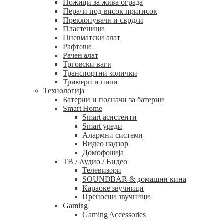
Ножици за жива ограда
Перачи под висок притисок
Преклопувачи и сврдли
Пластеници
Пневматски алат
Рафтови
Рачен алат
Трговски ваги
Транспортни колички
Тримери и пили
Технологија
Батерии и полначи за батерии
Smart Home
Smart асистенти
Smart уреди
Алармни системи
Видео надзор
Домофонија
ТВ / Аудио / Видео
Телевизори
SOUNDBAR & домашни кина
Караоке звучници
Преносни звучници
Gaming
Gaming Accessories