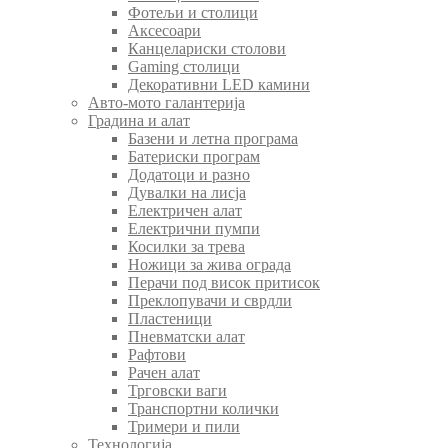
Фотељи и столици
Аксесоари
Канцелариски столови
Gaming столици
Декоративни LED камини
Авто-мото галантерија
Градина и алат
Базени и летна програма
Батериски програм
Додатоци и разно
Дувалки на лисја
Електричен алат
Електрични пумпи
Косилки за трева
Ножици за жива ограда
Перачи под висок притисок
Преклопувачи и сврдли
Пластеници
Пневматски алат
Рафтови
Рачен алат
Трговски ваги
Транспортни колички
Тримери и пили
Технологија