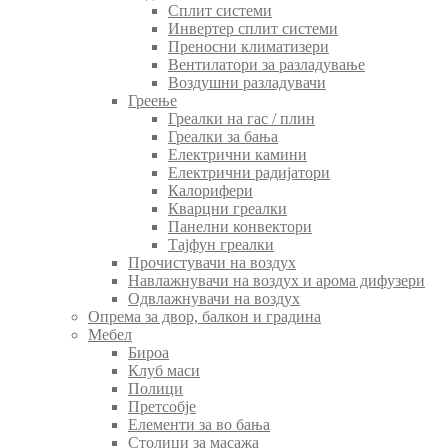
Сплит системи
Инвертер сплит системи
Преносни климатизери
Вентилатори за разладување
Воздушни разладувачи
Греење
Греалки на гас / плин
Греалки за бања
Електрични камини
Електрични радијатори
Калорифери
Кварцни греалки
Панелни конвектори
Тајфун греалки
Прочистувачи на воздух
Навлажнувачи на воздух и арома дифузери
Одвлажнувачи на воздух
Опрема за двор, балкон и градина
Мебел
Бироа
Клуб маси
Полици
Претсобје
Елементи за во бања
Столици за масажа