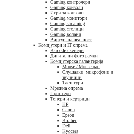
Gaming контролери
Gaming конзоли
Игри за конзоли
Gaming монитори
Gaming streaming
Gaming столици
Gaming волани
Виртуелна реалност
Компјутери и IT опрема
Barcode скенери
Дигитални фото рамки
Компјутерска галантерија
Mouse / Mouse pad
Слушалки, микрофони и
звучници
Тастатури
Мрежна опрема
Принтери
Тонери и кертриџи
HP
Canon
Epson
Brother
Dell
Kyocera