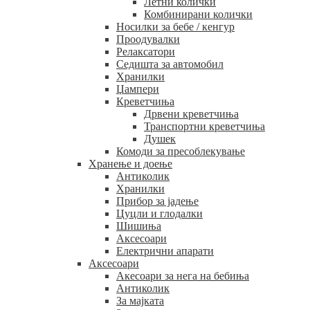
Летни колички
Комбинирани колички
Носилки за бебе / кенгур
Проодувалки
Релаксатори
Седишта за автомобил
Хранилки
Џампери
Креветчиња
Дрвени креветчиња
Транспортни креветчиња
Душек
Комоди за пресоблекување
Хранење и доење
Антиколик
Хранилки
Прибор за јадење
Цуцли и глодалки
Шишиња
Аксесоари
Електрични апарати
Аксесоари
Акесоари за нега на бебиња
Антиколик
За мајката