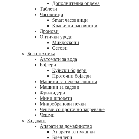
Дополнителна опрема
Таблети
Часовници
Smart часовници
Класични часовници
Дронови
Оптички уреди
Микроскопи
Сетови
Бела техника
Автомати за вода
Бојлери
Кујнски бојлери
Проточни бојлери
Машини за перење алишта
Машини за садови
Фрижидери
Мини шпорети
Микробранови печки
Чешми со проточно загревање
Чешми
За домот
Апарати за домаќинство
Апарати за пуканки
Блендери