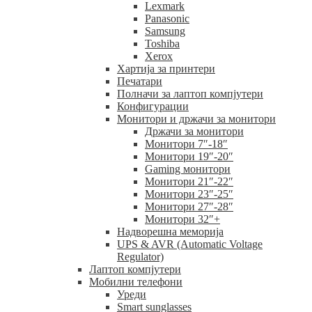
Lexmark
Panasonic
Samsung
Toshiba
Xerox
Хартија за принтери
Печатари
Полначи за лаптоп компјутери
Конфигурации
Монитори и држачи за монитори
Држачи за монитори
Монитори 7″-18″
Монитори 19″-20″
Gaming монитори
Монитори 21″-22″
Монитори 23″-25″
Монитори 27″-28″
Монитори 32″+
Надворешна меморија
UPS & AVR (Automatic Voltage
Regulator)
Лаптоп компјутери
Мобилни телефони
Уреди
Smart sunglasses