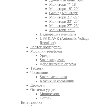
Држачи за монитори
Монитори 7″-18″
Монитори 19″-20″
Gaming монитори
Монитори 21″-22″
Монитори 23″-25″
Монитори 27″-28″
Монитори 32″+
Надворешна меморија
UPS & AVR (Automatic Voltage
Regulator)
Лаптоп компјутери
Мобилни телефони
Уреди
Smart sunglasses
Дополнителна опрема
Таблети
Часовници
Smart часовници
Класични часовници
Дронови
Оптички уреди
Микроскопи
Сетови
Бела техника