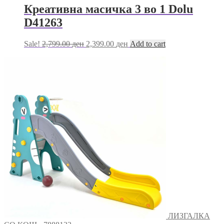
Креативна масичка 3 во 1 Dolu
D41263
Original
Current
Sale!
2,799.00
ден
2,399.00
ден
Add to cart
price
price
was:
is:
2,799.00 ден.
2,399.00 ден.
ЛИЗГАЛКА