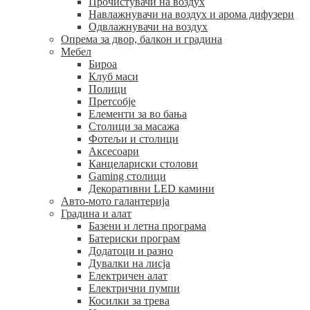
Прочистувачи на воздух
Навлажнувачи на воздух и арома дифузери
Одвлажнувачи на воздух
Опрема за двор, балкон и градина
Мебел
Бироа
Клуб маси
Полици
Претсобје
Елементи за во бања
Столици за масажа
Фотељи и столици
Аксесоари
Канцелариски столови
Gaming столици
Декоративни LED камини
Авто-мото галантерија
Градина и алат
Базени и летна програма
Батериски програм
Додатоци и разно
Дувалки на лисја
Електричен алат
Електрични пумпи
Косилки за трева