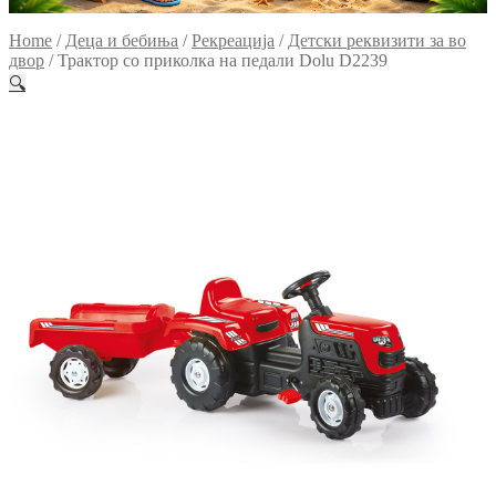
Home
/
Деца и бебиња
/
Рекреација
/
Детски реквизити за во
двор
/
Трактор со приколка на педали Dolu D2239
🔍