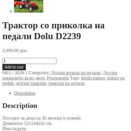
Трактор со приколка на
педали Dolu D2239
2,999.00
ден
Трактор
со
Add to cart
приколка
SKU:
3029-1
Categories:
Детски возила на педали
,
Детски
на
реквизити за во двор
,
Рекреација
Tags:
detski traktor
,
traktor na
педали
pedali
,
детски трактор
,
трактор на педали
Dolu
D2239
Description
quantity
Description
Погоден за деца од 36 месеци и повеќе.
Димензии 52х144х45 см.
Има педали.