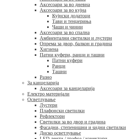
Аксесоари за во дневна
Аксесоари за во кујна
Кујнски додатоци
Тави и тенџериња
Чаши и чинии
Аксесоари за во спална
Амбиентални светилки и лустери
Опрема за двор, балкон и градина
Хигиена
Патни куфери, ранци и ташни
Патни куфери
Ранци
Ташни
Разно
За канцеларија
Аксесоари за канцеларија
Електро материјали
Осветлување
Лустери
Плафонски светилки
Рефлектори
Светилки за во двор и градина
Фасадни, степенишни и ѕидни светилки
Диско осветлување
LED ленти / трафоа / конектори