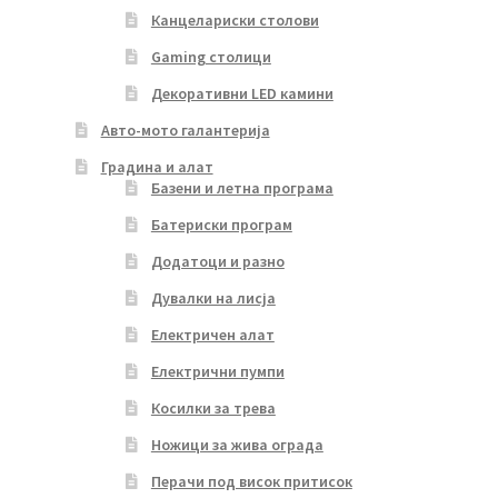
Канцелариски столови
Gaming столици
Декоративни LED камини
Авто-мото галантерија
Градина и алат
Базени и летна програма
Батериски програм
Додатоци и разно
Дувалки на лисја
Електричен алат
Електрични пумпи
Косилки за трева
Ножици за жива ограда
Перачи под висок притисок