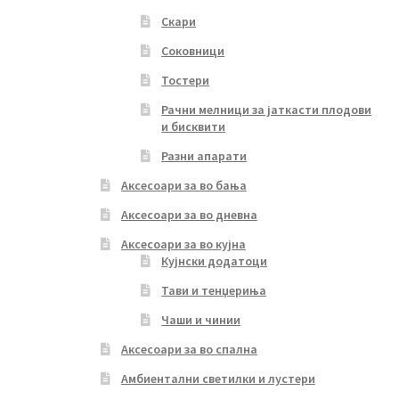
Скари
Соковници
Тостери
Рачни мелници за јаткасти плодови
и бисквити
Разни апарати
Аксесоари за во бања
Аксесоари за во дневна
Аксесоари за во кујна
Кујнски додатоци
Тави и тенџериња
Чаши и чинии
Аксесоари за во спална
Амбиентални светилки и лустери