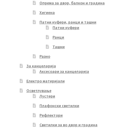
Опрема за двор, балкон и градина
Хигиена
Патни куфери, ранци и ташни
Патни куфери
Ранци
Ташни
Разно
За канцеларија
Аксесоари за канцеларија
Електро материјали
Осветлување
Лустери
Плафонски светилки
Рефлектори
Светилки за во двор и градина