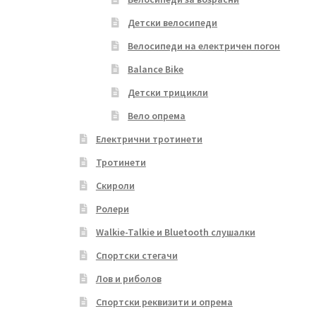
Детски велосипеди
Велосипеди на електричен погон
Balance Bike
Детски трицикли
Вело опрема
Електрични тротинети
Тротинети
Скироли
Ролери
Walkie-Talkie и Bluetooth слушалки
Спортски стегачи
Лов и риболов
Спортски реквизити и опрема