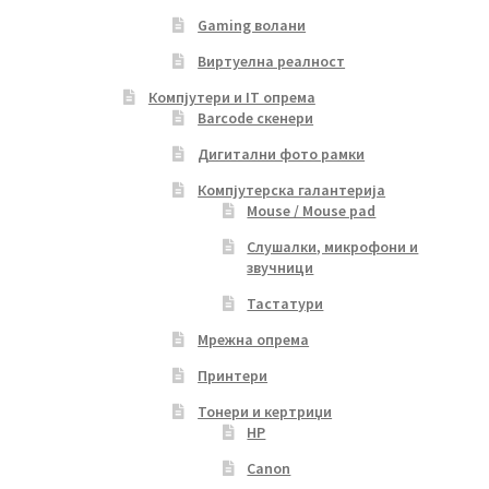
Gaming волани
Виртуелна реалност
Компјутери и IT опрема
Barcode скенери
Дигитални фото рамки
Компјутерска галантерија
Mouse / Mouse pad
Слушалки, микрофони и
звучници
Тастатури
Мрежна опрема
Принтери
Тонери и кертриџи
HP
Canon