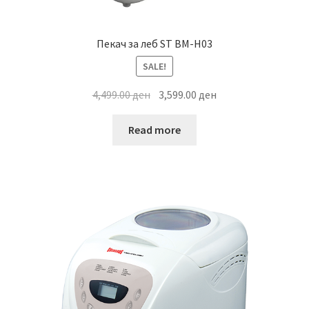
Пекач за леб ST BM-H03
SALE!
Original
Current
4,499.00
ден
3,599.00
ден
price
price
was:
is:
Read more
4,499.00 ден.
3,599.00 ден.