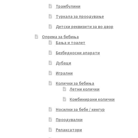
Трамбулини
Туркала за проодување
Детски реквизити за во двор
Опрема за бебиња
Бања и тоалет
Безбедносни апарати
Дубаци
Игрални
Колички за бебиња
Летни колички
Комбинирани колички
Носилки за бебе / кенгур
Проодувалки
Релаксатори