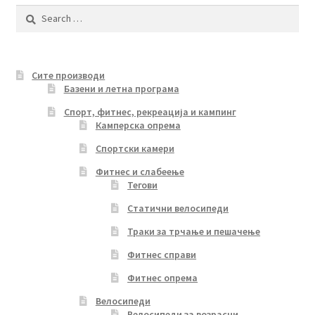
Search
for:
Сите производи
Базени и летна програма
Спорт, фитнес, рекреација и кампинг
Камперска опрема
Спортски камери
Фитнес и слабеење
Тегови
Статични велосипеди
Траки за трчање и пешачење
Фитнес справи
Фитнес опрема
Велосипеди
Велосипеди за возрасни