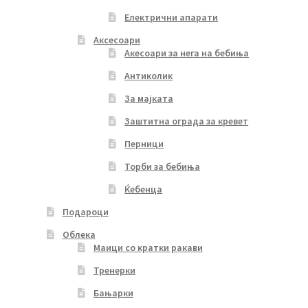
Електрични апарати
Аксесоари
Акесоари за нега на бебиња
Антиколик
За мајката
Заштитна ограда за кревет
Перници
Торби за бебиња
Ќебенца
Подароци
Облека
Маици со кратки ракави
Тренерки
Бањарки