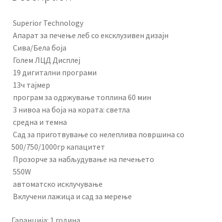
Superior Technology
Апарат за печење леб со ексклузивен дизајн
Сива/Бела боја
Голем ЛЦД Дисплеј
19 дигитални програми
13ч тајмер
програм за одржување топлина 60 мин
3 нивоа на боја на кората: светла
средна и темна
Сад за приготвување со нелеплива површина со
500/750/1000гр капацитет
Прозорче за набљудување на печењето
550W
автоматско исклучување
Вклучени лажица и сад за мерење
Гаранција: 1 година.