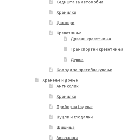
Седишта за автомобил
Хранилки
Џампери
Креветчиња
Дрвени креветчиња
Транспортни креветчиња
Душек
Комоди за пресоблекување
Хранење и доење
Антиколик
Хранилки
Прибор за јадење
Цуцли и глодалки
Шишиња
Аксесоари