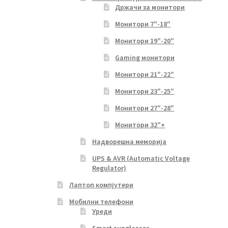
Држачи за монитори
Монитори 7″-18″
Монитори 19″-20″
Gaming монитори
Монитори 21″-22″
Монитори 23″-25″
Монитори 27″-28″
Монитори 32″+
Надворешна меморија
UPS & AVR (Automatic Voltage
Regulator)
Лаптоп компјутери
Мобилни телефони
Уреди
Smart sunglasses