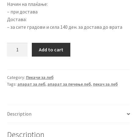
Начин на плаќање:
– при достава
Достава:
– за сите градови и села 140 ден. за достава до врата
Апарат
Add to cart
за
печење
леб
ST-
Category:
Пекачи за леб
Tags:
апарат за леб
,
апарат за печење леб
,
пекач за леб
BM1000MWX
quantity
Description
Description