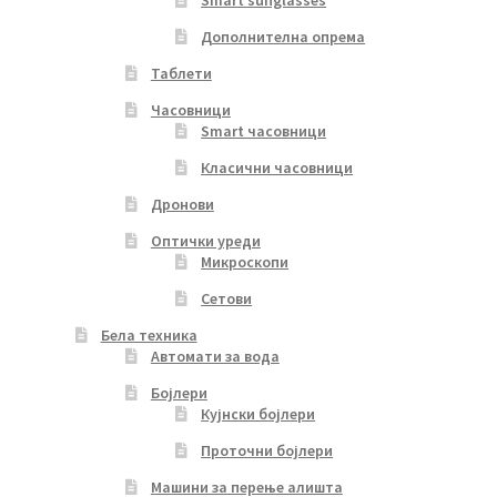
Дополнителна опрема
Таблети
Часовници
Smart часовници
Класични часовници
Дронови
Оптички уреди
Микроскопи
Сетови
Бела техника
Автомати за вода
Бојлери
Кујнски бојлери
Проточни бојлери
Машини за перење алишта