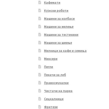
Кафемати
Кујнски роботи
Машини за колбаси
Машини за мелење
Машини за тестенини
Машини за шиење
Мелници за кафе и семиња
Миксери
Пегли
Пекачи за леб
Правосмукалки
Чистачи на пареа
Сецкалници
Фритези