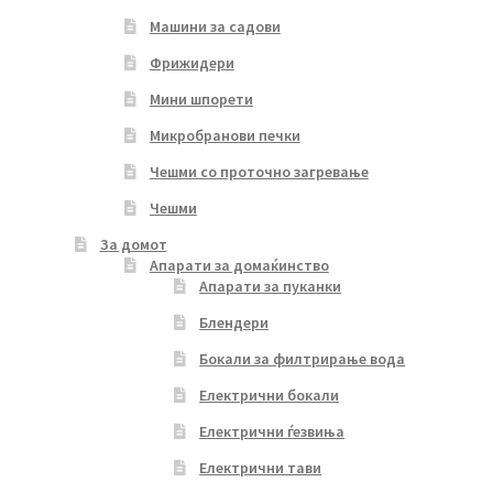
Машини за садови
Фрижидери
Мини шпорети
Микробранови печки
Чешми со проточно загревање
Чешми
За домот
Апарати за домаќинство
Апарати за пуканки
Блендери
Бокали за филтрирање вода
Електрични бокали
Електрични ѓезвиња
Електрични тави