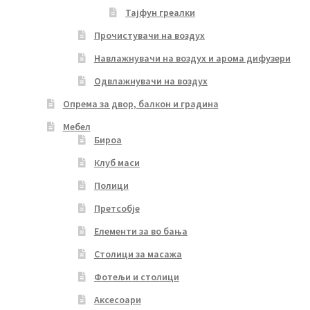
Тајфун греалки
Прочистувачи на воздух
Навлажнувачи на воздух и арома дифузери
Одвлажнувачи на воздух
Опрема за двор, балкон и градина
Мебел
Бироа
Клуб маси
Полици
Претсобје
Елементи за во бања
Столици за масажа
Фотељи и столици
Аксесоари