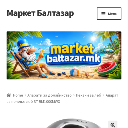
Маркет Балтазар
Skip
Skip
Menu
to
to
navigation
content
Home
Checkout
Homepage
Privacy Policy
Достава и начин на плаќање
Home
Апарати за домаќинство
Пекачи за леб
Апарат
за печење леб ST-BM1000MWX
Контакт
Корисничка подршка