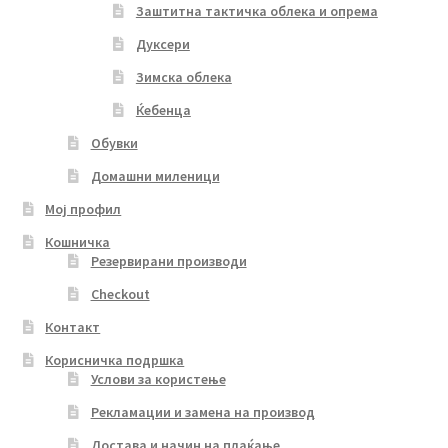
Заштитна тактичка облека и опрема
Дуксери
Зимска облека
Ќебенца
Обувки
Домашни миленици
Мој профил
Кошничка
Резервирани производи
Checkout
Контакт
Корисничка подршка
Услови за користење
Рекламации и замена на производ
Достава и начин на плаќање