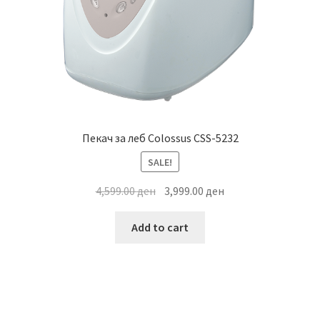
Пекач за леб Colossus CSS-5232
SALE!
Original
Current
4,599.00
ден
3,999.00
ден
price
price
was:
is:
Add to cart
4,599.00 ден.
3,999.00 ден.