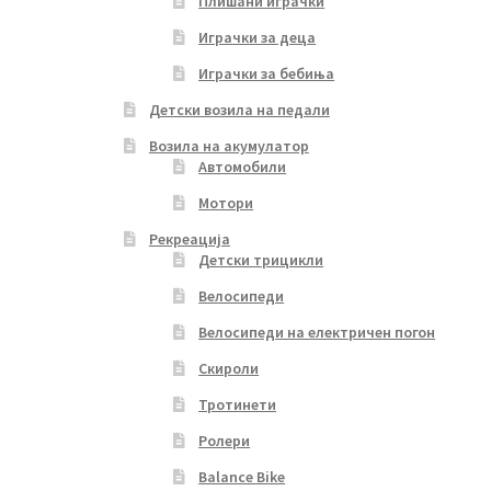
Плишани играчки
Играчки за деца
Играчки за бебиња
Детски возила на педали
Возила на акумулатор
Автомобили
Мотори
Рекреација
Детски трицикли
Велосипеди
Велосипеди на електричен погон
Скироли
Тротинети
Ролери
Balance Bike