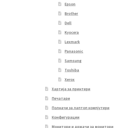
Epson
Brother
Dell
Kyocera
Lexmark
Panasonic
Samsung
Toshiba
Xerox
Хартија за принтери
Печатари
Полначи за лаптоп компјутери
Конфигурации
Монитори и држачи за монитори