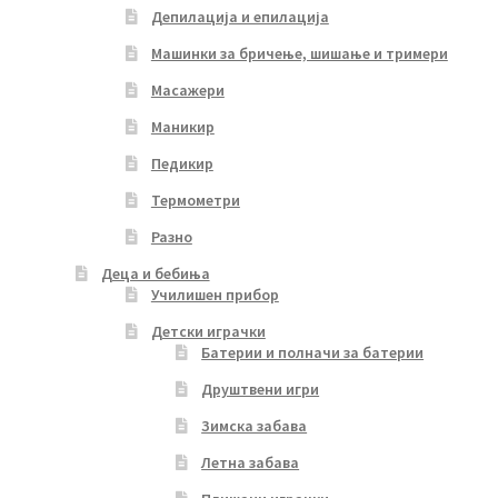
Депилација и епилација
Машинки за бричење, шишање и тримери
Масажери
Маникир
Педикир
Термометри
Разно
Деца и бебиња
Училишен прибор
Детски играчки
Батерии и полначи за батерии
Друштвени игри
Зимска забава
Летна забава