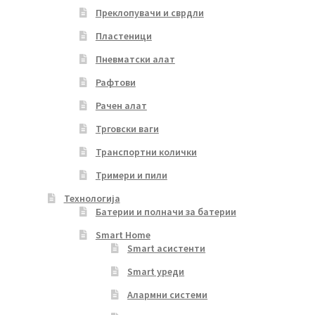
Преклопувачи и сврдли
Пластеници
Пневматски алат
Рафтови
Рачен алат
Трговски ваги
Транспортни колички
Тримери и пили
Технологија
Батерии и полначи за батерии
Smart Home
Smart асистенти
Smart уреди
Алармни системи