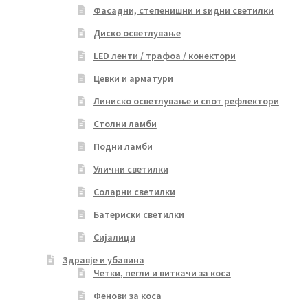
Фасадни, степенишни и ѕидни светилки
Диско осветлување
LED ленти / трафоа / конектори
Цевки и арматури
Линиско осветлување и спот рефлектори
Столни ламби
Подни ламби
Улични светилки
Соларни светилки
Батериски светилки
Сијалици
Здравје и убавина
Четки, пегли и виткачи за коса
Фенови за коса