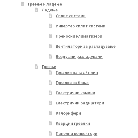
Греење и ладење
Ладење
Сплит системи
Инвертер сплит системи
Преносни климатизери
Вентилатори за разладување
Воздушни разладувачи
Греење
Греалки на гас / плин
Греалки за бања
Електрични камини
Електрични радијатори
Калорифери
Кварцни греалки
Панелни конвектори