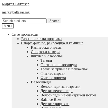
Skip
Skip
Маркет Балтазар
to
to
marketbaltazar.mk
navigation
content
Search
Search
for:
Menu
Сите производи
Базени и летна програма
Спорт, фитнес, рекреација и кампинг
Камперска опрема
Спортски камери
Фитнес и слабеење
Тегови
Статични велосипеди
Траки за трчање и пешачење
Фитнес справи
Фитнес опрема
Велосипеди
Велосипеди за возрасни
Детски велосипеди
Велосипеди на електричен погон
Balance Bike
Детски трицикли