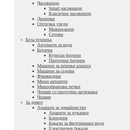
Часовници
Smart часовници
Класични часовници
Дронови
Оптички уреди
Микроскопи
Сетови
Бела техника
Автомати за вода
Бојлери
Кујнски бојлери
Проточни бојлери
Машини за перење алишта
Машини за садови
Фрижидери
Мини шпорети
Микробранови печки
Чешми со проточно загревање
Чешми
За домот
Апарати за домаќинство
Апарати за пуканки
Блендери
Бокали за филтрирање вода
Електрични бокали