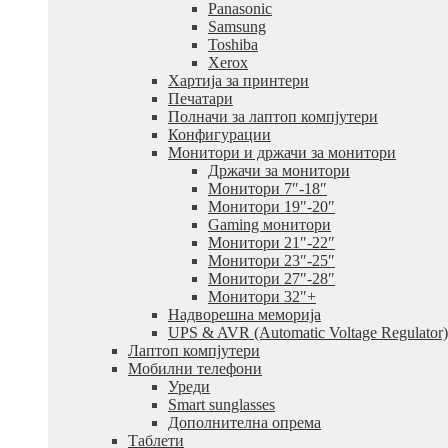
Panasonic
Samsung
Toshiba
Xerox
Хартија за принтери
Печатари
Полначи за лаптоп компјутери
Конфигурации
Монитори и држачи за монитори
Држачи за монитори
Монитори 7″-18″
Монитори 19″-20″
Gaming монитори
Монитори 21″-22″
Монитори 23″-25″
Монитори 27″-28″
Монитори 32″+
Надворешна меморија
UPS & AVR (Automatic Voltage Regulator)
Лаптоп компјутери
Мобилни телефони
Уреди
Smart sunglasses
Дополнителна опрема
Таблети