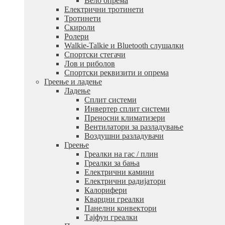
Вело опрема
Електрични тротинети
Тротинети
Скироли
Ролери
Walkie-Talkie и Bluetooth слушалки
Спортски стегачи
Лов и риболов
Спортски реквизити и опрема
Греење и ладење
Ладење
Сплит системи
Инвертер сплит системи
Преносни климатизери
Вентилатори за разладување
Воздушни разладувачи
Греење
Греалки на гас / плин
Греалки за бања
Електрични камини
Електрични радијатори
Калорифери
Кварцни греалки
Панелни конвектори
Тајфун греалки