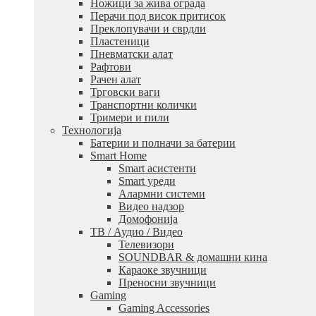
Ножици за жива ограда
Перачи под висок притисок
Преклопувачи и сврдли
Пластеници
Пневматски алат
Рафтови
Рачен алат
Трговски ваги
Транспортни колички
Тримери и пили
Технологија
Батерии и полначи за батерии
Smart Home
Smart асистенти
Smart уреди
Алармни системи
Видео надзор
Домофонија
ТВ / Аудио / Видео
Телевизори
SOUNDBAR & домашни кина
Караоке звучници
Преносни звучници
Gaming
Gaming Accessories