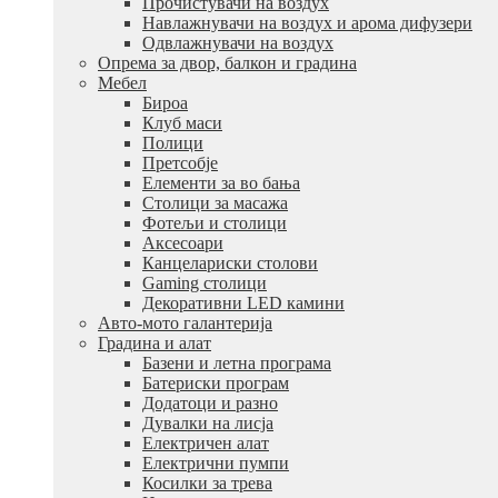
Прочистувачи на воздух
Навлажнувачи на воздух и арома дифузери
Одвлажнувачи на воздух
Опрема за двор, балкон и градина
Мебел
Бироа
Клуб маси
Полици
Претсобје
Елементи за во бања
Столици за масажа
Фотељи и столици
Аксесоари
Канцелариски столови
Gaming столици
Декоративни LED камини
Авто-мото галантерија
Градина и алат
Базени и летна програма
Батериски програм
Додатоци и разно
Дувалки на лисја
Електричен алат
Електрични пумпи
Косилки за трева