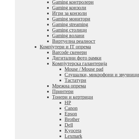
Gaming контролери
Gaming конзоли
Игри за конзоли
Gaming монитори
Gaming streaming
Gaming столици
Gaming волани
Виртуелна реалност
Компјутери и IT опрема
Barcode скенери
Дигитални фото рамки
Компјутерска галантерија
Mouse / Mouse pad
Слушалки, микрофони и звучници
Тастатури
Мрежна опрема
Принтери
Тонери и кертриџи
HP
Canon
Epson
Brother
Dell
Kyocera
Lexmark