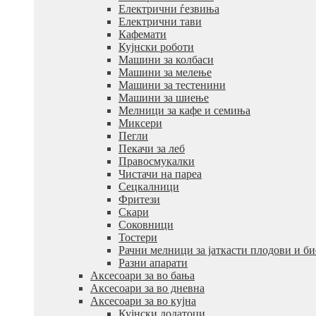
Електрични ѓезвиња
Електрични тави
Кафемати
Кујнски роботи
Машини за колбаси
Машини за мелење
Машини за тестенини
Машини за шиење
Мелници за кафе и семиња
Миксери
Пегли
Пекачи за леб
Правосмукалки
Чистачи на пареа
Сецкалници
Фритези
Скари
Соковници
Тостери
Рачни мелници за јаткасти плодови и б
Разни апарати
Аксесоари за во бања
Аксесоари за во дневна
Аксесоари за во кујна
Кујнски додатоци