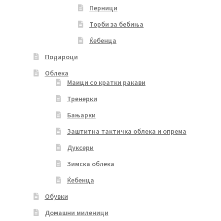
Перници
Торби за бебиња
Ќебенца
Подароци
Облека
Маици со кратки ракави
Тренерки
Бањарки
Заштитна тактичка облека и опрема
Дуксери
Зимска облека
Ќебенца
Обувки
Домашни миленици