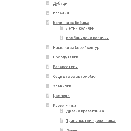
Дубаци
Игрални
Колички за бебиња
Летни колички
Комбинирани колички
Носилки за бебе / кенгур
Проодувалки
Релаксатори
Седишта за автомобил
Хранилки
Џампери
Креветчиња
Дрвени креветчиња
Транспортни креветчиња
Душек