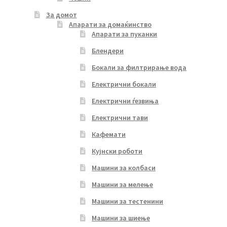
За домот
Апарати за домаќинство
Апарати за пуканки
Блендери
Бокали за филтрирање вода
Електрични бокали
Електрични ѓезвиња
Електрични тави
Кафемати
Кујнски роботи
Машини за колбаси
Машини за мелење
Машини за тестенини
Машини за шиење