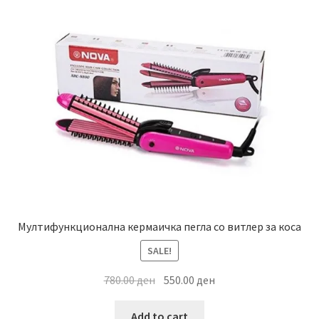
Мултифункционална кермаичка пегла со витлер за коса
SALE!
Original
Current
780.00
ден
550.00
ден
price
price
was:
is:
Add to cart