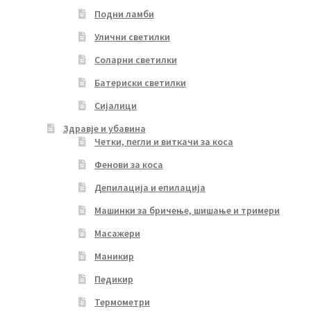
Подни ламби
Улични светилки
Соларни светилки
Батериски светилки
Сијалици
Здравје и убавина
Четки, пегли и виткачи за коса
Фенови за коса
Депилација и епилација
Машинки за бричење, шишање и тримери
Масажери
Маникир
Педикир
Термометри