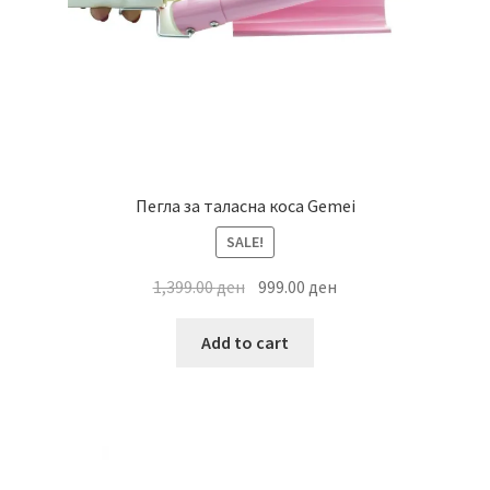
Пегла за таласна коса Gemei
SALE!
Original
Current
1,399.00
ден
999.00
ден
price
price
was:
is:
Add to cart
1,399.00 ден.
999.00 ден.