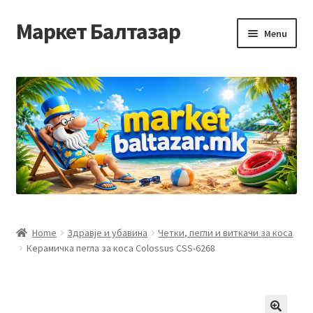
Маркет Балтазар
Skip
Skip
Menu
to
to
navigation
content
Home
Checkout
Homepage
Privacy Policy
Достава и начин на плаќање
Home
Здравје и убавина
Четки, пегли и виткачи за коса
Керамичка пегла за коса Colossus CSS-6268
Контакт
Корисничка подршка