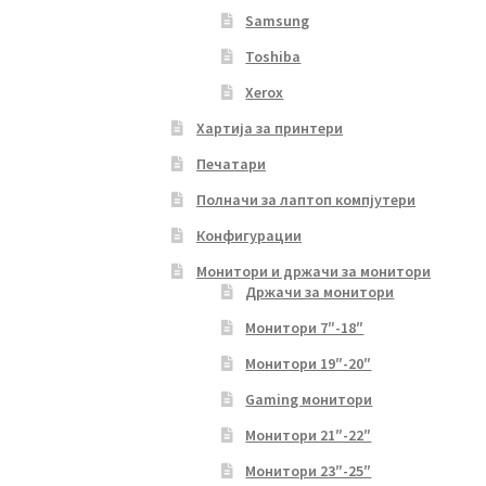
Samsung
Toshiba
Xerox
Хартија за принтери
Печатари
Полначи за лаптоп компјутери
Конфигурации
Монитори и држачи за монитори
Држачи за монитори
Монитори 7″-18″
Монитори 19″-20″
Gaming монитори
Монитори 21″-22″
Монитори 23″-25″