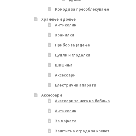
Комоди за пресоблекување
Хранење и доење
Антиколик
Хранилки
Прибор за јадење
Цуцли и глодалки
Шишиња
Аксесоари
Електрични апарати
Аксесоари
Акесоари за нега на бебиња
Антиколик
За мајката
Заштитна ограда за кревет