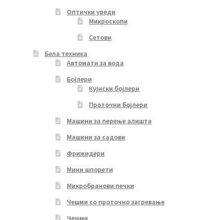
Оптички уреди
Микроскопи
Сетови
Бела техника
Автомати за вода
Бојлери
Кујнски бојлери
Проточни бојлери
Машини за перење алишта
Машини за садови
Фрижидери
Мини шпорети
Микробранови печки
Чешми со проточно загревање
Чешми