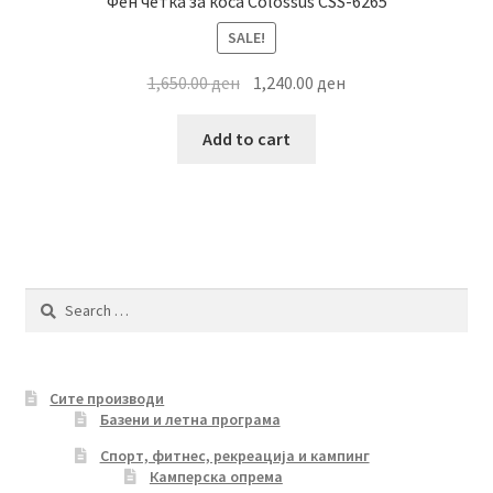
Фен четка за коса Colossus CSS-6265
SALE!
Original
Current
1,650.00
ден
1,240.00
ден
price
price
was:
is:
Add to cart
1,650.00 ден.
1,240.00 ден.
Search
for:
Сите производи
Базени и летна програма
Спорт, фитнес, рекреација и кампинг
Камперска опрема