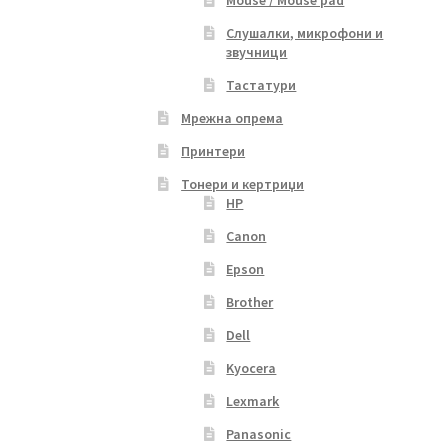
Mouse / Mouse pad
Слушалки, микрофони и
звучници
Тастатури
Мрежна опрема
Принтери
Тонери и кертриџи
HP
Canon
Epson
Brother
Dell
Kyocera
Lexmark
Panasonic