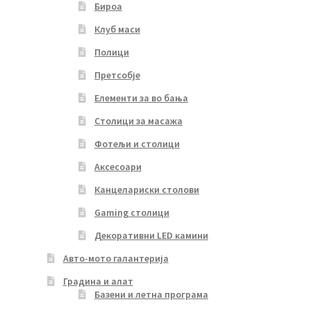
Бироа
Клуб маси
Полици
Претсобје
Елементи за во бања
Столици за масажа
Фотељи и столици
Аксесоари
Канцелариски столови
Gaming столици
Декоративни LED камини
Авто-мото галантерија
Градина и алат
Базени и летна програма