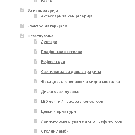
Разно
За канцеларија
Аксесоари за канцеларија
Електро материјали
Осветлување
Лустери
Плафонски светилки
Рефлектори
Светилки за во двор и градина
Фасадни, степенишни и ѕидни светилки
Диско осветлување
LED ленти / трафоа / конектори
Цевки и арматури
Линиско осветлување и спот рефлектори
Столни ламби