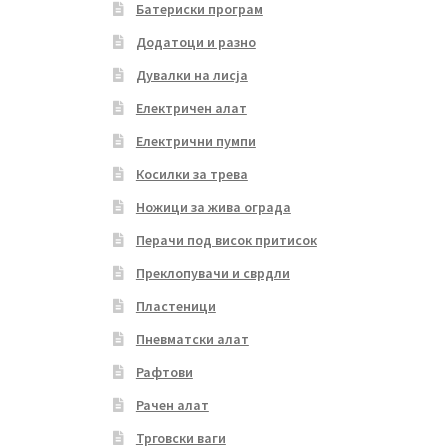
Батериски програм
Додатоци и разно
Дувалки на лисја
Електричен алат
Електрични пумпи
Косилки за трева
Ножици за жива ограда
Перачи под висок притисок
Преклопувачи и сврдли
Пластеници
Пневматски алат
Рафтови
Рачен алат
Трговски ваги