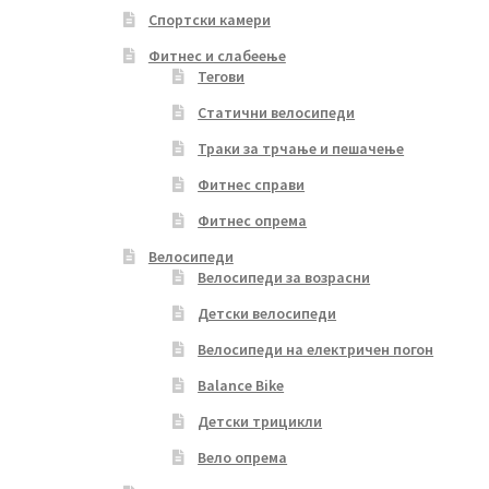
Спортски камери
Фитнес и слабеење
Тегови
Статични велосипеди
Траки за трчање и пешачење
Фитнес справи
Фитнес опрема
Велосипеди
Велосипеди за возрасни
Детски велосипеди
Велосипеди на електричен погон
Balance Bike
Детски трицикли
Вело опрема