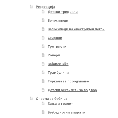
Рекреација
Детски трицикли
Велосипеди
Велосипеди на електричен погон
Скироли
Тротинети
Ролери
Balance Bike
Трамбулини
Туркала за проодување
Детски реквизити за во двор
Опрема за бебиња
Бања и тоалет
Безбедносни апарати