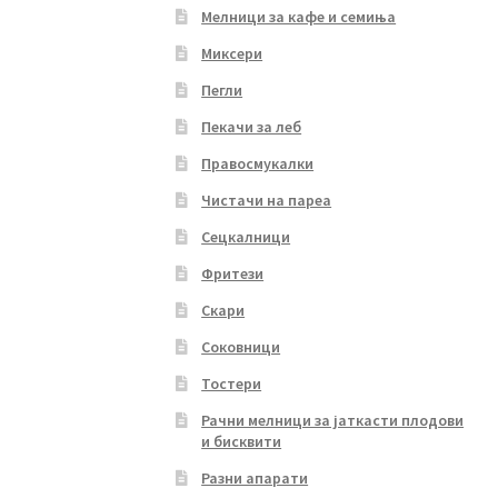
Мелници за кафе и семиња
Миксери
Пегли
Пекачи за леб
Правосмукалки
Чистачи на пареа
Сецкалници
Фритези
Скари
Соковници
Тостери
Рачни мелници за јаткасти плодови
и бисквити
Разни апарати