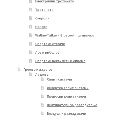
Електрични тротинети
Тротинети
Скироли
Ролери
Walkie-Talkie и Bluetooth слушалки
Спортски стегачи
Лов и риболов
Спортски реквизити и опрема
Греење и ладење
Ладење
Сплит системи
Инвертер сплит системи
Преносни климатизери
Вентилатори за разладување
Воздушни разладувачи