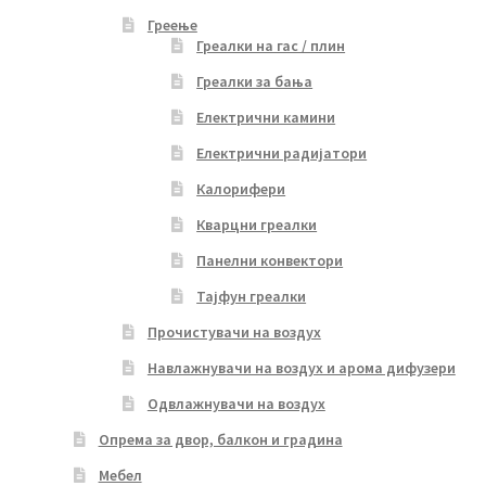
Греење
Греалки на гас / плин
Греалки за бања
Електрични камини
Електрични радијатори
Калорифери
Кварцни греалки
Панелни конвектори
Тајфун греалки
Прочистувачи на воздух
Навлажнувачи на воздух и арома дифузери
Одвлажнувачи на воздух
Опрема за двор, балкон и градина
Мебел