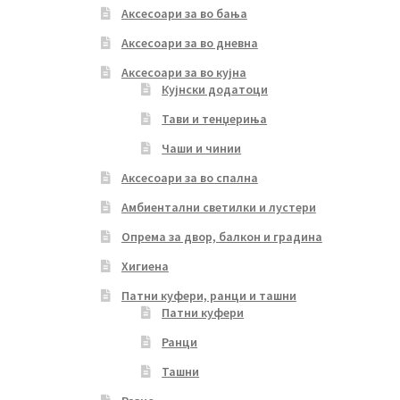
Аксесоари за во бања
Аксесоари за во дневна
Аксесоари за во кујна
Кујнски додатоци
Тави и тенџериња
Чаши и чинии
Аксесоари за во спална
Амбиентални светилки и лустери
Опрема за двор, балкон и градина
Хигиена
Патни куфери, ранци и ташни
Патни куфери
Ранци
Ташни