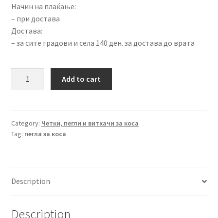
Начин на плаќање:
– при достава
Достава:
– за сите градови и села 140 ден. за достава до врата
Керамичка
Add to cart
пегла
за
коса
Colossus
Category:
Четки, пегли и виткачи за коса
Tag:
пегла за коса
CSS-
6268
quantity
Description
Description