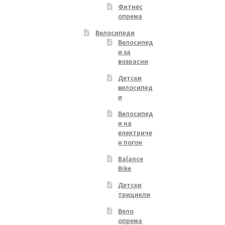
Фитнес
опрема
Велосипеди
Велосипед
и за
возрасни
Детски
велосипед
и
Велосипед
и на
електриче
н погон
Balance
Bike
Детски
трицикли
Вело
опрема