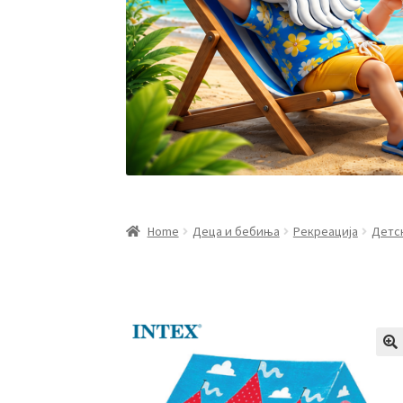
Home
Деца и бебиња
Рекреација
Детск