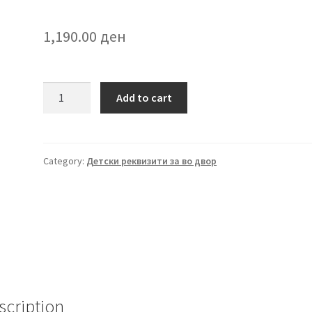
1,190.00
ден
Детска
Add to cart
куќа
ROYAL
CASTLE
quantity
Category:
Детски реквизити за во двор
scription