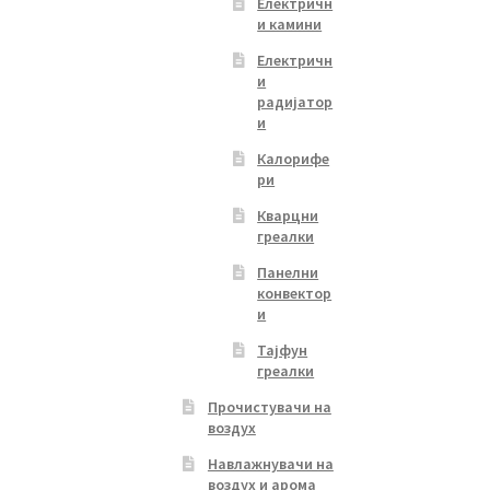
Електричн
и камини
Електричн
и
радијатор
и
Калорифе
ри
Кварцни
греалки
Панелни
конвектор
и
Тајфун
греалки
Прочистувачи на
воздух
Навлажнувачи на
воздух и арома