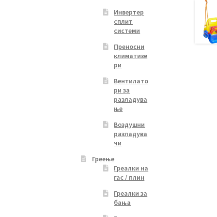
Инвертер
сплит
системи
Преносни
климатизе
ри
Вентилато
ри за
разладува
ње
Воздушни
разладува
чи
Греење
Греалки на
гас / плин
Греалки за
бања