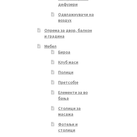
дифузери
Одвлажнувачи на
воздух
Опрема за двор, балкон
и градина
Мебел
Бироа
Клуб маси
Полици
Претсобје
Елементи за во
бања
Столици за
масажа
Фотељи и
столици