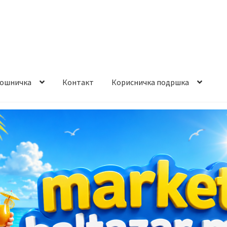
ошничка
Контакт
Корисничка подршка
става и начин на плаќање
Контакт
Корисничка подршка
а на производ
Сите производи
Услови за користење