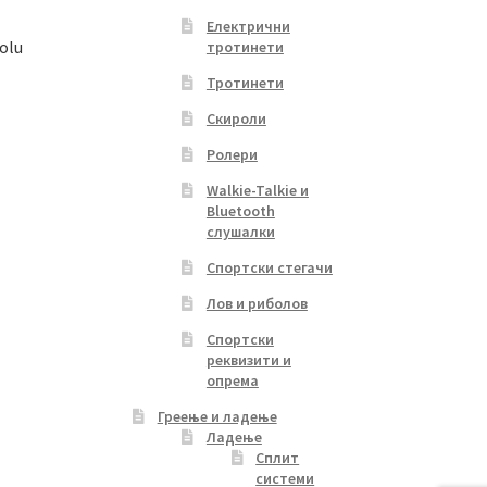
Електрични
olu
тротинети
Тротинети
Скироли
Ролери
Walkie-Talkie и
Bluetooth
слушалки
Спортски стегачи
Лов и риболов
Спортски
реквизити и
опрема
Греење и ладење
Ладење
Сплит
системи