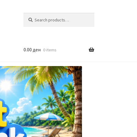
Search
Search
for:
0.00
ден
0 items