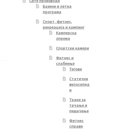
Сите производи
Базени и летна
програма
Спорт, фитнес,
рекреација и кампинг
Камперска
опрема
Спортски камери
Фитнес и
слабеење
Тегови
Статични
велосипед
и
Траки за
трчање и
пешачење
Фитнес
справи