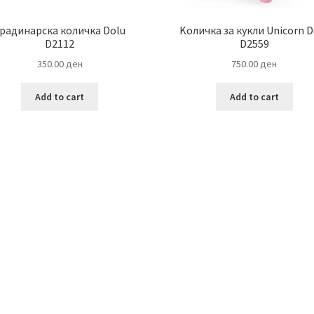
радинарска количка Dolu
Kоличка за кукли Unicorn D
D2112
D2559
350.00
ден
750.00
ден
Add to cart
Add to cart