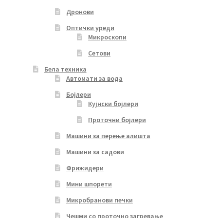
Дронови
Оптички уреди
Микроскопи
Сетови
Бела техника
Автомати за вода
Бојлери
Кујнски бојлери
Проточни бојлери
Машини за перење алишта
Машини за садови
Фрижидери
Мини шпорети
Микробранови печки
Чешми со проточно загревање