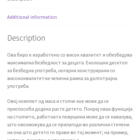
Additional information
Description
Ова биро е изработено со висок квалитет и обезбедува
максимална безбедност за децата. Еколошки десктоп
за безбедна употреба, ногарки конструирани со
висококвалитетна челична рамка за долготрајна
употреба.
Овој комплет од маса и столче кое може да се
приспособи додека расте детето. Покрај оваа функција
на столчето, работната површина може да се навалува,
што овозможува да се прилагоди во различни степени
на она што детето го прави во тој момент; на пример,
читање, пишување или сликање.