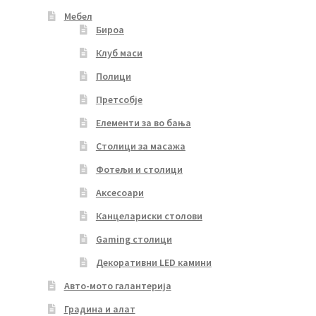
Мебел
Бироа
Клуб маси
Полици
Претсобје
Елементи за во бања
Столици за масажа
Фотељи и столици
Аксесоари
Канцелариски столови
Gaming столици
Декоративни LED камини
Авто-мото галантерија
Градина и алат