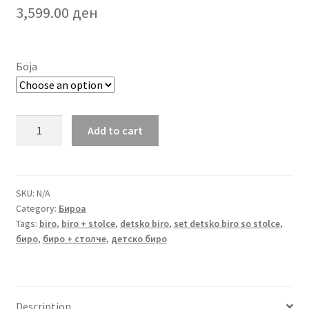
3,599.00
ден
Боја
Сет
Add to cart
детско
работно
биро
+
SKU:
N/A
Category:
Бироа
столче
Tags:
biro
,
biro + stolce
,
detsko biro
,
set detsko biro so stolce
,
quantity
биро
,
биро + столче
,
детско биро
Description