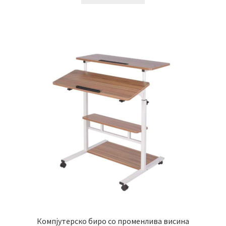
Компјутерско биро со променлива висина