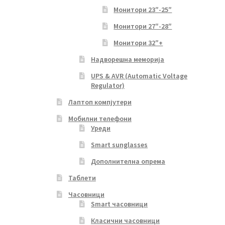
Монитори 23″-25″
Монитори 27″-28″
Монитори 32″+
Надворешна меморија
UPS & AVR (Automatic Voltage
Regulator)
Лаптоп компјутери
Мобилни телефони
Уреди
Smart sunglasses
Дополнителна опрема
Таблети
Часовници
Smart часовници
Класични часовници