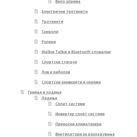
Вело опрема
Електрични тротинети
Тротинети
Скироли
Ролери
Walkie-Talkie и Bluetooth слушалки
Спортски стегачи
Лов и риболов
Спортски реквизити и опрема
Греење и ладење
Ладење
Сплит системи
Инвертер сплит системи
Преносни климатизери
Вентилатори за разладување