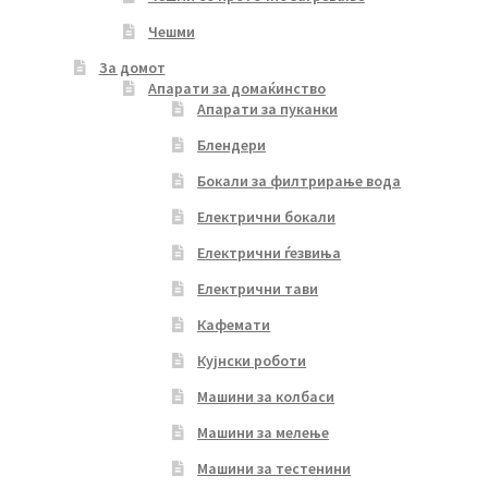
Чешми
За домот
Апарати за домаќинство
Апарати за пуканки
Блендери
Бокали за филтрирање вода
Електрични бокали
Електрични ѓезвиња
Електрични тави
Кафемати
Кујнски роботи
Машини за колбаси
Машини за мелење
Машини за тестенини