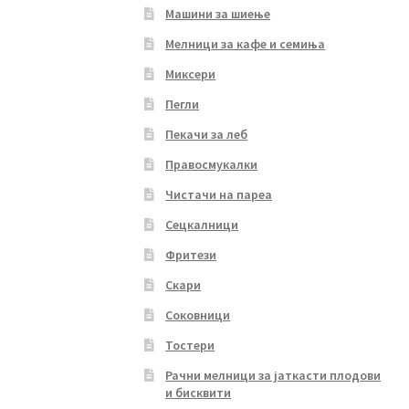
Машини за шиење
Мелници за кафе и семиња
Миксери
Пегли
Пекачи за леб
Правосмукалки
Чистачи на пареа
Сецкалници
Фритези
Скари
Соковници
Тостери
Рачни мелници за јаткасти плодови
и бисквити