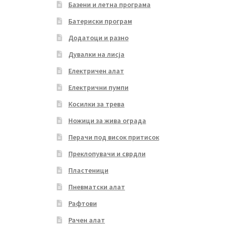
Базени и летна програма
Батериски програм
Додатоци и разно
Дувалки на лисја
Електричен алат
Електрични пумпи
Косилки за трева
Ножици за жива ограда
Перачи под висок притисок
Преклопувачи и сврдли
Пластеници
Пневматски алат
Рафтови
Рачен алат