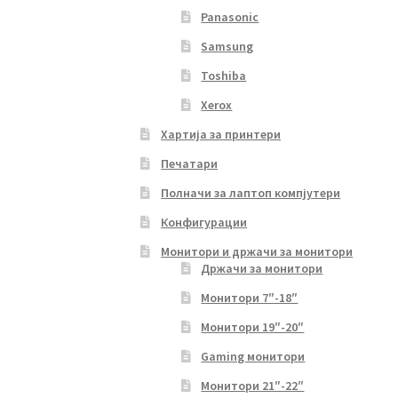
Panasonic
Samsung
Toshiba
Xerox
Хартија за принтери
Печатари
Полначи за лаптоп компјутери
Конфигурации
Монитори и држачи за монитори
Држачи за монитори
Монитори 7″-18″
Монитори 19″-20″
Gaming монитори
Монитори 21″-22″