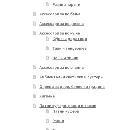
Разни апарати
Аксесоари за во бања
Аксесоари за во дневна
Аксесоари за во кујна
Кујнски додатоци
Тави и тенџериња
Чаши и чинии
Аксесоари за во спална
Амбиентални светилки и лустери
Опрема за двор, балкон и градина
Хигиена
Патни куфери, ранци и ташни
Патни куфери
Ранци