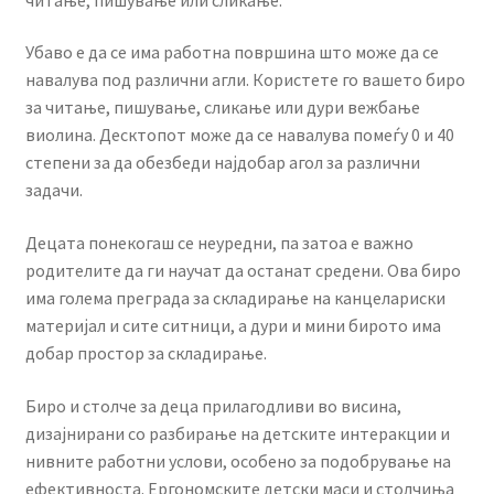
Убаво е да се има работна површина што може да се
навалува под различни агли. Користете го вашето биро
за читање, пишување, сликање или дури вежбање
виолина. Десктопот може да се навалува помеѓу 0 и 40
степени за да обезбеди најдобар агол за различни
задачи.
Децата понекогаш се неуредни, па затоа е важно
родителите да ги научат да останат средени. Ова биро
има голема преграда за складирање на канцелариски
материјал и сите ситници, а дури и мини бирото има
добар простор за складирање.
Биро и столче за деца прилагодливи во висина,
дизајнирани со разбирање на детските интеракции и
нивните работни услови, особено за подобрување на
ефективноста. Ергономските детски маси и столчиња