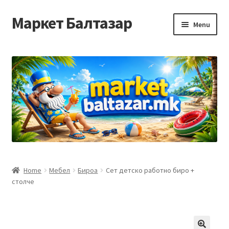
Маркет Балтазар
Skip
Skip
Menu
to
to
navigation
content
Home
Checkout
Homepage
Privacy Policy
Достава и начин на плаќање
Home
Мебел
Бироа
Сет детско работно биро +
столче
Контакт
Корисничка подршка