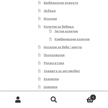
Безбедносни апарати
Дубаци
Игрални
Колички за бебиња
Летни колички
Комбинирани колички
Носилки за бебе / кенгур
Проодувалки
Релаксатори
Седишта за автомобил
Хранилки
Џампери
Креветчиња
0
Дрвени креветчиња
Search
Search
Транспортни креветчиња