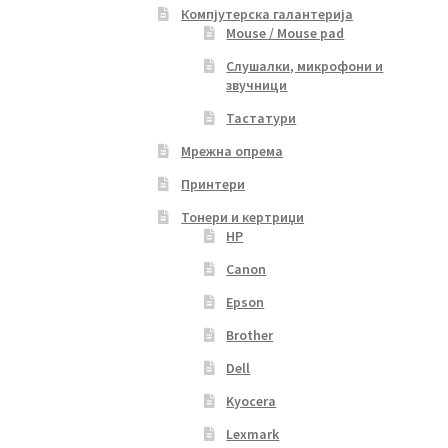
Компјутерска галантерија
Mouse / Mouse pad
Слушалки, микрофони и
звучници
Тастатури
Мрежна опрема
Принтери
Тонери и кертриџи
HP
Canon
Epson
Brother
Dell
Kyocera
Lexmark