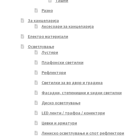
Ташни
Разно
За канцеларија
Аксесоари за канцеларија
Електро материјали
Осветлување
Лустери
Плафонски светилки
Рефлектори
Светилки за во двор и градина
Фасадни, степенишни и ѕидни светилки
Диско осветлување
LED ленти / трафоа / конектори
Цевки и арматури
Линиско осветлување и спот рефлектори