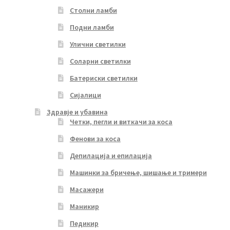
Столни ламби
Подни ламби
Улични светилки
Соларни светилки
Батериски светилки
Сијалици
Здравје и убавина
Четки, пегли и виткачи за коса
Фенови за коса
Депилација и епилација
Машинки за бричење, шишање и тримери
Масажери
Маникир
Педикир