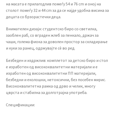
на масата е прилагодлив помеѓу 54 и 76 cm и оној на
столот помеѓу 32 и 44 cm за да се најде удобна висина за
децата со брзорастечки деца.
Внимателен дизајн: студентско биро со светилка,
заоблен раб, со вграден жлеб за пенкало, држач за
чаши, голема фиока за доволен простор за складирање
и куки за ранец, одржувајте сè во ред.
Безбеден и издржлив: комплетот за детско биро и стол
е изработен од висококвалитетни материјали и е
изработен од висококвалитетни ПП материјали,
безбедни и еколошки, нетоксични, без посебен мирис.
Висококвалитетна рамка од дрво и челик, многу
цврста и стабилна за долготрајна употреба.
Спецификации: