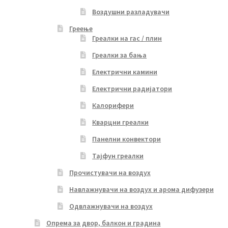
Воздушни разладувачи
Греење
Греалки на гас / плин
Греалки за бања
Електрични камини
Електрични радијатори
Калорифери
Кварцни греалки
Панелни конвектори
Тајфун греалки
Прочистувачи на воздух
Навлажнувачи на воздух и арома дифузери
Одвлажнувачи на воздух
Опрема за двор, балкон и градина