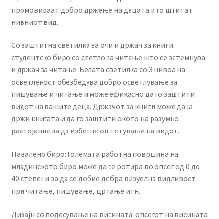
промовираат добро држење на децата и го штитат
нивниот вид.
Со заштитна светилка за очи и држач за книги:
студентско биро со светло за читање што се затемнува
и држач за читање. Белата светилка со 3 нивоа на
осветленост обезбедува добро осветлување за
пишување и читање и може ефикасно да го заштити
видот на вашите деца. Држачот за книги може да ја
држи книгата и да го заштити окото на разумно
растојание за да избегне оштетување на видот.
Навалено биро: Големата работна површина на
младинското биро може да се ротира во опсег од 0 до
40 степени за да се добие добра визуелна видливост
при читање, пишување, цртање итн.
Дизајн со подесување на висината: опсегот на висината