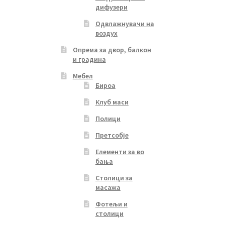
дифузери
Одвлажнувачи на
воздух
Опрема за двор, балкон
и градина
Мебел
Бироа
Клуб маси
Полици
Претсобје
Елементи за во
бања
Столици за
масажа
Фотељи и
столици