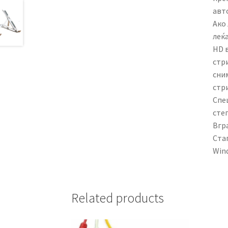
авт
Ако 
леќа
HD в
стр
сни
стри
Спец
сте
Вгр
Стап
Wind
Related products