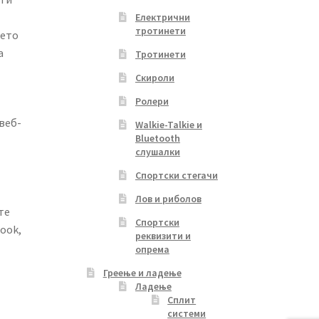
Електрични
тротинети
ќето
а
Тротинети
Скироли
Ролери
веб-
Walkie-Talkie и
Bluetooth
слушалки
Спортски стегачи
Лов и риболов
те
Спортски
ook,
реквизити и
опрема
Греење и ладење
Ладење
Сплит
системи