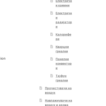
Електричн
и камини
Електричн
и
радијатор
и
Калорифе
ри
Кварцни
греалки
tion
Панелни
конвектор
и
Тајфун
греалки
Прочистувачи на
воздух
Навлажнувачи на
воздух и арома