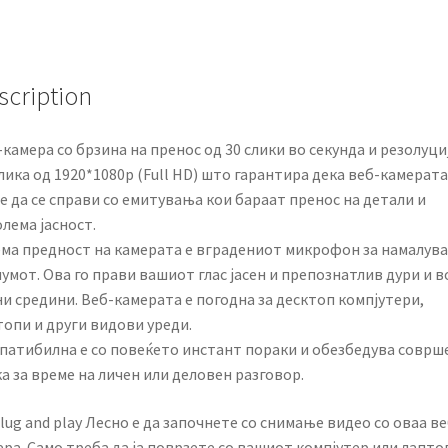
scription
камера со брзина на пренос од 30 слики во секунда и резолуци
лика од 1920*1080p (Full HD) што гарантира дека веб-камерата
 да се справи со емитувања кои бараат пренос на детали и
лема јасност.
ема предност на камерата е вградениот микрофон за намалув
умот. Ова го прави вашиот глас јасен и препознатлив дури и в
и средини. Веб-камерата е погодна за десктоп компјутери,
топи и други видови уреди.
патибилна е со повеќето инстант пораки и обезбедува соврш
а за време на личен или деловен разговор.
lug and play Лесно е да започнете со снимање видео со оваа ве
ра. Само треба да ја поврзете со вашиот компјутер или лапто