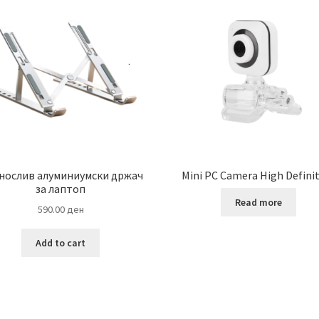
нослив алуминиумски држач
Mini PC Camera High Defini
за лаптоп
Read more
590.00
ден
Add to cart