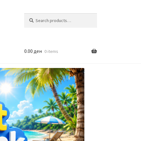
Search
Search
for:
0.00
ден
0 items