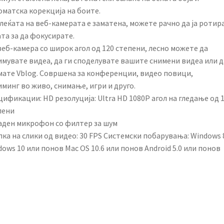
оматска корекција на боите.
леќата на веб-камерата е заматена, можете рачно да ја ротир
та за да фокусирате.
еб-камера со широк агол од 120 степени, лесно можете да
имувате видеа, да ги споделувате вашите снимени видеа или д
мате Vblog. Совршена за конференции, видео повици,
минг во живо, снимање, игри и друго.
ификации: HD резолуција: Ultra HD 1080P агол на гледање од 
пени
аден микрофон со филтер за шум
ка на слики од видео: 30 FPS Системски побарувања: Windows 
ows 10 или понов Mac OS 10.6 или понов Android 5.0 или понов