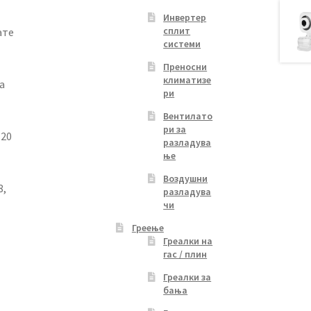
Инвертер
сплит
ате
системи
Преносни
климатизе
а
ри
Вентилато
ри за
120
разладува
ње
Воздушни
8,
разладува
чи
Греење
Греалки на
гас / плин
Греалки за
бања