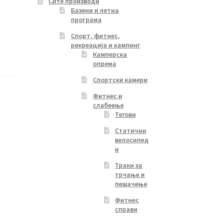
Сите производи
Базени и летна
програма
Спорт, фитнес,
рекреација и кампинг
Камперска
опрема
Спортски камери
Фитнес и
слабеење
Тегови
Статични
велосипед
и
Траки за
трчање и
пешачење
Фитнес
справи