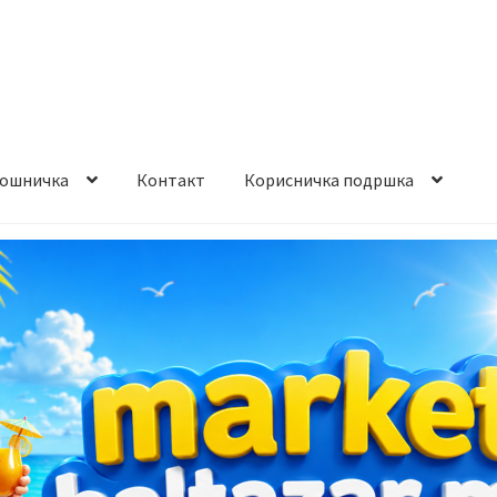
ошничка
Контакт
Корисничка подршка
става и начин на плаќање
Контакт
Корисничка подршка
а на производ
Сите производи
Услови за користење