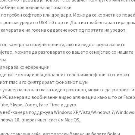
 ќе биде препознаена автоматски.
е потребен софтвер или драјвери. Може да се користи со пове
тронски уреди со USB 2.0 порти. Долгиот кабел гарантира дек
-камерата е на голема оддалеченост од портата на уредот.
топ камера за семејни повици, ако ви недостасува вашето
јство, можете да разговарате со вашето семејство со нашата 
ера.
камера за конференции.
адените омнидирекционални стерео микрофони го снимаат
иот глас и го филтрираат фоновиот шум.
 универзална алатка за видео разговор, можете да ја користи
а PC камера во вообичаени видео апликации како што се Faceb
ube, Skype, Zoom, Face Time и друго.
а веб-камера поддржува Windows XP/Vista/Windows 7/Windows
indows 10, оперативен систем Mac OS,
иум стаклена леќа, автоматски баланс на белата боја и