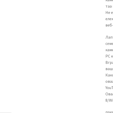
таа
Не 
елек
веб
Лап
семе
кам
PC 
Вгр
ваш
Како
ова
YouT
Ова
8/W
прем