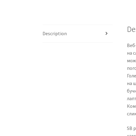
De
Description
Веб-
на с
може
пого
Гол
на ш
бучн
лап
Ком
слик
SB p
каме