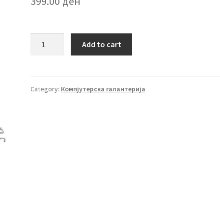
399.00
ден
Digital
Add to cart
HD
Webcam
quantity
Category:
Компјутерска галантерија