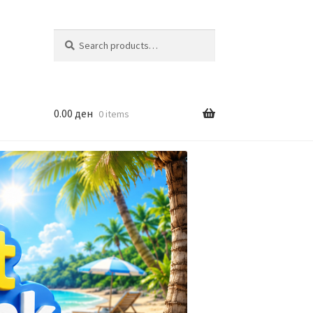
Search
Search
for:
0.00
ден
0 items