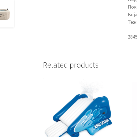
Пок
Боја
Тежи
284
Related products