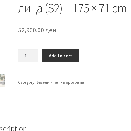
лица (S2) – 175 × 71 cm
52,900.00
ден
Џакузи
Add to cart
Greystone
Deluxe
Square
Bubble
Category:
Базени и летна програма
SPA
за
4
лица
(S2)
–
scription