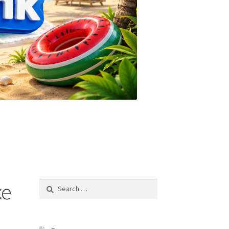
xe
Search
for: