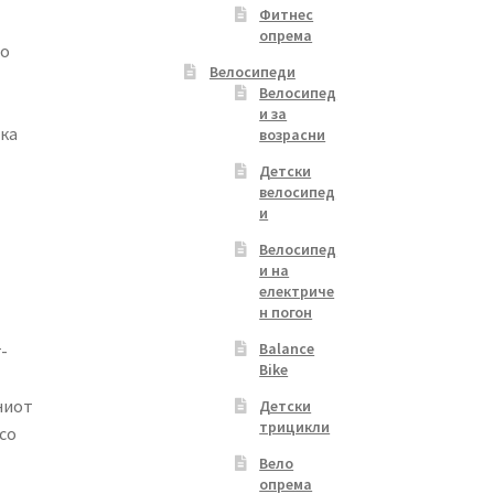
Фитнес
опрема
во
Велосипеди
Велосипед
и за
ка
возрасни
Детски
велосипед
и
Велосипед
и на
електриче
н погон
Balance
-
Bike
ниот
Детски
трицикли
со
Вело
опрема