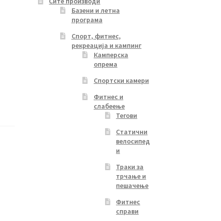
Сите производи
Базени и летна
програма
Спорт, фитнес,
рекреација и кампинг
Камперска
опрема
Спортски камери
Фитнес и
слабеење
Тегови
Статични
велосипед
и
Траки за
трчање и
пешачење
Фитнес
справи