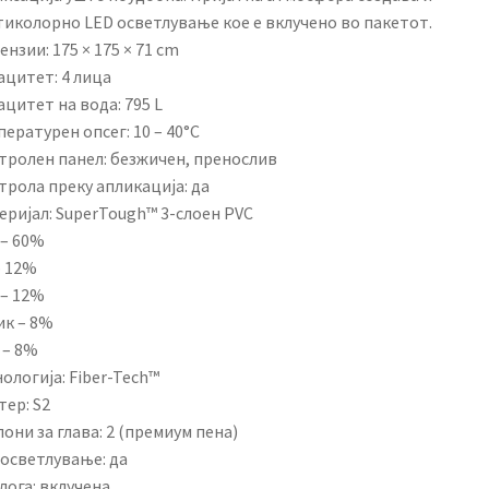
тиколорно LED осветлување кое е вклучено во пакетот.
нзии: 175 × 175 × 71 cm
ацитет: 4 лица
цитет на вода: 795 L
ературен опсег: 10 – 40°C
тролен панел: безжичен, пренослив
трола преку апликација: да
еријал: SuperTough™ 3-слоен PVC
 – 60%
– 12%
 – 12%
ик – 8%
 – 8%
ологија: Fiber-Tech™
ер: S2
они за глава: 2 (премиум пена)
 осветлување: да
лога: вклучена