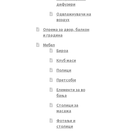
дифузери
Одвлажнувачи на
воздух
Опрема за двор, балкон
и градина
Мебел
Бироа
Клуб маси
Полици
Претсобје
Елементи за во
бања
Столици за
масажа
Фотељи и
столици