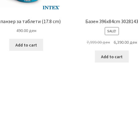
панзер за таблети (17.8 cm)
Базен 396х84cm 302814
490.00
ден
SALE!
Original
7,999.00
ден
6,390.00
ден
Add to cart
price
was:
i
Add to cart
7,999.00 ден.