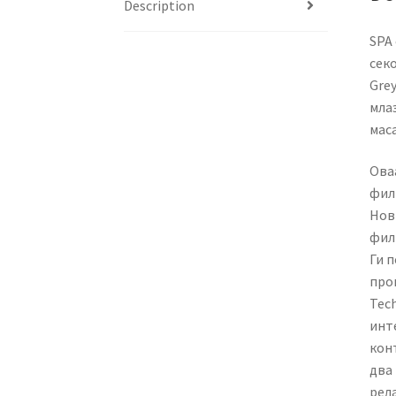
Description
SPA 
секо
Grey
мла
мас
Оваа
фил
Нов
фил
Ги 
прои
Tec
инте
конт
два 
рел