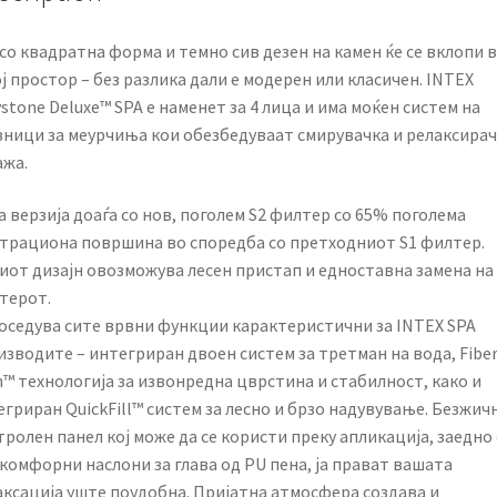
175
×
со квадратна форма и темно сив дезен на камен ќе се вклопи 
71
ј простор – без разлика дали е модерен или класичен. INTEX
cm
stone Deluxe™ SPA е наменет за 4 лица и има моќен систем на
quantity
зници за меурчиња кои обезбедуваат смирувачка и релаксирач
ажа.
 верзија доаѓа со нов, поголем S2 филтер со 65% поголема
трациона површина во споредба со претходниот S1 филтер.
иот дизајн овозможува лесен пристап и едноставна замена на
терот.
поседува сите врвни функции карактеристични за INTEX SPA
зводите – интегриран двоен систем за третман на вода, Fiber
h™ технологија за извонредна цврстина и стабилност, како и
гриран QuickFill™ систем за лесно и брзо надувување. Безжич
ролен панел кој може да се користи преку апликација, заедно 
комфорни наслони за глава од PU пена, ја прават вашата
аксација уште поудобна. Пријатна атмосфера создава и