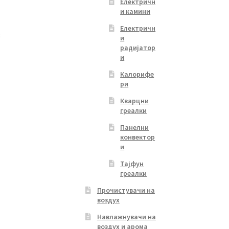
Електричн
и камини
Електричн
3
и
радијатор
и
Current
Калорифе
price
ри
s:
Кварцни
6,390.00 ден.
греалки
Панелни
конвектор
и
Тајфун
греалки
Прочистувачи на
воздух
Навлажнувачи на
воздух и арома