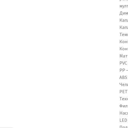
мул
Диме
Кап
Капа
Темп
Кон
Кон
Мат
PVC
PP 
ABS
Чел
PET
Техн
Филт
Насл
LED
Под