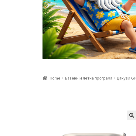
Home
Базени и летна програма
Џакузи Gre