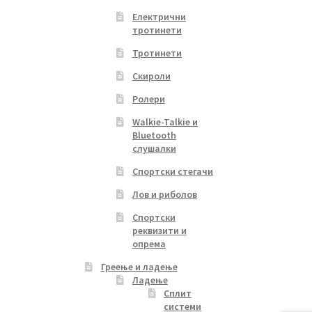
Електрични
тротинети
Тротинети
Скироли
Ролери
Walkie-Talkie и
Bluetooth
слушалки
Спортски стегачи
Лов и риболов
Спортски
реквизити и
опрема
Греење и ладење
Ладење
Сплит
системи