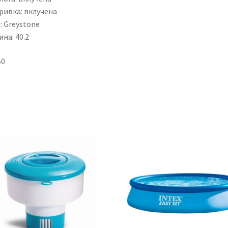
ривка: вклучена
: Greystone
на: 40.2
50