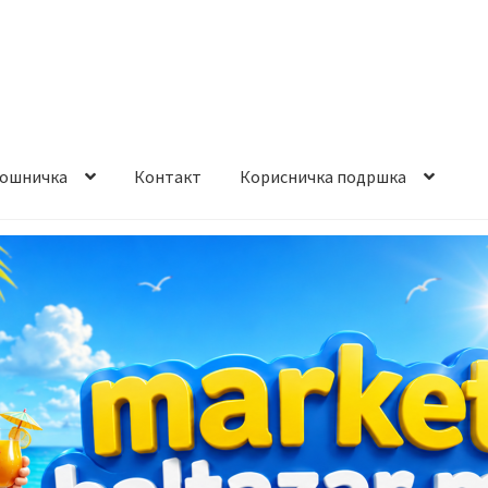
ошничка
Контакт
Корисничка подршка
става и начин на плаќање
Контакт
Корисничка подршка
а на производ
Сите производи
Услови за користење