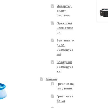
Инвертер
сплит
системи
Преносни
климатизе
ри
Вентилато
ри за
разладува
ње
Воздушни
разладува
чи
Греење
Греалки на
гас / плин
Греалки за
бања