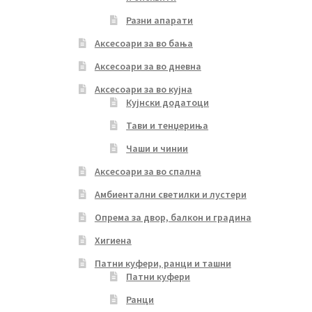
Разни апарати
Аксесоари за во бања
Аксесоари за во дневна
Аксесоари за во кујна
Кујнски додатоци
Тави и тенџериња
Чаши и чинии
Аксесоари за во спална
Амбиентални светилки и лустери
Опрема за двор, балкон и градина
Хигиена
Патни куфери, ранци и ташни
Патни куфери
Ранци