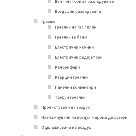
Вентилатори за разладување
Воздушни разладувачи
Греење
Греалки на гас / плин
Греалки за бања
Електрични камини
Електрични радијатори
Калорифери
Кварцни греалки
Панелни конвектори
Тајфун греалки
Прочистувачи на воздух
Навлажнувачи на воздух и арома дифузери
Одвлажнувачи на воздух