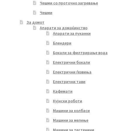
Чешми со проточно загревање
Чешми
За домот
Апарати за домаќинство
Апарати за пуканки
Блендери
Бокали за филтрирање вода
Електрични бокали
Електрични ѓезвиња
Електрични тави
Кафемати
Кујнски роботи
Машини за колбаси
Машини за мелење
Машини за тестенини