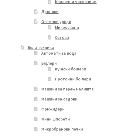
Класични часовници
Дронови
Оптички уреди
Микроскопи
Сетови
Бела техника
Автомати за вода
Бојлери
Кујнски бојлери
Проточни бојлери
Машини за перење алишта
Машини за садови
Фрижидери
Мини шпорети
Микробранови печки