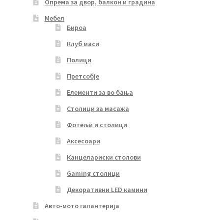
Опрема за двор, балкон и градина
Мебел
Бироа
Клуб маси
Полици
Претсобје
Елементи за во бања
Столици за масажа
Фотељи и столици
Аксесоари
Канцелариски столови
Gaming столици
Декоративни LED камини
Авто-мото галантерија