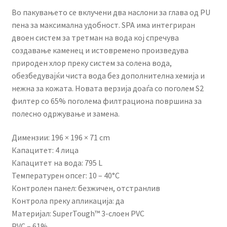
Во пакувањето се вклучени два наслони за глава од PU
пена за максимална удобност. SPA има интегриран
двоен систем за третман на вода кој спречува
создавање каменец и истовремено произведува
природен хлор преку систем за солена вода,
обезбедувајќи чиста вода без дополнителна хемија и
нежна за кожата. Новата верзија доаѓа со поголем S2
филтер со 65% поголема филтрациона површина за
полесно одржување и замена.
Димензии: 196 × 196 × 71 cm
Капацитет: 4 лица
Капацитет на вода: 795 L
Температурен опсег: 10 – 40°C
Контролен панел: безжичен, отстранлив
Контрола преку апликација: да
Материјал: SuperTough™ 3-слоен PVC
PVC – 61%