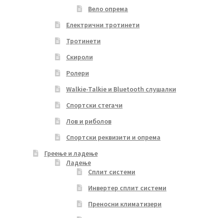
Вело опрема
Електрични тротинети
Тротинети
Скироли
Ролери
Walkie-Talkie и Bluetooth слушалки
Спортски стегачи
Лов и риболов
Спортски реквизити и опрема
Греење и ладење
Ладење
Сплит системи
Инвертер сплит системи
Преносни климатизери