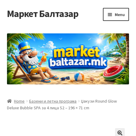
Маркет Балтазар
Skip
Skip
Menu
to
to
navigation
content
Home
Checkout
Homepage
Privacy Policy
Достава и начин на плаќање
Home
Базени и летна програма
Џакузи Round Glow
Deluxe Bubble SPA за 4 лица S2 – 196 × 71 cm
Контакт
Корисничка подршка