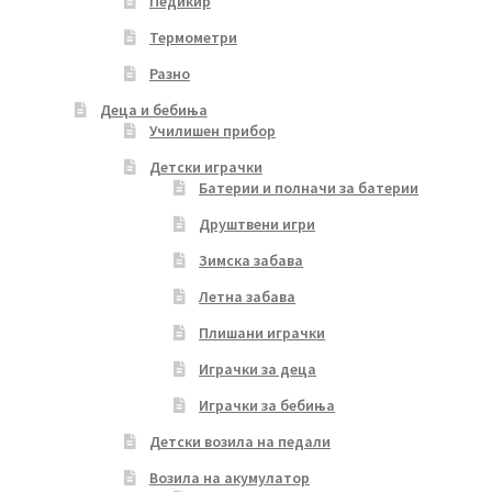
Педикир
Термометри
Разно
Деца и бебиња
Училишен прибор
Детски играчки
Батерии и полначи за батерии
Друштвени игри
Зимска забава
Летна забава
Плишани играчки
Играчки за деца
Играчки за бебиња
Детски возила на педали
Возила на акумулатор