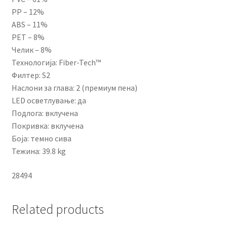
PP – 12%
ABS – 11%
PET – 8%
Челик – 8%
Технологија: Fiber-Tech™
Филтер: S2
Наслони за глава: 2 (премиум пена)
LED осветлување: да
Подлога: вклучена
Покривка: вклучена
Боја: темно сива
Тежина: 39.8 kg
28494
Related products