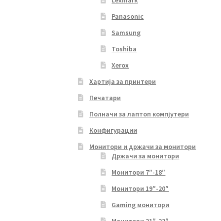
Panasonic
Samsung
Toshiba
Xerox
Хартија за принтери
Печатари
Полначи за лаптоп компјутери
Конфигурации
Монитори и држачи за монитори
Држачи за монитори
Монитори 7″-18″
Монитори 19″-20″
Gaming монитори
Монитори 21″-22″