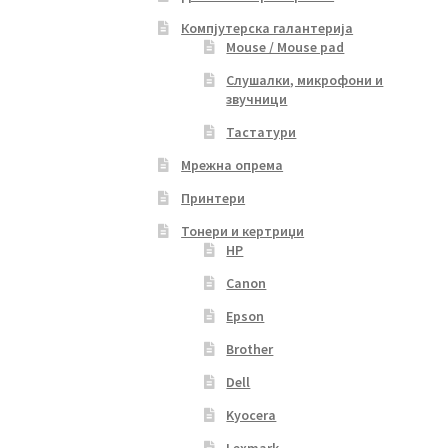
Компјутерска галантерија
Mouse / Mouse pad
Слушалки, микрофони и
звучници
Тастатури
Мрежна опрема
Принтери
Тонери и кертриџи
HP
Canon
Epson
Brother
Dell
Kyocera
Lexmark