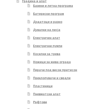
Градина и алат
Базени и летна програма
Батериски програм
Додатоци и разно
Дувалки на лисја
Електричен алат
Електрични пумпи
Косилки за трева
Ножици за жива ограда
Перачи под висок притисок
Преклопувачи и сврдли
Пластеници
Пневматски алат
Рафтови