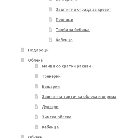
Заштитна ограда за кревет
Перници
Торби за бебиња
Ќебенца
Подароци
Облека
Маици со кратки ракави
Тренерки
Бањарки
Заштитна тактичка облека и опрема
Дуксери
Зимска облека
Ќебенца
Обувки