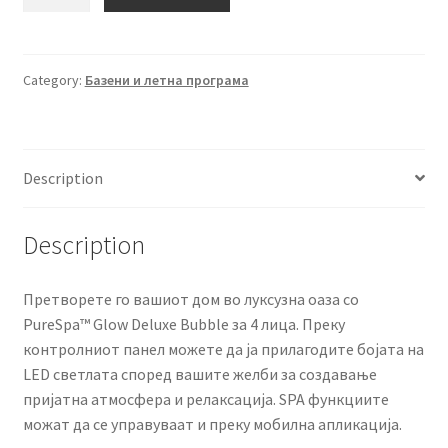
Round
Glow
Deluxe
Bubble
Category:
Базени и летна програма
SPA
за
4
Description
лица
S2
–
Description
196
×
Претворете го вашиот дом во луксузна оаза со
71
PureSpa™ Glow Deluxe Bubble за 4 лица. Преку
cm
контролниот панел можете да ја прилагодите бојата на
quantity
LED светлата според вашите желби за создавање
пријатна атмосфера и релаксација. SPA функциите
можат да се управуваат и преку мобилна апликација.