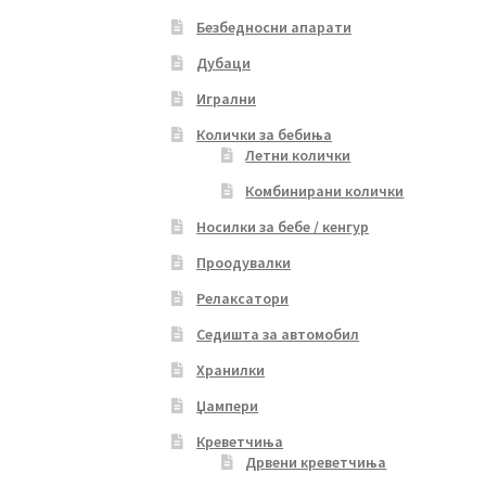
Безбедносни апарати
Дубаци
Игрални
Колички за бебиња
Летни колички
Комбинирани колички
Носилки за бебе / кенгур
Проодувалки
Релаксатори
Седишта за автомобил
Хранилки
Џампери
Креветчиња
Дрвени креветчиња