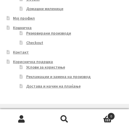
Домашни миленици
Мој профил
Кошничка
Резервирани производи
Checkout
Контакт
Корисничка подршка
Услови за користење
Рекламации и замена на производ
Достава и начин на плаќање
0
Search
Search
© Маркет Балтазар 2026