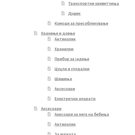
Транспортни креветчиња
Душек
Комоди за пресоблекување
Хранење и доење
Антиколик
Хранилки
Прибор за јадење
Цуцли и глодалки
Шишиња
Аксесоари
Електрични апарати
Аксесоари
Акесоари за нега на бебиња
Антиколик
За мајката