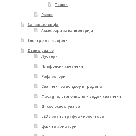
Ташни
Разно
За канцеларија
Аксесоари за канцеларија
Електро материјали
Осветлување
Лустери
Плафонски светилки
Рефлектори
Светилки за во двор и градина
Фасадни, степенишни и ѕидни светилки
Диско осветлување
LED ленти / трафоа / конектори
Цевки и арматури