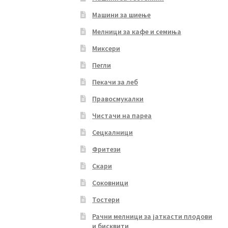
Машини за шиење
Мелници за кафе и семиња
Миксери
Пегли
Пекачи за леб
Правосмукалки
Чистачи на пареа
Сецкалници
Фритези
Скари
Соковници
Тостери
Рачни мелници за јаткасти плодови
и бисквити