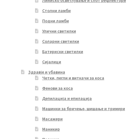
Линиско осветлување и спот рефлектори
Столни ламби
Подни ламби
Улични светилки
Соларни светилки
Батериски светилки
Сијалици
Здравје и убавина
Четки, пегли и виткачи за коса
Фенови за коса
Депилација и епилација
Машинки за бричење, шишање и тримери
Масажери
Маникир