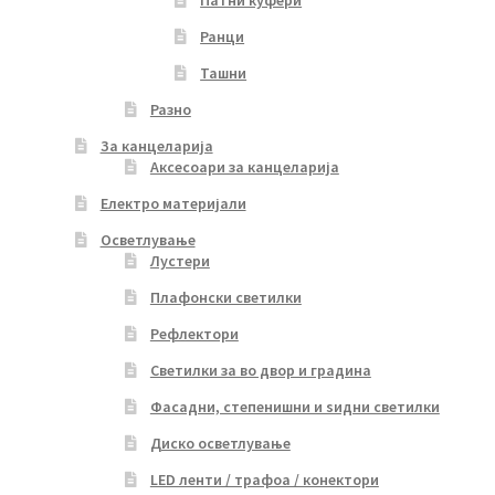
Патни куфери
Ранци
Ташни
Разно
За канцеларија
Аксесоари за канцеларија
Електро материјали
Осветлување
Лустери
Плафонски светилки
Рефлектори
Светилки за во двор и градина
Фасадни, степенишни и ѕидни светилки
Диско осветлување
LED ленти / трафоа / конектори