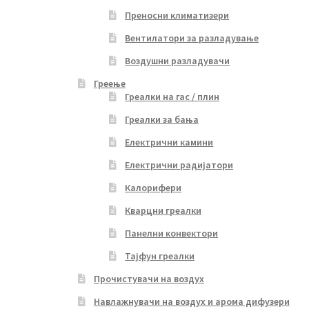
Преносни климатизери
Вентилатори за разладување
Воздушни разладувачи
Греење
Греалки на гас / плин
Греалки за бања
Електрични камини
Електрични радијатори
Калорифери
Кварцни греалки
Панелни конвектори
Тајфун греалки
Прочистувачи на воздух
Навлажнувачи на воздух и арома дифузери