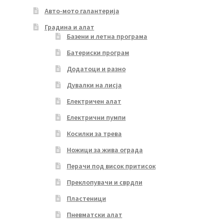
Авто-мото галантерија
Градина и алат
Базени и летна програма
Батериски програм
Додатоци и разно
Дувалки на лисја
Електричен алат
Електрични пумпи
Косилки за трева
Ножици за жива ограда
Перачи под висок притисок
Преклопувачи и сврдли
Пластеници
Пневматски алат