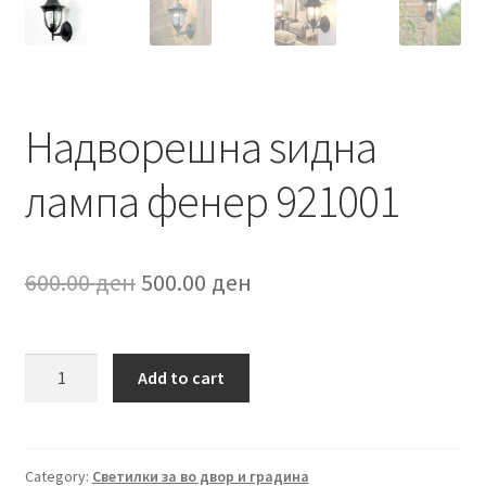
Надворешна ѕидна
лампа фенер 921001
Original
Current
600.00
ден
500.00
ден
price
price
was:
is:
Надворешна
Add to cart
ѕидна
600.00 ден.
500.00 ден.
лампа
фенер
921001
Category:
Светилки за во двор и градина