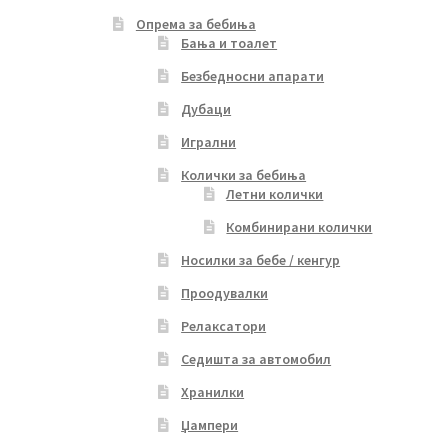
Опрема за бебиња
Бања и тоалет
Безбедносни апарати
Дубаци
Игрални
Колички за бебиња
Летни колички
Комбинирани колички
Носилки за бебе / кенгур
Проодувалки
Релаксатори
Седишта за автомобил
Хранилки
Џампери