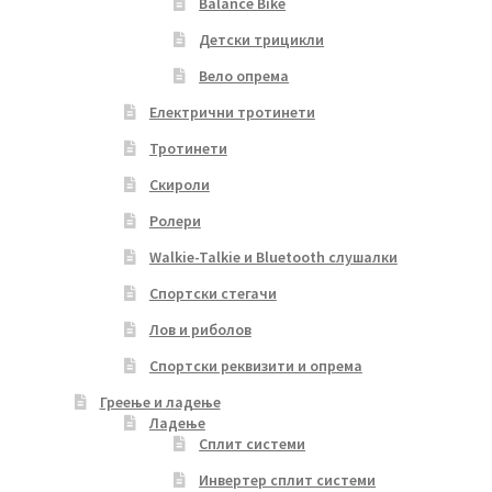
Balance Bike
Детски трицикли
Вело опрема
Електрични тротинети
Тротинети
Скироли
Ролери
Walkie-Talkie и Bluetooth слушалки
Спортски стегачи
Лов и риболов
Спортски реквизити и опрема
Греење и ладење
Ладење
Сплит системи
Инвертер сплит системи