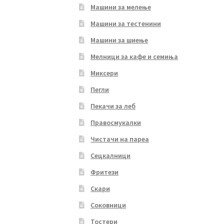
Машини за мелење
Машини за тестенини
Машини за шиење
Мелници за кафе и семиња
Миксери
Пегли
Пекачи за леб
Правосмукалки
Чистачи на пареа
Сецкалници
Фритези
Скари
Соковници
Тостери