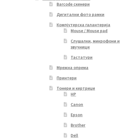
Barcode скенери
Дигитални фото рамки
Компјутерска галантерија
Mouse / Mouse pad
Слушалки, микрофони и
звучници
Тастатури
Мрежна опрема
Принтери
Тонери и кертриџи
HP
Canon
Epson
Brother
Dell