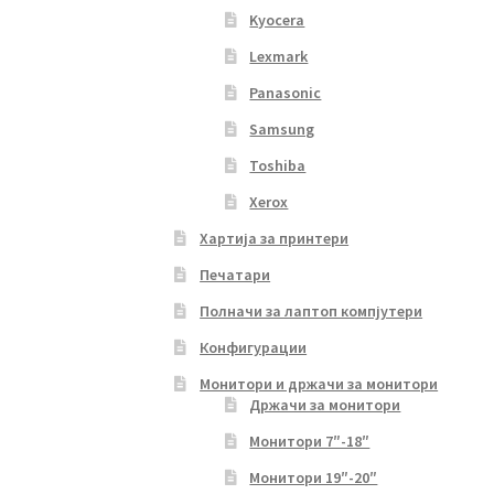
Kyocera
Lexmark
Panasonic
Samsung
Toshiba
Xerox
Хартија за принтери
Печатари
Полначи за лаптоп компјутери
Конфигурации
Монитори и држачи за монитори
Држачи за монитори
Монитори 7″-18″
Монитори 19″-20″