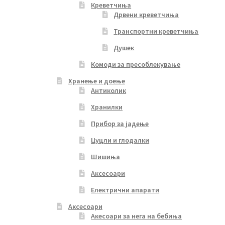
Креветчиња
Дрвени креветчиња
Транспортни креветчиња
Душек
Комоди за пресоблекување
Хранење и доење
Антиколик
Хранилки
Прибор за јадење
Цуцли и глодалки
Шишиња
Аксесоари
Електрични апарати
Аксесоари
Акесоари за нега на бебиња