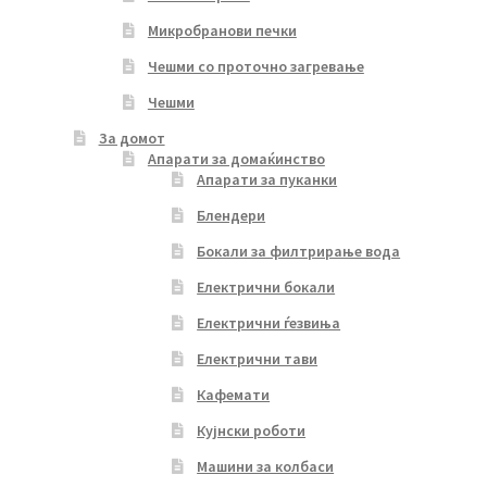
Микробранови печки
Чешми со проточно загревање
Чешми
За домот
Апарати за домаќинство
Апарати за пуканки
Блендери
Бокали за филтрирање вода
Електрични бокали
Електрични ѓезвиња
Електрични тави
Кафемати
Кујнски роботи
Машини за колбаси