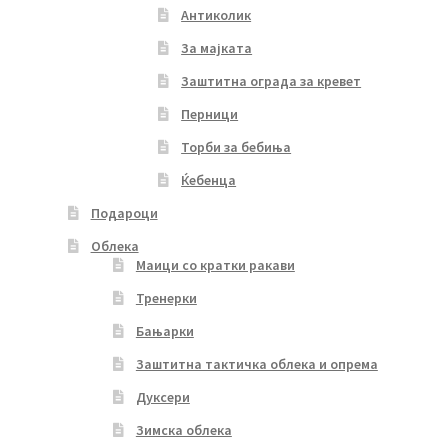
Антиколик
За мајката
Заштитна ограда за кревет
Перници
Торби за бебиња
Ќебенца
Подароци
Облека
Маици со кратки ракави
Тренерки
Бањарки
Заштитна тактичка облека и опрема
Дуксери
Зимска облека