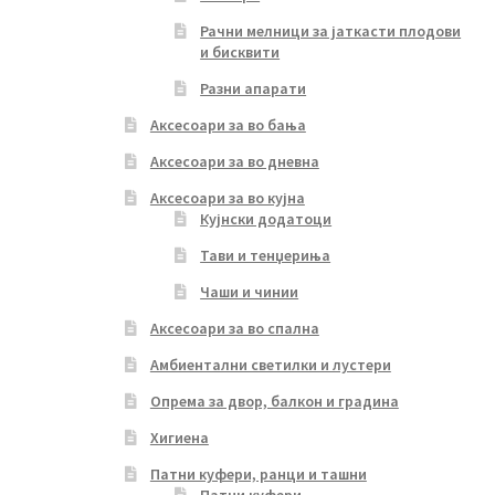
Рачни мелници за јаткасти плодови
и бисквити
Разни апарати
Аксесоари за во бања
Аксесоари за во дневна
Аксесоари за во кујна
Кујнски додатоци
Тави и тенџериња
Чаши и чинии
Аксесоари за во спална
Амбиентални светилки и лустери
Опрема за двор, балкон и градина
Хигиена
Патни куфери, ранци и ташни