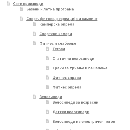
Сите производи
on
Базени и летна програма
the
product
Спорт, фитнес, рекреација и кампинг
Камперска опрема
page
Спортски камери
Фитнес и слабеење
Тегови
Статични велосипеди
Траки за трчање и пешачење
Фитнес справи
Фитнес опрема
Велосипеди
Велосипеди за возрасни
Детски велосипеди
Велосипеди на електричен погон