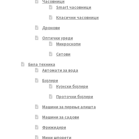
Часовници
Smart часовници
Класични часовници
Дронови
Оптички уреди
Микроскопи
Сетови
Бела техника
Автомати за вода
Бојлери
Кујнски бојлери
Проточни бојлери
Машини за перење алишта
Машини за садови
Фрижидери
Мини шпорети