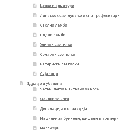
Цевки и арматури
Линиско осветлување и спот рефлектори
Столни ламби
Подни ламби
Улични светилки
Соларни светилки
Батериски светилки
Сијалици
Здравје и убавина
Четки, пегли и виткачи за коса
Фенови за коса
Депилација и епилација
Машинки за бричење, шишање и тримери
Масажери