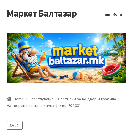
Маркет Балтазар
Skip
Skip
Menu
to
to
navigation
content
Home
Checkout
Homepage
Privacy Policy
Достава и начин на плаќање
Home
Осветлување
Светилки за во двор и градина
Надворешна ѕидна лампа фенер 921001
Контакт
Корисничка подршка
SALE!