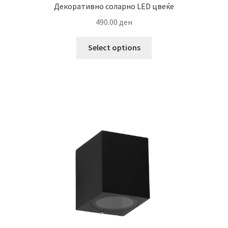
Декоративно соларно LED цвеќе
490.00
ден
This
Select options
product
has
multiple
variants.
The
options
may
be
chosen
on
the
product
page