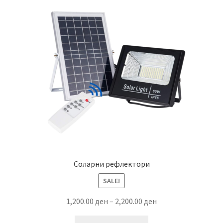
Соларни рефлектори
SALE!
Price
1,200.00
ден
–
2,200.00
ден
range:
This