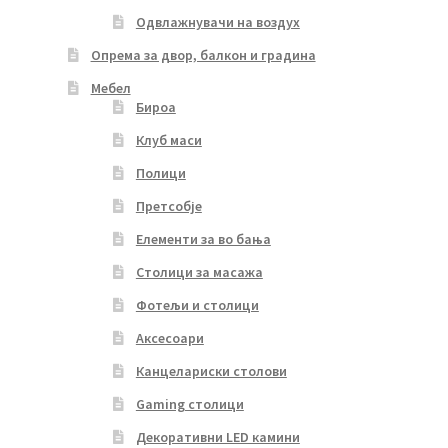
Одвлажнувачи на воздух
Опрема за двор, балкон и градина
Мебел
Бироа
Клуб маси
Полици
Претсобје
Елементи за во бања
Столици за масажа
Фотељи и столици
Аксесоари
Канцелариски столови
Gaming столици
Декоративни LED камини