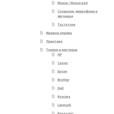
Mouse / Mouse pad
Слушалки, микрофони и
звучници
Тастатури
Мрежна опрема
Принтери
Тонери и кертриџи
HP
Canon
Epson
Brother
Dell
Kyocera
Lexmark
Panasonic