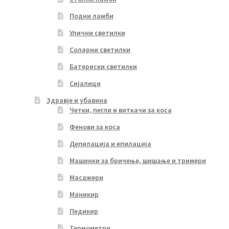
Подни ламби
Улични светилки
Соларни светилки
Батериски светилки
Сијалици
Здравје и убавина
Четки, пегли и виткачи за коса
Фенови за коса
Депилација и епилација
Машинки за бричење, шишање и тримери
Масажери
Маникир
Педикир
Термометри