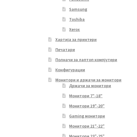
Samsung
Toshiba
Xerox
Хартија за принтери
Печатари
Полначи за лаптоп компјутери
Конфигурации
Монитори и држачи за монитори
Држачи за монитори
Монитори 7″-18″
Монитори 19″-20″
Gaming монитори
Монитори 21″-22″
Монитори 23″-25″