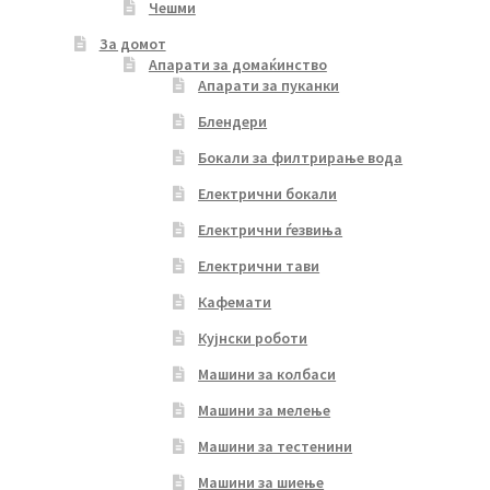
Чешми
За домот
Апарати за домаќинство
Апарати за пуканки
Блендери
Бокали за филтрирање вода
Електрични бокали
Електрични ѓезвиња
Електрични тави
Кафемати
Кујнски роботи
Машини за колбаси
Машини за мелење
Машини за тестенини
Машини за шиење