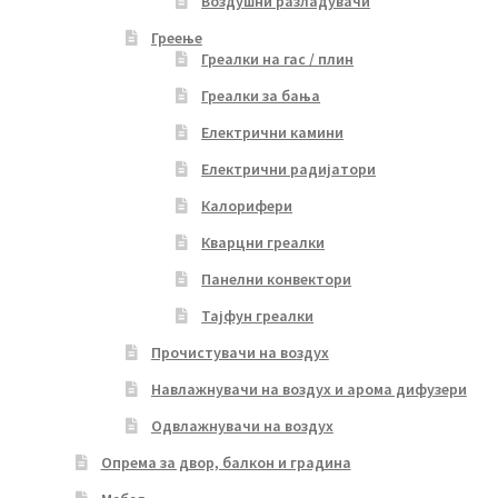
Воздушни разладувачи
Греење
Греалки на гас / плин
Греалки за бања
Електрични камини
Електрични радијатори
Калорифери
Кварцни греалки
Панелни конвектори
Тајфун греалки
Прочистувачи на воздух
Навлажнувачи на воздух и арома дифузери
Одвлажнувачи на воздух
Опрема за двор, балкон и градина