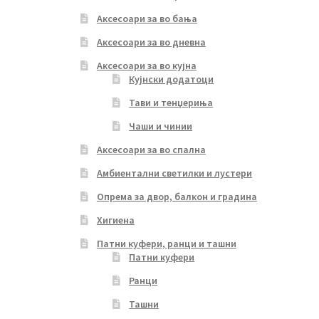
Аксесоари за во бања
Аксесоари за во дневна
Аксесоари за во кујна
Кујнски додатоци
Тави и тенџериња
Чаши и чинии
Аксесоари за во спална
Амбиентални светилки и лустери
Опрема за двор, балкон и градина
Хигиена
Патни куфери, ранци и ташни
Патни куфери
Ранци
Ташни