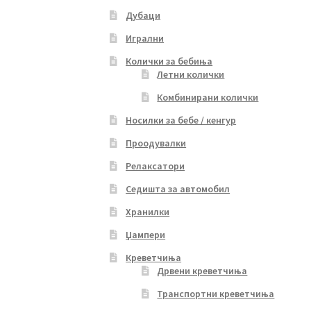
Дубаци
Игрални
Колички за бебиња
Летни колички
Комбинирани колички
Носилки за бебе / кенгур
Проодувалки
Релаксатори
Седишта за автомобил
Хранилки
Џампери
Креветчиња
Дрвени креветчиња
Транспортни креветчиња