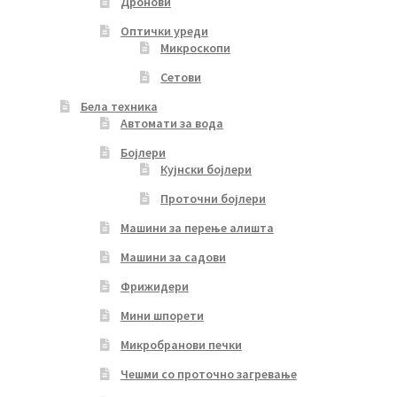
Дронови
Оптички уреди
Микроскопи
Сетови
Бела техника
Автомати за вода
Бојлери
Кујнски бојлери
Проточни бојлери
Машини за перење алишта
Машини за садови
Фрижидери
Мини шпорети
Микробранови печки
Чешми со проточно загревање