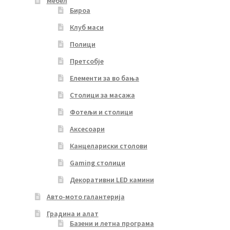
Мебел
Бироа
Клуб маси
Полици
Претсобје
Елементи за во бања
Столици за масажа
Фотељи и столици
Аксесоари
Канцелариски столови
Gaming столици
Декоративни LED камини
Авто-мото галантерија
Градина и алат
Базени и летна програма