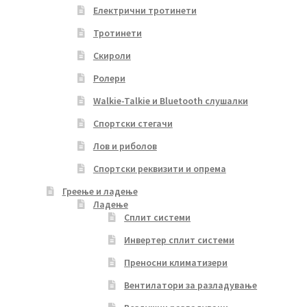
Електрични тротинети
Тротинети
Скироли
Ролери
Walkie-Talkie и Bluetooth слушалки
Спортски стегачи
Лов и риболов
Спортски реквизити и опрема
Греење и ладење
Ладење
Сплит системи
Инвертер сплит системи
Преносни климатизери
Вентилатори за разладување