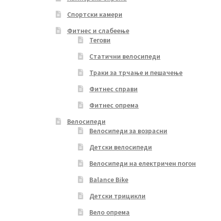
page
Спортски камери
Фитнес и слабеење
Тегови
Статични велосипеди
Траки за трчање и пешачење
Фитнес справи
Фитнес опрема
Велосипеди
Велосипеди за возрасни
Детски велосипеди
Велосипеди на електричен погон
Balance Bike
Детски трицикли
Вело опрема