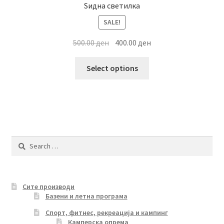
Ѕидна светилка
SALE!
Original
Current
500.00
ден
400.00
ден
price
price
This
was:
is:
Select options
product
500.00 ден.
400.00 ден.
has
multiple
variants.
The
options
Search
may
for:
be
chosen
Сите производи
on
Базени и летна програма
the
product
Спорт, фитнес, рекреација и кампинг
Камперска опрема