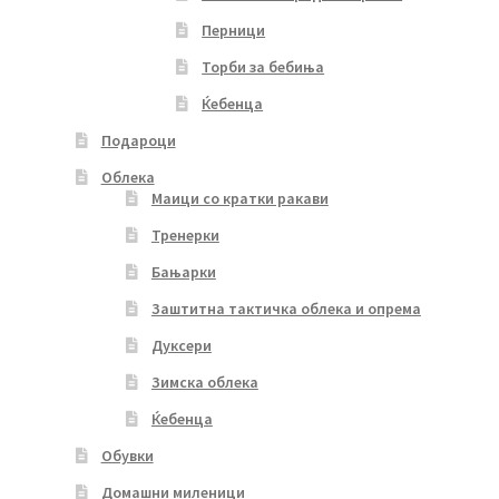
Перници
Торби за бебиња
Ќебенца
Подароци
Облека
Маици со кратки ракави
Тренерки
Бањарки
Заштитна тактичка облека и опрема
Дуксери
Зимска облека
Ќебенца
Обувки
Домашни миленици