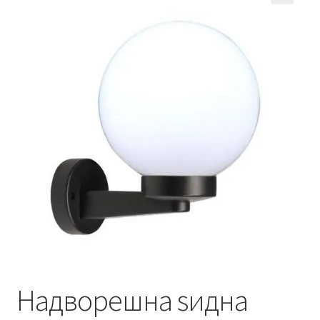
Кошничка
Мој профил
Рекламации и замена на производ
Сите производи
Услови за користење
Надворешна ѕидна