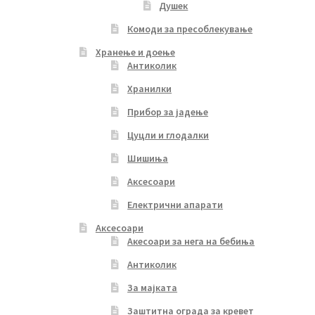
Душек
Комоди за пресоблекување
Хранење и доење
Антиколик
Хранилки
Прибор за јадење
Цуцли и глодалки
Шишиња
Аксесоари
Електрични апарати
Аксесоари
Акесоари за нега на бебиња
Антиколик
За мајката
Заштитна ограда за кревет