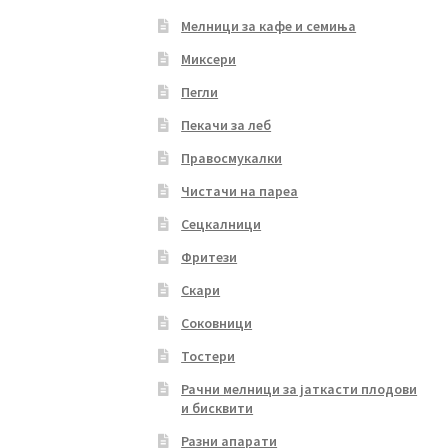
Мелници за кафе и семиња
Миксери
Пегли
Пекачи за леб
Правосмукалки
Чистачи на пареа
Сецкалници
Фритези
Скари
Соковници
Тостери
Рачни мелници за јаткасти плодови
и бисквити
Разни апарати