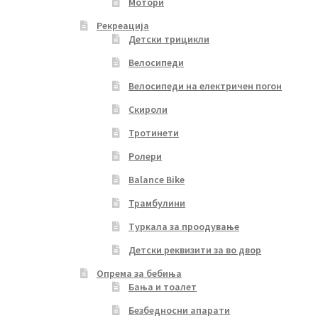
Мотори
Рекреација
Детски трицикли
Велосипеди
Велосипеди на електричен погон
Скироли
Тротинети
Ролери
Balance Bike
Трамбулини
Туркала за проодување
Детски реквизити за во двор
Опрема за бебиња
Бања и тоалет
Безбедносни апарати