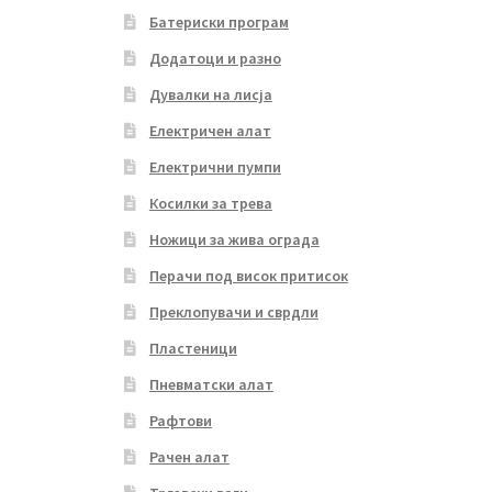
Батериски програм
Додатоци и разно
Дувалки на лисја
Електричен алат
Електрични пумпи
Косилки за трева
Ножици за жива ограда
Перачи под висок притисок
Преклопувачи и сврдли
Пластеници
Пневматски алат
Рафтови
Рачен алат