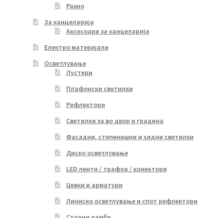
Разно
За канцеларија
Аксесоари за канцеларија
Електро материјали
Осветлување
Лустери
Плафонски светилки
Рефлектори
Светилки за во двор и градина
Фасадни, степенишни и ѕидни светилки
Диско осветлување
LED ленти / трафоа / конектори
Цевки и арматури
Линиско осветлување и спот рефлектори
Столни ламби