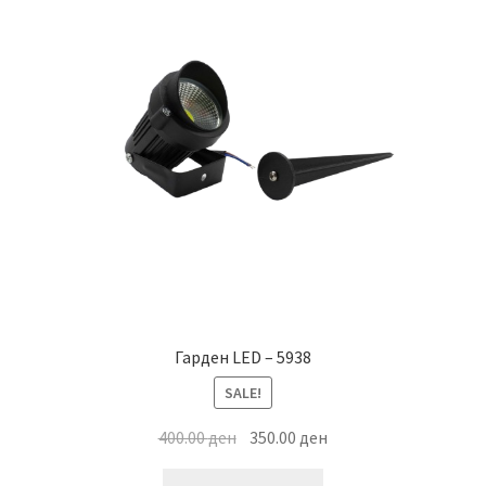
Гарден LED – 5938
SALE!
Original
Current
400.00
ден
350.00
ден
price
price
This