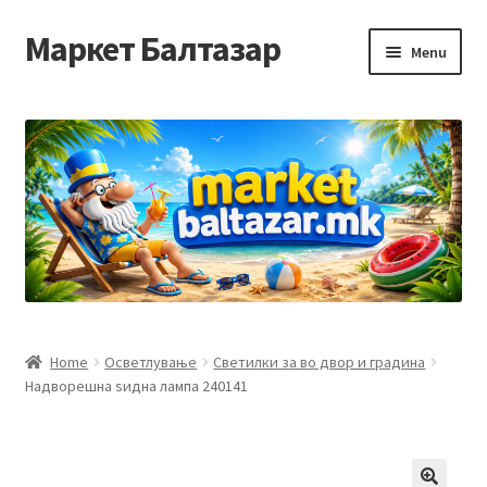
Маркет Балтазар
Skip
Skip
Menu
to
to
navigation
content
Home
Checkout
Homepage
Privacy Policy
Достава и начин на плаќање
Home
Осветлување
Светилки за во двор и градина
Надворешна ѕидна лампа 240141
Контакт
Корисничка подршка