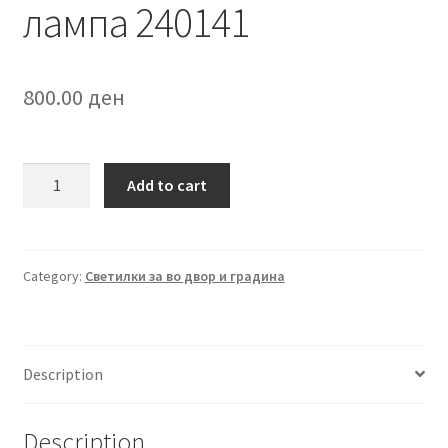
лампа 240141
800.00
ден
Надворешна
Add to cart
ѕидна
лампа
240141
quantity
Category:
Светилки за во двор и градина
Description
Description