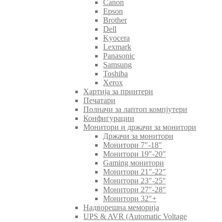
Canon
Epson
Brother
Dell
Kyocera
Lexmark
Panasonic
Samsung
Toshiba
Xerox
Хартија за принтери
Печатари
Полначи за лаптоп компјутери
Конфигурации
Монитори и држачи за монитори
Држачи за монитори
Монитори 7″-18″
Монитори 19″-20″
Gaming монитори
Монитори 21″-22″
Монитори 23″-25″
Монитори 27″-28″
Монитори 32″+
Надворешна меморија
UPS & AVR (Automatic Voltage