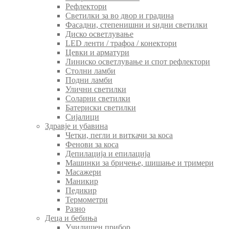
Рефлектори
Светилки за во двор и градина
Фасадни, степенишни и ѕидни светилки
Диско осветлување
LED ленти / трафоа / конектори
Цевки и арматури
Линиско осветлување и спот рефлектори
Столни ламби
Подни ламби
Улични светилки
Соларни светилки
Батериски светилки
Сијалици
Здравје и убавина
Четки, пегли и виткачи за коса
Фенови за коса
Депилација и епилација
Машинки за бричење, шишање и тримери
Масажери
Маникир
Педикир
Термометри
Разно
Деца и бебиња
Училишен прибор