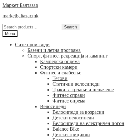
Skip
Skip
Маркет Балтазар
to
to
marketbaltazar.mk
navigation
content
Search
Search
for:
Menu
Сите производи
Базени и летна програма
Спорт, фитнес, рекреација и кампинг
Камперска опрема
Спортски камери
Фитнес и слабеење
Тегови
Статични велосипеди
Траки за трчање и пешачење
Фитнес справи
Фитнес опрема
Велосипеди
Велосипеди за возрасни
Детски велосипеди
Велосипеди на електричен погон
Balance Bike
Детски трицикли