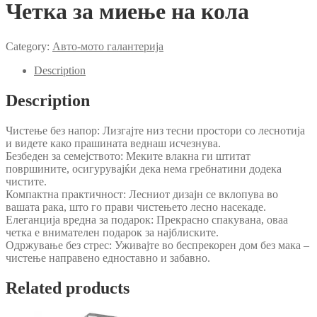
Четка за миење на кола
Category:
Авто-мото галантерија
Description
Description
Чистење без напор: Лизгајте низ тесни простори со леснотија
и видете како прашината веднаш исчезнува.
Безбеден за семејството: Меките влакна ги штитат
површините, осигурувајќи дека нема гребнатини додека
чистите.
Компактна практичност: Лесниот дизајн се вклопува во
вашата рака, што го прави чистењето лесно насекаде.
Елеганција вредна за подарок: Прекрасно спакувана, оваа
четка е внимателен подарок за најблиските.
Одржување без стрес: Уживајте во беспрекорен дом без мака –
чистење направено едноставно и забавно.
Related products