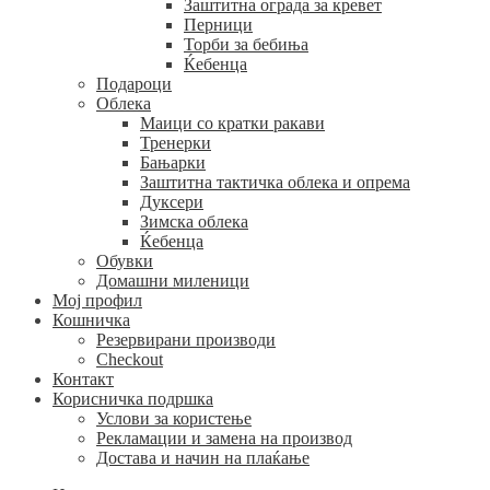
Заштитна ограда за кревет
Перници
Торби за бебиња
Ќебенца
Подароци
Облека
Маици со кратки ракави
Тренерки
Бањарки
Заштитна тактичка облека и опрема
Дуксери
Зимска облека
Ќебенца
Обувки
Домашни миленици
Мој профил
Кошничка
Резервирани производи
Checkout
Контакт
Корисничка подршка
Услови за користење
Рекламации и замена на производ
Достава и начин на плаќање