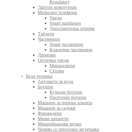
Regulator)
Лаптоп компјутери
Мобилни телефони
Уреди
Smart sunglasses
Дополнителна опрема
Таблети
Часовници
Smart часовници
Класични часовници
Дронови
Оптички уреди
Микроскопи
Сетови
Бела техника
Автомати за вода
Бојлери
Кујнски бојлери
Проточни бојлери
Машини за перење алишта
Машини за садови
Фрижидери
Мини шпорети
Микробранови печки
Чешми со проточно загревање