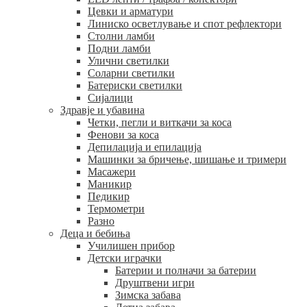
Цевки и арматури
Линиско осветлување и спот рефлектори
Столни ламби
Подни ламби
Улични светилки
Соларни светилки
Батериски светилки
Сијалици
Здравје и убавина
Четки, пегли и виткачи за коса
Фенови за коса
Депилација и епилација
Машинки за бричење, шишање и тримери
Масажери
Маникир
Педикир
Термометри
Разно
Деца и бебиња
Училишен прибор
Детски играчки
Батерии и полначи за батерии
Друштвени игри
Зимска забава