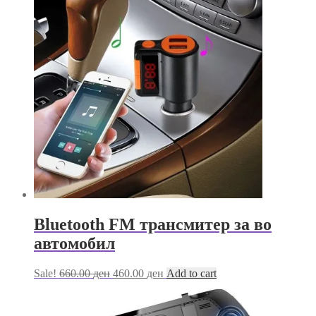
Bluetooth FM трансмитер за во
автомобил
Original
Current
Sale!
660.00
ден
460.00
ден
Add to cart
price
price
was:
is:
660.00 ден.
460.00 ден.