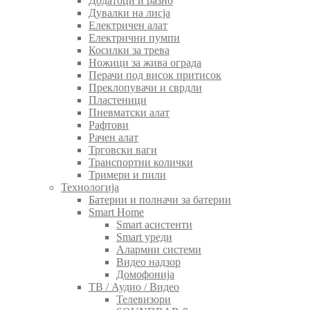
Додатоци и разно
Дувалки на лисја
Електричен алат
Електрични пумпи
Косилки за трева
Ножици за жива ограда
Перачи под висок притисок
Преклопувачи и сврдли
Пластеници
Пневматски алат
Рафтови
Рачен алат
Трговски ваги
Транспортни колички
Тримери и пили
Технологија
Батерии и полначи за батерии
Smart Home
Smart асистенти
Smart уреди
Алармни системи
Видео надзор
Домофонија
ТВ / Аудио / Видео
Телевизори