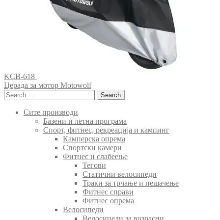
KCB-618
Церада за мотор Motowolf
Search
for:
Сите производи
Базени и летна програма
Спорт, фитнес, рекреација и кампинг
Камперска опрема
Спортски камери
Фитнес и слабеење
Тегови
Статични велосипеди
Траки за трчање и пешачење
Фитнес справи
Фитнес опрема
Велосипеди
Велосипеди за возрасни