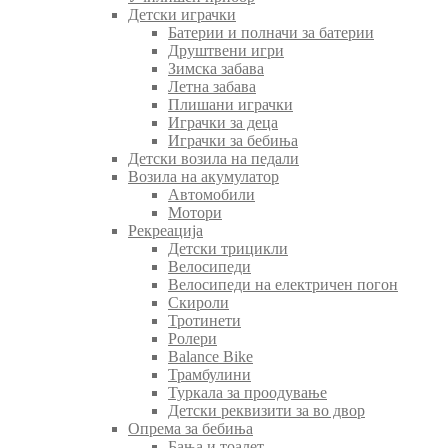
Детски играчки
Батерии и полначи за батерии
Друштвени игри
Зимска забава
Летна забава
Плишани играчки
Играчки за деца
Играчки за бебиња
Детски возила на педали
Возила на акумулатор
Автомобили
Мотори
Рекреација
Детски трицикли
Велосипеди
Велосипеди на електричен погон
Скироли
Тротинети
Ролери
Balance Bike
Трамбулини
Туркала за проодување
Детски реквизити за во двор
Опрема за бебиња
Бања и тоалет