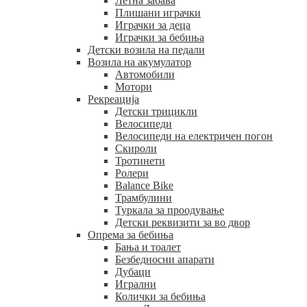
Летна забава
Плишани играчки
Играчки за деца
Играчки за бебиња
Детски возила на педали
Возила на акумулатор
Автомобили
Мотори
Рекреација
Детски трицикли
Велосипеди
Велосипеди на електричен погон
Скироли
Тротинети
Ролери
Balance Bike
Трамбулини
Туркала за проодување
Детски реквизити за во двор
Опрема за бебиња
Бања и тоалет
Безбедносни апарати
Дубаци
Игрални
Колички за бебиња