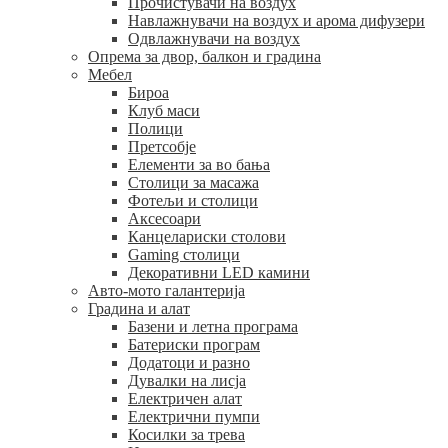
Прочистувачи на воздух
Навлажнувачи на воздух и арома дифузери
Одвлажнувачи на воздух
Опрема за двор, балкон и градина
Мебел
Бироа
Клуб маси
Полици
Претсобје
Елементи за во бања
Столици за масажа
Фотељи и столици
Аксесоари
Канцелариски столови
Gaming столици
Декоративни LED камини
Авто-мото галантерија
Градина и алат
Базени и летна програма
Батериски програм
Додатоци и разно
Дувалки на лисја
Електричен алат
Електрични пумпи
Косилки за трева