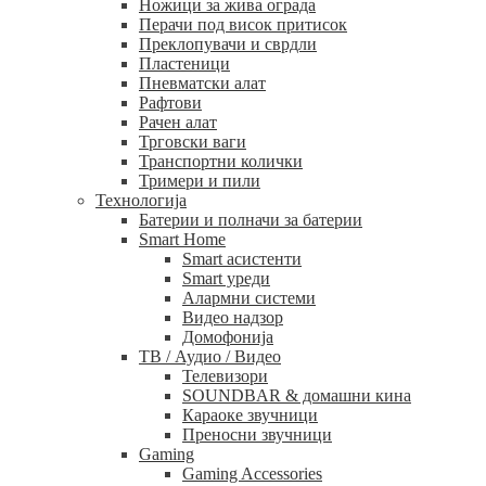
Ножици за жива ограда
Перачи под висок притисок
Преклопувачи и сврдли
Пластеници
Пневматски алат
Рафтови
Рачен алат
Трговски ваги
Транспортни колички
Тримери и пили
Технологија
Батерии и полначи за батерии
Smart Home
Smart асистенти
Smart уреди
Алармни системи
Видео надзор
Домофонија
ТВ / Аудио / Видео
Телевизори
SOUNDBAR & домашни кина
Караоке звучници
Преносни звучници
Gaming
Gaming Accessories