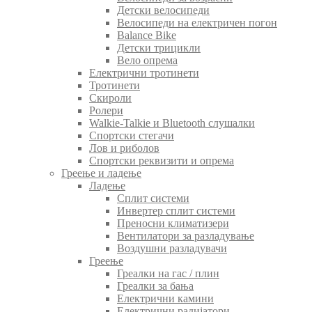
Детски велосипеди
Велосипеди на електричен погон
Balance Bike
Детски трицикли
Вело опрема
Електрични тротинети
Тротинети
Скироли
Ролери
Walkie-Talkie и Bluetooth слушалки
Спортски стегачи
Лов и риболов
Спортски реквизити и опрема
Греење и ладење
Ладење
Сплит системи
Инвертер сплит системи
Преносни климатизери
Вентилатори за разладување
Воздушни разладувачи
Греење
Греалки на гас / плин
Греалки за бања
Електрични камини
Електрични радијатори