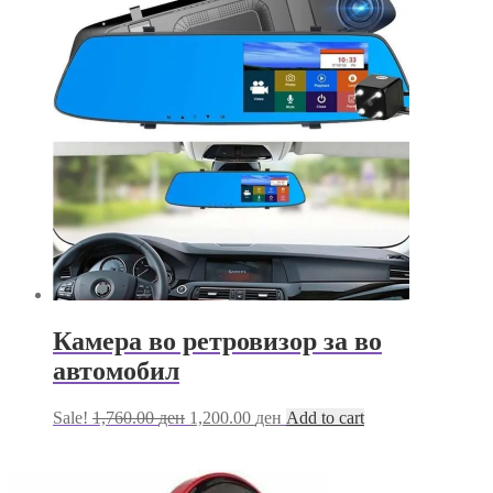
Камера во ретровизор за во
автомобил
Original
Current
Sale!
1,760.00
ден
1,200.00
ден
Add to cart
price
price
was:
is:
1,760.00 ден.
1,200.00 ден.