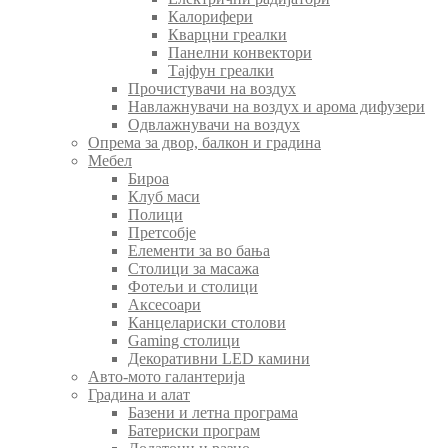
Калорифери
Кварцни греалки
Панелни конвектори
Тајфун греалки
Прочистувачи на воздух
Навлажнувачи на воздух и арома дифузери
Одвлажнувачи на воздух
Опрема за двор, балкон и градина
Мебел
Бироа
Клуб маси
Полици
Претсобје
Елементи за во бања
Столици за масажа
Фотељи и столици
Аксесоари
Канцелариски столови
Gaming столици
Декоративни LED камини
Авто-мото галантерија
Градина и алат
Базени и летна програма
Батериски програм