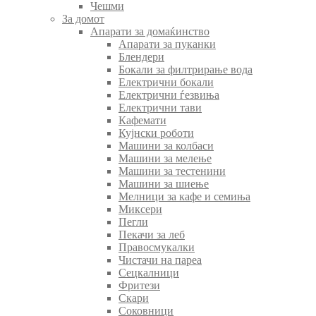
Чешми
За домот
Апарати за домаќинство
Апарати за пуканки
Блендери
Бокали за филтрирање вода
Електрични бокали
Електрични ѓезвиња
Електрични тави
Кафемати
Кујнски роботи
Машини за колбаси
Машини за мелење
Машини за тестенини
Машини за шиење
Мелници за кафе и семиња
Миксери
Пегли
Пекачи за леб
Правосмукалки
Чистачи на пареа
Сецкалници
Фритези
Скари
Соковници