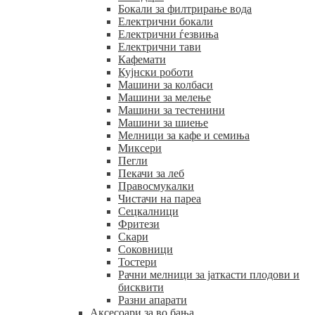
Бокали за филтрирање вода
Електрични бокали
Електрични ѓезвиња
Електрични тави
Кафемати
Кујнски роботи
Машини за колбаси
Машини за мелење
Машини за тестенини
Машини за шиење
Мелници за кафе и семиња
Миксери
Пегли
Пекачи за леб
Правосмукалки
Чистачи на пареа
Сецкалници
Фритези
Скари
Соковници
Тостери
Рачни мелници за јаткасти плодови и
бисквити
Разни апарати
Аксесоари за во бања