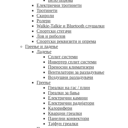
Вело опрема
Електрични тротинети
Тротинети
Скироли
Ролери
Walkie-Talkie и Bluetooth слушалки
Спортски стегачи
Лов и риболов
Спортски реквизити и опрема
Греење и ладење
Ладење
Сплит системи
Инвертер сплит системи
Преносни климатизери
Вентилатори за разладување
Воздушни разладувачи
Греење
Греалки на гас / плин
Греалки за бања
Електрични камини
Електрични радијатори
Калорифери
Кварцни греалки
Панелни конвектори
Тајфун греалки