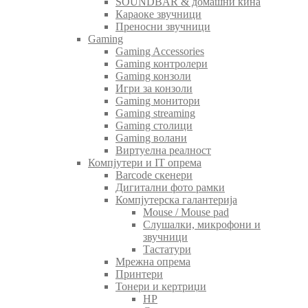
SOUNDBAR & домашни кина
Караоке звучници
Преносни звучници
Gaming
Gaming Accessories
Gaming контролери
Gaming конзоли
Игри за конзоли
Gaming монитори
Gaming streaming
Gaming столици
Gaming волани
Виртуелна реалност
Компјутери и IT опрема
Barcode скенери
Дигитални фото рамки
Компјутерска галантерија
Mouse / Mouse pad
Слушалки, микрофони и
звучници
Тастатури
Мрежна опрема
Принтери
Тонери и кертриџи
HP