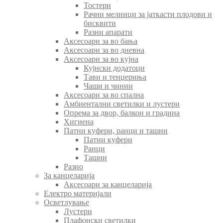
Тостери
Рачни мелници за јаткасти плодови и
бисквити
Разни апарати
Аксесоари за во бања
Аксесоари за во дневна
Аксесоари за во кујна
Кујнски додатоци
Тави и тенџериња
Чаши и чинии
Аксесоари за во спална
Амбиентални светилки и лустери
Опрема за двор, балкон и градина
Хигиена
Патни куфери, ранци и ташни
Патни куфери
Ранци
Ташни
Разно
За канцеларија
Аксесоари за канцеларија
Електро материјали
Осветлување
Лустери
Плафонски светилки