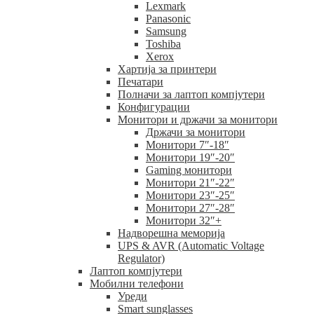
Lexmark
Panasonic
Samsung
Toshiba
Xerox
Хартија за принтери
Печатари
Полначи за лаптоп компјутери
Конфигурации
Монитори и држачи за монитори
Држачи за монитори
Монитори 7″-18″
Монитори 19″-20″
Gaming монитори
Монитори 21″-22″
Монитори 23″-25″
Монитори 27″-28″
Монитори 32″+
Надворешна меморија
UPS & AVR (Automatic Voltage
Regulator)
Лаптоп компјутери
Мобилни телефони
Уреди
Smart sunglasses