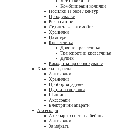
Летни колички
Комбинирани колички
Носилки за бебе / кенгур
Проодувалки
Релаксатори
Седишта за автомобил
Хранилки
Џампери
Креветчиња
Дрвени креветчиња
Транспортни креветчиња
Душек
Комоди за пресоблекување
Хранење и доење
Антиколик
Хранилки
Прибор за јадење
Цуцли и глодалки
Шишиња
Аксесоари
Електрични апарати
Аксесоари
Акесоари за нега на бебиња
Антиколик
За мајката