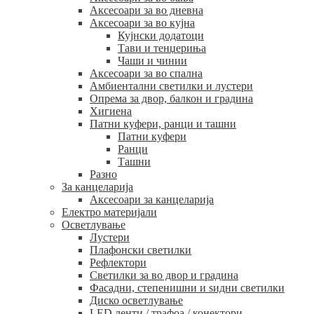
Аксесоари за во дневна
Аксесоари за во кујна
Кујнски додатоци
Тави и тенџериња
Чаши и чинии
Аксесоари за во спална
Амбиентални светилки и лустери
Опрема за двор, балкон и градина
Хигиена
Патни куфери, ранци и ташни
Патни куфери
Ранци
Ташни
Разно
За канцеларија
Аксесоари за канцеларија
Електро материјали
Осветлување
Лустери
Плафонски светилки
Рефлектори
Светилки за во двор и градина
Фасадни, степенишни и ѕидни светилки
Диско осветлување
LED ленти / трафоа / конектори