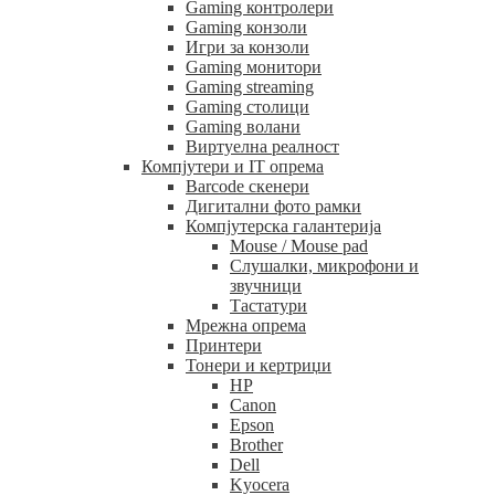
Gaming контролери
Gaming конзоли
Игри за конзоли
Gaming монитори
Gaming streaming
Gaming столици
Gaming волани
Виртуелна реалност
Компјутери и IT опрема
Barcode скенери
Дигитални фото рамки
Компјутерска галантерија
Mouse / Mouse pad
Слушалки, микрофони и
звучници
Тастатури
Мрежна опрема
Принтери
Тонери и кертриџи
HP
Canon
Epson
Brother
Dell
Kyocera