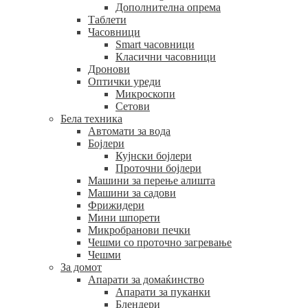
Дополнителна опрема
Таблети
Часовници
Smart часовници
Класични часовници
Дронови
Оптички уреди
Микроскопи
Сетови
Бела техника
Автомати за вода
Бојлери
Кујнски бојлери
Проточни бојлери
Машини за перење алишта
Машини за садови
Фрижидери
Мини шпорети
Микробранови печки
Чешми со проточно загревање
Чешми
За домот
Апарати за домаќинство
Апарати за пуканки
Блендери