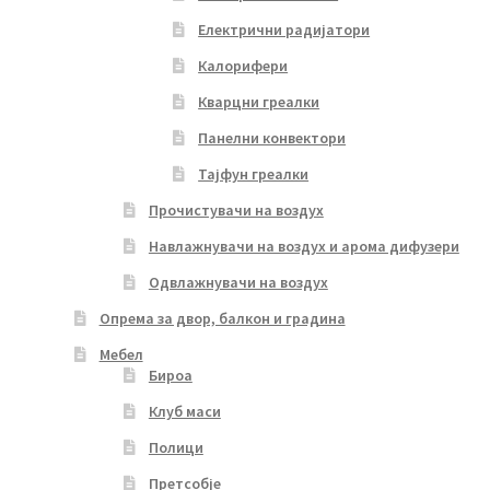
Електрични радијатори
Калорифери
Кварцни греалки
Панелни конвектори
Тајфун греалки
Прочистувачи на воздух
Навлажнувачи на воздух и арома дифузери
Одвлажнувачи на воздух
Опрема за двор, балкон и градина
Мебел
Бироа
Клуб маси
Полици
Претсобје