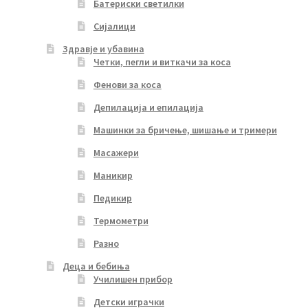
Батериски светилки
Сијалици
Здравје и убавина
Четки, пегли и виткачи за коса
Фенови за коса
Депилација и епилација
Машинки за бричење, шишање и тримери
Масажери
Маникир
Педикир
Термометри
Разно
Деца и бебиња
Училишен прибор
Детски играчки