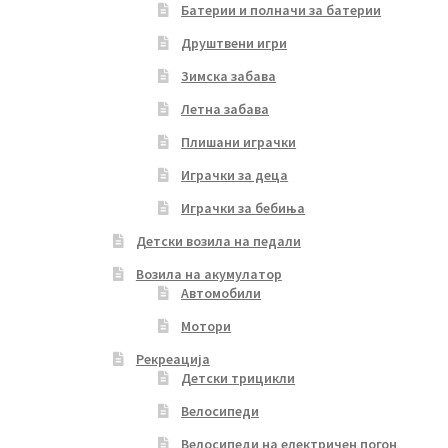
Батерии и полначи за батерии
Друштвени игри
Зимска забава
Летна забава
Плишани играчки
Играчки за деца
Играчки за бебиња
Детски возила на педали
Возила на акумулатор
Автомобили
Мотори
Рекреација
Детски трицикли
Велосипеди
Велосипеди на електричен погон