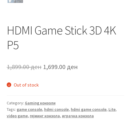
HDMI Game Stick 3D 4K
P5
Original
Current
1,899.00
ден
1,699.00
ден
price
price
Out of stock
was:
is:
1,899.00 ден.
1,699.00 ден.
Category:
Gaming конзоли
Tags:
game console
,
hdmi console
,
hdmi game console
,
Lite
,
video game
,
гејминг конзола
,
играчка конзола