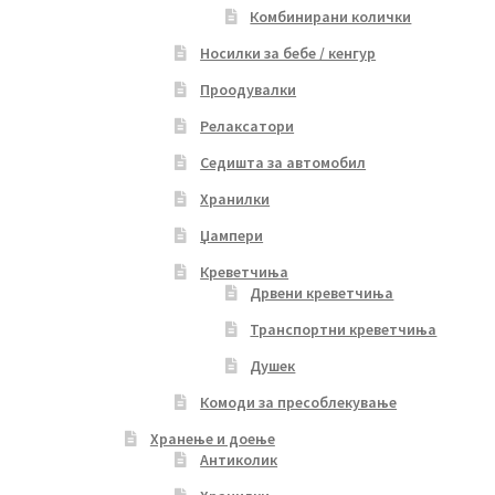
Комбинирани колички
Носилки за бебе / кенгур
Проодувалки
Релаксатори
Седишта за автомобил
Хранилки
Џампери
Креветчиња
Дрвени креветчиња
Транспортни креветчиња
Душек
Комоди за пресоблекување
Хранење и доење
Антиколик