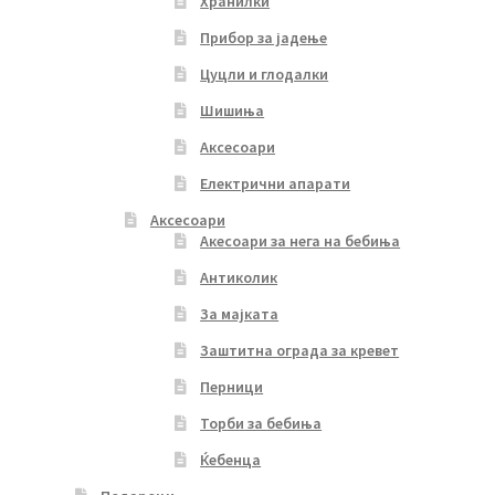
Хранилки
Прибор за јадење
Цуцли и глодалки
Шишиња
Аксесоари
Електрични апарати
Аксесоари
Акесоари за нега на бебиња
Антиколик
За мајката
Заштитна ограда за кревет
Перници
Торби за бебиња
Ќебенца