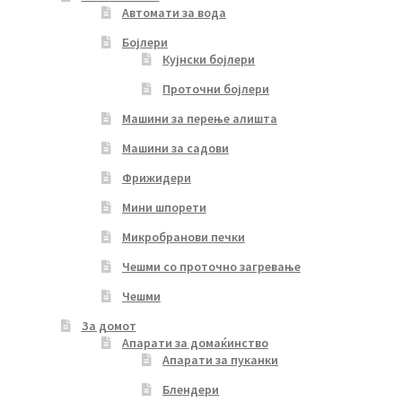
Автомати за вода
Бојлери
Кујнски бојлери
Проточни бојлери
Машини за перење алишта
Машини за садови
Фрижидери
Мини шпорети
Микробранови печки
Чешми со проточно загревање
Чешми
За домот
Апарати за домаќинство
Апарати за пуканки
Блендери