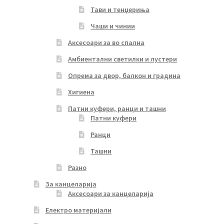
Тави и тенџериња
Чаши и чинии
Аксесоари за во спална
Амбиентални светилки и лустери
Опрема за двор, балкон и градина
Хигиена
Патни куфери, ранци и ташни
Патни куфери
Ранци
Ташни
Разно
За канцеларија
Аксесоари за канцеларија
Електро материјали