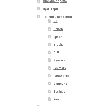
Мрежна опрема
Принтери
Тонери и кертриџи
HP
Canon
Epson
Brother
Dell
Kyocera
Lexmark
Panasonic
Samsung
Toshiba
Xerox