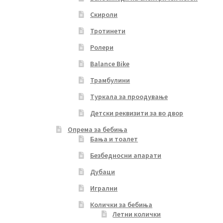
Скироли
Тротинети
Ролери
Balance Bike
Трамбулини
Туркала за проодување
Детски реквизити за во двор
Опрема за бебиња
Бања и тоалет
Безбедносни апарати
Дубаци
Игрални
Колички за бебиња
Летни колички