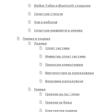
Walkie-Talkie и Bluetooth слушалки
Спортски стегачи
Лов и риболов
Спортски реквизити и опрема
Греење и ладење
Ладење
Сплит системи
Инвертер сплит системи
Преносни климатизери
Вентилатори за разладување
Воздушни разладувачи
Греење
Греалки на гас / плин
Греалки за бања
Електрични камини