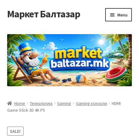
Маркет Балтазар
Skip
Skip
Menu
to
to
navigation
content
Home
Checkout
Homepage
Privacy Policy
Достава и начин на плаќање
Home
Технологија
Gaming
Gaming конзоли
HDMI
Game Stick 3D 4K P5
Контакт
Корисничка подршка
SALE!