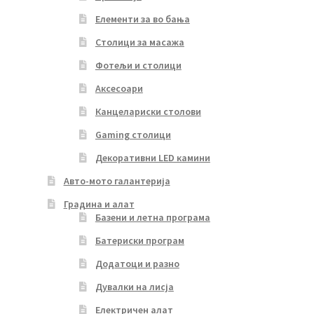
Елементи за во бања
Столици за масажа
Фотељи и столици
Аксесоари
Канцелариски столови
Gaming столици
Декоративни LED камини
Авто-мото галантерија
Градина и алат
Базени и летна програма
Батериски програм
Додатоци и разно
Дувалки на лисја
Електричен алат