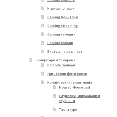
Игри за конзоли
Gaming монитори
Gaming streaming
Gaming столици
Gaming волани
Виртуелна реалност
Компјутери и IT опрема
Barcode скенери
Дигитални фото рамки
Компјутерска галантерија
Mouse / Mouse pad
Слушалки, микрофони и
звучници
Тастатури