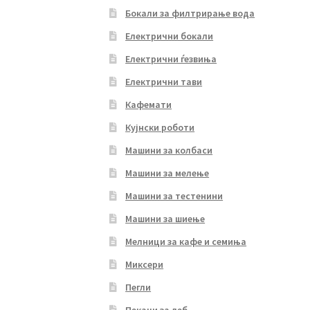
Бокали за филтрирање вода
Електрични бокали
Електрични ѓезвиња
Електрични тави
Кафемати
Кујнски роботи
Машини за колбаси
Машини за мелење
Машини за тестенини
Машини за шиење
Мелници за кафе и семиња
Миксери
Пегли
Пекачи за леб