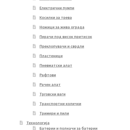
Електрични пумпи
Косилки за трева
Ножици за жива ограда
Перачи под висок притисок
Преклопувачи и сврдли
Пластеници
Пневматски алат
Рафтови
Рачен алат
Трговски ваги
Транспортни колички
Тримери и пили
Технологија
Батерии и полначи за батерии