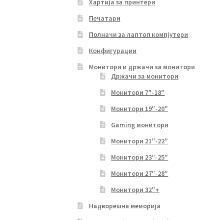
Хартија за принтери
Печатари
Полначи за лаптоп компјутери
Конфигурации
Монитори и држачи за монитори
Држачи за монитори
Монитори 7″-18″
Монитори 19″-20″
Gaming монитори
Монитори 21″-22″
Монитори 23″-25″
Монитори 27″-28″
Монитори 32″+
Надворешна меморија