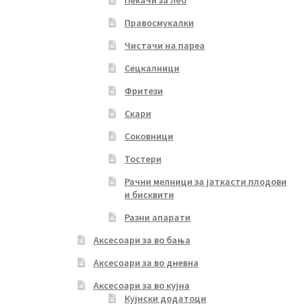
Правосмукалки
Чистачи на пареа
Сецкалници
Фритези
Скари
Соковници
Тостери
Рачни мелници за јаткасти плодови
и бисквити
Разни апарати
Аксесоари за во бања
Аксесоари за во дневна
Аксесоари за во кујна
Кујнски додатоци