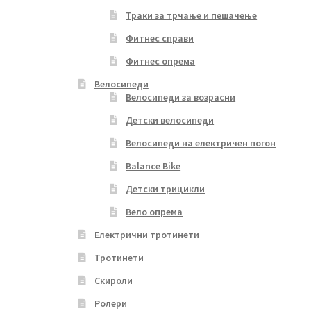
Траки за трчање и пешачење
Фитнес справи
Фитнес опрема
Велосипеди
Велосипеди за возрасни
Детски велосипеди
Велосипеди на електричен погон
Balance Bike
Детски трицикли
Вело опрема
Електрични тротинети
Тротинети
Скироли
Ролери