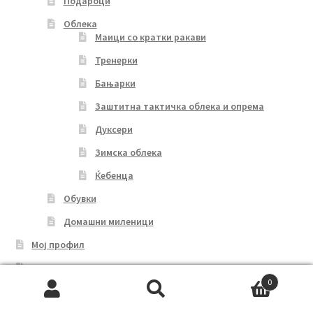
Подароци
Облека
Маици со кратки ракави
Тренерки
Бањарки
Заштитна тактичка облека и опрема
Дуксери
Зимска облека
Ќебенца
Обувки
Домашни миленици
Мој профил
Кошничка
Резервирани производи
0
Search
Search
Checkout