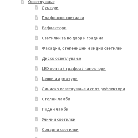
Осветлување
Лустери
Плафонски светилки
Рефлектори
Светилки за во двор и градина
Фасадни, степенишни и ѕидни светилки
Диско осветлување
LED ленти / трафоа / конектори
Цевки и арматури
Линиско осветлување и спот рефлектори
Столни ламби
Подни ламби
Улични светилки
Соларни светилки