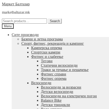
Skip
Skip
Маркет Балтазар
to
to
marketbaltazar.mk
navigation
content
Search
Search
for:
Menu
Сите производи
Базени и летна програма
Спорт, фитнес, рекреација и кампинг
Камперска опрема
Спортски камери
Фитнес и слабеење
Тегови
Статични велосипеди
Траки за трчање и пешачење
Фитнес справи
Фитнес опрема
Велосипеди
Велосипеди за возрасни
Детски велосипеди
Велосипеди на електричен погон
Balance Bike
Детски трицикли