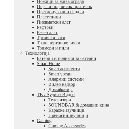
Ножици за жива ограда
Перачи под висок притисок
Преклопувачи и сврдли
Пластеници
Пневматски алат
Рафтови
Рачен алат
Трговски ваги
Транспортни колички
Тримери и пили
Технологија
Батерии и полначи за батерии
Smart Home
Smart асистенти
Smart уреди
Алармни системи
Видео надзор
Домофонија
ТВ / Аудио / Видео
Телевизори
SOUNDBAR & домашни кина
Караоке звучници
Преносни звучници
Gaming
Gaming Accessories