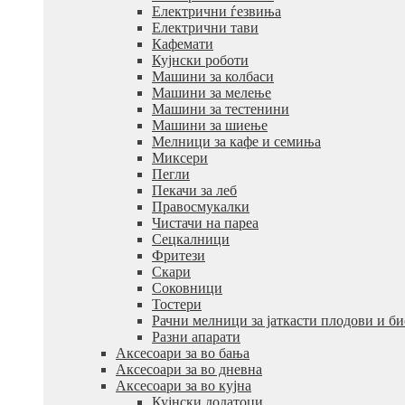
Електрични ѓезвиња
Електрични тави
Кафемати
Кујнски роботи
Машини за колбаси
Машини за мелење
Машини за тестенини
Машини за шиење
Мелници за кафе и семиња
Миксери
Пегли
Пекачи за леб
Правосмукалки
Чистачи на пареа
Сецкалници
Фритези
Скари
Соковници
Тостери
Рачни мелници за јаткасти плодови и б
Разни апарати
Аксесоари за во бања
Аксесоари за во дневна
Аксесоари за во кујна
Кујнски додатоци