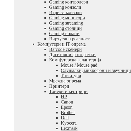
Gaming контролери
Gaming конзоли
Игри за конзоли
Gaming монитори
Gaming streaming
Gaming столици
Gaming волани
Виртуелна реалност
Компјутери и IT опрема
Barcode скенери
Дигитални фото рамки
Компјутерска галантерија
Mouse / Mouse pad
Слушалки, микрофони и звучници
Тастатури
Мрежна опрема
Принтери
Тонери и кертриџи
HP
Canon
Epson
Brother
Dell
Kyocera
Lexmark