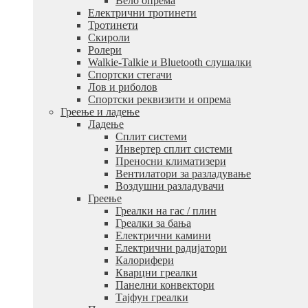
Вело опрема
Електрични тротинети
Тротинети
Скироли
Ролери
Walkie-Talkie и Bluetooth слушалки
Спортски стегачи
Лов и риболов
Спортски реквизити и опрема
Греење и ладење
Ладење
Сплит системи
Инвертер сплит системи
Преносни климатизери
Вентилатори за разладување
Воздушни разладувачи
Греење
Греалки на гас / плин
Греалки за бања
Електрични камини
Електрични радијатори
Калорифери
Кварцни греалки
Панелни конвектори
Тајфун греалки