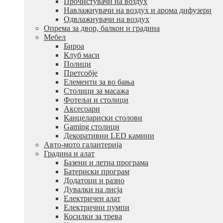
Прочистувачи на воздух
Навлажнувачи на воздух и арома дифузери
Одвлажнувачи на воздух
Опрема за двор, балкон и градина
Мебел
Бироа
Клуб маси
Полици
Претсобје
Елементи за во бања
Столици за масажа
Фотељи и столици
Аксесоари
Канцелариски столови
Gaming столици
Декоративни LED камини
Авто-мото галантерија
Градина и алат
Базени и летна програма
Батериски програм
Додатоци и разно
Дувалки на лисја
Електричен алат
Електрични пумпи
Косилки за трева