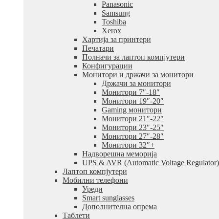
Panasonic
Samsung
Toshiba
Xerox
Хартија за принтери
Печатари
Полначи за лаптоп компјутери
Конфигурации
Монитори и држачи за монитори
Држачи за монитори
Монитори 7″-18″
Монитори 19″-20″
Gaming монитори
Монитори 21″-22″
Монитори 23″-25″
Монитори 27″-28″
Монитори 32″+
Надворешна меморија
UPS & AVR (Automatic Voltage Regulator)
Лаптоп компјутери
Мобилни телефони
Уреди
Smart sunglasses
Дополнителна опрема
Таблети