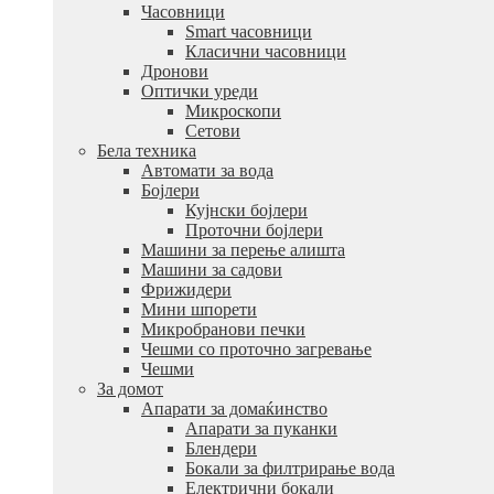
Часовници
Smart часовници
Класични часовници
Дронови
Оптички уреди
Микроскопи
Сетови
Бела техника
Автомати за вода
Бојлери
Кујнски бојлери
Проточни бојлери
Машини за перење алишта
Машини за садови
Фрижидери
Мини шпорети
Микробранови печки
Чешми со проточно загревање
Чешми
За домот
Апарати за домаќинство
Апарати за пуканки
Блендери
Бокали за филтрирање вода
Електрични бокали