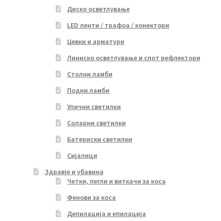
Диско осветлување
LED ленти / трафоа / конектори
Цевки и арматури
Линиско осветлување и спот рефлектори
Столни ламби
Подни ламби
Улични светилки
Соларни светилки
Батериски светилки
Сијалици
Здравје и убавина
Четки, пегли и виткачи за коса
Фенови за коса
Депилација и епилација