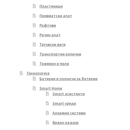
Пластеници
Пневматски алат
Рафтови
Рачен алат
Трговски ваги
Транспортни колички
Тримери и пили
Технологија
Батерии и полначи за батерии
Smart Home
Smart асистенти
Smart уреди
Алармни системи
Видео надзор