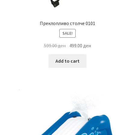
Преклопливо столче 0101
SALE!
Original
Current
599.00
ден
499.00
ден
price
price
was:
is:
Add to cart
599.00 ден.
499.00 ден.