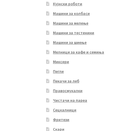
Кујнски роботи
Машини за колбаси
Машини за мелење
Машини за тестенини
Машини за шиење
Мелници за кафе и семиња
Миксери
Пегли
Пекачи за леб
Правосмукалки
Чистачи на пареа
Сецкалници
Фритези
Скари