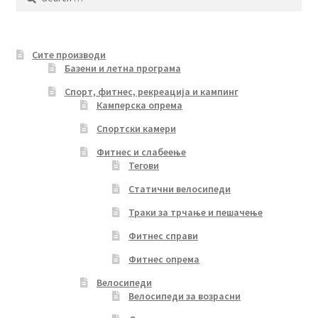
for:
Сите производи
Базени и летна програма
Спорт, фитнес, рекреација и кампинг
Камперска опрема
Спортски камери
Фитнес и слабеење
Тегови
Статични велосипеди
Траки за трчање и пешачење
Фитнес справи
Фитнес опрема
Велосипеди
Велосипеди за возрасни