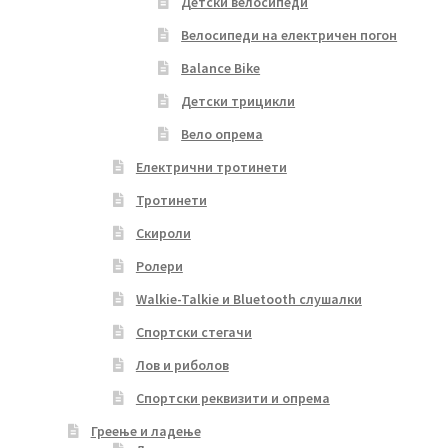
Детски велосипеди
Велосипеди на електричен погон
Balance Bike
Детски трицикли
Вело опрема
Електрични тротинети
Тротинети
Скироли
Ролери
Walkie-Talkie и Bluetooth слушалки
Спортски стегачи
Лов и риболов
Спортски реквизити и опрема
Греење и ладење