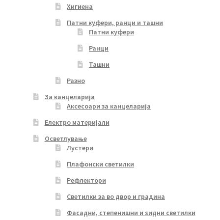
Хигиена
Патни куфери, ранци и ташни
Патни куфери
Ранци
Ташни
Разно
За канцеларија
Аксесоари за канцеларија
Електро материјали
Осветлување
Лустери
Плафонски светилки
Рефлектори
Светилки за во двор и градина
Фасадни, степенишни и ѕидни светилки