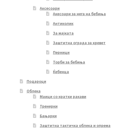
Аксесоари
Акесоари за нега на бебиња
Антиколик
За мајката
Заштитна ограда за кревет
Перници
Торби за бебиња
Ќебенца
Подароци
Облека
Маици со кратки ракави
Тренерки
Бањарки
Заштитна тактичка облека и опрема