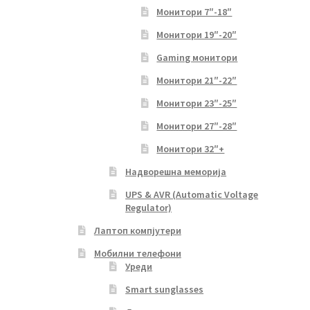
Монитори 7″-18″
Монитори 19″-20″
Gaming монитори
Монитори 21″-22″
Монитори 23″-25″
Монитори 27″-28″
Монитори 32″+
Надворешна меморија
UPS & AVR (Automatic Voltage
Regulator)
Лаптоп компјутери
Мобилни телефони
Уреди
Smart sunglasses