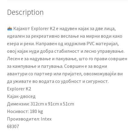
Description
Кајакот Explorer K2 е надувен кајак за две лица,
идеален за рекреативно веслање на мирни води како
езера и реки. Направен од издржлив PVC материјал,
овој кајак нуди добра стабилност и лесно управување.
Лесен е за надување и пакување, што го прави совршен
за кампување и патувања. Совршен е за водни
авантури со партнер или пријател, овозможувајќи ви
да уживате во водата со удобност и сигурност.
Explorer K2
Кајак-двосед
Димензии: 312cm x 91cm x 51cm
Носивост: 180 kg
Производител: Intex
68307