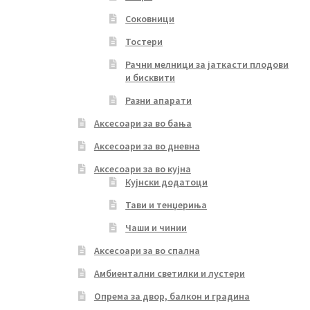
Соковници
Тостери
Рачни мелници за јаткасти плодови
и бисквити
Разни апарати
Аксесоари за во бања
Аксесоари за во дневна
Аксесоари за во кујна
Кујнски додатоци
Тави и тенџериња
Чаши и чинии
Аксесоари за во спална
Амбиентални светилки и лустери
Опрема за двор, балкон и градина