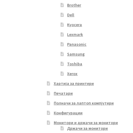
Brother
Dell
Kyocera
Lexmark
Panasonic
Samsung
Toshiba
Xerox
Хартија за принтери
Печатари
Полначи за лаптоп компјутери
Конфигурации
Монитори и држачи за монитори
Држачи за монитори