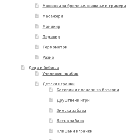
Машинки за бричење, шишање и тримери
Масажери
Маникир
Педикир
Термометри
Разно
Деца и бебиња
Училишен прибор
Детски играчки
Батерии и полначи за батерии
Друштвени игри
Зимска забава
Летна забава
Плишани играчки