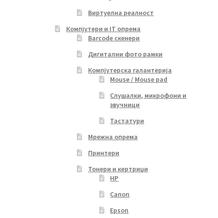
Виртуелна реалност
Компјутери и IT опрема
Barcode скенери
Дигитални фото рамки
Компјутерска галантерија
Mouse / Mouse pad
Слушалки, микрофони и
звучници
Тастатури
Мрежна опрема
Принтери
Тонери и кертриџи
HP
Canon
Epson