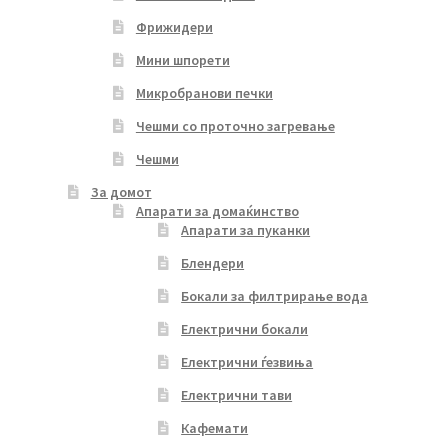
Фрижидери
Мини шпорети
Микробранови печки
Чешми со проточно загревање
Чешми
За домот
Апарати за домаќинство
Апарати за пуканки
Блендери
Бокали за филтрирање вода
Електрични бокали
Електрични ѓезвиња
Електрични тави
Кафемати