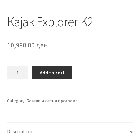
Кајак Explorer K2
10,990.00
ден
Кајак
Add to cart
Explorer
K2
quantity
Category:
Базени и летна програма
Description