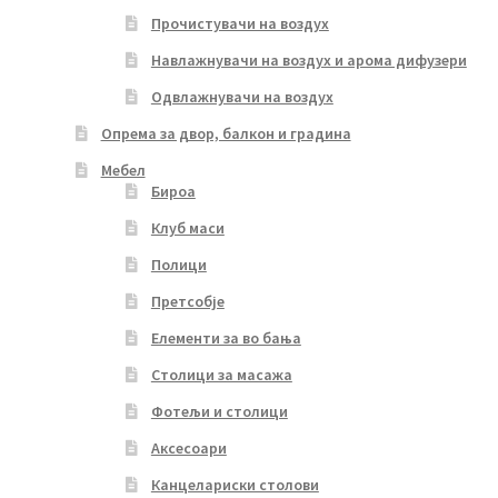
Прочистувачи на воздух
Навлажнувачи на воздух и арома дифузери
Одвлажнувачи на воздух
Опрема за двор, балкон и градина
Мебел
Бироа
Клуб маси
Полици
Претсобје
Елементи за во бања
Столици за масажа
Фотељи и столици
Аксесоари
Канцелариски столови