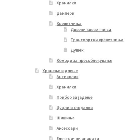
Хранилки
Џампери
Креветчиња
Дрвени креветчиња
Транспортни креветчиња
Душек
Комоди за пресоблекување
Хранење и доење
Антиколик
Хранилки
Прибор за јадење
Цуцли и глодалки
Шишиња
Аксесоари
Електрични апарати