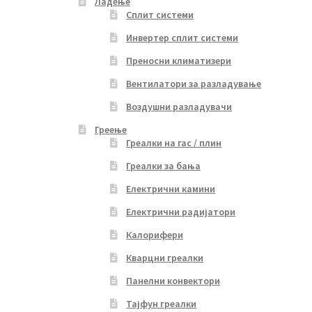
Ладење
Сплит системи
Инвертер сплит системи
Преносни климатизери
Вентилатори за разладување
Воздушни разладувачи
Греење
Греалки на гас / плин
Греалки за бања
Електрични камини
Електрични радијатори
Калорифери
Кварцни греалки
Панелни конвектори
Тајфун греалки