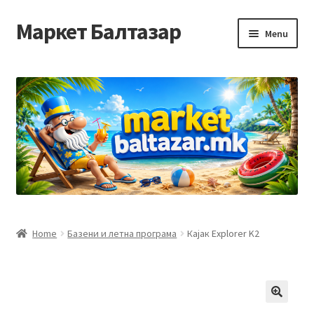
Маркет Балтазар
Skip
Skip
Menu
to
to
navigation
content
Home
Checkout
Homepage
Privacy Policy
Достава и начин на плаќање
Home
Базени и летна програма
Кајак Explorer K2
Контакт
Корисничка подршка