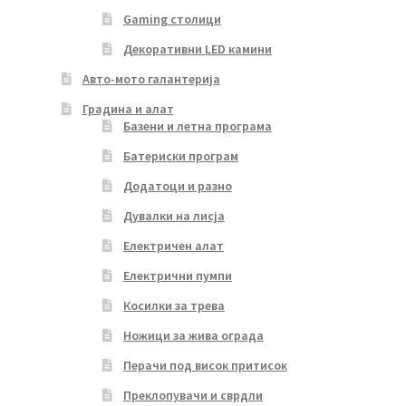
Gaming столици
Декоративни LED камини
Авто-мото галантерија
Градина и алат
Базени и летна програма
Батериски програм
Додатоци и разно
Дувалки на лисја
Електричен алат
Електрични пумпи
Косилки за трева
Ножици за жива ограда
Перачи под висок притисок
Преклопувачи и сврдли