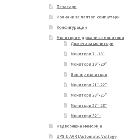
Печатари
Полначи за лаптоп компјутери
Конфигурации
Монитори и држачи за монитори
Држачи за монитори
Монитори 7″-18″
Монитори 19″-20″
Gaming монитори
Монитори 21″-22″
Монитори 23″-25″
Монитори 27″-28″
Монитори 32″+
Надворешна меморија
UPS & AVR (Automatic Voltage