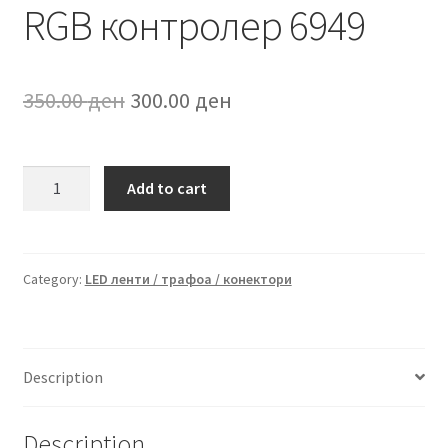
RGB контролер 6949
Original
Current
350.00
ден
300.00
ден
price
price
was:
is:
RGB
Add to cart
контролер
350.00 ден.
300.00 ден.
6949
quantity
Category:
LED ленти / трафоа / конектори
Description
Description