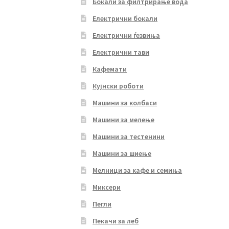
Бокали за филтрирање вода
Електрични бокали
Електрични ѓезвиња
Електрични тави
Кафемати
Кујнски роботи
Машини за колбаси
Машини за мелење
Машини за тестенини
Машини за шиење
Мелници за кафе и семиња
Миксери
Пегли
Пекачи за леб