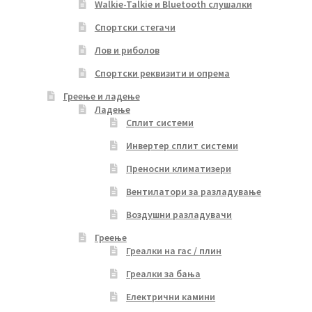
Walkie-Talkie и Bluetooth слушалки
Спортски стегачи
Лов и риболов
Спортски реквизити и опрема
Греење и ладење
Ладење
Сплит системи
Инвертер сплит системи
Преносни климатизери
Вентилатори за разладување
Воздушни разладувачи
Греење
Греалки на гас / плин
Греалки за бања
Електрични камини