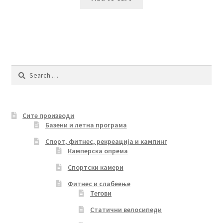
Search
for:
Сите производи
Базени и летна програма
Спорт, фитнес, рекреација и кампинг
Камперска опрема
Спортски камери
Фитнес и слабеење
Тегови
Статични велосипеди