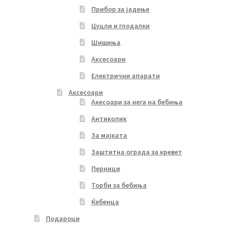
Прибор за јадење
Цуцли и глодалки
Шишиња
Аксесоари
Електрични апарати
Аксесоари
Акесоари за нега на бебиња
Антиколик
За мајката
Заштитна ограда за кревет
Перници
Торби за бебиња
Ќебенца
Подароци