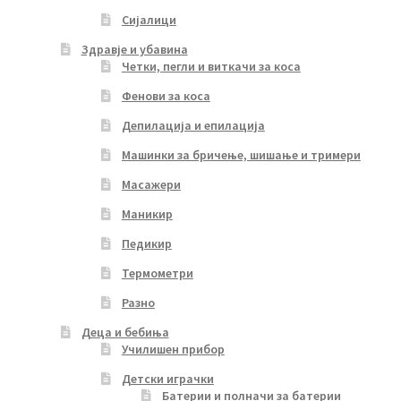
Сијалици
Здравје и убавина
Четки, пегли и виткачи за коса
Фенови за коса
Депилација и епилација
Машинки за бричење, шишање и тримери
Масажери
Маникир
Педикир
Термометри
Разно
Деца и бебиња
Училишен прибор
Детски играчки
Батерии и полначи за батерии