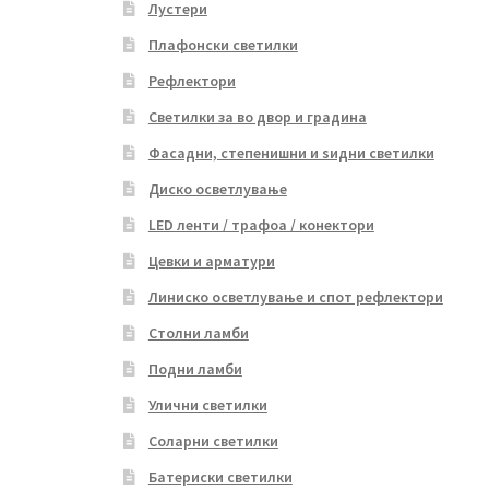
Лустери
Плафонски светилки
Рефлектори
Светилки за во двор и градина
Фасадни, степенишни и ѕидни светилки
Диско осветлување
LED ленти / трафоа / конектори
Цевки и арматури
Линиско осветлување и спот рефлектори
Столни ламби
Подни ламби
Улични светилки
Соларни светилки
Батериски светилки