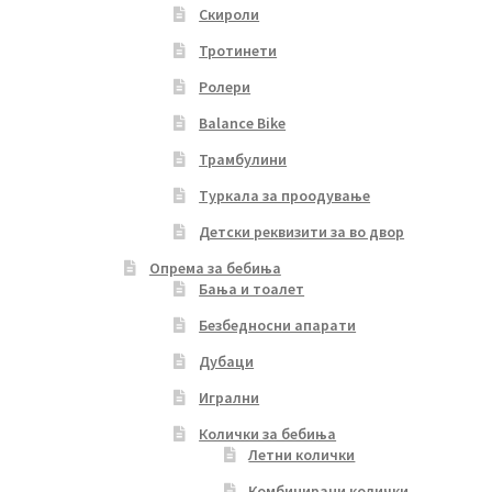
Скироли
Тротинети
Ролери
Balance Bike
Трамбулини
Туркала за проодување
Детски реквизити за во двор
Опрема за бебиња
Бања и тоалет
Безбедносни апарати
Дубаци
Игрални
Колички за бебиња
Летни колички
Комбинирани колички