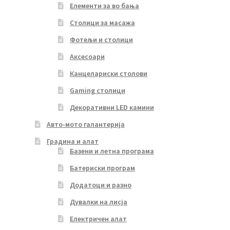
Елементи за во бања
Столици за масажа
Фотељи и столици
Аксесоари
Канцелариски столови
Gaming столици
Декоративни LED камини
Авто-мото галантерија
Градина и алат
Базени и летна програма
Батериски програм
Додатоци и разно
Дувалки на лисја
Електричен алат