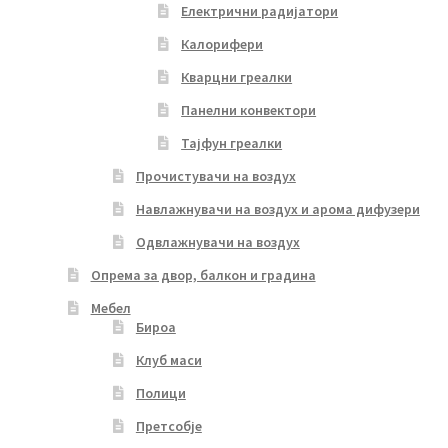
Електрични радијатори
Калорифери
Кварцни греалки
Панелни конвектори
Тајфун греалки
Прочистувачи на воздух
Навлажнувачи на воздух и арома дифузери
Одвлажнувачи на воздух
Опрема за двор, балкон и градина
Мебел
Бироа
Клуб маси
Полици
Претсобје