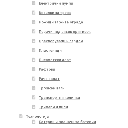
Електрични пумпи
Косилки за трева
Ножици за жива ограда
Перачи под висок притисок
Преклопувачи и сврдли
Пластеници
Пневматски алат
Рафтови
Рачен алат
Трговски ваги
Транспортни колички
Тримери и пили
Технологија
Батерии и полначи за батерии