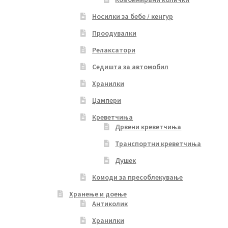
Носилки за бебе / кенгур
Проодувалки
Релаксатори
Седишта за автомобил
Хранилки
Џампери
Креветчиња
Дрвени креветчиња
Транспортни креветчиња
Душек
Комоди за пресоблекување
Хранење и доење
Антиколик
Хранилки