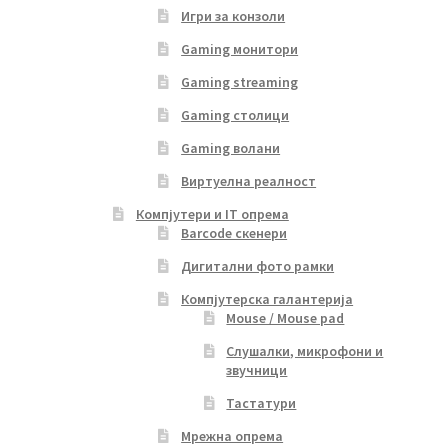
Игри за конзоли
Gaming монитори
Gaming streaming
Gaming столици
Gaming волани
Виртуелна реалност
Компјутери и IT опрема
Barcode скенери
Дигитални фото рамки
Компјутерска галантерија
Mouse / Mouse pad
Слушалки, микрофони и
звучници
Тастатури
Мрежна опрема