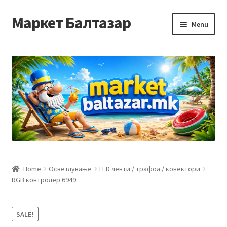
Маркет Балтазар
Skip
Skip
Menu
to
to
navigation
content
Home
Checkout
Homepage
Privacy Policy
Достава и начин на плаќање
Home
Осветлување
LED ленти / трафоа / конектори
RGB контролер 6949
Контакт
Корисничка подршка
SALE!