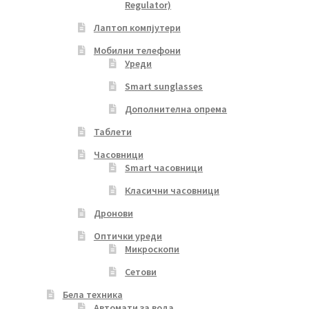
Regulator)
Лаптоп компјутери
Мобилни телефони
Уреди
Smart sunglasses
Дополнителна опрема
Таблети
Часовници
Smart часовници
Класични часовници
Дронови
Оптички уреди
Микроскопи
Сетови
Бела техника
Автомати за вода