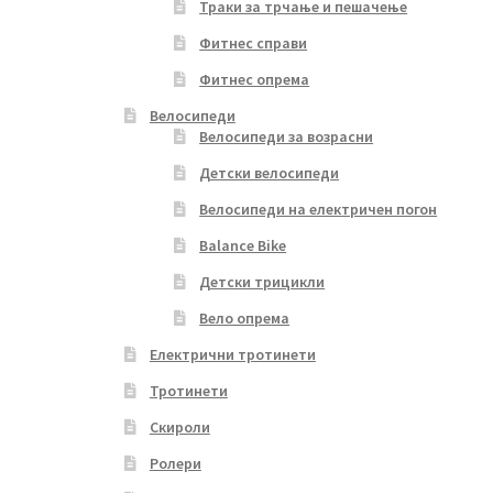
Траки за трчање и пешачење
Фитнес справи
Фитнес опрема
Велосипеди
Велосипеди за возрасни
Детски велосипеди
Велосипеди на електричен погон
Balance Bike
Детски трицикли
Вело опрема
Електрични тротинети
Тротинети
Скироли
Ролери