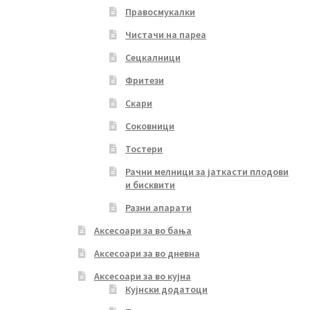
Правосмукалки
Чистачи на пареа
Сецкалници
Фритези
Скари
Соковници
Тостери
Рачни мелници за јаткасти плодови
и бисквити
Разни апарати
Аксесоари за во бања
Аксесоари за во дневна
Аксесоари за во кујна
Кујнски додатоци