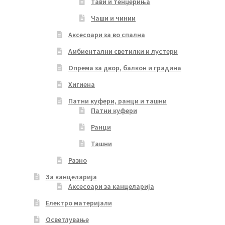
Тави и тенџериња
Чаши и чинии
Аксесоари за во спална
Амбиентални светилки и лустери
Опрема за двор, балкон и градина
Хигиена
Патни куфери, ранци и ташни
Патни куфери
Ранци
Ташни
Разно
За канцеларија
Аксесоари за канцеларија
Електро материјали
Осветлување