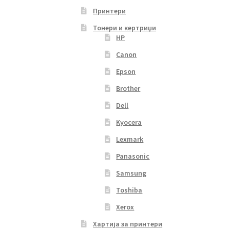
Принтери
Тонери и кертриџи
HP
Canon
Epson
Brother
Dell
Kyocera
Lexmark
Panasonic
Samsung
Toshiba
Xerox
Хартија за принтери