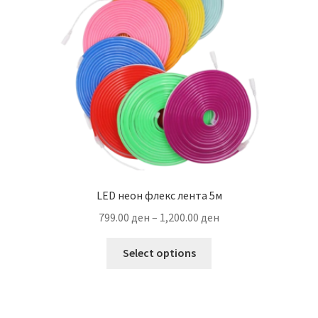
LED неон флекс лента 5м
Price
799.00
ден
–
1,200.00
ден
range:
This
799.00 ден
Select options
product
through
has
1,200.00 ден
multiple
variants.