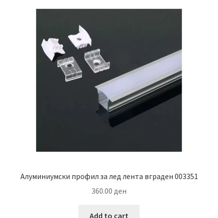
The
options
may
be
chosen
on
the
product
page
Алуминиумски профил за лед лента вграден 003351
360.00
ден
Add to cart