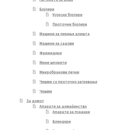
Бојлери
Кујнски бојлери
Проточни бојлери
Машини за перење алишта
Машини за садови
Фрижидери
Мини шпорети
Микробранови печки
Чешми со проточно загревање
Чешми
За домот
Апарати за домаќинство
Апарати за пуканки
Блендери