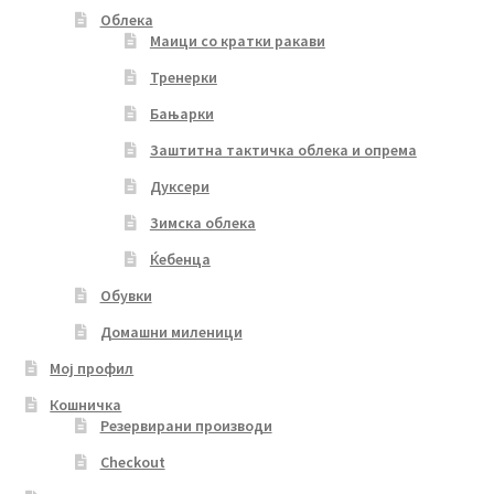
Облека
Маици со кратки ракави
Тренерки
Бањарки
Заштитна тактичка облека и опрема
Дуксери
Зимска облека
Ќебенца
Обувки
Домашни миленици
Мој профил
Кошничка
Резервирани производи
Checkout