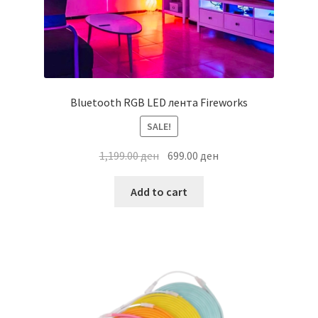
Bluetooth RGB LED лента Fireworks
SALE!
Original
Current
1,199.00
ден
699.00
ден
price
price
was:
is:
Add to cart
1,199.00 ден.
699.00 ден.