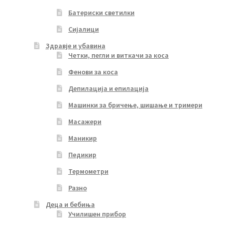
Батериски светилки
Сијалици
Здравје и убавина
Четки, пегли и виткачи за коса
Фенови за коса
Депилација и епилација
Машинки за бричење, шишање и тримери
Масажери
Маникир
Педикир
Термометри
Разно
Деца и бебиња
Училишен прибор