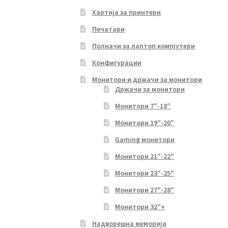
Хартија за принтери
Печатари
Полначи за лаптоп компјутери
Конфигурации
Монитори и држачи за монитори
Држачи за монитори
Монитори 7″-18″
Монитори 19″-20″
Gaming монитори
Монитори 21″-22″
Монитори 23″-25″
Монитори 27″-28″
Монитори 32″+
Надворешна меморија