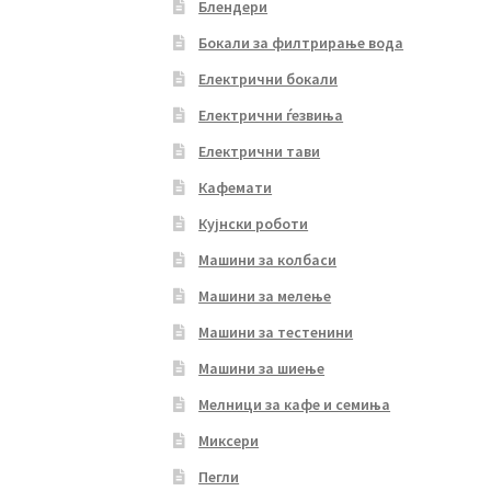
Блендери
Бокали за филтрирање вода
Електрични бокали
Електрични ѓезвиња
Електрични тави
Кафемати
Кујнски роботи
Машини за колбаси
Машини за мелење
Машини за тестенини
Машини за шиење
Мелници за кафе и семиња
Миксери
Пегли