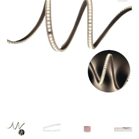
🔍
Кошничка
Мој профил
Рекламации и замена на производ
Сите производи
Услови за користење