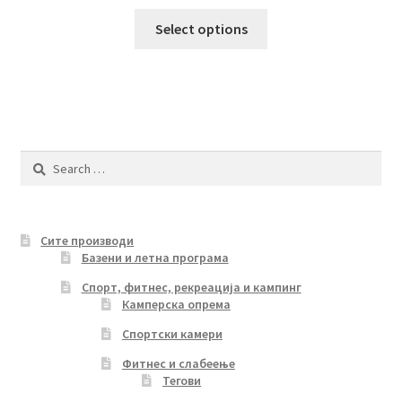
This
Select options
product
has
multiple
variants.
The
options
Search
may
for:
be
chosen
Сите производи
on
Базени и летна програма
the
product
Спорт, фитнес, рекреација и кампинг
Камперска опрема
page
Спортски камери
Фитнес и слабеење
Тегови