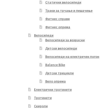
Статични велосипеди
Траки за трчање и пешачење
Фитнес справи
Фитнес опрема
Велосипеди
Велосипеди за возрасни
Детски велосипеди
Велосипеди на електричен погон
Balance Bike
Детски трицикли
Вело опрема
Електрични тротинети
Тротинети
Скироли