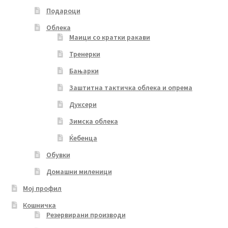
Подароци
Облека
Маици со кратки ракави
Тренерки
Бањарки
Заштитна тактичка облека и опрема
Дуксери
Зимска облека
Ќебенца
Обувки
Домашни миленици
Мој профил
Кошничка
Резервирани производи