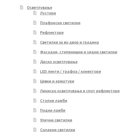
Осветлување
Лустери
Плафонски светилки
Рефлектори
Светилки за во двор и градина
Фасадни, степенишни и ѕидни светилки
Диско осветлување
LED ленти / трафоа / конектори
Цевки и арматури
Линиско осветлување и спот рефлектори
Столни ламби
Подни ламби
Улични светилки
Соларни светилки