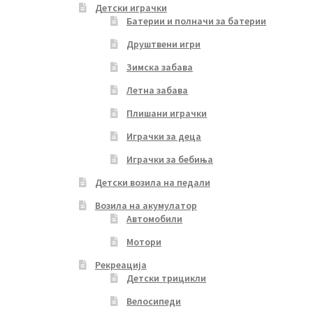
Детски играчки
Батерии и полначи за батерии
Друштвени игри
Зимска забава
Летна забава
Плишани играчки
Играчки за деца
Играчки за бебиња
Детски возила на педали
Возила на акумулатор
Автомобили
Мотори
Рекреација
Детски трицикли
Велосипеди