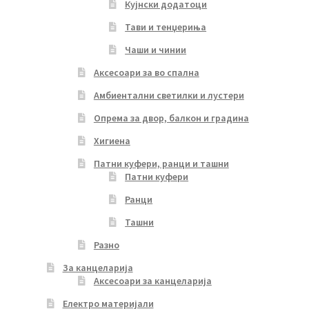
Кујнски додатоци
Тави и тенџериња
Чаши и чинии
Аксесоари за во спална
Амбиентални светилки и лустери
Опрема за двор, балкон и градина
Хигиена
Патни куфери, ранци и ташни
Патни куфери
Ранци
Ташни
Разно
За канцеларија
Аксесоари за канцеларија
Електро материјали