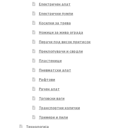
Електричен алат
Електрични пумпи
Косилки за трева
Ножици за жива ограда
Перачи под висок притисок
Преклопувачи и сврдли
Пластеници
Пневматски алат
Рафтови
Рачен алат
Трговски ваги
Транспортни колички
Тримери и пили
Технологија