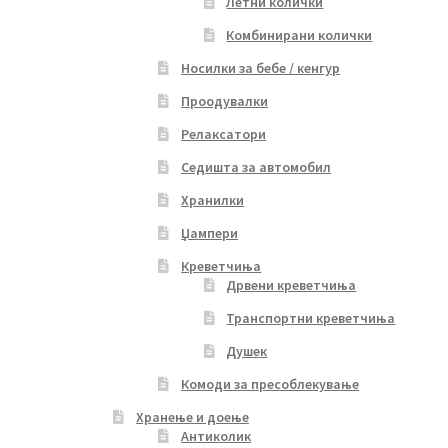
Летни колички
Комбинирани колички
Носилки за бебе / кенгур
Проодувалки
Релаксатори
Седишта за автомобил
Хранилки
Џампери
Креветчиња
Дрвени креветчиња
Транспортни креветчиња
Душек
Комоди за пресоблекување
Хранење и доење
Антиколик