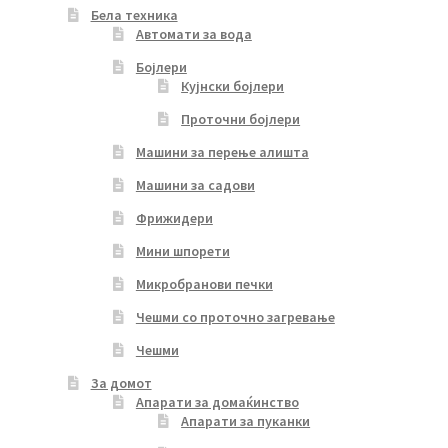
Бела техника
Автомати за вода
Бојлери
Кујнски бојлери
Проточни бојлери
Машини за перење алишта
Машини за садови
Фрижидери
Мини шпорети
Микробранови печки
Чешми со проточно загревање
Чешми
За домот
Апарати за домаќинство
Апарати за пуканки