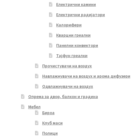
Електрични камини
Електрични радијатори
Калорифери
Кварцни греалки
Панелни конвектори
Тајфун греалки
Прочистувачи на воздух
Навлажнувачи на воздух и арома дифузери
Одвлажнувачи на воздух
Опрема за двор, балкон и градина
Мебел
Бироа
Клуб маси
Полици