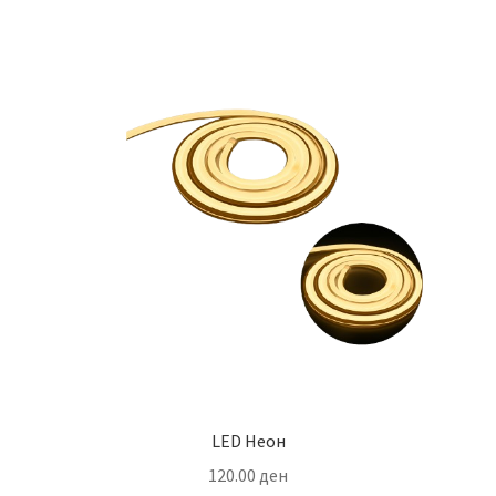
multiple
variants.
The
options
may
be
chosen
on
the
product
page
LED Неон
120.00
ден