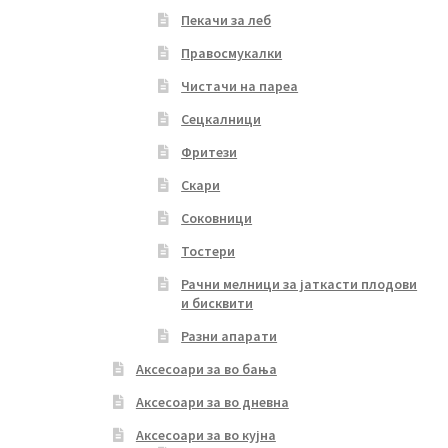
Пекачи за леб
Правосмукалки
Чистачи на пареа
Сецкалници
Фритези
Скари
Соковници
Тостери
Рачни мелници за јаткасти плодови
и бисквити
Разни апарати
Аксесоари за во бања
Аксесоари за во дневна
Аксесоари за во кујна