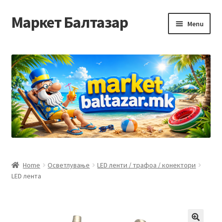
Маркет Балтазар
Skip
Skip
Menu
to
to
navigation
content
Home
Checkout
Homepage
Privacy Policy
Достава и начин на плаќање
Home
Осветлување
LED ленти / трафоа / конектори
LED лента
Контакт
Корисничка подршка