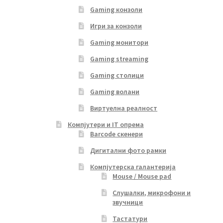
Gaming конзоли
Игри за конзоли
Gaming монитори
Gaming streaming
Gaming столици
Gaming волани
Виртуелна реалност
Компјутери и IT опрема
Barcode скенери
Дигитални фото рамки
Компјутерска галантерија
Mouse / Mouse pad
Слушалки, микрофони и
звучници
Тастатури