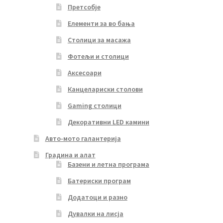
Претсобје
Елементи за во бања
Столици за масажа
Фотељи и столици
Аксесоари
Канцелариски столови
Gaming столици
Декоративни LED камини
Авто-мото галантерија
Градина и алат
Базени и летна програма
Батериски програм
Додатоци и разно
Дувалки на лисја