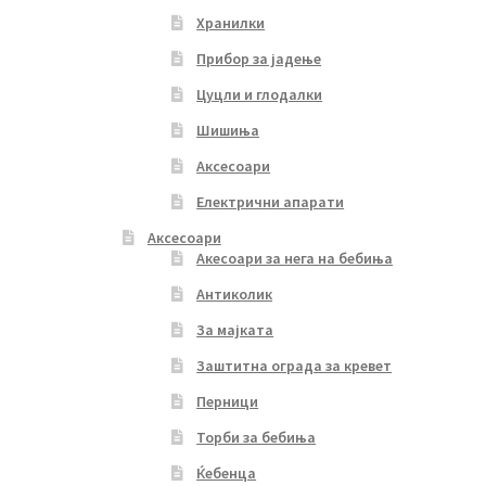
Хранилки
Прибор за јадење
Цуцли и глодалки
Шишиња
Аксесоари
Електрични апарати
Аксесоари
Акесоари за нега на бебиња
Антиколик
За мајката
Заштитна ограда за кревет
Перници
Торби за бебиња
Ќебенца