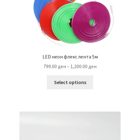
LED неон флекс лента 5м
Price
799.00
ден
–
1,200.00
ден
range:
This
799.00 ден
Select options
product
through
has
1,200.00 ден
multiple
variants.
The
options
may