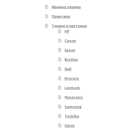
Мрежна опрема
Принтери
Тонери и кертриџи
HP
Canon
Epson
Brother
Dell
Kyocera
Lexmark
Panasonic
Samsung
Toshiba
Xerox