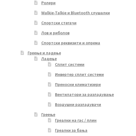
Ролери
Walkie-Talkie и Bluetooth слушалки
Спортски стегачи
Лов и риболов
Спортски реквизити и опрема
Греење и ладење
Ладење
Сплит системи
Инвертер сплит системи
Преносни климатизери
Вентилатори за разладување
Воздушни разладувачи
Греење
Греалки на гас / плин
Греалки за бања