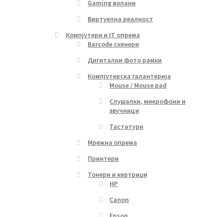
Gaming волани
Виртуелна реалност
Компјутери и IT опрема
Barcode скенери
Дигитални фото рамки
Компјутерска галантерија
Mouse / Mouse pad
Слушалки, микрофони и
звучници
Тастатури
Мрежна опрема
Принтери
Тонери и кертриџи
HP
Canon
Epson