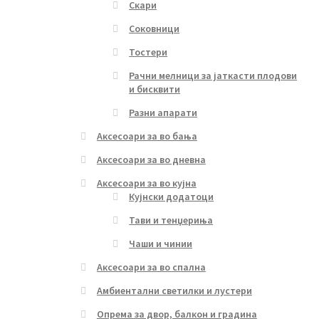
Скари
Соковници
Тостери
Рачни мелници за јаткасти плодови
и бисквити
Разни апарати
Аксесоари за во бања
Аксесоари за во дневна
Аксесоари за во кујна
Кујнски додатоци
Тави и тенџериња
Чаши и чинии
Аксесоари за во спална
Амбиентални светилки и лустери
Опрема за двор, балкон и градина