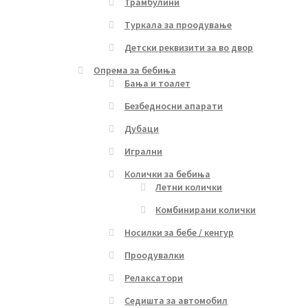
Трамбулини
Туркала за проодување
Детски реквизити за во двор
Опрема за бебиња
Бања и тоалет
Безбедносни апарати
Дубаци
Игрални
Колички за бебиња
Летни колички
Комбинирани колички
Носилки за бебе / кенгур
Проодувалки
Релаксатори
Седишта за автомобил