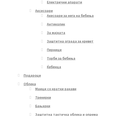
Електрични апарати
Аксесоари
Акесоари за нега на бебиња
Антиколик
За мајката
Заштитна ограда за кревет
Перници
Торби за бебиња
Ќебенца
Подароци
Облека
Маици со кратки ракави
Тренерки
Бањарки
Заштитна тактичка облека и опрема