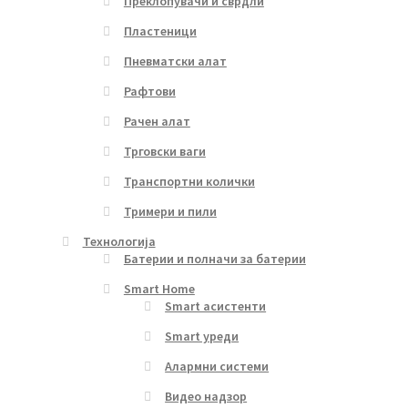
Преклопувачи и сврдли
Пластеници
Пневматски алат
Рафтови
Рачен алат
Трговски ваги
Транспортни колички
Тримери и пили
Технологија
Батерии и полначи за батерии
Smart Home
Smart асистенти
Smart уреди
Алармни системи
Видео надзор