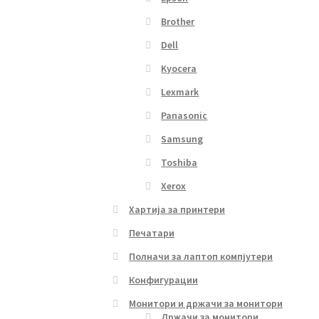
Brother
Dell
Kyocera
Lexmark
Panasonic
Samsung
Toshiba
Xerox
Хартија за принтери
Печатари
Полначи за лаптоп компјутери
Конфигурации
Монитори и држачи за монитори
Држачи за монитори