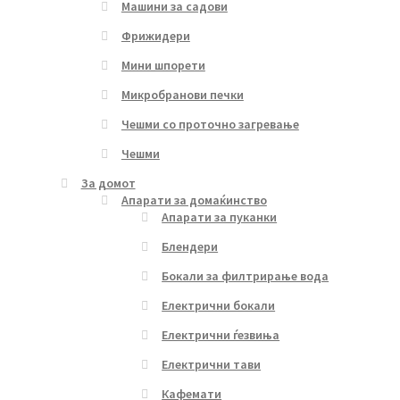
Машини за садови
Фрижидери
Мини шпорети
Микробранови печки
Чешми со проточно загревање
Чешми
За домот
Апарати за домаќинство
Апарати за пуканки
Блендери
Бокали за филтрирање вода
Електрични бокали
Електрични ѓезвиња
Електрични тави
Кафемати