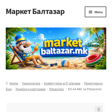
Маркет Балтазар
Skip
Skip
Menu
to
to
navigation
content
Home
Checkout
Homepage
Privacy Policy
Достава и начин на плаќање
Home
Технологија
Компјутери и IT опрема
Принтери и
бои
Тонери и кертриџи
Panasonic
KX-A144A за Panasonic
Контакт
Корисничка подршка