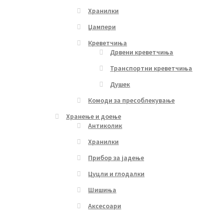
Хранилки
Џампери
Креветчиња
Дрвени креветчиња
Транспортни креветчиња
Душек
Комоди за пресоблекување
Хранење и доење
Антиколик
Хранилки
Прибор за јадење
Цуцли и глодалки
Шишиња
Аксесоари