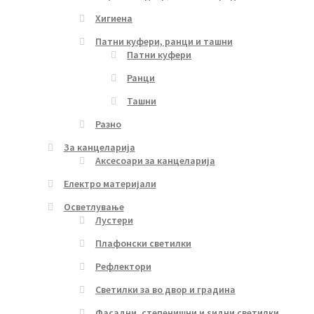
Хигиена
Патни куфери, ранци и ташни
Патни куфери
Ранци
Ташни
Разно
За канцеларија
Аксесоари за канцеларија
Електро материјали
Осветлување
Лустери
Плафонски светилки
Рефлектори
Светилки за во двор и градина
Фасадни, степенишни и ѕидни светилки