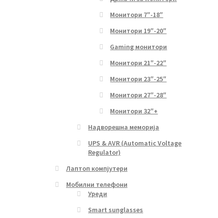
Монитори 7″-18″
Монитори 19″-20″
Gaming монитори
Монитори 21″-22″
Монитори 23″-25″
Монитори 27″-28″
Монитори 32″+
Надворешна меморија
UPS & AVR (Automatic Voltage
Regulator)
Лаптоп компјутери
Мобилни телефони
Уреди
Smart sunglasses