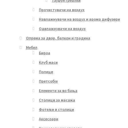
Тајфун греалки
Прочистувачи на воздух
Навлажнувачи на воздух и арома дифузери
Одвлажнувачи на воздух
Опрема за двор, балкон и градина
Мебел
Бироа
Клуб маси
Полици
Претсобје
Елементи за во бања
Столици за масажа
Фотељи и столици
Аксесоари