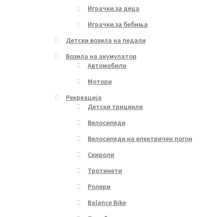
Играчки за деца
Играчки за бебиња
Детски возила на педали
Возила на акумулатор
Автомобили
Мотори
Рекреација
Детски трицикли
Велосипеди
Велосипеди на електричен погон
Скироли
Тротинети
Ролери
Balance Bike