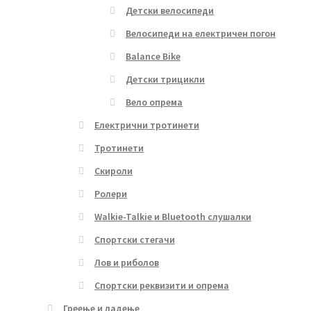
Детски велосипеди
Велосипеди на електричен погон
Balance Bike
Детски трицикли
Вело опрема
Електрични тротинети
Тротинети
Скироли
Ролери
Walkie-Talkie и Bluetooth слушалки
Спортски стегачи
Лов и риболов
Спортски реквизити и опрема
Греење и ладење