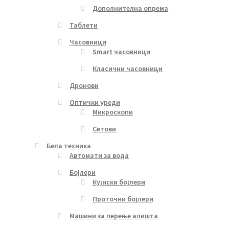
Дополнителна опрема
Таблети
Часовници
Smart часовници
Класични часовници
Дронови
Оптички уреди
Микроскопи
Сетови
Бела техника
Автомати за вода
Бојлери
Кујнски бојлери
Проточни бојлери
Машини за перење алишта