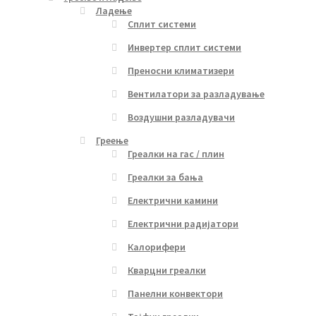
Ладење
Сплит системи
Инвертер сплит системи
Преносни климатизери
Вентилатори за разладување
Воздушни разладувачи
Греење
Греалки на гас / плин
Греалки за бања
Електрични камини
Електрични радијатори
Калорифери
Кварцни греалки
Панелни конвектори