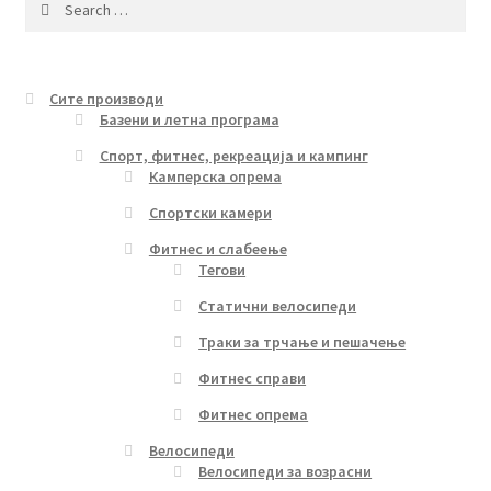
for:
Сите производи
Базени и летна програма
Спорт, фитнес, рекреација и кампинг
Камперска опрема
Спортски камери
Фитнес и слабеење
Тегови
Статични велосипеди
Траки за трчање и пешачење
Фитнес справи
Фитнес опрема
Велосипеди
Велосипеди за возрасни