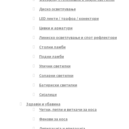
Диско осветлување
LED ленти / трафоа / конектори
Цевки и арматури
Линиско осветлување и спот рефлектори
Столни ламби
Подни ламби
Улични светилки
Соларни светилки
Батериски светилки
Сијалици
Здравје и убавина
Четки, пегли и виткачи за коса
Фенови за коса
Депилација и епилација