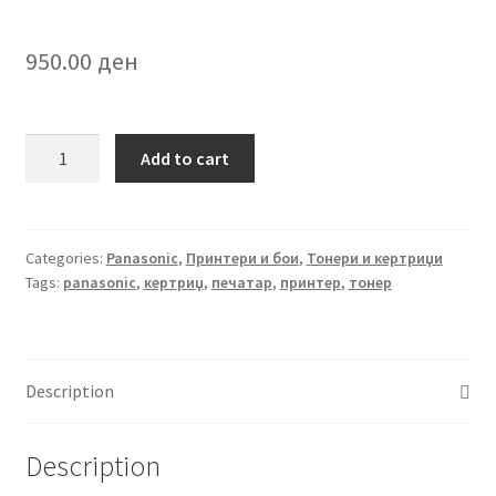
950.00
ден
KX-
Add to cart
A144A
за
Panasonic
quantity
Categories:
Panasonic
,
Принтери и бои
,
Тонери и кертриџи
Tags:
panasonic
,
кертриџ
,
печатар
,
принтер
,
тонер
Description
Description