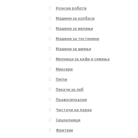
Кујнски роботи
Машини за колбаси
Машини за мелење
Машини за тестенини
Машини за шиење
Мелници за кафе и семиња
Миксери
Пегли
Пекачи за леб
Правосмукалки
Чистачи на пареа
Сецкалници
Фритези