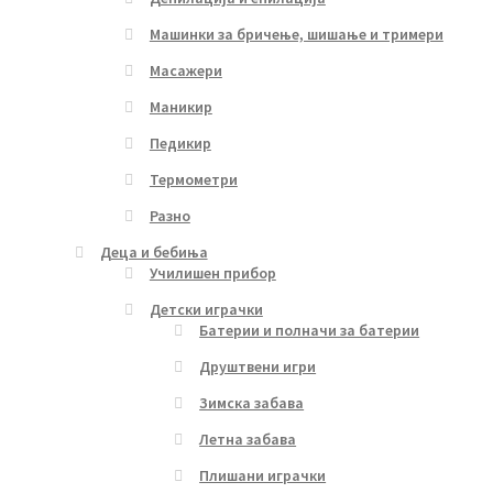
Машинки за бричење, шишање и тримери
Масажери
Маникир
Педикир
Термометри
Разно
Деца и бебиња
Училишен прибор
Детски играчки
Батерии и полначи за батерии
Друштвени игри
Зимска забава
Летна забава
Плишани играчки