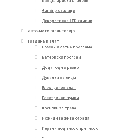
Канцелариски столови
Gaming столици
Декоративни LED камини
Авто-мото галантерија
Градина и алат
Базени и летна програма
Батериски програм
Додатоци и разно
Дувалки на лисја
Електричен алат
Електрични пумпи
Косилки за трева
Ножици за жива ограда
Перачи под висок притисок