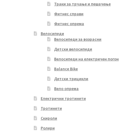
Траки за трчање и пешачење
Фитнес справи
Фитнес опрема
Велосипеди
Велосипеди за возрасни
Детски велосипеди
Велосипеди на електричен погон
Balance Bike
Детски трицикли
Вело опрема
Електрични тротинети
Тротинети
Скироли
Ролери