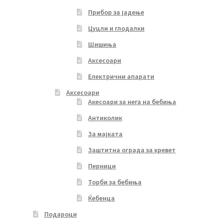
Прибор за јадење
Цуцли и глодалки
Шишиња
Аксесоари
Електрични апарати
Аксесоари
Акесоари за нега на бебиња
Антиколик
За мајката
Заштитна ограда за кревет
Перници
Торби за бебиња
Ќебенца
Подароци