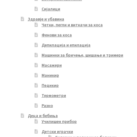
Сијалици
Здравје и убавина
Четки, пегли и виткачи за коса
Фенови за коса
Депилација и епилација
Машинки за бричење, шишање и тримери
Масажери
Маникир
Педикир
Термометри
Разно
Деца и бебиња
Училишен прибор
Детски играчки