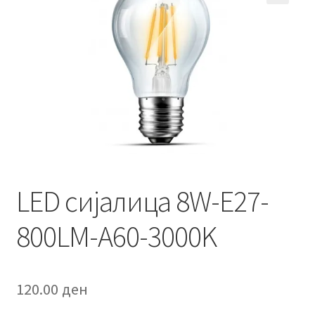
Кошничка
Мој профил
Рекламации и замена на производ
Сите производи
Услови за користење
LED сијалица 8W-E27-
800LM-A60-3000K
120.00
ден