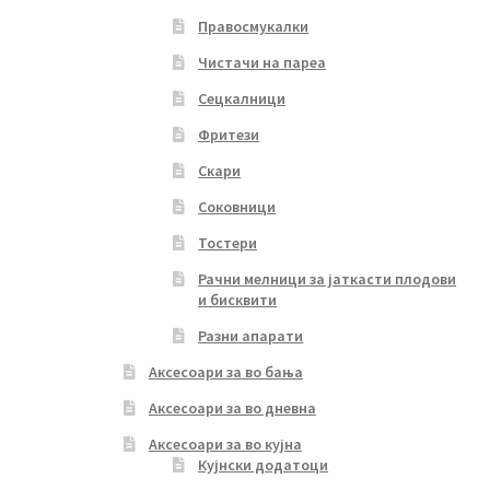
Правосмукалки
Чистачи на пареа
Сецкалници
Фритези
Скари
Соковници
Тостери
Рачни мелници за јаткасти плодови
и бисквити
Разни апарати
Аксесоари за во бања
Аксесоари за во дневна
Аксесоари за во кујна
Кујнски додатоци