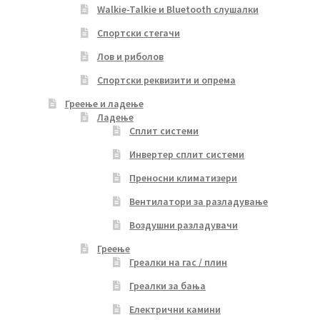
Walkie-Talkie и Bluetooth слушалки
Спортски стегачи
Лов и риболов
Спортски реквизити и опрема
Греење и ладење
Ладење
Сплит системи
Инвертер сплит системи
Преносни климатизери
Вентилатори за разладување
Воздушни разладувачи
Греење
Греалки на гас / плин
Греалки за бања
Електрични камини