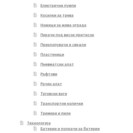
Електрични пумпи
Косилки за трева
Ножици за жива ограда
Перачи под висок притисок
Преклопувачи и сврдли
Пластеници
Пневматски алат
Рафтови
Рачен алат
Трговски ваги
Транспортни колички
Тримери и пили
Технологија
Батерии и полначи за батерии