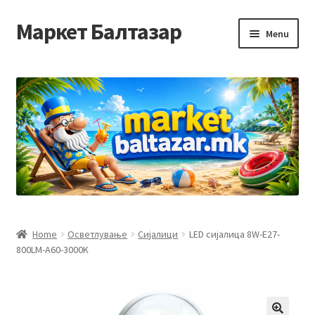
Маркет Балтазар
Skip
Skip
Menu
to
to
navigation
content
Home
Checkout
Homepage
Privacy Policy
Достава и начин на плаќање
Home
Осветлување
Сијалици
LED сијалица 8W-E27-
800LM-A60-3000K
Контакт
Корисничка подршка