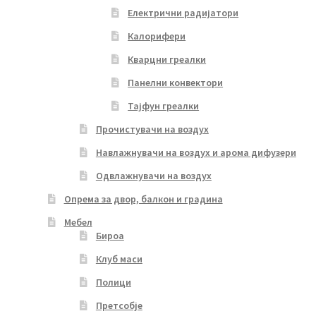
Електрични радијатори
Калорифери
Кварцни греалки
Панелни конвектори
Тајфун греалки
Прочистувачи на воздух
Навлажнувачи на воздух и арома дифузери
Одвлажнувачи на воздух
Опрема за двор, балкон и градина
Мебел
Бироа
Клуб маси
Полици
Претсобје