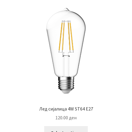
Лед сијалица 4W ST64 Е27
120.00
ден
This