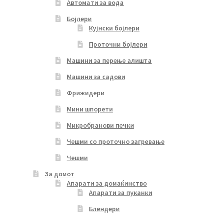
Автомати за вода
Бојлери
Кујнски бојлери
Проточни бојлери
Машини за перење алишта
Машини за садови
Фрижидери
Мини шпорети
Микробранови печки
Чешми со проточно загревање
Чешми
За домот
Апарати за домаќинство
Апарати за пуканки
Блендери