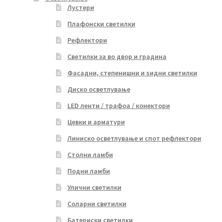
Лустери
Плафонски светилки
Рефлектори
Светилки за во двор и градина
Фасадни, степенишни и ѕидни светилки
Диско осветлување
LED ленти / трафоа / конектори
Цевки и арматури
Линиско осветлување и спот рефлектори
Столни ламби
Подни ламби
Улични светилки
Соларни светилки
Батериски светилки