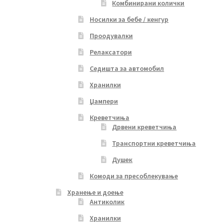
Комбинирани колички
Носилки за бебе / кенгур
Проодувалки
Релаксатори
Седишта за автомобил
Хранилки
Џампери
Креветчиња
Дрвени креветчиња
Транспортни креветчиња
Душек
Комоди за пресоблекување
Хранење и доење
Антиколик
Хранилки