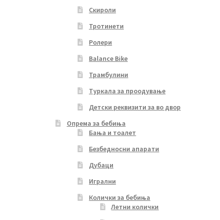
Скироли
Тротинети
Ролери
Balance Bike
Трамбулини
Туркала за проодување
Детски реквизити за во двор
Опрема за бебиња
Бања и тоалет
Безбедносни апарати
Дубаци
Игрални
Колички за бебиња
Летни колички