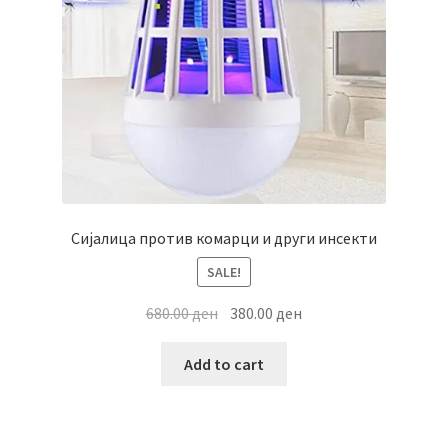
Сијалица против комарци и други инсекти
SALE!
Original
Current
680.00
ден
380.00
ден
price
price
was:
is:
Add to cart
680.00 ден.
380.00 ден.