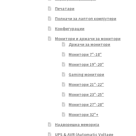
Печатари
Полначи за лаптоп компјутери
Конфигурации
Монитори и држачи за монитори
Држачи за монитори
Монитори 7″-18″
Монитори 19″-20″
Gaming монитори
Монитори 21″-22″
Монитори 23″-25″
Монитори 27″-28″
Монитори 32″+
Надворешна меморија
UPS & AVR (Automatic Voltage