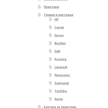
Принтери
Тонери и кертриџи
HP
Canon
Epson
Brother
Dell
Kyocera
Lexmark
Panasonic
Samsung
Toshiba
Xerox
Хартија за принтери