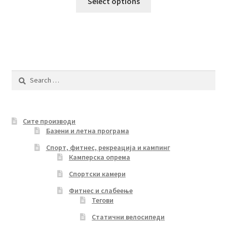
Select options
product
has
multiple
variants.
The
options
Search
may
for:
be
chosen
Сите производи
on
Базени и летна програма
the
product
Спорт, фитнес, рекреација и кампинг
Камперска опрема
page
Спортски камери
Фитнес и слабеење
Тегови
Статични велосипеди