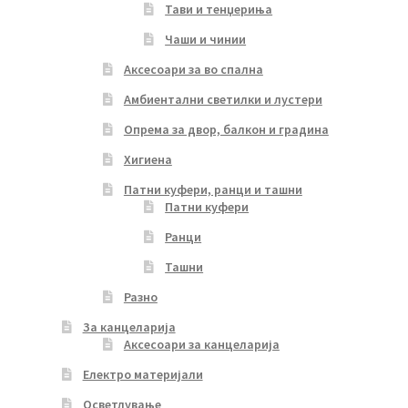
Тави и тенџериња
Чаши и чинии
Аксесоари за во спална
Амбиентални светилки и лустери
Опрема за двор, балкон и градина
Хигиена
Патни куфери, ранци и ташни
Патни куфери
Ранци
Ташни
Разно
За канцеларија
Аксесоари за канцеларија
Електро материјали
Осветлување