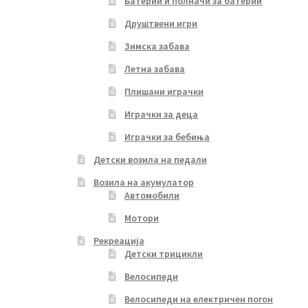
Батерии и полначи за батерии
Друштвени игри
Зимска забава
Летна забава
Плишани играчки
Играчки за деца
Играчки за бебиња
Детски возила на педали
Возила на акумулатор
Автомобили
Мотори
Рекреација
Детски трицикли
Велосипеди
Велосипеди на електричен погон