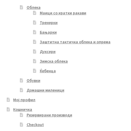
Облека
Маици со кратки ракави
Тренерки
Бањарки
Заштитна тактичка облека и опрема
Дуксери
Зимска облека
Ќебенца
Обувки
Домашни миленици
Мој профил
Кошничка
Резервирани производи
Checkout