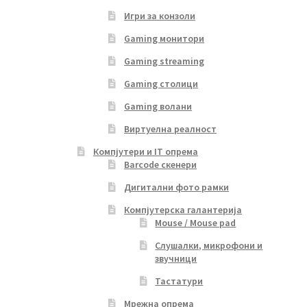
Игри за конзоли
Gaming монитори
Gaming streaming
Gaming столици
Gaming волани
Виртуелна реалност
Компјутери и IT опрема
Barcode скенери
Дигитални фото рамки
Компјутерска галантерија
Mouse / Mouse pad
Слушалки, микрофони и
звучници
Тастатури
Мрежна опрема