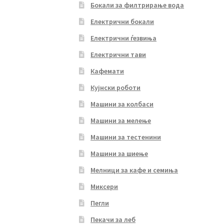
Бокали за филтрирање вода
Електрични бокали
Електрични ѓезвиња
Електрични тави
Кафемати
Кујнски роботи
Машини за колбаси
Машини за мелење
Машини за тестенини
Машини за шиење
Мелници за кафе и семиња
Миксери
Пегли
Пекачи за леб