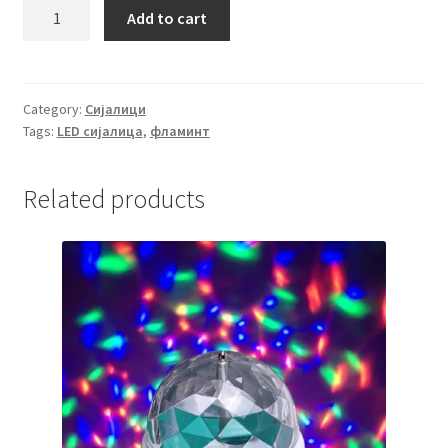
LED
Add to cart
сијалица
8W-
E27-
800LM-
Category:
Сијалици
Tags:
LED сијалица
,
фламинт
A60-
3000K
quantity
Related products