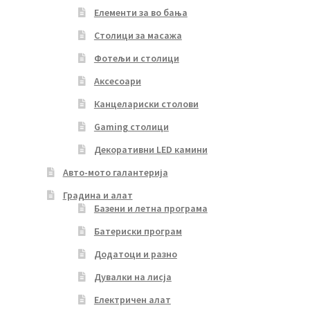
Елементи за во бања
Столици за масажа
Фотељи и столици
Аксесоари
Канцелариски столови
Gaming столици
Декоративни LED камини
Авто-мото галантерија
Градина и алат
Базени и летна програма
Батериски програм
Додатоци и разно
Дувалки на лисја
Електричен алат