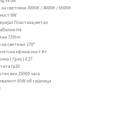
нд VEGA
 на светлина 3000К / 4000K / 6500K
ност 8W
еријал Пластика,метал
абилни Не
ени 720lm
 на светење 270°
ргетска ефикасност А+
нка ( Грло ) E27
тита Ip20
тен век 25000 часа
ивалент 65W об сијалица
8