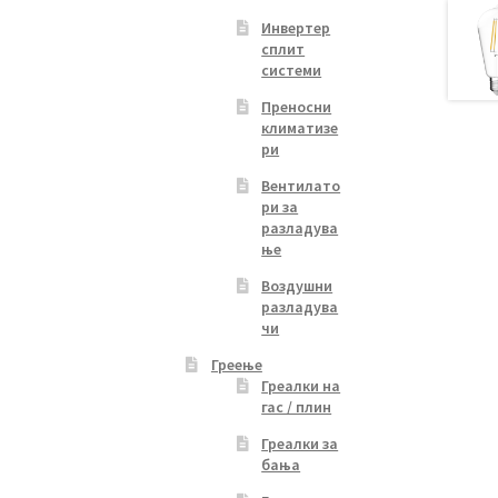
ions
Инвертер
y
сплит
системи
osen
Преносни
климатизе
ри
duct
Вентилато
ge
ри за
разладува
ње
Воздушни
разладува
чи
Греење
Греалки на
гас / плин
Греалки за
бања