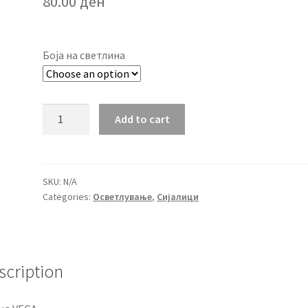
80.00
ден
Боја на светлина
Лед
Add to cart
сијалица
G45
8W
E27
SKU:
N/A
Categories:
Осветлување
,
Сијалици
quantity
scription