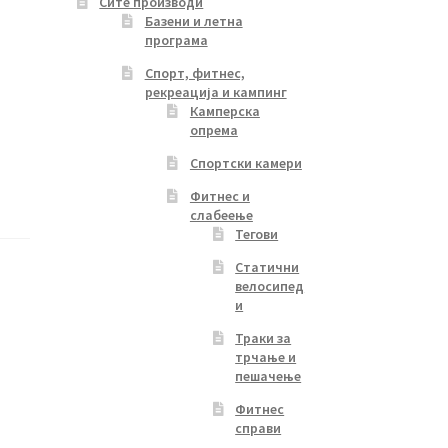
Сите производи
Базени и летна
програма
Спорт, фитнес,
рекреација и кампинг
Камперска
опрема
Спортски камери
Фитнес и
слабеење
Тегови
Статични
велосипед
и
Траки за
трчање и
пешачење
Фитнес
справи