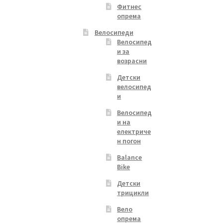
Фитнес
опрема
Велосипеди
Велосипед
и за
возрасни
Детски
велосипед
и
Велосипед
и на
електриче
н погон
Balance
Bike
Детски
трицикли
Вело
опрема