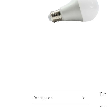
De
Description