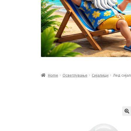
Home
Осветлување
Сијалици
Лед сијал