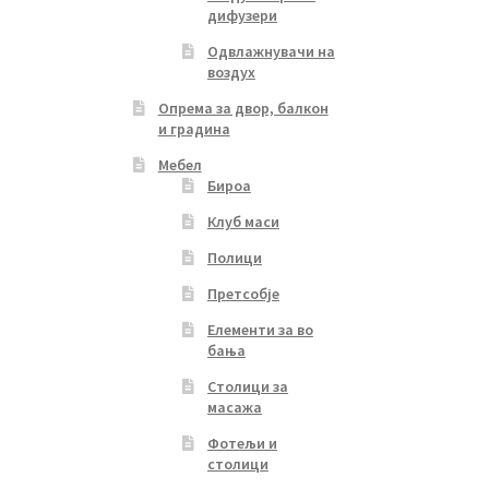
дифузери
Одвлажнувачи на
воздух
Опрема за двор, балкон
и градина
Мебел
Бироа
Клуб маси
Полици
Претсобје
Елементи за во
бања
Столици за
масажа
Фотељи и
столици