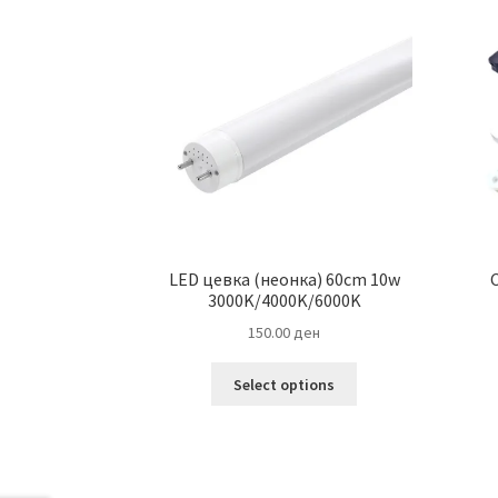
LED цевка (неонка) 60cm 10w
3000K/4000K/6000K
150.00
ден
This
Select options
product
has
multiple
variants.
The