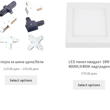
Спојка за шина црна/бела
LED панел квадрат 18W
4000K/6400K надграден
Price
110.00
ден
–
150.00
ден
370.00
ден
range:
This
110.00 ден
Select options
Thi
product
through
Select options
pro
has
150.00 ден
ha
multiple
mul
variants.
var
The
Th