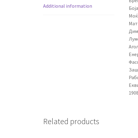
Бре
Additional information
Боја
Моќ
Мат
Дим
Лум
Агол
Ене
Фасо
Заш
Рабо
Екв
190
Related products