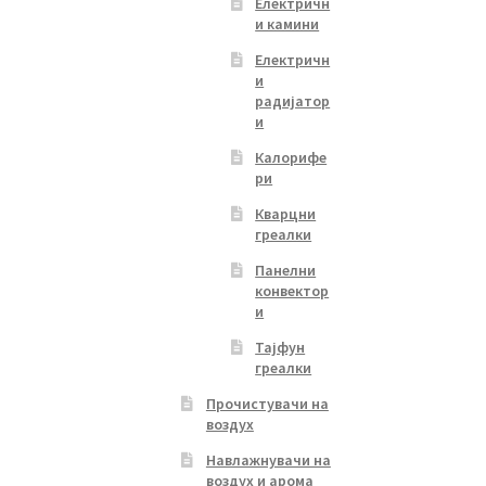
Електричн
и камини
Електричн
и
радијатор
и
Калорифе
ри
Кварцни
греалки
Панелни
конвектор
и
Тајфун
греалки
Прочистувачи на
воздух
Навлажнувачи на
воздух и арома