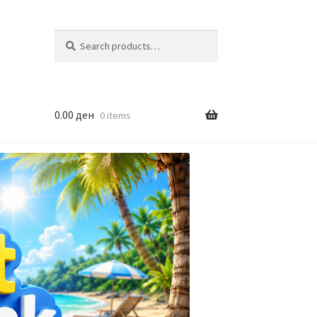
Search
Search
for:
0.00
ден
0 items