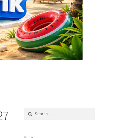
27
Search
for: