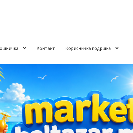
ошничка
Контакт
Корисничка подршка
става и начин на плаќање
Контакт
Корисничка подршка
а на производ
Сите производи
Услови за користење