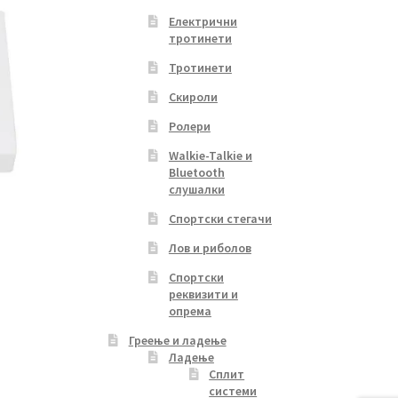
Електрични
тротинети
Тротинети
Скироли
Ролери
Walkie-Talkie и
Bluetooth
слушалки
Спортски стегачи
Лов и риболов
Спортски
реквизити и
s
опрема
duct
s
Греење и ладење
Ладење
tiple
Сплит
iants.
системи
e