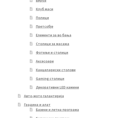
Бироа
Клуб маси
Полици
Претсобје
Елементи за во бања
Столици за масажа
Фотељи и столици
Аксесоари
Канцелариски столови
Gaming столици
Декоративни LED камини
Авто-мото галантерија
Градина и алат
Базени и летна програма