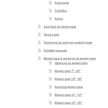
Samsung
Toshiba
Xerox
Хартија за принтери
Печатари
Полначи за лаптоп компјутери
Конфигурации
Монитори и држачи за монитори
Држачи за монитори
Монитори 7″-18″
Монитори 19″-20″
Gaming монитори
Монитори 21″-22″
Монитори 23″-25″