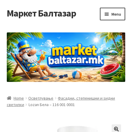
Маркет Балтазар
Skip
Skip
Menu
to
to
navigation
content
Home
Checkout
Homepage
Privacy Policy
Достава и начин на плаќање
Home
Осветлување
Фасадни, степенишни и ѕидни
светилки
Lozan Бела – 116 001 0001
Контакт
Корисничка подршка