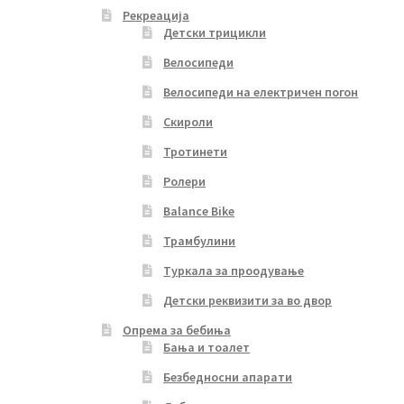
Рекреација
Детски трицикли
Велосипеди
Велосипеди на електричен погон
Скироли
Тротинети
Ролери
Balance Bike
Трамбулини
Туркала за проодување
Детски реквизити за во двор
Опрема за бебиња
Бања и тоалет
Безбедносни апарати