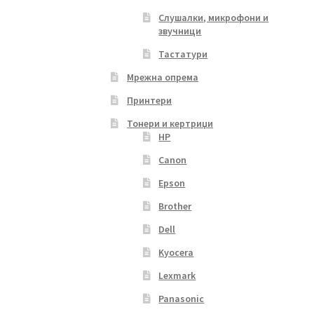
Слушалки, микрофони и
звучници
Тастатури
Мрежна опрема
Принтери
Тонери и кертриџи
HP
Canon
Epson
Brother
Dell
Kyocera
Lexmark
Panasonic