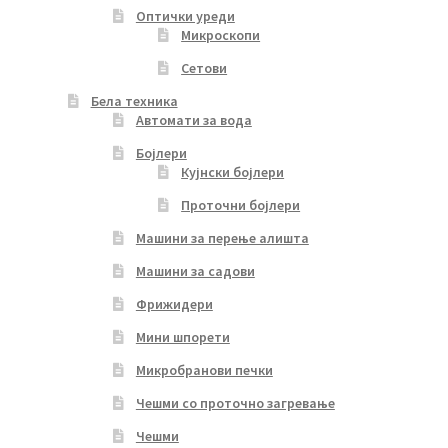
Оптички уреди
Микроскопи
Сетови
Бела техника
Автомати за вода
Бојлери
Кујнски бојлери
Проточни бојлери
Машини за перење алишта
Машини за садови
Фрижидери
Мини шпорети
Микробранови печки
Чешми со проточно загревање
Чешми