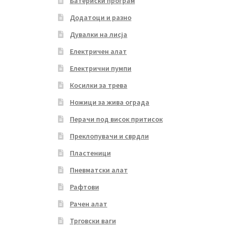
Батериски програм
Додатоци и разно
Дувалки на лисја
Електричен алат
Електрични пумпи
Косилки за трева
Ножици за жива ограда
Перачи под висок притисок
Преклопувачи и сврдли
Пластеници
Пневматски алат
Рафтови
Рачен алат
Трговски ваги