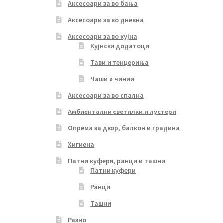
Аксесоари за во бања
Аксесоари за во дневна
Аксесоари за во кујна
Кујнски додатоци
Тави и тенџериња
Чаши и чинии
Аксесоари за во спална
Амбиентални светилки и лустери
Опрема за двор, балкон и градина
Хигиена
Патни куфери, ранци и ташни
Патни куфери
Ранци
Ташни
Разно