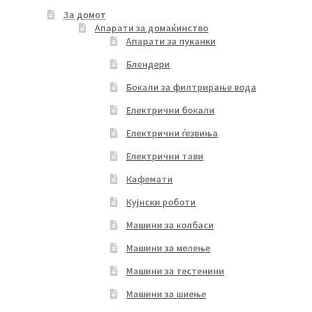
За домот
Апарати за домаќинство
Апарати за пуканки
Блендери
Бокали за филтрирање вода
Електрични бокали
Електрични ѓезвиња
Електрични тави
Кафемати
Кујнски роботи
Машини за колбаси
Машини за мелење
Машини за тестенини
Машини за шиење