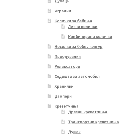
Дубаци
Игрални
Колички за бебиња
Летни колички
Комбинирани колички
Носилки за бебе / кенгур
Проодувалки
Релаксатори
Седишта за автомобил
Хранилки
Џампери
Креветчиња
Дрвени креветчиња
Транспортни креветчиња
Душек