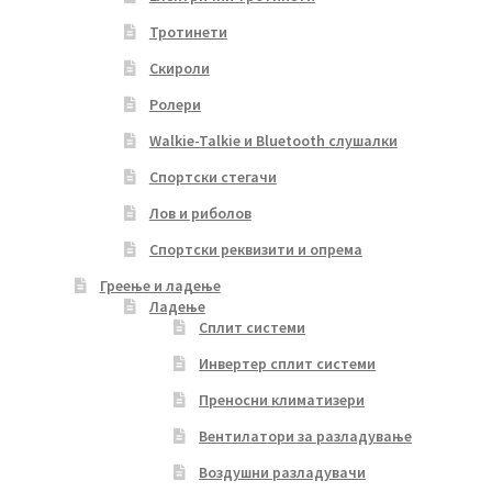
Тротинети
Скироли
Ролери
Walkie-Talkie и Bluetooth слушалки
Спортски стегачи
Лов и риболов
Спортски реквизити и опрема
Греење и ладење
Ладење
Сплит системи
Инвертер сплит системи
Преносни климатизери
Вентилатори за разладување
Воздушни разладувачи