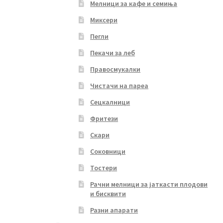
Мелници за кафе и семиња
Миксери
Пегли
Пекачи за леб
Правосмукалки
Чистачи на пареа
Сецкалници
Фритези
Скари
Соковници
Тостери
Рачни мелници за јаткасти плодови
и бисквити
Разни апарати