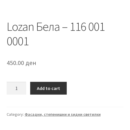
Lozan Бела – 116 001
0001
450.00
ден
Lozan
Add to cart
Бела
-
116
001
Category:
Фасадни, степенишни и ѕидни светилки
0001
quantity