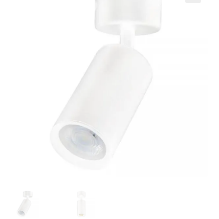
Кошничка
Мој профил
Рекламации и замена на производ
Сите производи
Услови за користење