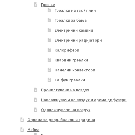
Греење
Греалки на гас / плин
Греалки за бања
Електрични камини
Електрични радијатори
Калорифери
Кварцни греалки
Панелни конвектори
Тајфун греалки
Прочистувачи на воздух
Навлажнувачи на воздух и арома дифузери
Одвлажнувачи на воздух
Опрема за двор, балкон и градина
Мебел