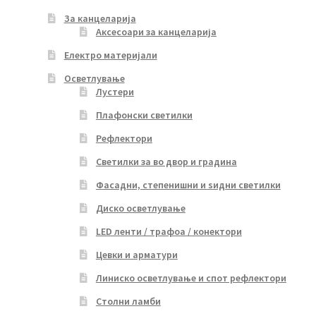
За канцеларија
Аксесоари за канцеларија
Електро материјали
Осветлување
Лустери
Плафонски светилки
Рефлектори
Светилки за во двор и градина
Фасадни, степенишни и ѕидни светилки
Диско осветлување
LED ленти / трафоа / конектори
Цевки и арматури
Линиско осветлување и спот рефлектори
Столни ламби