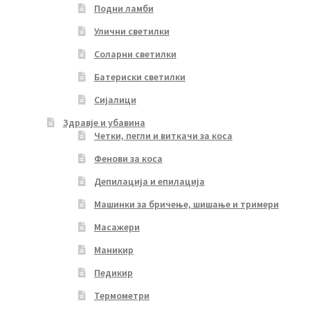
Подни ламби
Улични светилки
Соларни светилки
Батериски светилки
Сијалици
Здравје и убавина
Четки, пегли и виткачи за коса
Фенови за коса
Депилација и епилација
Машинки за бричење, шишање и тримери
Масажери
Маникир
Педикир
Термометри