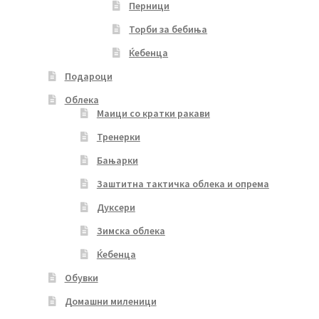
Перници
Торби за бебиња
Ќебенца
Подароци
Облека
Маици со кратки ракави
Тренерки
Бањарки
Заштитна тактичка облека и опрема
Дуксери
Зимска облека
Ќебенца
Обувки
Домашни миленици