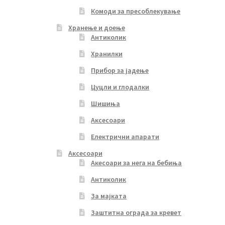
Комоди за пресоблекување
Хранење и доење
Антиколик
Хранилки
Прибор за јадење
Цуцли и глодалки
Шишиња
Аксесоари
Електрични апарати
Аксесоари
Акесоари за нега на бебиња
Антиколик
За мајката
Заштитна ограда за кревет