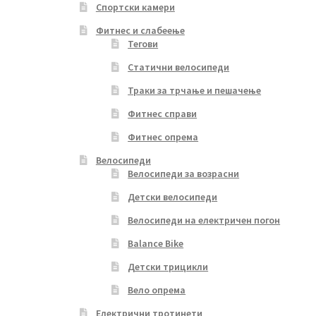
Спортски камери
Фитнес и слабеење
Тегови
Статични велосипеди
Траки за трчање и пешачење
Фитнес справи
Фитнес опрема
Велосипеди
Велосипеди за возрасни
Детски велосипеди
Велосипеди на електричен погон
Balance Bike
Детски трицикли
Вело опрема
Електрични тротинети