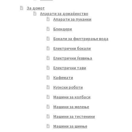
За домот
Апарати за домаќинство
Апарати за пуканки
Блендери
Бокали за филтрирање вода
Електрични бокали
Електрични ѓезвиња
Електрични тави
Кафемати
Кујнски роботи
Машини за колбаси
Машини за мелење
Машини за тестенини
Машини за шиење