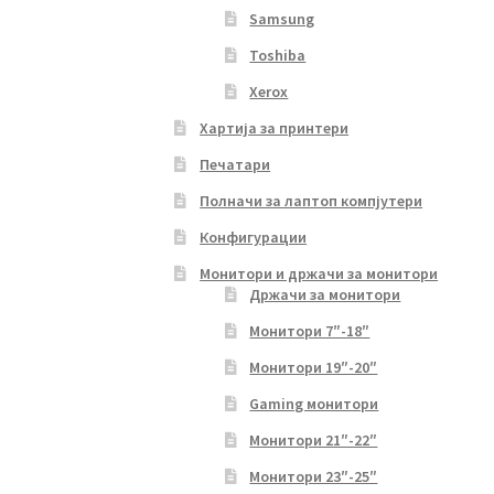
Samsung
Toshiba
Xerox
Хартија за принтери
Печатари
Полначи за лаптоп компјутери
Конфигурации
Монитори и држачи за монитори
Држачи за монитори
Монитори 7″-18″
Монитори 19″-20″
Gaming монитори
Монитори 21″-22″
Монитори 23″-25″