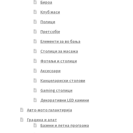
Бироа
Клуб маси
Полици
Претсобје
Елементи за во бања
Столици за масажа
Фотељи и столици
Аксесоари
Канцелариски столови
Gaming столици
Декоративни LED камини
Авто-мото галантерија
Градина и алат
Базени и летна програма