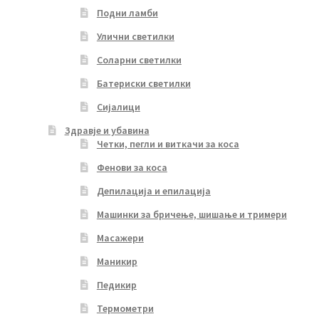
Подни ламби
Улични светилки
Соларни светилки
Батериски светилки
Сијалици
Здравје и убавина
Четки, пегли и виткачи за коса
Фенови за коса
Депилација и епилација
Машинки за бричење, шишање и тримери
Масажери
Маникир
Педикир
Термометри