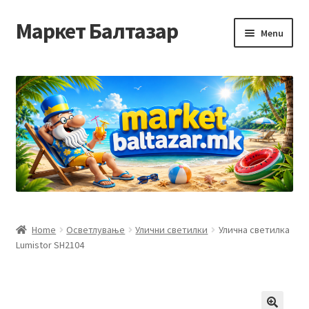
Маркет Балтазар
Skip
Skip
Menu
to
to
navigation
content
Home
Checkout
Homepage
Privacy Policy
Достава и начин на плаќање
Home
Осветлување
Улични светилки
Улична светилка
Lumistor SH2104
Контакт
Корисничка подршка