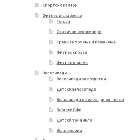
Спортски камери
Фитнес и слабеење
Тегови
Статични велосипеди
Траки за трчање и пешачење
Фитнес справи
Фитнес опрема
Велосипеди
Велосипеди за возрасни
Детски велосипеди
Велосипеди на електричен погон
Balance Bike
Детски трицикли
Вело опрема