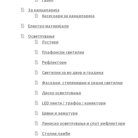
За канцеларија
Аксесоари за канцеларија
Електро материјали
Осветлување
Лустери
Плафонски светилки
Рефлектори
Светилки за во двор и градина
Фасадни, степенишни и ѕидни светилки
Диско осветлување
LED ленти / трафоа / конектори
Цевки и арматури
Линиско осветлување и спот рефлектори
Столни ламби