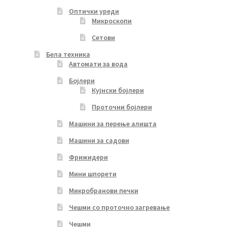
Оптички уреди
Микроскопи
Сетови
Бела техника
Автомати за вода
Бојлери
Кујнски бојлери
Проточни бојлери
Машини за перење алишта
Машини за садови
Фрижидери
Мини шпорети
Микробранови печки
Чешми со проточно загревање
Чешми