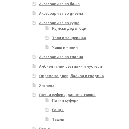
Аксесоари за во бања
Аксесоари за во дневна
Аксесоари за во кујна
Кујнски додатоци
Тави и тенџериња
Чаши и чинии
Аксесоари за во спална
Амбиентални светилки и лустери
Опрема за двор, балкон и градина
Хигиена
Патни куфери, ранци и ташни
Патни куфери
Ранци
Ташни
Разно