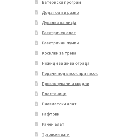
Батериски програм
Додатоци и разно
Дувалки на лисја
Електричен алат
Електрични пумпи
Косилки за трева
Ножици за жива ограда
Перачи под висок притисок
Преклопувачи и сврдли
Пластеници
Пневматски алат
Рафтови
Рачен алат
Трговски ваги