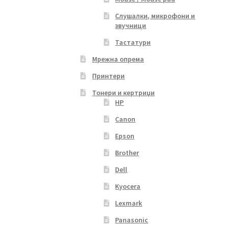
Слушалки, микрофони и
звучници
Тастатури
Мрежна опрема
Принтери
Тонери и кертриџи
HP
Canon
Epson
Brother
Dell
Kyocera
Lexmark
Panasonic