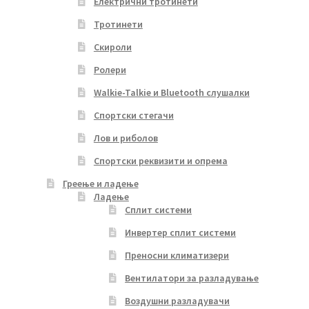
Електрични тротинети
Тротинети
Скироли
Ролери
Walkie-Talkie и Bluetooth слушалки
Спортски стегачи
Лов и риболов
Спортски реквизити и опрема
Греење и ладење
Ладење
Сплит системи
Инвертер сплит системи
Преносни климатизери
Вентилатори за разладување
Воздушни разладувачи