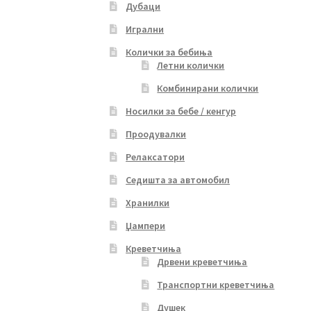
Дубаци
Игрални
Колички за бебиња
Летни колички
Комбинирани колички
Носилки за бебе / кенгур
Проодувалки
Релаксатори
Седишта за автомобил
Хранилки
Џампери
Креветчиња
Дрвени креветчиња
Транспортни креветчиња
Душек