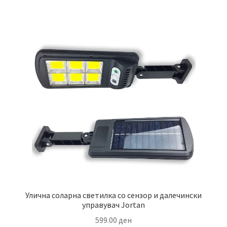
Улична соларна светилка со сензор и далечински
управувач Jortan
599.00
ден