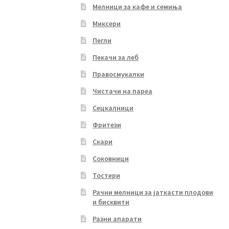
Мелници за кафе и семиња
Миксери
Пегли
Пекачи за леб
Правосмукалки
Чистачи на пареа
Сецкалници
Фритези
Скари
Соковници
Тостери
Рачни мелници за јаткасти плодови
и бисквити
Разни апарати