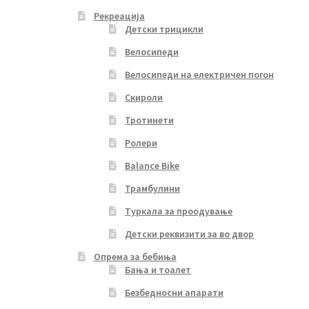
Рекреација
Детски трицикли
Велосипеди
Велосипеди на електричен погон
Скироли
Тротинети
Ролери
Balance Bike
Трамбулини
Туркала за проодување
Детски реквизити за во двор
Опрема за бебиња
Бања и тоалет
Безбедносни апарати