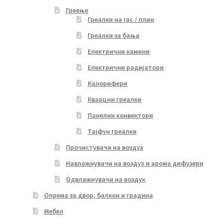
Греење
Греалки на гас / плин
Греалки за бања
Електрични камини
Електрични радијатори
Калорифери
Кварцни греалки
Панелни конвектори
Тајфун греалки
Прочистувачи на воздух
Навлажнувачи на воздух и арома дифузери
Одвлажнувачи на воздух
Опрема за двор, балкон и градина
Мебел