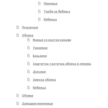
Перници
Торби за бебиња
Ќебенца
Подароци
Облека
Маици со кратки ракави
Тренерки
Бањарки
Заштитна тактичка облека и опрема
Дуксери
Зимска облека
Ќебенца
Обувки
Домашни миленици