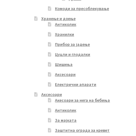
Комоди за пресоблекување
Хранење и доење
Антиколик
Хранилки
Прибор за јадење
Цуцли и глодалки
Шишиња
Аксесоари
Електрични апарати
Аксесоари
Акесоари за нега на бебиња
Антиколик
За мајката
Заштитна ограда за кревет