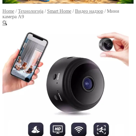
Home
/
Технологија
/
Smart Home
/
Видео надзор
/
Мини
камера А9
🔍