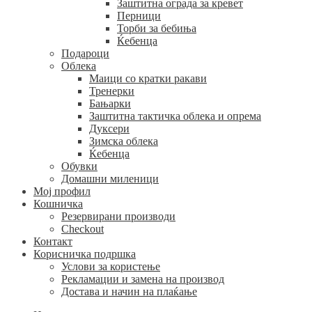
Заштитна ограда за кревет
Перници
Торби за бебиња
Ќебенца
Подароци
Облека
Маици со кратки ракави
Тренерки
Бањарки
Заштитна тактичка облека и опрема
Дуксери
Зимска облека
Ќебенца
Обувки
Домашни миленици
Мој профил
Кошничка
Резервирани производи
Checkout
Контакт
Корисничка подршка
Услови за користење
Рекламации и замена на производ
Достава и начин на плаќање