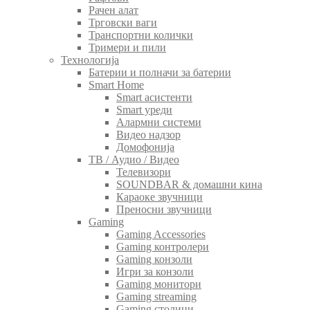
Рачен алат
Трговски ваги
Транспортни колички
Тримери и пили
Технологија
Батерии и полначи за батерии
Smart Home
Smart асистенти
Smart уреди
Алармни системи
Видео надзор
Домофонија
ТВ / Аудио / Видео
Телевизори
SOUNDBAR & домашни кина
Караоке звучници
Преносни звучници
Gaming
Gaming Accessories
Gaming контролери
Gaming конзоли
Игри за конзоли
Gaming монитори
Gaming streaming
Gaming столици