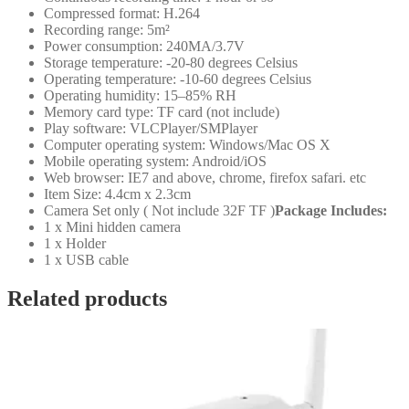
Compressed format: H.264
Recording range: 5m²
Power consumption: 240MA/3.7V
Storage temperature: -20-80 degrees Celsius
Operating temperature: -10-60 degrees Celsius
Operating humidity: 15–85% RH
Memory card type: TF card (not include)
Play software: VLCPlayer/SMPlayer
Computer operating system: Windows/Mac OS X
Mobile operating system: Android/iOS
Web browser: IE7 and above, chrome, firefox safari. etc
Item Size: 4.4cm x 2.3cm
Camera Set only ( Not include 32F TF )
Package Includes:
1 x Mini hidden camera
1 x Holder
1 x USB cable
Related products