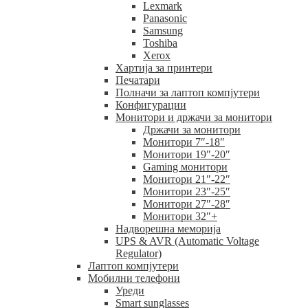
Lexmark
Panasonic
Samsung
Toshiba
Xerox
Хартија за принтери
Печатари
Полначи за лаптоп компјутери
Конфигурации
Монитори и држачи за монитори
Држачи за монитори
Монитори 7″-18″
Монитори 19″-20″
Gaming монитори
Монитори 21″-22″
Монитори 23″-25″
Монитори 27″-28″
Монитори 32″+
Надворешна меморија
UPS & AVR (Automatic Voltage
Regulator)
Лаптоп компјутери
Мобилни телефони
Уреди
Smart sunglasses