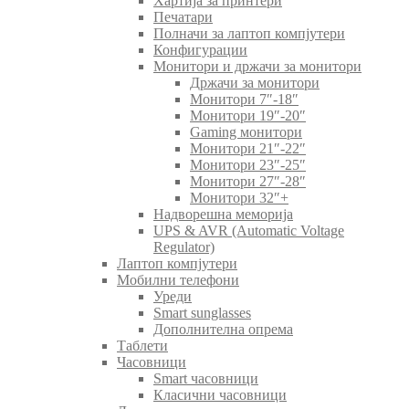
Хартија за принтери
Печатари
Полначи за лаптоп компјутери
Конфигурации
Монитори и држачи за монитори
Држачи за монитори
Монитори 7″-18″
Монитори 19″-20″
Gaming монитори
Монитори 21″-22″
Монитори 23″-25″
Монитори 27″-28″
Монитори 32″+
Надворешна меморија
UPS & AVR (Automatic Voltage
Regulator)
Лаптоп компјутери
Мобилни телефони
Уреди
Smart sunglasses
Дополнителна опрема
Таблети
Часовници
Smart часовници
Класични часовници