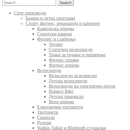
Search
for:
Сите производи
Базени и летна програма
Спорт, фитнес, рекреација и кампинг
Камперска опрема
Спортски камери
Фитнес и слабеење
Тегови
Статични велосипеди
Траки за трчање и пешачење
Фитнес справи
Фитнес опрема
Велосипеди
Велосипеди за возрасни
Детски велосипеди
Велосипеди на електричен погон
Balance Bike
Детски трицикли
Вело опрема
Електрични тротинети
Тротинети
Скироли
Ролери
Walkie-Talkie и Bluetooth слушалки