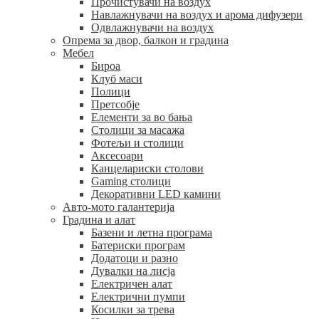
Прочистувачи на воздух
Навлажнувачи на воздух и арома дифузери
Одвлажнувачи на воздух
Опрема за двор, балкон и градина
Мебел
Бироа
Клуб маси
Полици
Претсобје
Елементи за во бања
Столици за масажа
Фотељи и столици
Аксесоари
Канцелариски столови
Gaming столици
Декоративни LED камини
Авто-мото галантерија
Градина и алат
Базени и летна програма
Батериски програм
Додатоци и разно
Дувалки на лисја
Електричен алат
Електрични пумпи
Косилки за трева