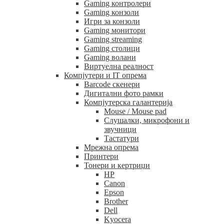
Gaming контролери
Gaming конзоли
Игри за конзоли
Gaming монитори
Gaming streaming
Gaming столици
Gaming волани
Виртуелна реалност
Компјутери и IT опрема
Barcode скенери
Дигитални фото рамки
Компјутерска галантерија
Mouse / Mouse pad
Слушалки, микрофони и
звучници
Тастатури
Мрежна опрема
Принтери
Тонери и кертриџи
HP
Canon
Epson
Brother
Dell
Kyocera