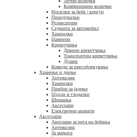
Летни колички
Комбинирани колички
Носилки за бебе / кенгур
Проодувалки
Релаксатори
Седишта за автомобил
Хранилки
Џампери
Креветчиња
Дрвени креветчиња
Транспортни креветчиња
Душек
Комоди за пресоблекување
Хранење и доење
Антиколик
Хранилки
Прибор за јадење
Цуцли и глодалки
Шишиња
Аксесоари
Електрични апарати
Аксесоари
Акесоари за нега на бебиња
Антиколик
За мајката