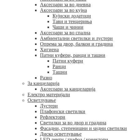
Аксесоари за во дневна
Аксесоари за во кујна
Кујнски додатоци
Тави и тенџериња
Чаши и чинии
Аксесоари за во спална
Амбиентални светилки и лустери
Опрема за двор, балкон и градина
Хигиена
Патни куфери, ранци и ташни
Патни куфери
Ранци
Ташни
Разно
За канцеларија
Аксесоари за канцеларија
Електро материјали
Осветлување
Лустери
Плафонски светилки
Рефлектори
Светилки за во двор и градина
Фасадни, степенишни и ѕидни светилки
Диско осветлување
LED ленти / трафоа / конектори