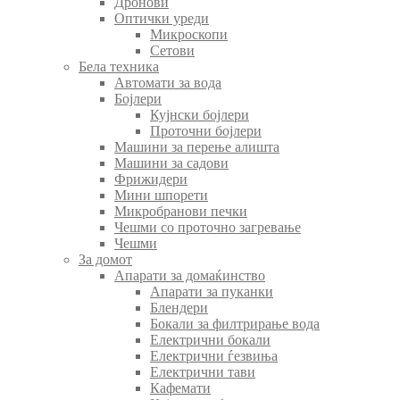
Дронови
Оптички уреди
Микроскопи
Сетови
Бела техника
Автомати за вода
Бојлери
Кујнски бојлери
Проточни бојлери
Машини за перење алишта
Машини за садови
Фрижидери
Мини шпорети
Микробранови печки
Чешми со проточно загревање
Чешми
За домот
Апарати за домаќинство
Апарати за пуканки
Блендери
Бокали за филтрирање вода
Електрични бокали
Електрични ѓезвиња
Електрични тави
Кафемати