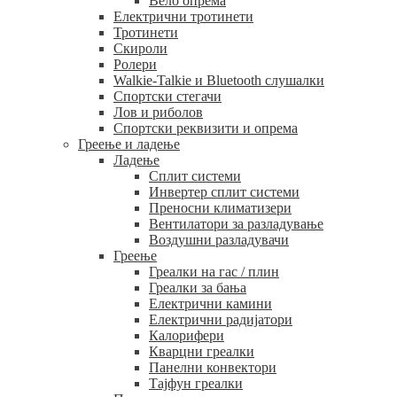
Вело опрема
Електрични тротинети
Тротинети
Скироли
Ролери
Walkie-Talkie и Bluetooth слушалки
Спортски стегачи
Лов и риболов
Спортски реквизити и опрема
Греење и ладење
Ладење
Сплит системи
Инвертер сплит системи
Преносни климатизери
Вентилатори за разладување
Воздушни разладувачи
Греење
Греалки на гас / плин
Греалки за бања
Електрични камини
Електрични радијатори
Калорифери
Кварцни греалки
Панелни конвектори
Тајфун греалки