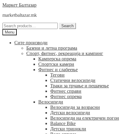
Skip
Skip
Маркет Балтазар
to
to
marketbaltazar.mk
navigation
content
Search
Search
for:
Menu
Сите производи
Базени и летна програма
Спорт, фитнес, рекреација и кампинг
Камперска опрема
Спортски камери
Фитнес и слабеење
Тегови
Статични велосипеди
Траки за трчање и пешачење
Фитнес справи
Фитнес опрема
Велосипеди
Велосипеди за возрасни
Детски велосипеди
Велосипеди на електричен погон
Balance Bike
Детски трицикли