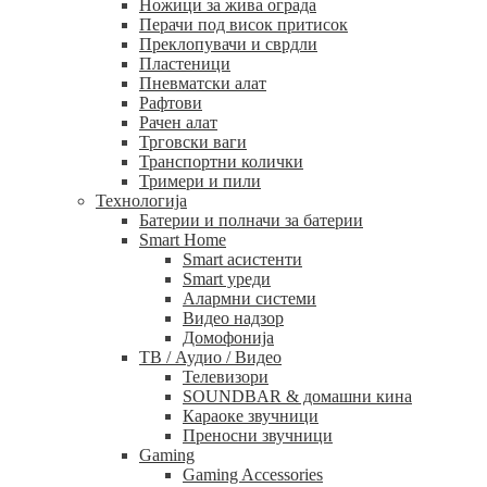
Ножици за жива ограда
Перачи под висок притисок
Преклопувачи и сврдли
Пластеници
Пневматски алат
Рафтови
Рачен алат
Трговски ваги
Транспортни колички
Тримери и пили
Технологија
Батерии и полначи за батерии
Smart Home
Smart асистенти
Smart уреди
Алармни системи
Видео надзор
Домофонија
ТВ / Аудио / Видео
Телевизори
SOUNDBAR & домашни кина
Караоке звучници
Преносни звучници
Gaming
Gaming Accessories