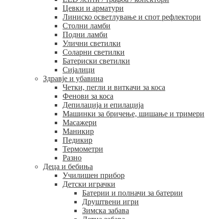
Цевки и арматури
Линиско осветлување и спот рефлектори
Столни ламби
Подни ламби
Улични светилки
Соларни светилки
Батериски светилки
Сијалици
Здравје и убавина
Четки, пегли и виткачи за коса
Фенови за коса
Депилација и епилација
Машинки за бричење, шишање и тримери
Масажери
Маникир
Педикир
Термометри
Разно
Деца и бебиња
Училишен прибор
Детски играчки
Батерии и полначи за батерии
Друштвени игри
Зимска забава