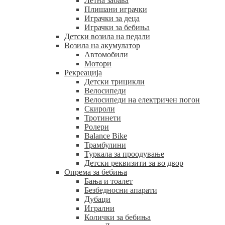
Летна забава
Плишани играчки
Играчки за деца
Играчки за бебиња
Детски возила на педали
Возила на акумулатор
Автомобили
Мотори
Рекреација
Детски трицикли
Велосипеди
Велосипеди на електричен погон
Скироли
Тротинети
Ролери
Balance Bike
Трамбулини
Туркала за проодување
Детски реквизити за во двор
Опрема за бебиња
Бања и тоалет
Безбедносни апарати
Дубаци
Игрални
Колички за бебиња