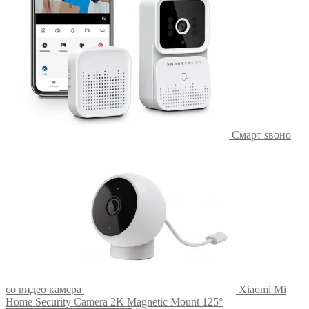
Смарт ѕвоно
со видео камера
Xiaomi Mi
Home Security Camera 2K Magnetic Mount 125°