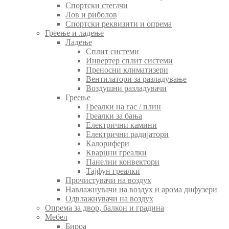
Спортски стегачи
Лов и риболов
Спортски реквизити и опрема
Греење и ладење
Ладење
Сплит системи
Инвертер сплит системи
Преносни климатизери
Вентилатори за разладување
Воздушни разладувачи
Греење
Греалки на гас / плин
Греалки за бања
Електрични камини
Електрични радијатори
Калорифери
Кварцни греалки
Панелни конвектори
Тајфун греалки
Прочистувачи на воздух
Навлажнувачи на воздух и арома дифузери
Одвлажнувачи на воздух
Опрема за двор, балкон и градина
Мебел
Бироа