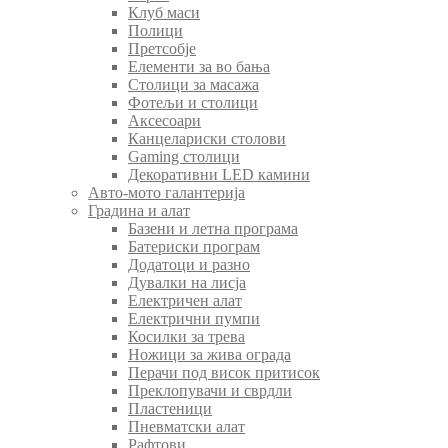
Клуб маси
Полици
Претсобје
Елементи за во бања
Столици за масажа
Фотељи и столици
Аксесоари
Канцелариски столови
Gaming столици
Декоративни LED камини
Авто-мото галантерија
Градина и алат
Базени и летна програма
Батериски програм
Додатоци и разно
Дувалки на лисја
Електричен алат
Електрични пумпи
Косилки за трева
Ножици за жива ограда
Перачи под висок притисок
Преклопувачи и сврдли
Пластеници
Пневматски алат
Рафтови