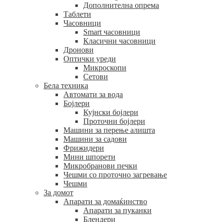
Дополнителна опрема
Таблети
Часовници
Smart часовници
Класични часовници
Дронови
Оптички уреди
Микроскопи
Сетови
Бела техника
Автомати за вода
Бојлери
Кујнски бојлери
Проточни бојлери
Машини за перење алишта
Машини за садови
Фрижидери
Мини шпорети
Микробранови печки
Чешми со проточно загревање
Чешми
За домот
Апарати за домаќинство
Апарати за пуканки
Блендери