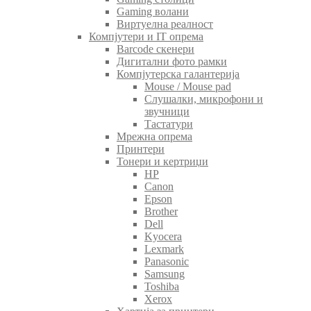
Gaming волани
Виртуелна реалност
Компјутери и IT опрема
Barcode скенери
Дигитални фото рамки
Компјутерска галантерија
Mouse / Mouse pad
Слушалки, микрофони и
звучници
Тастатури
Мрежна опрема
Принтери
Тонери и кертриџи
HP
Canon
Epson
Brother
Dell
Kyocera
Lexmark
Panasonic
Samsung
Toshiba
Xerox