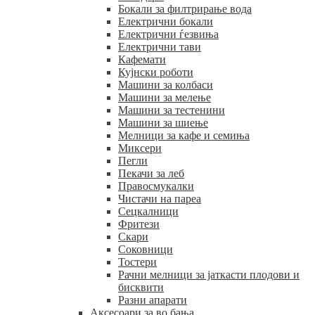
Бокали за филтрирање вода
Електрични бокали
Електрични ѓезвиња
Електрични тави
Кафемати
Кујнски роботи
Машини за колбаси
Машини за мелење
Машини за тестенини
Машини за шиење
Мелници за кафе и семиња
Миксери
Пегли
Пекачи за леб
Правосмукалки
Чистачи на пареа
Сецкалници
Фритези
Скари
Соковници
Тостери
Рачни мелници за јаткасти плодови и
бисквити
Разни апарати
Аксесоари за во бања