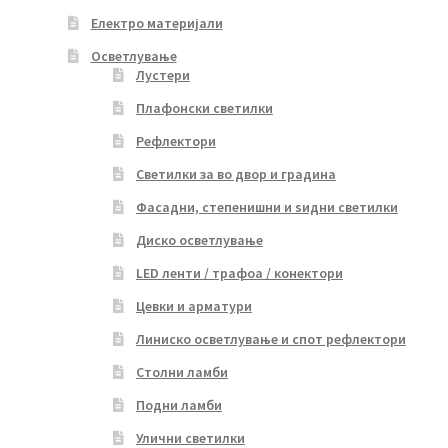
Електро материјали
Осветлување
Лустери
Плафонски светилки
Рефлектори
Светилки за во двор и градина
Фасадни, степенишни и ѕидни светилки
Диско осветлување
LED ленти / трафоа / конектори
Цевки и арматури
Линиско осветлување и спот рефлектори
Столни ламби
Подни ламби
Улични светилки