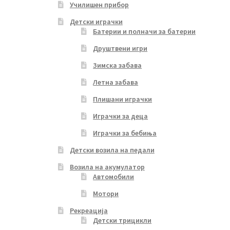
Училишен прибор
Детски играчки
Батерии и полначи за батерии
Друштвени игри
Зимска забава
Летна забава
Плишани играчки
Играчки за деца
Играчки за бебиња
Детски возила на педали
Возила на акумулатор
Автомобили
Мотори
Рекреација
Детски трицикли