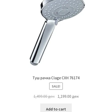
Туш рачка Clage CXH 76174
SALE!
Original
Current
1,499.00
ден
1,199.00
ден
price
price
was:
is:
Add to cart