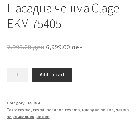
Насадна чешма Clage
EKM 75405
Original
Current
7,999.00
ден
6,999.00
ден
price
price
was:
is:
Насадна
Add to cart
чешма
7,999.00 ден.
6,999.00 ден.
Clage
EKM
75405
Category:
Чешми
Tags:
cesma
,
cesmi
,
nasadna ceshma
,
насадна чешма
,
чешма
quantity
за умивалник
,
чешми