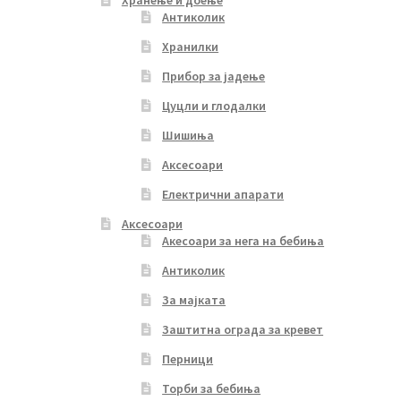
Хранење и доење
Антиколик
Хранилки
Прибор за јадење
Цуцли и глодалки
Шишиња
Аксесоари
Електрични апарати
Аксесоари
Акесоари за нега на бебиња
Антиколик
За мајката
Заштитна ограда за кревет
Перници
Торби за бебиња