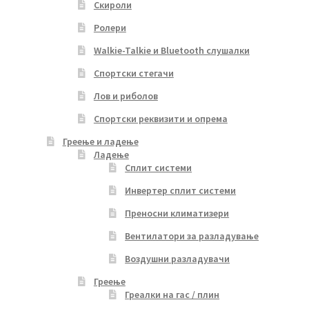
Скироли
Ролери
Walkie-Talkie и Bluetooth слушалки
Спортски стегачи
Лов и риболов
Спортски реквизити и опрема
Греење и ладење
Ладење
Сплит системи
Инвертер сплит системи
Преносни климатизери
Вентилатори за разладување
Воздушни разладувачи
Греење
Греалки на гас / плин