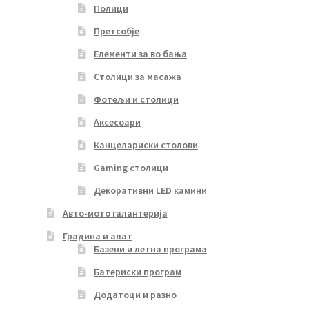
Полици
Претсобје
Елементи за во бања
Столици за масажа
Фотељи и столици
Аксесоари
Канцелариски столови
Gaming столици
Декоративни LED камини
Авто-мото галантерија
Градина и алат
Базени и летна програма
Батериски програм
Додатоци и разно