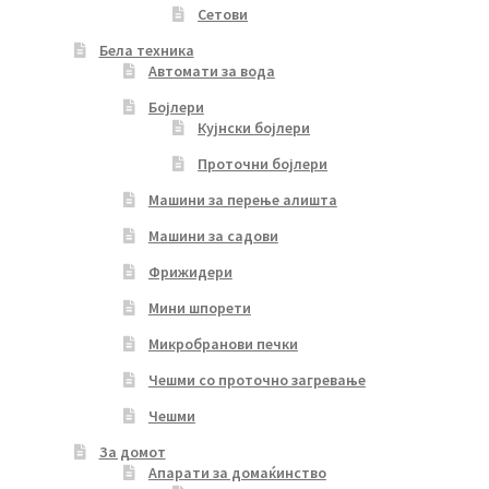
Сетови
Бела техника
Автомати за вода
Бојлери
Кујнски бојлери
Проточни бојлери
Машини за перење алишта
Машини за садови
Фрижидери
Мини шпорети
Микробранови печки
Чешми со проточно загревање
Чешми
За домот
Апарати за домаќинство