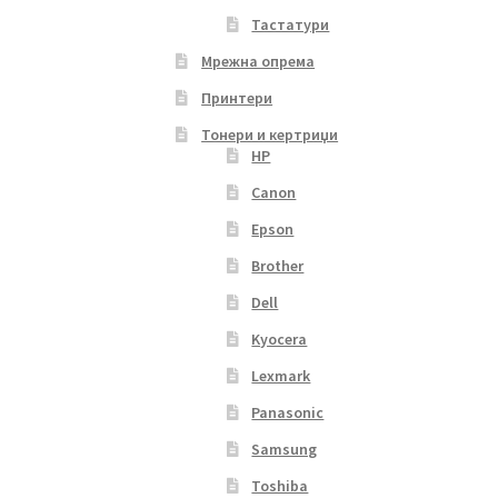
Тастатури
Мрежна опрема
Принтери
Тонери и кертриџи
HP
Canon
Epson
Brother
Dell
Kyocera
Lexmark
Panasonic
Samsung
Toshiba