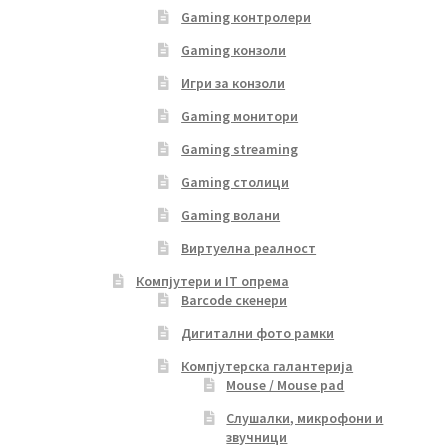
Gaming контролери
Gaming конзоли
Игри за конзоли
Gaming монитори
Gaming streaming
Gaming столици
Gaming волани
Виртуелна реалност
Компјутери и IT опрема
Barcode скенери
Дигитални фото рамки
Компјутерска галантерија
Mouse / Mouse pad
Слушалки, микрофони и
звучници