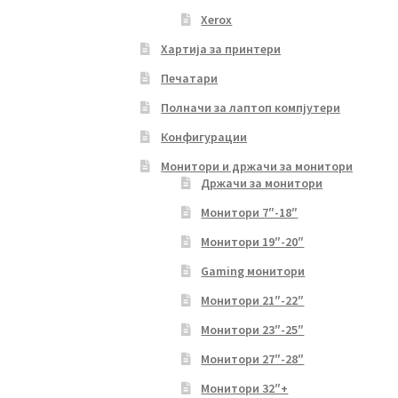
Xerox
Хартија за принтери
Печатари
Полначи за лаптоп компјутери
Конфигурации
Монитори и држачи за монитори
Држачи за монитори
Монитори 7″-18″
Монитори 19″-20″
Gaming монитори
Монитори 21″-22″
Монитори 23″-25″
Монитори 27″-28″
Монитори 32″+