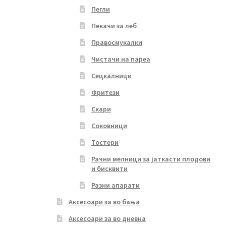
Пегли
Пекачи за леб
Правосмукалки
Чистачи на пареа
Сецкалници
Фритези
Скари
Соковници
Тостери
Рачни мелници за јаткасти плодови
и бисквити
Разни апарати
Аксесоари за во бања
Аксесоари за во дневна