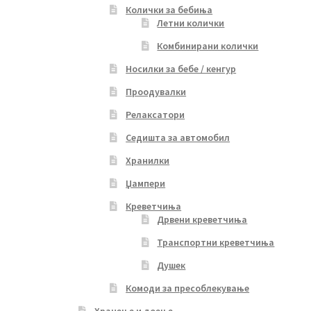
Колички за бебиња
Летни колички
Комбинирани колички
Носилки за бебе / кенгур
Проодувалки
Релаксатори
Седишта за автомобил
Хранилки
Џампери
Креветчиња
Дрвени креветчиња
Транспортни креветчиња
Душек
Комоди за пресоблекување