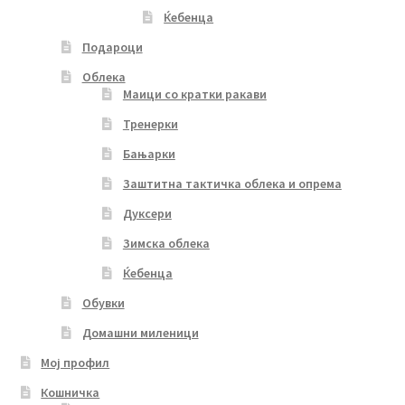
Ќебенца
Подароци
Облека
Маици со кратки ракави
Тренерки
Бањарки
Заштитна тактичка облека и опрема
Дуксери
Зимска облека
Ќебенца
Обувки
Домашни миленици
Мој профил
Кошничка