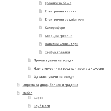
Греалки за бања
Електрични камини
Електрични радијатори
Калорифери
Кварцни греалки
Панелни конвектори
Тајфун греалки
Прочистувачи на воздух
Навлажнувачи на воздух и арома дифузери
Одвлажнувачи на воздух
Опрема за двор, балкон и градина
Мебел
Бироа
Клуб маси