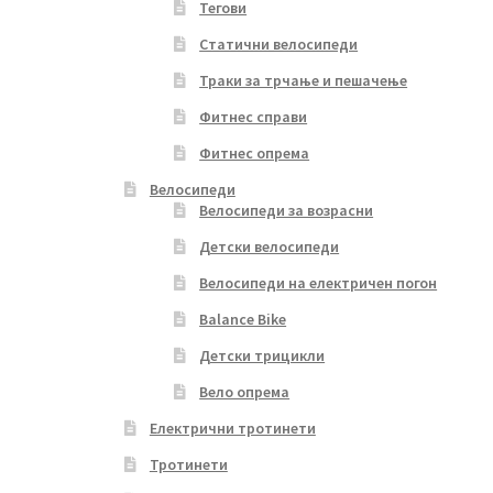
Тегови
Статични велосипеди
Траки за трчање и пешачење
Фитнес справи
Фитнес опрема
Велосипеди
Велосипеди за возрасни
Детски велосипеди
Велосипеди на електричен погон
Balance Bike
Детски трицикли
Вело опрема
Електрични тротинети
Тротинети