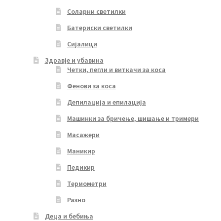
Соларни светилки
Батериски светилки
Сијалици
Здравје и убавина
Четки, пегли и виткачи за коса
Фенови за коса
Депилација и епилација
Машинки за бричење, шишање и тримери
Масажери
Маникир
Педикир
Термометри
Разно
Деца и бебиња