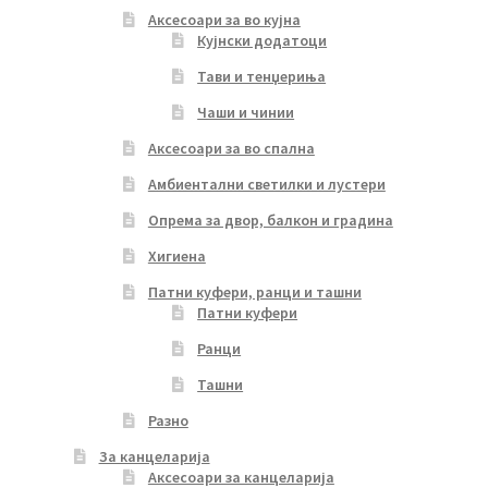
Аксесоари за во кујна
Кујнски додатоци
Тави и тенџериња
Чаши и чинии
Аксесоари за во спална
Амбиентални светилки и лустери
Опрема за двор, балкон и градина
Хигиена
Патни куфери, ранци и ташни
Патни куфери
Ранци
Ташни
Разно
За канцеларија
Аксесоари за канцеларија