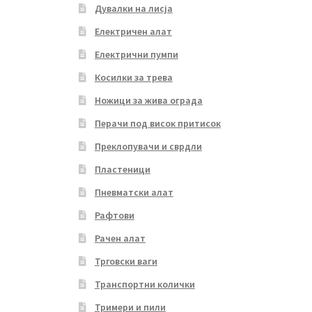
Дувалки на лисја
Електричен алат
Електрични пумпи
Косилки за трева
Ножици за жива ограда
Перачи под висок притисок
Преклопувачи и сврдли
Пластеници
Пневматски алат
Рафтови
Рачен алат
Трговски ваги
Транспортни колички
Тримери и пили