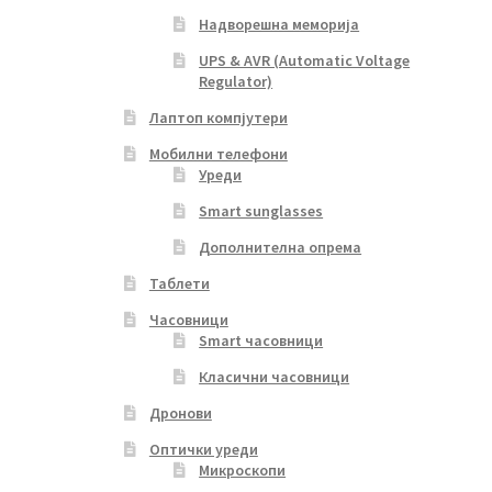
Надворешна меморија
UPS & AVR (Automatic Voltage
Regulator)
Лаптоп компјутери
Мобилни телефони
Уреди
Smart sunglasses
Дополнителна опрема
Таблети
Часовници
Smart часовници
Класични часовници
Дронови
Оптички уреди
Микроскопи