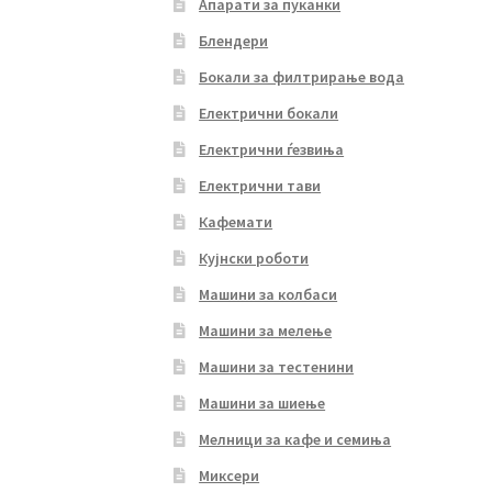
Апарати за пуканки
Блендери
Бокали за филтрирање вода
Електрични бокали
Електрични ѓезвиња
Електрични тави
Кафемати
Кујнски роботи
Машини за колбаси
Машини за мелење
Машини за тестенини
Машини за шиење
Мелници за кафе и семиња
Миксери