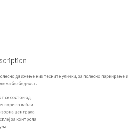
scription
полесно движење низ тесните улички, за полесно паркирање и
олема безбедност.
т се состои од:
сензори со кабли
ензорна централа
сплеј за контрола
уна