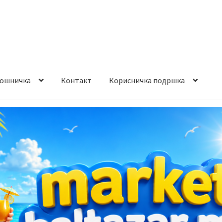
ошничка
Контакт
Корисничка подршка
става и начин на плаќање
Контакт
Корисничка подршка
а на производ
Сите производи
Услови за користење