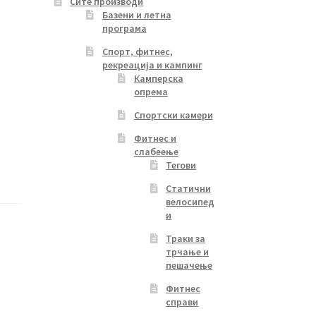
Сите производи
Базени и летна
програма
Спорт, фитнес,
рекреација и кампинг
Камперска
опрема
Спортски камери
Фитнес и
слабеење
Тегови
Статични
велосипед
и
Траки за
трчање и
пешачење
Фитнес
справи