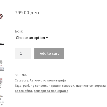
799.00
ден
Боја:
Паркинг
Add to cart
сензори
за
автомобил
quantity
SKU:
N/A
Category:
Авто-мото галантерија
Tags:
parking sensors
,
паркинг сензори
,
паркинг сензори за
автомобил
,
сензори за паркирање