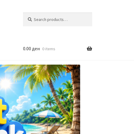
Search
Search
for:
0.00
ден
0 items