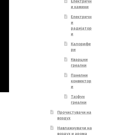
Електричн
и камини
Електричн
и
радијатор
и
Калорифе
ри
Кварцни
греалки
Панелни
конвектор
и
Тајфун
греалки
Прочистувачи на
воздух
Навлажнувачи на
воздух и арома