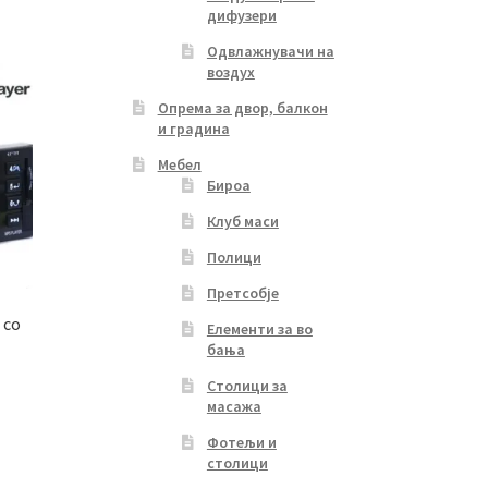
дифузери
Одвлажнувачи на
воздух
Опрема за двор, балкон
и градина
Мебел
Бироа
Клуб маси
Полици
Претсобје
 со
Елементи за во
бања
Столици за
масажа
Фотељи и
столици