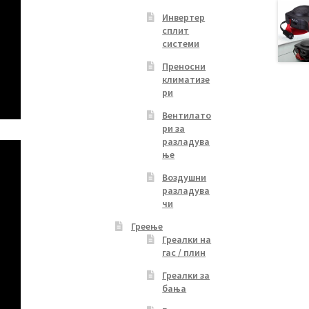
Инвертер
сплит
системи
Преносни
климатизе
ри
Вентилато
ри за
разладува
ње
Воздушни
разладува
чи
Греење
Греалки на
гас / плин
Греалки за
бања