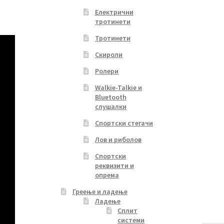
Електрични
тротинети
Тротинети
Скироли
Ролери
Walkie-Talkie и
Bluetooth
слушалки
Спортски стегачи
Лов и риболов
Спортски
реквизити и
опрема
Греење и ладење
Ладење
Сплит
системи