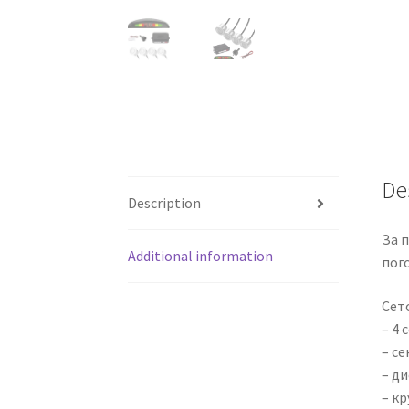
De
Description
За 
Additional information
пог
Сето
– 4 
– с
– ди
– кр