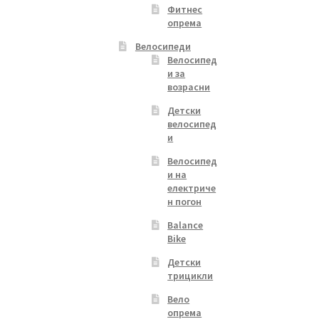
Фитнес
опрема
Велосипеди
Велосипед
и за
возрасни
Детски
велосипед
и
Велосипед
и на
електриче
н погон
Balance
Bike
Детски
трицикли
Вело
опрема