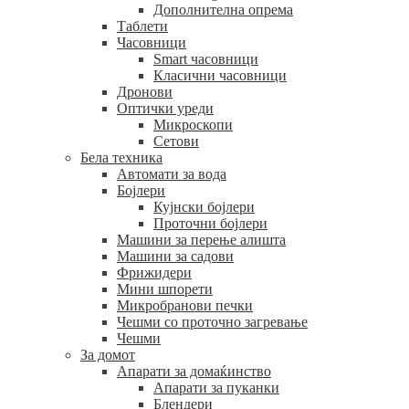
Дополнителна опрема
Таблети
Часовници
Smart часовници
Класични часовници
Дронови
Оптички уреди
Микроскопи
Сетови
Бела техника
Автомати за вода
Бојлери
Кујнски бојлери
Проточни бојлери
Машини за перење алишта
Машини за садови
Фрижидери
Мини шпорети
Микробранови печки
Чешми со проточно загревање
Чешми
За домот
Апарати за домаќинство
Апарати за пуканки
Блендери