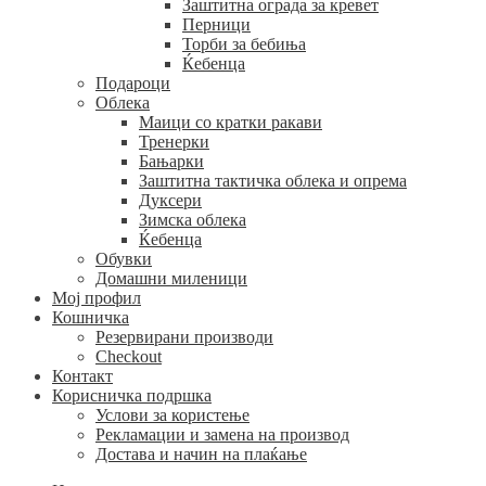
Заштитна ограда за кревет
Перници
Торби за бебиња
Ќебенца
Подароци
Облека
Маици со кратки ракави
Тренерки
Бањарки
Заштитна тактичка облека и опрема
Дуксери
Зимска облека
Ќебенца
Обувки
Домашни миленици
Мој профил
Кошничка
Резервирани производи
Checkout
Контакт
Корисничка подршка
Услови за користење
Рекламации и замена на производ
Достава и начин на плаќање