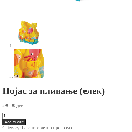
Појас за пливање (елек)
290.00
ден
Појас
за
Add to cart
пливање
Category:
Базени и летна програма
(елек)