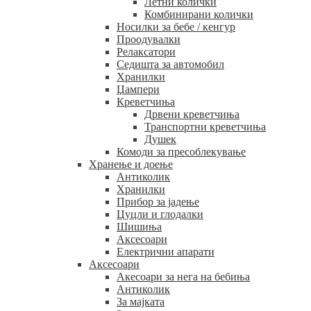
Летни колички
Комбинирани колички
Носилки за бебе / кенгур
Проодувалки
Релаксатори
Седишта за автомобил
Хранилки
Џампери
Креветчиња
Дрвени креветчиња
Транспортни креветчиња
Душек
Комоди за пресоблекување
Хранење и доење
Антиколик
Хранилки
Прибор за јадење
Цуцли и глодалки
Шишиња
Аксесоари
Електрични апарати
Аксесоари
Акесоари за нега на бебиња
Антиколик
За мајката