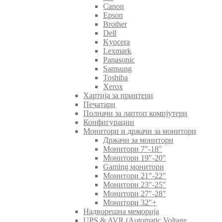
Canon
Epson
Brother
Dell
Kyocera
Lexmark
Panasonic
Samsung
Toshiba
Xerox
Хартија за принтери
Печатари
Полначи за лаптоп компјутери
Конфигурации
Монитори и држачи за монитори
Држачи за монитори
Монитори 7″-18″
Монитори 19″-20″
Gaming монитори
Монитори 21″-22″
Монитори 23″-25″
Монитори 27″-28″
Монитори 32″+
Надворешна меморија
UPS & AVR (Automatic Voltage