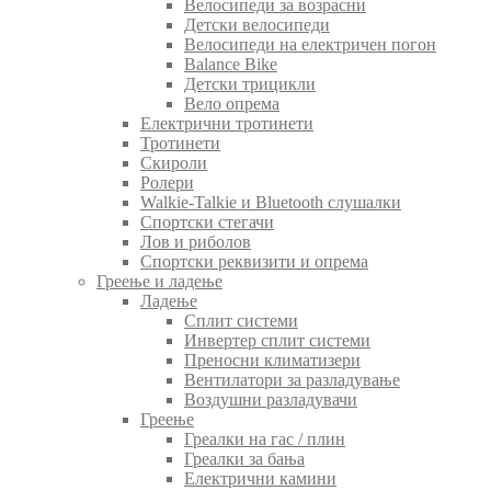
Велосипеди за возрасни
Детски велосипеди
Велосипеди на електричен погон
Balance Bike
Детски трицикли
Вело опрема
Електрични тротинети
Тротинети
Скироли
Ролери
Walkie-Talkie и Bluetooth слушалки
Спортски стегачи
Лов и риболов
Спортски реквизити и опрема
Греење и ладење
Ладење
Сплит системи
Инвертер сплит системи
Преносни климатизери
Вентилатори за разладување
Воздушни разладувачи
Греење
Греалки на гас / плин
Греалки за бања
Електрични камини