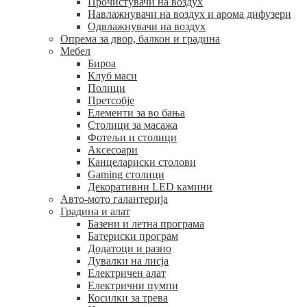
Прочистувачи на воздух
Навлажнувачи на воздух и арома дифузери
Одвлажнувачи на воздух
Опрема за двор, балкон и градина
Мебел
Бироа
Клуб маси
Полици
Претсобје
Елементи за во бања
Столици за масажа
Фотељи и столици
Аксесоари
Канцелариски столови
Gaming столици
Декоративни LED камини
Авто-мото галантерија
Градина и алат
Базени и летна програма
Батериски програм
Додатоци и разно
Дувалки на лисја
Електричен алат
Електрични пумпи
Косилки за трева