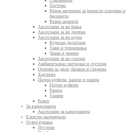
Соковници
Тостери
Рачни мелници за јаткасти плодови и
бисквити
Разни апарати
Аксесоари за во бања
Аксесоари за во дневна
Аксесоари за во кујна
Кујнски додатоци
Тави и тенџериња
Чаши и чинии
Аксесоари за во спална
Амбиентални светилки и лустери
Опрема за двор, балкон и градина
Хигиена
Патни куфери, ранци и ташни
Патни куфери
Ранци
Ташни
Разно
За канцеларија
Аксесоари за канцеларија
Електро материјали
Осветлување
Лустери