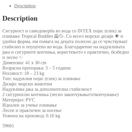
quantity
Description
Description
Сигурност и самодоверба во вода со INTEX појас (елек) за
пливање Tropical Buddies 🦺💦. Со весел морски дизајн 🐠 и
удобна форма, им помага на децата полесно да се чувствуваат
стабилно и опуштено во вода. Благодарение на надувливата
јака и сигурните копчиња, користењето е практично, безбедно
и лесно ✨
Димензии: 41 x 30 cm
Возрасна препорака: 3 – 5 години
Носивост: 18 – 23 kg
Тип: надувлив појас (елек) за пливање
Дизајн: морски животни
Надувлива јака за дополнителна стабилност
2 сигурносни копчиња (лесно закопчување/откопчување)
Материјал: PVC
Идеален за учење пливање
Лесен и практичен за носење
Тежина на производ: 0.16 kg
59661