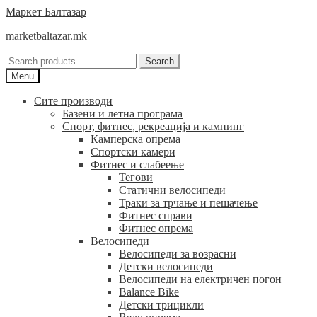
Skip
Skip
Маркет Балтазар
to
to
marketbaltazar.mk
navigation
content
Search
Search
for:
Menu
Сите производи
Базени и летна програма
Спорт, фитнес, рекреација и кампинг
Камперска опрема
Спортски камери
Фитнес и слабеење
Тегови
Статични велосипеди
Траки за трчање и пешачење
Фитнес справи
Фитнес опрема
Велосипеди
Велосипеди за возрасни
Детски велосипеди
Велосипеди на електричен погон
Balance Bike
Детски трицикли