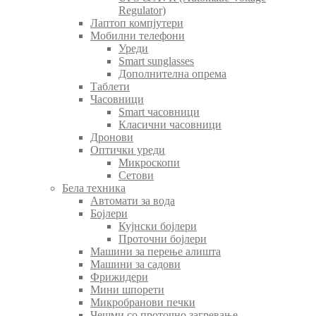
Regulator)
Лаптоп компјутери
Мобилни телефони
Уреди
Smart sunglasses
Дополнителна опрема
Таблети
Часовници
Smart часовници
Класични часовници
Дронови
Оптички уреди
Микроскопи
Сетови
Бела техника
Автомати за вода
Бојлери
Кујнски бојлери
Проточни бојлери
Машини за перење алишта
Машини за садови
Фрижидери
Мини шпорети
Микробранови печки
Чешми со проточно загревање