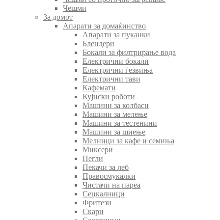
Чешми
За домот
Апарати за домаќинство
Апарати за пуканки
Блендери
Бокали за филтрирање вода
Електрични бокали
Електрични ѓезвиња
Електрични тави
Кафемати
Кујнски роботи
Машини за колбаси
Машини за мелење
Машини за тестенини
Машини за шиење
Мелници за кафе и семиња
Миксери
Пегли
Пекачи за леб
Правосмукалки
Чистачи на пареа
Сецкалници
Фритези
Скари