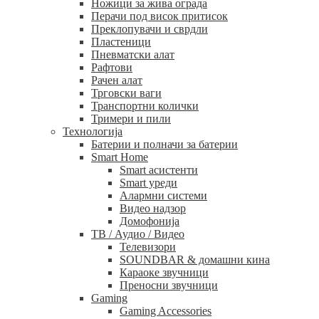
Ножици за жива ограда
Перачи под висок притисок
Преклопувачи и сврдли
Пластеници
Пневматски алат
Рафтови
Рачен алат
Трговски ваги
Транспортни колички
Тримери и пили
Технологија
Батерии и полначи за батерии
Smart Home
Smart асистенти
Smart уреди
Алармни системи
Видео надзор
Домофонија
ТВ / Аудио / Видео
Телевизори
SOUNDBAR & домашни кина
Караоке звучници
Преносни звучници
Gaming
Gaming Accessories