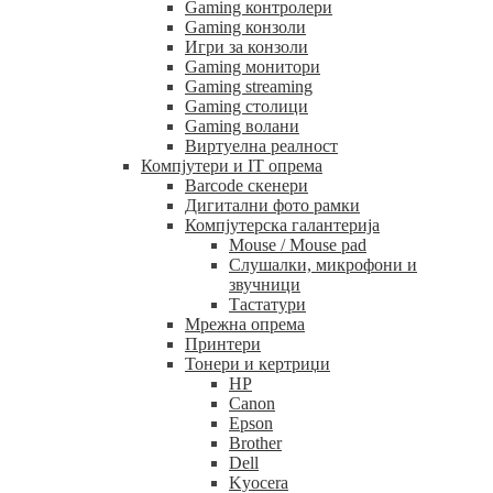
Gaming контролери
Gaming конзоли
Игри за конзоли
Gaming монитори
Gaming streaming
Gaming столици
Gaming волани
Виртуелна реалност
Компјутери и IT опрема
Barcode скенери
Дигитални фото рамки
Компјутерска галантерија
Mouse / Mouse pad
Слушалки, микрофони и
звучници
Тастатури
Мрежна опрема
Принтери
Тонери и кертриџи
HP
Canon
Epson
Brother
Dell
Kyocera