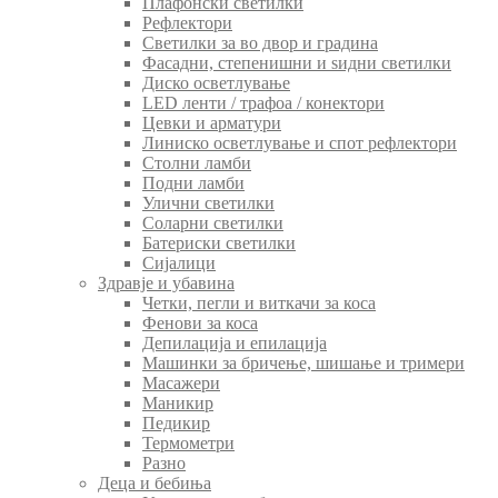
Плафонски светилки
Рефлектори
Светилки за во двор и градина
Фасадни, степенишни и ѕидни светилки
Диско осветлување
LED ленти / трафоа / конектори
Цевки и арматури
Линиско осветлување и спот рефлектори
Столни ламби
Подни ламби
Улични светилки
Соларни светилки
Батериски светилки
Сијалици
Здравје и убавина
Четки, пегли и виткачи за коса
Фенови за коса
Депилација и епилација
Машинки за бричење, шишање и тримери
Масажери
Маникир
Педикир
Термометри
Разно
Деца и бебиња