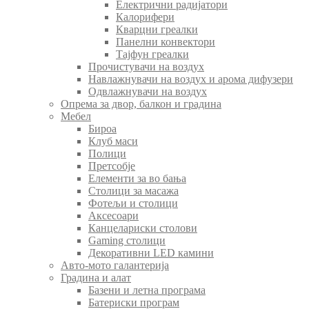
Електрични радијатори
Калорифери
Кварцни греалки
Панелни конвектори
Тајфун греалки
Прочистувачи на воздух
Навлажнувачи на воздух и арома дифузери
Одвлажнувачи на воздух
Опрема за двор, балкон и градина
Мебел
Бироа
Клуб маси
Полици
Претсобје
Елементи за во бања
Столици за масажа
Фотељи и столици
Аксесоари
Канцелариски столови
Gaming столици
Декоративни LED камини
Авто-мото галантерија
Градина и алат
Базени и летна програма
Батериски програм