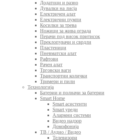
Додатоци и разно
Дувалки на лисја
Електричен алат
Електрични пумпи
Косилки за трева
Ножици за жива ограда
Перачи под висок притисок
Преклопувачи и сврдли
Пластеници
Пневматски алат
Рафтови
Рачен алат
Трговски ваги
Транспортни колички
Тримери и пили
Технологија
Батерии и полначи за батерии
Smart Home
Smart асистенти
Smart уреди
Алармни системи
Видео надзор
Домофонија
ТВ / Аудио / Видео
Телевизори