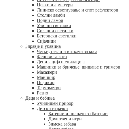
Цевки и арматури
Линиско осветлување и спот рефлектори
Столни ламби
Подни ламби
Улични светилки
Соларни светилки
Батериски светилки
Сијалици
Здравје и убавина
Четки, пегли и виткачи за коса
Фенови за коса
Депилација и епилација
Машинки за бричење, шишање и тримери
Масажери
Маникир
Педикир
Термометри
Разно
Деца и бебиња
Училишен прибор
Детски играчки
Батерии и полначи за батерии
Друштвени игри
Зимска забава