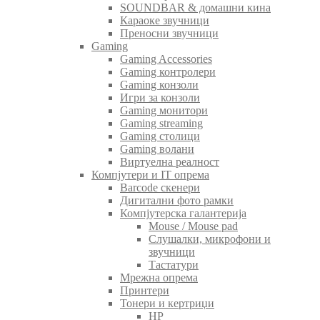
SOUNDBAR & домашни кина
Караоке звучници
Преносни звучници
Gaming
Gaming Accessories
Gaming контролери
Gaming конзоли
Игри за конзоли
Gaming монитори
Gaming streaming
Gaming столици
Gaming волани
Виртуелна реалност
Компјутери и IT опрема
Barcode скенери
Дигитални фото рамки
Компјутерска галантерија
Mouse / Mouse pad
Слушалки, микрофони и
звучници
Тастатури
Мрежна опрема
Принтери
Тонери и кертриџи
HP