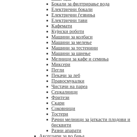
Бокали за филтрирање вода
Електрични бокали
Електрични ѓезвиња
Електрични тави
Кафемати
Кујнски роботи
Машини за колбаси
Машини за мелење
Машини за тестенини
Машини за шиење
Мелници за кафе и семиња
Миксери
Пегли
Пекачи за леб
Правосмукалки
Чистачи на пареа
Сецкалници
Фритези
Скари
Соковници
Тостери
Рачни мелници за јаткасти плодови и
бисквити
Разни апарати
Аксесоари за во бања