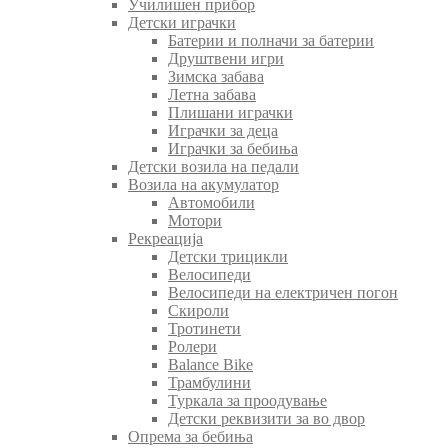
Училишен прибор
Детски играчки
Батерии и полначи за батерии
Друштвени игри
Зимска забава
Летна забава
Плишани играчки
Играчки за деца
Играчки за бебиња
Детски возила на педали
Возила на акумулатор
Автомобили
Мотори
Рекреација
Детски трицикли
Велосипеди
Велосипеди на електричен погон
Скироли
Тротинети
Ролери
Balance Bike
Трамбулини
Туркала за проодување
Детски реквизити за во двор
Опрема за бебиња