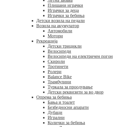
Летна забава
Плишани играчки
Играчки за деца
Играчки за бебиња
Детски возила на педали
Возила на акумулатор
Автомобили
Мотори
Рекреација
Детски трицикли
Велосипеди
Велосипеди на електричен погон
Скироли
Тротинети
Ролери
Balance Bike
Трамбулини
Туркала за проодување
Детски реквизити за во двор
Опрема за бебиња
Бања и тоалет
Безбедносни апарати
Дубаци
Игрални
Колички за бебиња