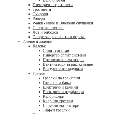
Вело опрема
Електрични тротинети
Тротинети
Скироли
Ролери
Walkie-Talkie и Bluetooth слушалки
Спортски стегачи
Лов и риболов
Спортски реквизити и опрема
Греење и ладење
Ладење
Сплит системи
Инвертер сплит системи
Преносни климатизери
Вентилатори за разладување
Воздушни разладувачи
Греење
Греалки на гас / плин
Греалки за бања
Електрични камини
Електрични радијатори
Калорифери
Кварцни греалки
Панелни конвектори
Тајфун греалки