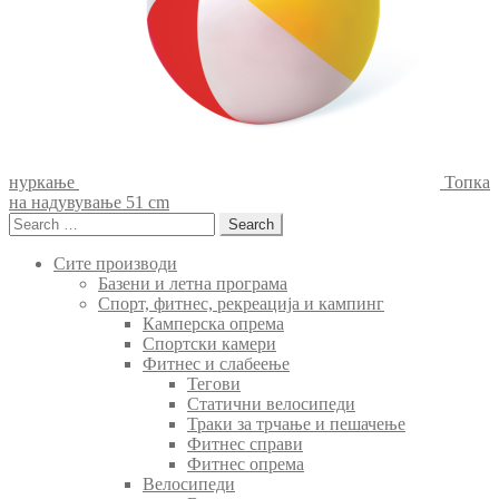
нуркање
Топка
на надувување 51 cm
Search
for:
Сите производи
Базени и летна програма
Спорт, фитнес, рекреација и кампинг
Камперска опрема
Спортски камери
Фитнес и слабеење
Тегови
Статични велосипеди
Траки за трчање и пешачење
Фитнес справи
Фитнес опрема
Велосипеди