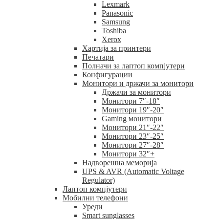
Lexmark
Panasonic
Samsung
Toshiba
Xerox
Хартија за принтери
Печатари
Полначи за лаптоп компјутери
Конфигурации
Монитори и држачи за монитори
Држачи за монитори
Монитори 7″-18″
Монитори 19″-20″
Gaming монитори
Монитори 21″-22″
Монитори 23″-25″
Монитори 27″-28″
Монитори 32″+
Надворешна меморија
UPS & AVR (Automatic Voltage
Regulator)
Лаптоп компјутери
Мобилни телефони
Уреди
Smart sunglasses