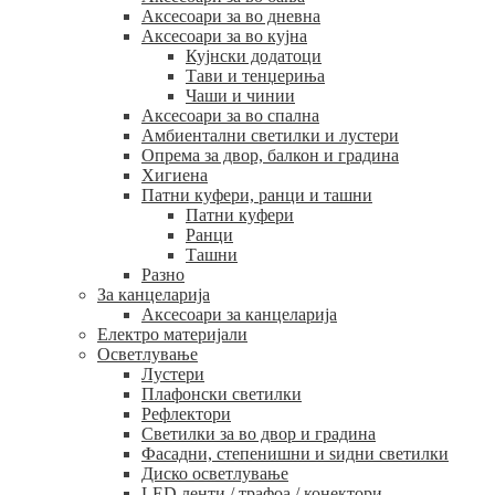
Аксесоари за во дневна
Аксесоари за во кујна
Кујнски додатоци
Тави и тенџериња
Чаши и чинии
Аксесоари за во спална
Амбиентални светилки и лустери
Опрема за двор, балкон и градина
Хигиена
Патни куфери, ранци и ташни
Патни куфери
Ранци
Ташни
Разно
За канцеларија
Аксесоари за канцеларија
Електро материјали
Осветлување
Лустери
Плафонски светилки
Рефлектори
Светилки за во двор и градина
Фасадни, степенишни и ѕидни светилки
Диско осветлување
LED ленти / трафоа / конектори