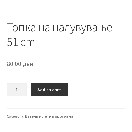
Топка на надувување
51 cm
80.00
ден
Топка
Add to cart
на
надувување
51
cm
Category:
Базени и летна програма
quantity