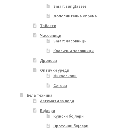
Smart sunglasses
Дополнителна опрема
Таблети
Часовници
Smart часовници
Класични часовници
Дронови
Оптички уреди
Микроскопи
Сетови
Бела техника
Автомати за вода
Бојлери
Кујнски бојлери
Проточни бојлери