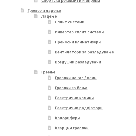
Спортски реквизити и опрема
Греење и ладење
Ладење
Сплит системи
Инвертер сплит системи
Преносни климатизери
Вентилатори за разладување
Воздушни разладувачи
Греење
Греалки на гас / плин
Греалки за бања
Електрични камини
Електрични радијатори
Калорифери
Кварцни греалки