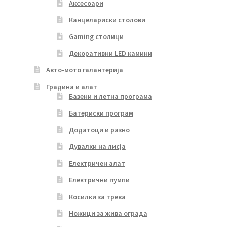
Аксесоари
Канцелариски столови
Gaming столици
Декоративни LED камини
Авто-мото галантерија
Градина и алат
Базени и летна програма
Батериски програм
Додатоци и разно
Дувалки на лисја
Електричен алат
Електрични пумпи
Косилки за трева
Ножици за жива ограда