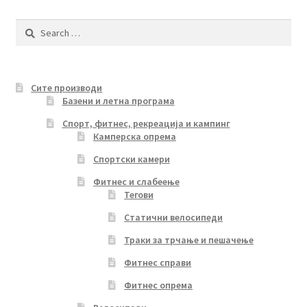
Search
for:
Сите производи
Базени и летна програма
Спорт, фитнес, рекреација и кампинг
Камперска опрема
Спортски камери
Фитнес и слабеење
Тегови
Статични велосипеди
Траки за трчање и пешачење
Фитнес справи
Фитнес опрема