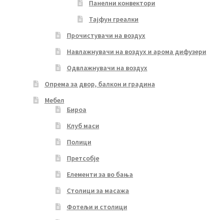
Панелни конвектори
Тајфун греалки
Прочистувачи на воздух
Навлажнувачи на воздух и арома дифузери
Одвлажнувачи на воздух
Опрема за двор, балкон и градина
Мебел
Бироа
Клуб маси
Полици
Претсобје
Елементи за во бања
Столици за масажа
Фотељи и столици