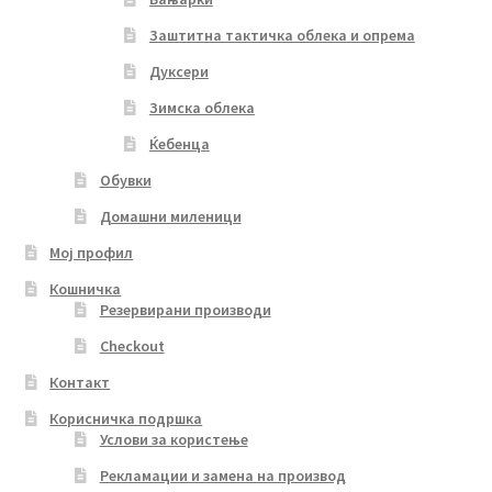
Заштитна тактичка облека и опрема
Дуксери
Зимска облека
Ќебенца
Обувки
Домашни миленици
Мој профил
Кошничка
Резервирани производи
Checkout
Контакт
Корисничка подршка
Услови за користење
Рекламации и замена на производ