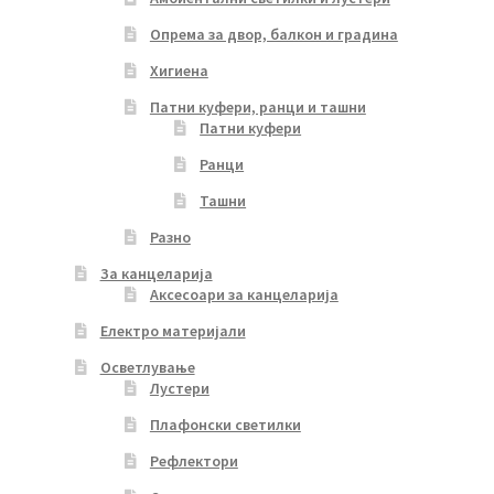
Опрема за двор, балкон и градина
Хигиена
Патни куфери, ранци и ташни
Патни куфери
Ранци
Ташни
Разно
За канцеларија
Аксесоари за канцеларија
Електро материјали
Осветлување
Лустери
Плафонски светилки
Рефлектори