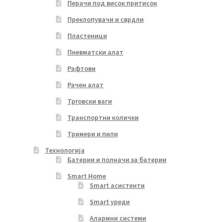
Перачи под висок притисок
Преклопувачи и сврдли
Пластеници
Пневматски алат
Рафтови
Рачен алат
Трговски ваги
Транспортни колички
Тримери и пили
Технологија
Батерии и полначи за батерии
Smart Home
Smart асистенти
Smart уреди
Алармни системи