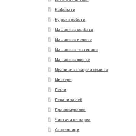
Кафемати
Кујнски роботи
Машини за колбаси
Машини за мелење
Машини за тестенини
Машини за шиење
Мелници за кафе и семиња
Миксери
Пегли
Пекачи за леб
Правосмукалки
Чистачи на пареа
Сецкалници