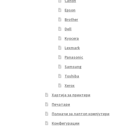
Canon
Epson
Brother
Dell
Kyocera
Lexmark
Panasonic
Samsung
Toshiba
Xerox
Хартија за принтери
Печатари
Полначи за лаптоп компјутери
Конфигурации