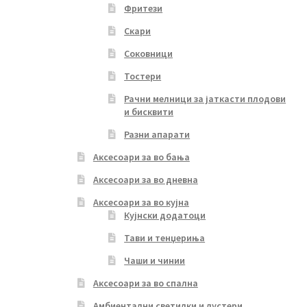
Фритези
Скари
Соковници
Тостери
Рачни мелници за јаткасти плодови
и бисквити
Разни апарати
Аксесоари за во бања
Аксесоари за во дневна
Аксесоари за во кујна
Кујнски додатоци
Тави и тенџериња
Чаши и чинии
Аксесоари за во спална
Амбиентални светилки и лустери