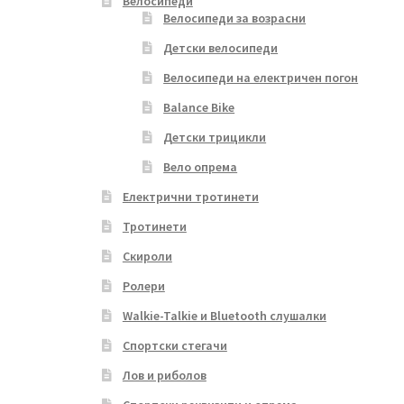
Велосипеди
Велосипеди за возрасни
Детски велосипеди
Велосипеди на електричен погон
Balance Bike
Детски трицикли
Вело опрема
Електрични тротинети
Тротинети
Скироли
Ролери
Walkie-Talkie и Bluetooth слушалки
Спортски стегачи
Лов и риболов