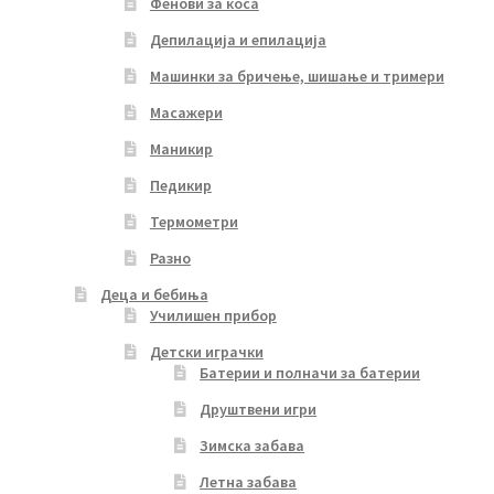
Фенови за коса
Депилација и епилација
Машинки за бричење, шишање и тримери
Масажери
Маникир
Педикир
Термометри
Разно
Деца и бебиња
Училишен прибор
Детски играчки
Батерии и полначи за батерии
Друштвени игри
Зимска забава
Летна забава