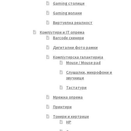
Gaming столици
Gaming волани
Виртуелна реалност
Компјутери и IT опрема
Barcode скенери
Дигитални фото рамки
Компјутерска галантерија
Mouse / Mouse pad
Слушалки, микрофони и
звучници
Тастатури
Мрежна опрема
Принтери
Тонери и кертриџи
HP