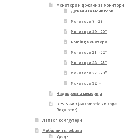
Монитори и држачи за монитори
Држачи за монитори
Монитори 7″-18″
Монитори 19″-20″
Gaming монитори
Монитори 21″-22″
Монитори 23″-25″
Монитори 27″-28″
Монитори 32″+
Надворешна меморија
UPS & AVR (Automatic Voltage
Regulator)
Лаптоп компјутери
Мобилни телефони
Уреди