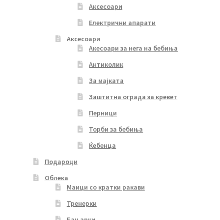
Аксесоари
Електрични апарати
Аксесоари
Акесоари за нега на бебиња
Антиколик
За мајката
Заштитна ограда за кревет
Перници
Торби за бебиња
Ќебенца
Подароци
Облека
Маици со кратки ракави
Тренерки
Бањарки