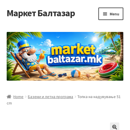
Маркет Балтазар
Skip
Skip
Menu
to
to
navigation
content
Home
Checkout
Homepage
Privacy Policy
Достава и начин на плаќање
Home
Базени и летна програма
Топка на надувување 51
cm
Контакт
Корисничка подршка