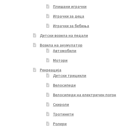
Плишани играчки
Играчки за деца
Играчки за бебиња
Детски возила на педали
Возила на акумулатор
Автомобили
Мотори
Рекреација
Детски трицикли
Велосипеди
Велосипеди на електричен погон
Скироли
Тротинети
Ролери