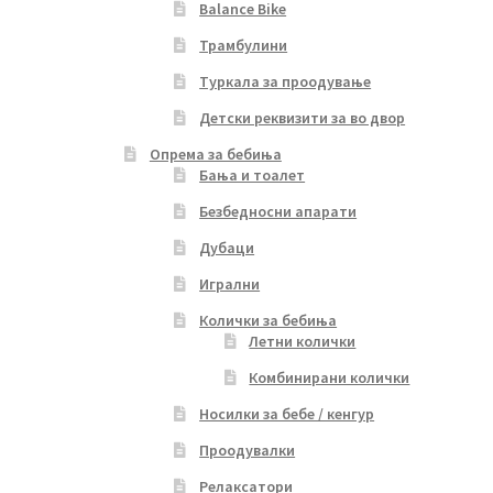
Balance Bike
Трамбулини
Туркала за проодување
Детски реквизити за во двор
Опрема за бебиња
Бања и тоалет
Безбедносни апарати
Дубаци
Игрални
Колички за бебиња
Летни колички
Комбинирани колички
Носилки за бебе / кенгур
Проодувалки
Релаксатори