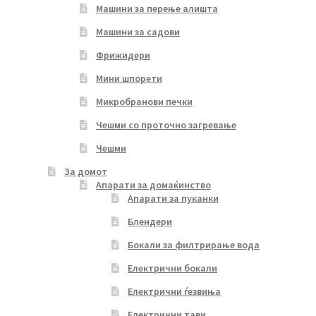
Машини за перење алишта
Машини за садови
Фрижидери
Мини шпорети
Микробранови печки
Чешми со проточно загревање
Чешми
За домот
Апарати за домаќинство
Апарати за пуканки
Блендери
Бокали за филтрирање вода
Електрични бокали
Електрични ѓезвиња
Електрични тави