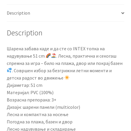
Description
Description
Шарена забава каде и да сте со INTEX топка на
надувување 51 cm
. Лесна, практична и секогаш
спремна за игра – било на плажа, двор или покрај базен
. Совршен избор за безгрижни летни моменти и
детска радост во движење
Дијаметар: 51 cm
Материјал: PVC (100%)
Возрасна препорака: 3+
Дизајн: шарени панели (multicolor)
Лесна и компактна за носење
Погодна за плажа, базен и двор
Лесно надувување и складирање