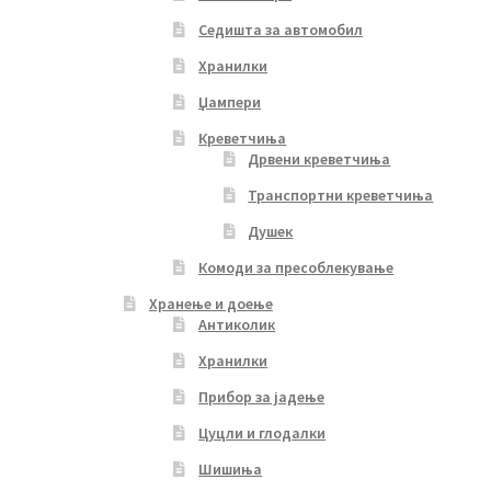
Седишта за автомобил
Хранилки
Џампери
Креветчиња
Дрвени креветчиња
Транспортни креветчиња
Душек
Комоди за пресоблекување
Хранење и доење
Антиколик
Хранилки
Прибор за јадење
Цуцли и глодалки
Шишиња