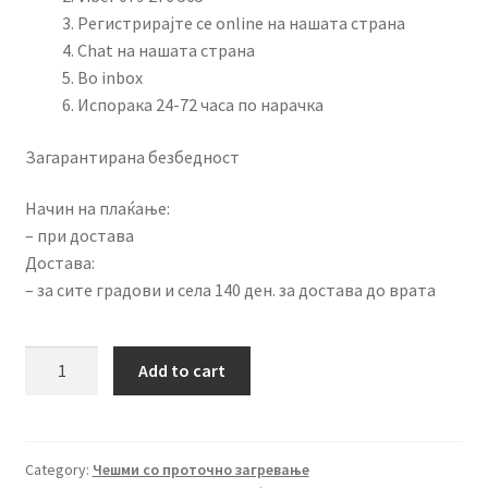
Регистрирајте се online на нашата страна
Chat на нашата страна
Во inbox
Испорака 24-72 часа по нарачка
Загарантирана безбедност
Начин на плаќање:
– при достава
Достава:
– за сите градови и села 140 ден. за достава до врата
Чешма
Add to cart
со
туш
со
проточно
Category:
Чешми со проточно загревање