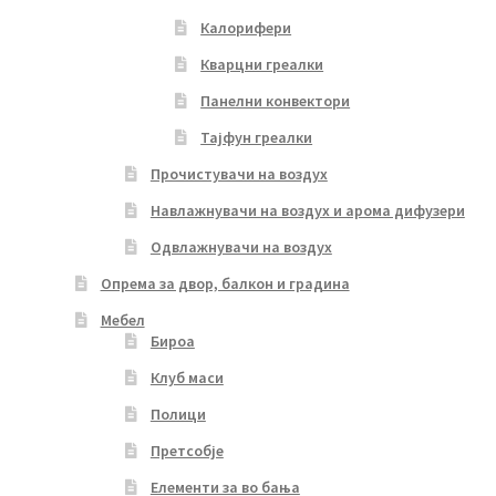
Калорифери
Кварцни греалки
Панелни конвектори
Тајфун греалки
Прочистувачи на воздух
Навлажнувачи на воздух и арома дифузери
Одвлажнувачи на воздух
Опрема за двор, балкон и градина
Мебел
Бироа
Клуб маси
Полици
Претсобје
Елементи за во бања