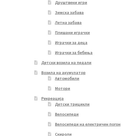
Друштвени игри
Зимска забава
Летна забава
Плишани играчки
Играчки за деца
Играчки за бебиња
Детски возила на педали
Возила на акумулатор
Автомобили
Мотори
Рекреација
Детски трицикли
Велосипеди
Велосипеди на електричен погон
Скироли