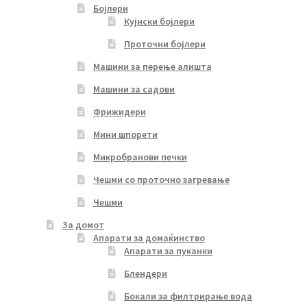
Бојлери
Кујнски бојлери
Проточни бојлери
Машини за перење алишта
Машини за садови
Фрижидери
Мини шпорети
Микробранови печки
Чешми со проточно загревање
Чешми
За домот
Апарати за домаќинство
Апарати за пуканки
Блендери
Бокали за филтрирање вода