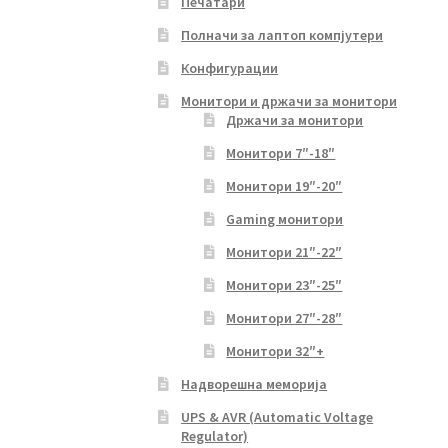
Печатари
Полначи за лаптоп компјутери
Конфигурации
Монитори и држачи за монитори
Држачи за монитори
Монитори 7″-18″
Монитори 19″-20″
Gaming монитори
Монитори 21″-22″
Монитори 23″-25″
Монитори 27″-28″
Монитори 32″+
Надворешна меморија
UPS & AVR (Automatic Voltage
Regulator)