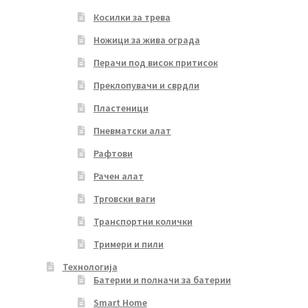
Косилки за трева
Ножици за жива ограда
Перачи под висок притисок
Преклопувачи и сврдли
Пластеници
Пневматски алат
Рафтови
Рачен алат
Трговски ваги
Транспортни колички
Тримери и пили
Технологија
Батерии и полначи за батерии
Smart Home