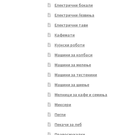
Електрични бокали
Електрични ѓезвиња
Електрични тави
Кафемати
Кујнски роботи
Машини за колбаси
Машини за мелење
Машини за тестенини
Машини за шиење
Мелници за кафе и семиња
Миксери
Пегли
Пекачи за леб
Правосмукалки