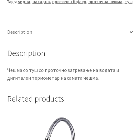
Tags:
ѕидна
,
насадна
,
проточен бојлер
,
проточна чешма
,
туш
загревање
-
ѕидна
/
Description
насадна
quantity
Description
Чешма со туш со проточно загревање на водата и
дигитален термометар на самата чешма.
Related products