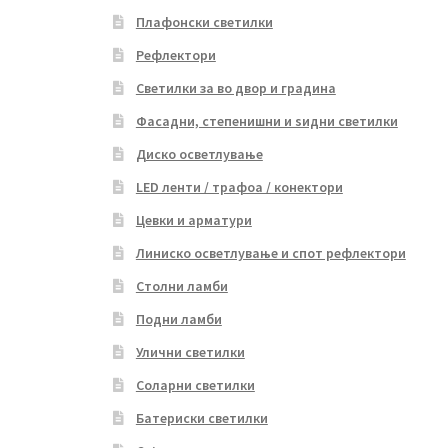
Плафонски светилки
Рефлектори
Светилки за во двор и градина
Фасадни, степенишни и ѕидни светилки
Диско осветлување
LED ленти / трафоа / конектори
Цевки и арматури
Линиско осветлување и спот рефлектори
Столни ламби
Подни ламби
Улични светилки
Соларни светилки
Батериски светилки