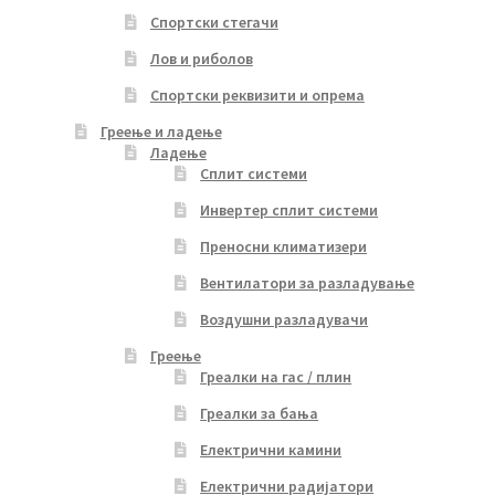
Спортски стегачи
Лов и риболов
Спортски реквизити и опрема
Греење и ладење
Ладење
Сплит системи
Инвертер сплит системи
Преносни климатизери
Вентилатори за разладување
Воздушни разладувачи
Греење
Греалки на гас / плин
Греалки за бања
Електрични камини
Електрични радијатори