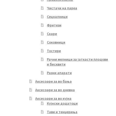
Чистачи на пареа
Сецкалници
Фритези
Скари
Соковници
Тостери
Рачни мелници за јаткасти плодови
и бисквити
Разни апарати
Аксесоари за во бања
Аксесоари за во дневна
Аксесоари за во кујна
Кујнски додатоци
Тави и тенџериња