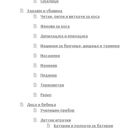
Сијалици
Здравје и убавина
Четки, пегли и виткачи за коса
Фенови за коса
Депилација и епилација
Машинки за бричење, шишање и тримери
Масажери
Маникир
Педикир
Термометри
Разно
Деца и бебиња
Училишен прибор
Детски играчки
Батерии и полначи за батерии