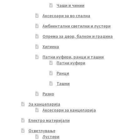
Чаши и чинии
Аксесоари за во спална
Амбиентални светилки и лустери
Опрема за двор, балкон и градина
Хигиена
Патни куфери, ранци и ташни
Патни куфери
Ранци
Ташни
Разно
За канцеларија
Аксесоари за канцеларија
Електро материјали
Осветлување
Лустери