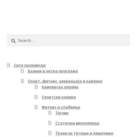
Search
for:
Сите производи
Базени и летна програма
Спорт, фитнес, рекреација и кампинг
Камперска опрема
Спортски камери
Фитнес и слабеење
Тегови
Статични велосипеди
Траки за трчање и пешачење