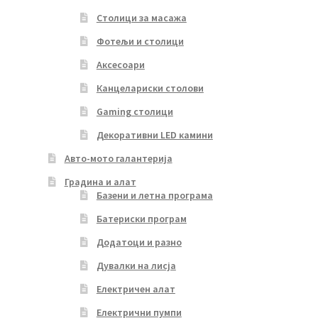
Столици за масажа
Фотељи и столици
Аксесоари
Канцелариски столови
Gaming столици
Декоративни LED камини
Авто-мото галантерија
Градина и алат
Базени и летна програма
Батериски програм
Додатоци и разно
Дувалки на лисја
Електричен алат
Електрични пумпи