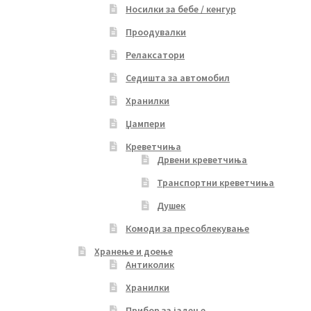
Носилки за бебе / кенгур
Проодувалки
Релаксатори
Седишта за автомобил
Хранилки
Џампери
Креветчиња
Дрвени креветчиња
Транспортни креветчиња
Душек
Комоди за пресоблекување
Хранење и доење
Антиколик
Хранилки
Прибор за јадење