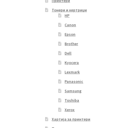
Принтери
Тонери и кертриџи
HP
Canon
Epson
Brother
Dell
Kyocera
Lexmark
Panasonic
Samsung
Toshiba
Xerox
Хартија за принтери