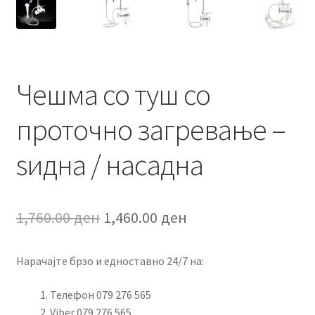
Чешма со туш со
проточно загревање –
ѕидна / насадна
Original
Current
1,760.00
ден
1,460.00
ден
price
price
Нарачајте брзо и едноставно 24/7 на:
was:
is:
1,760.00 ден.
1,460.00 ден.
Телефон 079 276 565
Viber 079 276 565