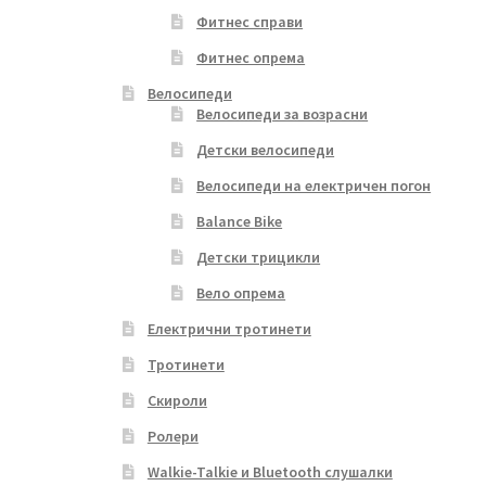
Фитнес справи
Фитнес опрема
Велосипеди
Велосипеди за возрасни
Детски велосипеди
Велосипеди на електричен погон
Balance Bike
Детски трицикли
Вело опрема
Електрични тротинети
Тротинети
Скироли
Ролери
Walkie-Talkie и Bluetooth слушалки