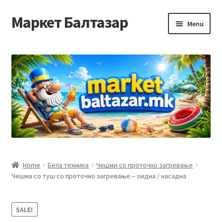
Маркет Балтазар
Skip
Skip
Menu
to
to
navigation
content
Home
Checkout
Homepage
Privacy Policy
Достава и начин на плаќање
Home
Бела техника
Чешми со проточно загревање
Чешма со туш со проточно загревање – ѕидна / насадна
Контакт
Корисничка подршка
SALE!