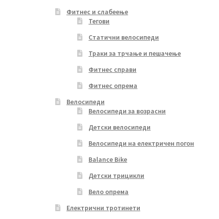
Фитнес и слабеење
Тегови
Статични велосипеди
Траки за трчање и пешачење
Фитнес справи
Фитнес опрема
Велосипеди
Велосипеди за возрасни
Детски велосипеди
Велосипеди на електричен погон
Balance Bike
Детски трицикли
Вело опрема
Електрични тротинети