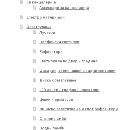
За канцеларија
Аксесоари за канцеларија
Електро материјали
Осветлување
Лустери
Плафонски светилки
Рефлектори
Светилки за во двор и градина
Фасадни, степенишни и ѕидни светилки
Диско осветлување
LED ленти / трафоа / конектори
Цевки и арматури
Линиско осветлување и спот рефлектори
Столни ламби
Подни ламби