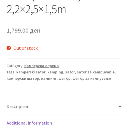
2,2×2,5×1,5m
1,799.00
ден
Out of stock
Category:
Камперска опрема
Tags:
kamperski sator
,
kamping
,
sator
,
sator za kampuvanje
,
камперски шатор
,
кампинг
,
шатор
,
шатор за кампување
Description
Additional information