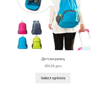
Детски ранец
450.00
ден
This
Select options
product
has
multiple
variants.
The