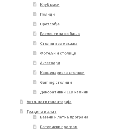
Клуб маси
Полици
Претсобје
Елементи за во бања
Столици за масажа
Фотељи и столици
Аксесоари
Канцелариски столови
Gaming столици
Декоративни LED камини
Авто-мото галантерија
Градина и алат
Базени и летна програма
Батериски програм