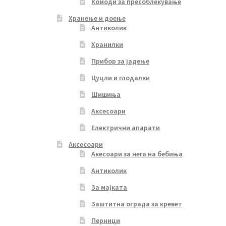
Комоди за пресоблекување
Хранење и доење
Антиколик
Хранилки
Прибор за јадење
Цуцли и глодалки
Шишиња
Аксесоари
Електрични апарати
Аксесоари
Акесоари за нега на бебиња
Антиколик
За мајката
Заштитна ограда за кревет
Перници