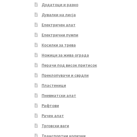
Додатоци и разно
Дувалки на лисја
Електричен алат
Електрични пумпи
Косилки за трева
Ножици за жива ограда
Перачи под висок притисок
Преклопувачи и сврдли
Пластеници
Пневматски алат
Рафтови
Рачен алат
Трговски ваги
Транспортни колички