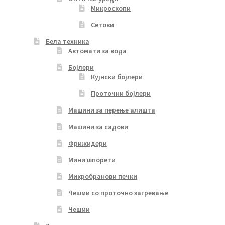
Микроскопи
Сетови
Бела техника
Автомати за вода
Бојлери
Кујнски бојлери
Проточни бојлери
Машини за перење алишта
Машини за садови
Фрижидери
Мини шпорети
Микробранови печки
Чешми со проточно загревање
Чешми