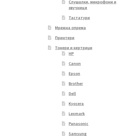
Слушалки, микрофони и
звучници
Тастатури
Мрежна опрема
Принтери
Тонери и кертриџи
HP
Canon
Epson
Brother
Dell
Kyocera
Lexmark
Panasonic
Samsung