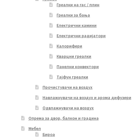
Греалки на гас / плин
Греалки за бања
Електрични камини
Електрични радијатори
Калорифери
Кварцни греалки
Панелни конвектори
Тајфун греалки
Прочистувачи на воздух
Навлажнувачи на воздух и арома дифузери
Одвлажнувачи на воздух
Опрема за двор, балкон и градина
Мебел
Бироа