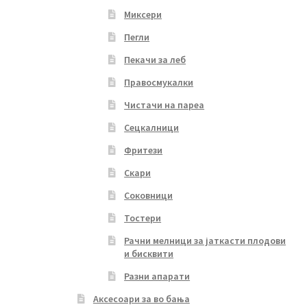
Миксери
Пегли
Пекачи за леб
Правосмукалки
Чистачи на пареа
Сецкалници
Фритези
Скари
Соковници
Тостери
Рачни мелници за јаткасти плодови
и бисквити
Разни апарати
Аксесоари за во бања