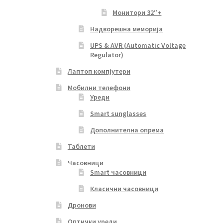
Монитори 32″+
Надворешна меморија
UPS & AVR (Automatic Voltage
Regulator)
Лаптоп компјутери
Мобилни телефони
Уреди
Smart sunglasses
Дополнителна опрема
Таблети
Часовници
Smart часовници
Класични часовници
Дронови
Оптички уреди