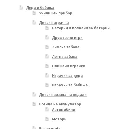
Деца и бебиња
Училишен прибор
Детски играчки
Батерии и полначи за батерии
Друштвени игри
Зимска забава
Летна забава
Плишани играчки
Играчки за деца
Играчки за бебиња
Детски возила на педали
Возила на акумулатор
Автомобили
Мотори
Рекреација