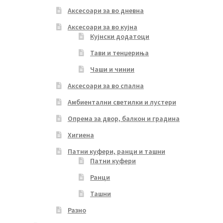
Аксесоари за во дневна
Аксесоари за во кујна
Кујнски додатоци
Тави и тенџериња
Чаши и чинии
Аксесоари за во спална
Амбиентални светилки и лустери
Опрема за двор, балкон и градина
Хигиена
Патни куфери, ранци и ташни
Патни куфери
Ранци
Ташни
Разно