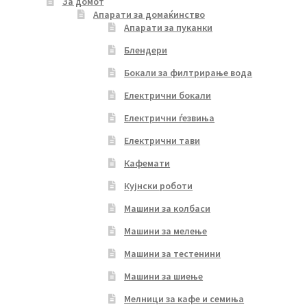
За домот
Апарати за домаќинство
Апарати за пуканки
Блендери
Бокали за филтрирање вода
Електрични бокали
Електрични ѓезвиња
Електрични тави
Кафемати
Кујнски роботи
Машини за колбаси
Машини за мелење
Машини за тестенини
Машини за шиење
Мелници за кафе и семиња