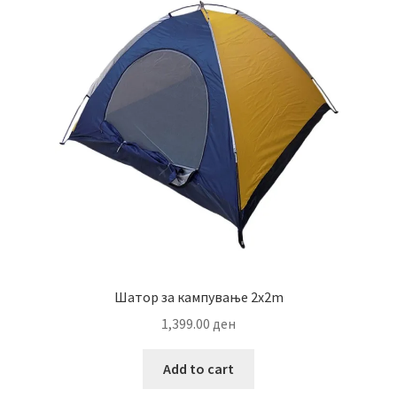
options
may
be
chosen
on
the
product
page
Шатор за кампување 2x2m
1,399.00
ден
Add to cart