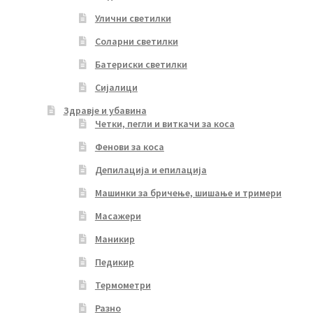
Улични светилки
Соларни светилки
Батериски светилки
Сијалици
Здравје и убавина
Четки, пегли и виткачи за коса
Фенови за коса
Депилација и епилација
Машинки за бричење, шишање и тримери
Масажери
Маникир
Педикир
Термометри
Разно