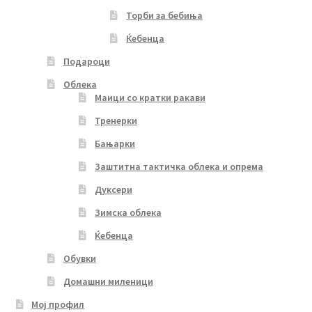
Торби за бебиња
Ќебенца
Подароци
Облека
Маици со кратки ракави
Тренерки
Бањарки
Заштитна тактичка облека и опрема
Дуксери
Зимска облека
Ќебенца
Обувки
Домашни миленици
Мој профил