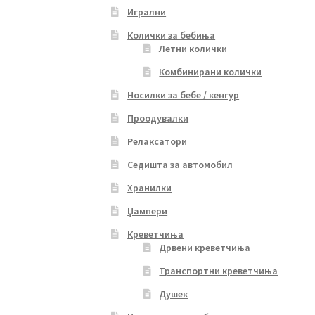
Игрални
Колички за бебиња
Летни колички
Комбинирани колички
Носилки за бебе / кенгур
Проодувалки
Релаксатори
Седишта за автомобил
Хранилки
Џампери
Креветчиња
Дрвени креветчиња
Транспортни креветчиња
Душек