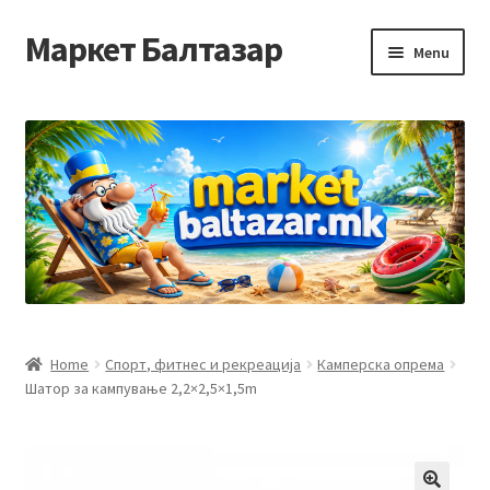
Маркет Балтазар
Skip
Skip
Menu
to
to
navigation
content
Home
Checkout
Homepage
Privacy Policy
Достава и начин на плаќање
Home
Спорт, фитнес и рекреација
Камперска опрема
Шатор за кампување 2,2×2,5×1,5m
Контакт
Корисничка подршка