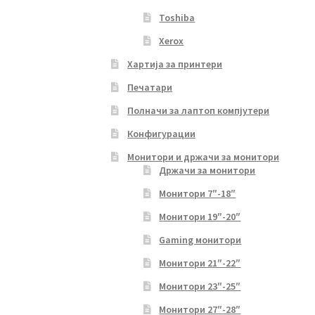
Toshiba
Xerox
Хартија за принтери
Печатари
Полначи за лаптоп компјутери
Конфигурации
Монитори и држачи за монитори
Држачи за монитори
Монитори 7″-18″
Монитори 19″-20″
Gaming монитори
Монитори 21″-22″
Монитори 23″-25″
Монитори 27″-28″