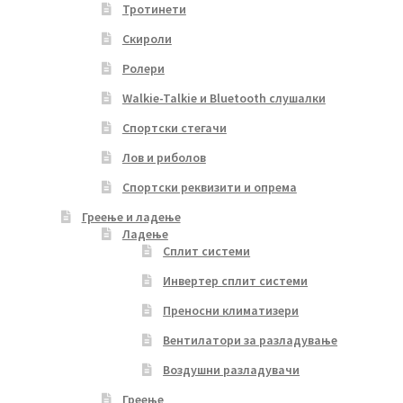
Тротинети
Скироли
Ролери
Walkie-Talkie и Bluetooth слушалки
Спортски стегачи
Лов и риболов
Спортски реквизити и опрема
Греење и ладење
Ладење
Сплит системи
Инвертер сплит системи
Преносни климатизери
Вентилатори за разладување
Воздушни разладувачи
Греење