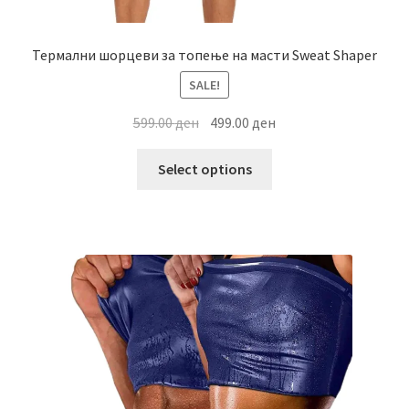
Термални шорцеви за топење на масти Sweat Shaper
SALE!
Original
Current
599.00
ден
499.00
ден
price
price
This
was:
is:
Select options
product
599.00 ден.
499.00 ден.
has
multiple
variants.
The
options
may
be
chosen
on