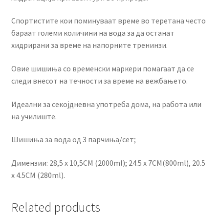
Спортистите кои поминуваат време во теретана често
бараат големи количини на вода за да останат
хидрирани за време на напорните тренинзи.
Овие шишиња со временски маркери помагаат да се
следи внесот на течности за време на вежбањето.
Идеални за секојдневна употреба дома, на работа или
на училиште.
Шишиња за вода од 3 парчиња/сет;
Димензии: 28,5 x 10,5CM (2000ml); 24.5 x 7CM(800ml), 20.5
x 4.5CM (280ml).
Related products