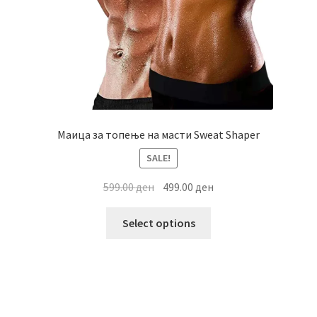
the
product
page
Маица за топење на масти Sweat Shaper
SALE!
Original
Current
599.00
ден
499.00
ден
price
price
This
was:
is:
Select options
product
599.00 ден.
499.00 ден.
has
multiple
variants.
The