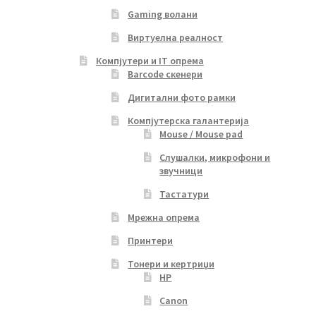
Gaming волани
Виртуелна реалност
Компјутери и IT опрема
Barcode скенери
Дигитални фото рамки
Компјутерска галантерија
Mouse / Mouse pad
Слушалки, микрофони и
звучници
Тастатури
Мрежна опрема
Принтери
Тонери и кертриџи
HP
Canon