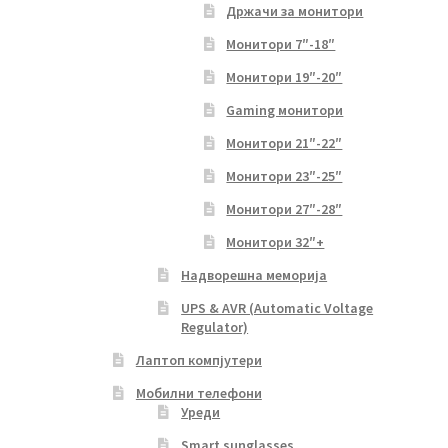
Држачи за монитори
Монитори 7″-18″
Монитори 19″-20″
Gaming монитори
Монитори 21″-22″
Монитори 23″-25″
Монитори 27″-28″
Монитори 32″+
Надворешна меморија
UPS & AVR (Automatic Voltage
Regulator)
Лаптоп компјутери
Мобилни телефони
Уреди
Smart sunglasses