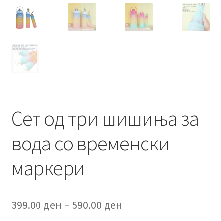
Сет од три шишиња за
вода со временски
маркери
Price
399.00
ден
–
590.00
ден