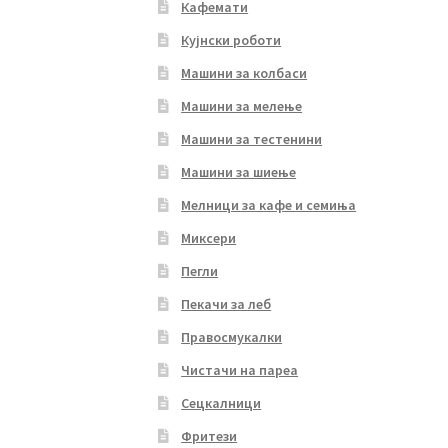
Кафемати
Кујнски роботи
Машини за колбаси
Машини за мелење
Машини за тестенини
Машини за шиење
Мелници за кафе и семиња
Миксери
Пегли
Пекачи за леб
Правосмукалки
Чистачи на пареа
Сецкалници
Фритези