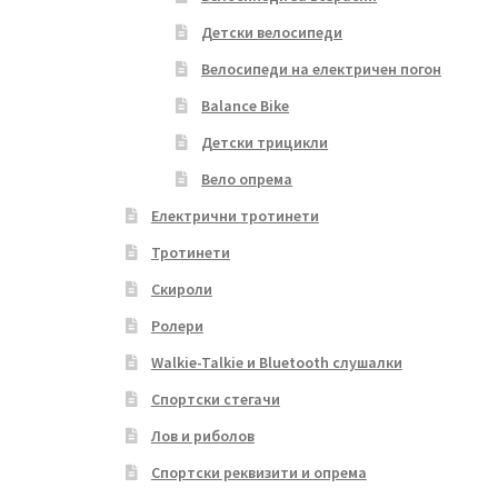
Детски велосипеди
Велосипеди на електричен погон
Balance Bike
Детски трицикли
Вело опрема
Електрични тротинети
Тротинети
Скироли
Ролери
Walkie-Talkie и Bluetooth слушалки
Спортски стегачи
Лов и риболов
Спортски реквизити и опрема