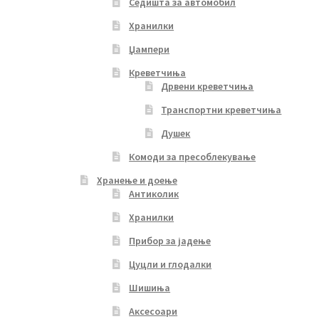
Седишта за автомобил
Хранилки
Џампери
Креветчиња
Дрвени креветчиња
Транспортни креветчиња
Душек
Комоди за пресоблекување
Хранење и доење
Антиколик
Хранилки
Прибор за јадење
Цуцли и глодалки
Шишиња
Аксесоари