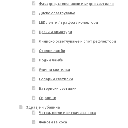
Фасадни, степенишни и ѕидни светилки
Диско осветлување
LED ленти / трафоа / конектори
Цевки и арматури
Линиско осветлување и спот рефлектори
Столни ламби
Подни ламби
Улични светилки
Соларни светилки
Батериски светилки
Сијалици
Здравје и убавина
Четки, пегли и виткачи за коса
Фенови за коса