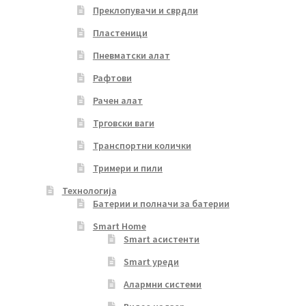
Преклопувачи и сврдли
Пластеници
Пневматски алат
Рафтови
Рачен алат
Трговски ваги
Транспортни колички
Тримери и пили
Технологија
Батерии и полначи за батерии
Smart Home
Smart асистенти
Smart уреди
Алармни системи