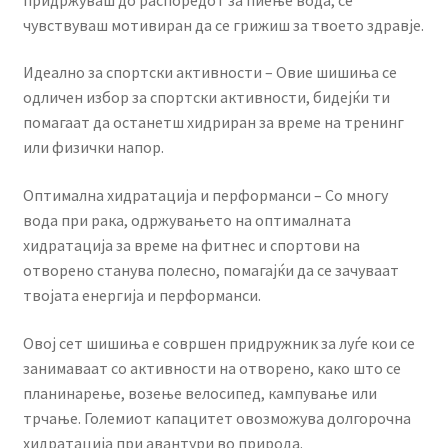
чувствуваш мотивиран да се грижиш за твоето здравје.
Идеално за спортски активности – Овие шишиња се
одличен избор за спортски активности, бидејќи ти
помагаат да останетш хидриран за време на тренинг
или физички напор.
Оптимална хидратација и перформанси – Со многу
вода при рака, одржувањето на оптималната
хидратација за време на фитнес и спортови на
отворено станува полесно, помагајќи да се зачуваат
твојата енергија и перформанси.
Овој сет шишиња е совршен придружник за луѓе кои се
занимаваат со активности на отворено, како што се
планинарење, возење велосипед, кампување или
трчање. Големиот капацитет овозможува долгорочна
хидратација при авантури во природа.