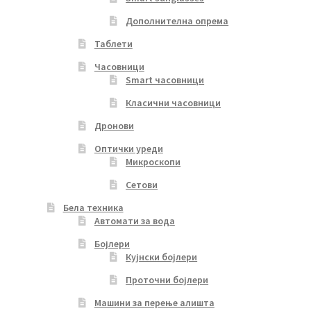
Дополнителна опрема
Таблети
Часовници
Smart часовници
Класични часовници
Дронови
Оптички уреди
Микроскопи
Сетови
Бела техника
Автомати за вода
Бојлери
Кујнски бојлери
Проточни бојлери
Машини за перење алишта