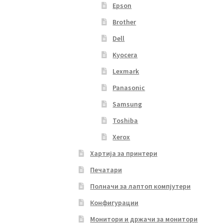
Epson
Brother
Dell
Kyocera
Lexmark
Panasonic
Samsung
Toshiba
Xerox
Хартија за принтери
Печатари
Полначи за лаптоп компјутери
Конфигурации
Монитори и држачи за монитори