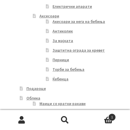
Електрични апарати
Аксесоари
Акесоари за нега на бебиња
Антиколик
За мајката
Заштитна ограда за кревет
Перници
Торби за бебиња
Ќебенца
Подароци
Облека
Маици со кратки ракави
Тренерки
1
Бањарки
Search
Search