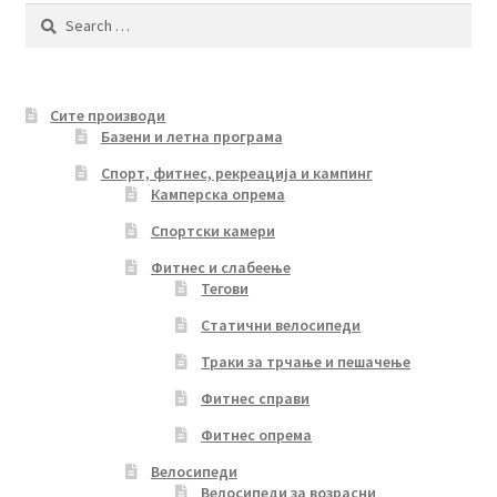
options
Search
may
for:
be
chosen
Сите производи
on
Базени и летна програма
the
product
Спорт, фитнес, рекреација и кампинг
Камперска опрема
page
Спортски камери
Фитнес и слабеење
Тегови
Статични велосипеди
Траки за трчање и пешачење
Фитнес справи
Фитнес опрема
Велосипеди
Велосипеди за возрасни