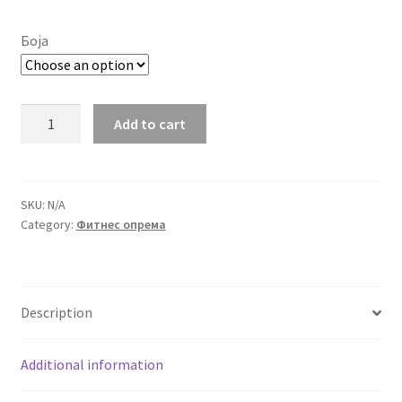
range:
399.00 ден
Боја
through
590.00 ден
Сет
Add to cart
од
три
шишиња
за
SKU:
N/A
Category:
Фитнес опрема
вода
со
временски
маркери
Description
quantity
Additional information