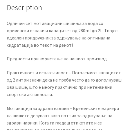
Description
Одличен сет мотивациони шишиња за вода со
временски ознаки и капацитет од 280ml до 2L. Твојот
идеален придружник за одржување на оптимална
хидратација во текот на денот!
Предности при користење на нашиот производ
Практичност и исплатливост – Поголемиот капацитет
од 2 литри значи дека не треба често да го дополнуваш
ова шише, што е многу практично при интензивни
спортски активности.
Мотивација за здрави навики – Временските маркери
на шишето делуваат како поттик за одржување на
здрави навики. Кога ги гледаш етикетите и се
придржуваш до распоредот за пиење вода, се