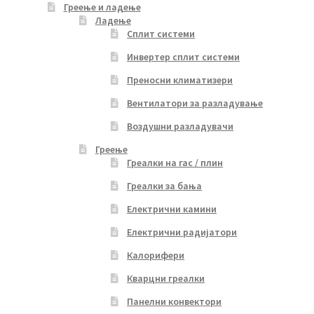
Греење и ладење
Ладење
Сплит системи
Инвертер сплит системи
Преносни климатизери
Вентилатори за разладување
Воздушни разладувачи
Греење
Греалки на гас / плин
Греалки за бања
Електрични камини
Електрични радијатори
Калорифери
Кварцни греалки
Панелни конвектори