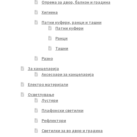
Опрема за двор, балкон и градина
Хигиена
Патни куфери, ранци и ташни
Патни куфери
Ранци
Ташни
Разно
За канцеларија
Аксесоари за канцеларија
Електро материјали
Осветлување
Лустери
Плафонски светилки
Рефлектори
Светилки за во двор и градина