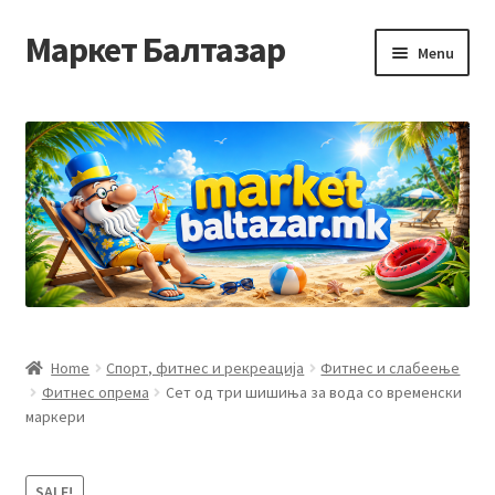
Маркет Балтазар
Skip
Skip
Menu
to
to
navigation
content
Home
Checkout
Homepage
Privacy Policy
Достава и начин на плаќање
Home
Спорт, фитнес и рекреација
Фитнес и слабеење
Фитнес опрема
Сет од три шишиња за вода со временски
Контакт
маркери
Корисничка подршка
SALE!