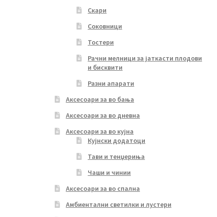
Скари
Соковници
Тостери
Рачни мелници за јаткасти плодови
и бисквити
Разни апарати
Аксесоари за во бања
Аксесоари за во дневна
Аксесоари за во кујна
Кујнски додатоци
Тави и тенџериња
Чаши и чинии
Аксесоари за во спална
Амбиентални светилки и лустери