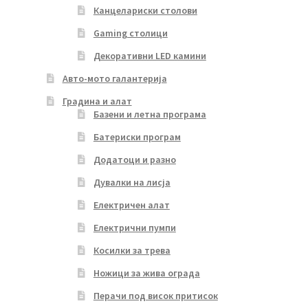
Канцелариски столови
Gaming столици
Декоративни LED камини
Авто-мото галантерија
Градина и алат
Базени и летна програма
Батериски програм
Додатоци и разно
Дувалки на лисја
Електричен алат
Електрични пумпи
Косилки за трева
Ножици за жива ограда
Перачи под висок притисок