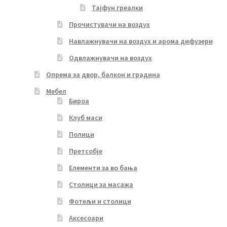
Тајфун греалки
Прочистувачи на воздух
Навлажнувачи на воздух и арома дифузери
Одвлажнувачи на воздух
Опрема за двор, балкон и градина
Мебел
Бироа
Клуб маси
Полици
Претсобје
Елементи за во бања
Столици за масажа
Фотељи и столици
Аксесоари