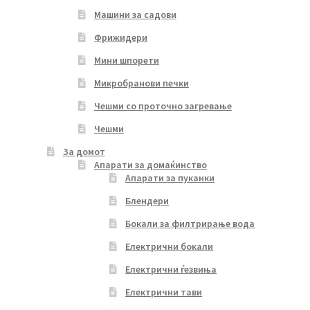
Машини за садови
Фрижидери
Мини шпорети
Микробранови печки
Чешми со проточно загревање
Чешми
За домот
Апарати за домаќинство
Апарати за пуканки
Блендери
Бокали за филтрирање вода
Електрични бокали
Електрични ѓезвиња
Електрични тави