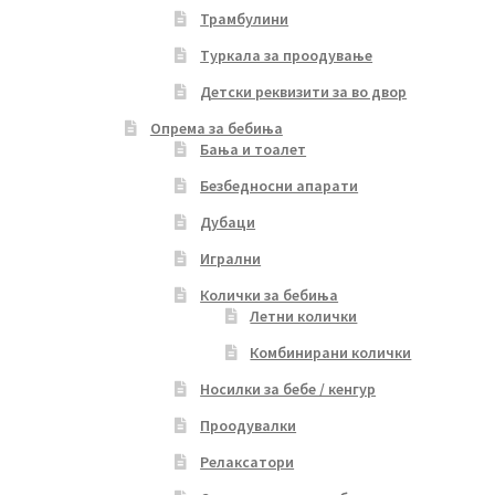
Трамбулини
Туркала за проодување
Детски реквизити за во двор
Опрема за бебиња
Бања и тоалет
Безбедносни апарати
Дубаци
Игрални
Колички за бебиња
Летни колички
Комбинирани колички
Носилки за бебе / кенгур
Проодувалки
Релаксатори