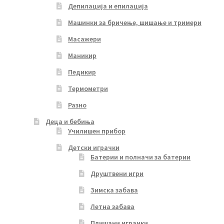
Депилација и епилација
Машинки за бричење, шишање и тримери
Масажери
Маникир
Педикир
Термометри
Разно
Деца и бебиња
Училишен прибор
Детски играчки
Батерии и полначи за батерии
Друштвени игри
Зимска забава
Летна забава
Плишани играчки