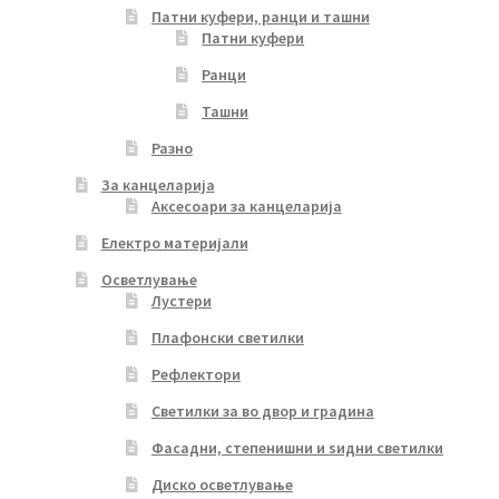
Патни куфери, ранци и ташни
Патни куфери
Ранци
Ташни
Разно
За канцеларија
Аксесоари за канцеларија
Електро материјали
Осветлување
Лустери
Плафонски светилки
Рефлектори
Светилки за во двор и градина
Фасадни, степенишни и ѕидни светилки
Диско осветлување