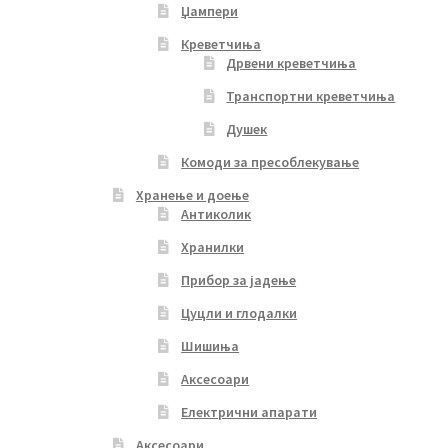
Џампери
Креветчиња
Дрвени креветчиња
Транспортни креветчиња
Душек
Комоди за пресоблекување
Хранење и доење
Антиколик
Хранилки
Прибор за јадење
Цуцли и глодалки
Шишиња
Аксесоари
Електрични апарати
Аксесоари