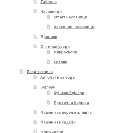
Таблети
Часовници
Smart часовници
Класични часовници
Дронови
Оптички уреди
Микроскопи
Сетови
Бела техника
Автомати за вода
Бојлери
Кујнски бојлери
Проточни бојлери
Машини за перење алишта
Машини за садови
Фрижидери