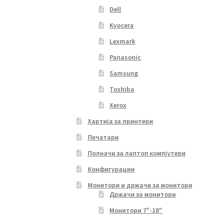
Dell
Kyocera
Lexmark
Panasonic
Samsung
Toshiba
Xerox
Хартија за принтери
Печатари
Полначи за лаптоп компјутери
Конфигурации
Монитори и држачи за монитори
Држачи за монитори
Монитори 7″-18″