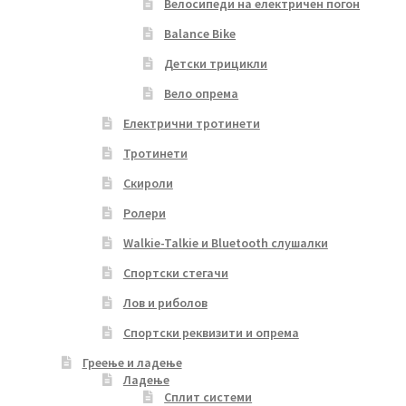
Велосипеди на електричен погон
Balance Bike
Детски трицикли
Вело опрема
Електрични тротинети
Тротинети
Скироли
Ролери
Walkie-Talkie и Bluetooth слушалки
Спортски стегачи
Лов и риболов
Спортски реквизити и опрема
Греење и ладење
Ладење
Сплит системи