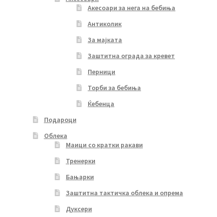
Акесоари за нега на бебиња
Антиколик
За мајката
Заштитна ограда за кревет
Перници
Торби за бебиња
Ќебенца
Подароци
Облека
Маици со кратки ракави
Тренерки
Бањарки
Заштитна тактичка облека и опрема
Дуксери