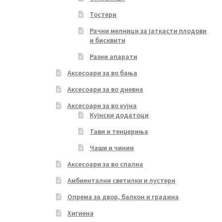
Тостери
Рачни мелници за јаткасти плодови
и бисквити
Разни апарати
Аксесоари за во бања
Аксесоари за во дневна
Аксесоари за во кујна
Кујнски додатоци
Тави и тенџериња
Чаши и чинии
Аксесоари за во спална
Амбиентални светилки и лустери
Опрема за двор, балкон и градина
Хигиена