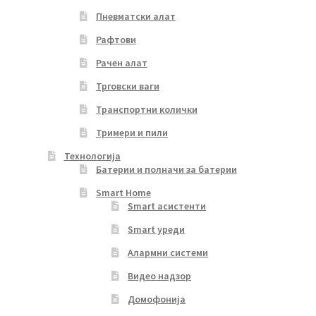
Пневматски алат
Рафтови
Рачен алат
Трговски ваги
Транспортни колички
Тримери и пили
Технологија
Батерии и полначи за батерии
Smart Home
Smart асистенти
Smart уреди
Алармни системи
Видео надзор
Домофонија