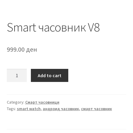
Smart часовник V8
999.00
ден
Smart
Add to cart
часовник
V8
quantity
Category:
Смарт часовници
Tags:
smart watch
,
андроид часовник
,
смарт часовник