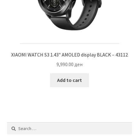
product
page
XIAOMI WATCH S3 1.43″ AMOLED display BLACK – 43112
9,990.00
ден
Add to cart
Search
for: