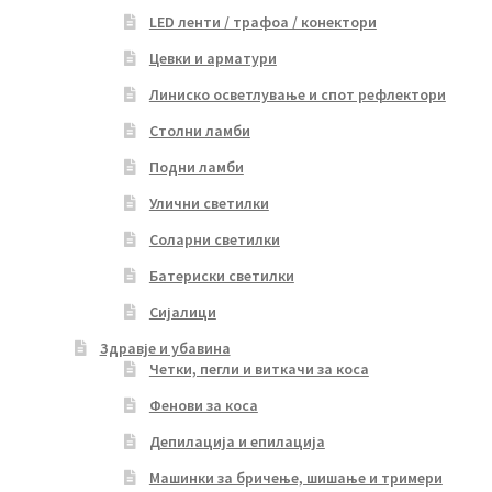
LED ленти / трафоа / конектори
Цевки и арматури
Линиско осветлување и спот рефлектори
Столни ламби
Подни ламби
Улични светилки
Соларни светилки
Батериски светилки
Сијалици
Здравје и убавина
Четки, пегли и виткачи за коса
Фенови за коса
Депилација и епилација
Машинки за бричење, шишање и тримери