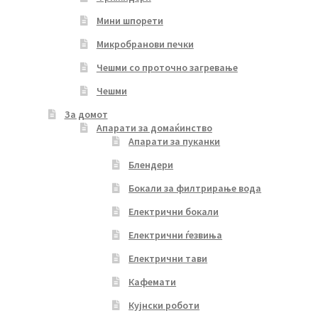
Мини шпорети
Микробранови печки
Чешми со проточно загревање
Чешми
За домот
Апарати за домаќинство
Апарати за пуканки
Блендери
Бокали за филтрирање вода
Електрични бокали
Електрични ѓезвиња
Електрични тави
Кафемати
Кујнски роботи