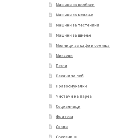
Машини за колбаси
Машини за мелење
Машини за тестенини
Машини за шиење
Мелници за кафе и семиња
Миксери
Пегли
Пекачи за леб
Правосмукалки
Чистачи на пареа
Сецкалници
Фритези
Скари
Соковници