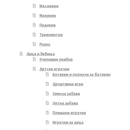
Масажери
Маникир
Педикир
Термометри
Разно
Деца и бебиња
Училишен прибор
Детски играчки
Батерии и полначи за батерии
Друштвени игри
Зимска забава
Летна забава
Плишани играчки
Играчки за деца