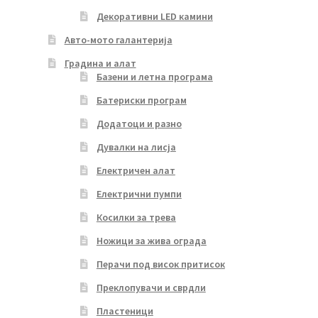
Декоративни LED камини
Авто-мото галантерија
Градина и алат
Базени и летна програма
Батериски програм
Додатоци и разно
Дувалки на лисја
Електричен алат
Електрични пумпи
Косилки за трева
Ножици за жива ограда
Перачи под висок притисок
Преклопувачи и сврдли
Пластеници