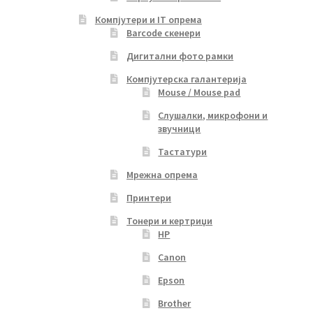
Компјутери и IT опрема
Barcode скенери
Дигитални фото рамки
Компјутерска галантерија
Mouse / Mouse pad
Слушалки, микрофони и
звучници
Тастатури
Мрежна опрема
Принтери
Тонери и кертриџи
HP
Canon
Epson
Brother