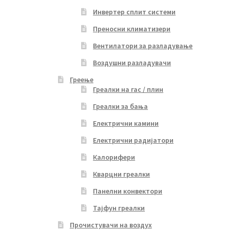
Инвертер сплит системи
Преносни климатизери
Вентилатори за разладување
Воздушни разладувачи
Греење
Греалки на гас / плин
Греалки за бања
Електрични камини
Електрични радијатори
Калорифери
Кварцни греалки
Панелни конвектори
Тајфун греалки
Прочистувачи на воздух