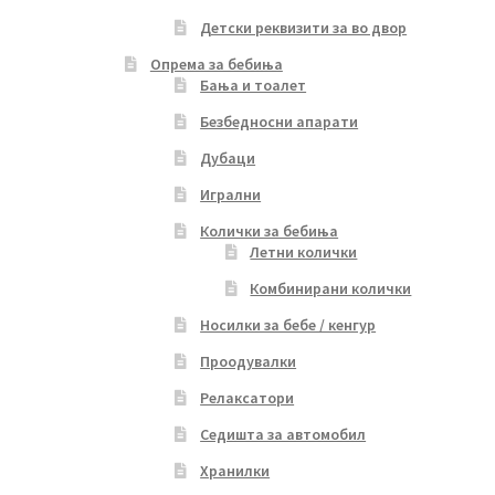
Детски реквизити за во двор
Опрема за бебиња
Бања и тоалет
Безбедносни апарати
Дубаци
Игрални
Колички за бебиња
Летни колички
Комбинирани колички
Носилки за бебе / кенгур
Проодувалки
Релаксатори
Седишта за автомобил
Хранилки