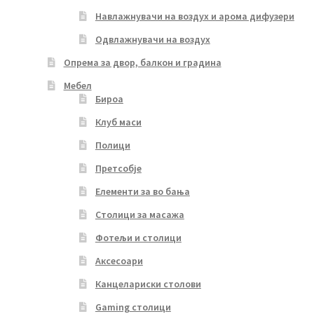
Навлажнувачи на воздух и арома дифузери
Одвлажнувачи на воздух
Опрема за двор, балкон и градина
Мебел
Бироа
Клуб маси
Полици
Претсобје
Елементи за во бања
Столици за масажа
Фотељи и столици
Аксесоари
Канцелариски столови
Gaming столици