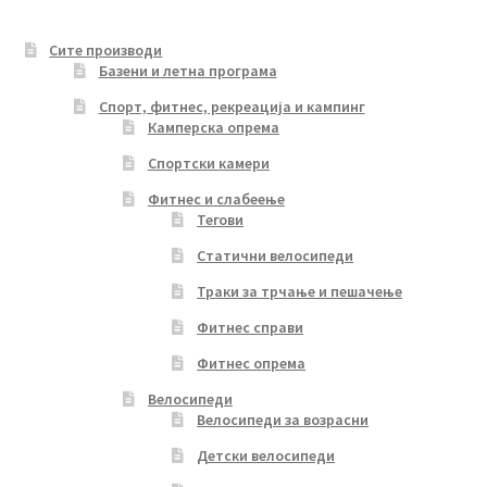
Сите производи
Базени и летна програма
Спорт, фитнес, рекреација и кампинг
Камперска опрема
Спортски камери
Фитнес и слабеење
Тегови
Статични велосипеди
Траки за трчање и пешачење
Фитнес справи
Фитнес опрема
Велосипеди
Велосипеди за возрасни
Детски велосипеди