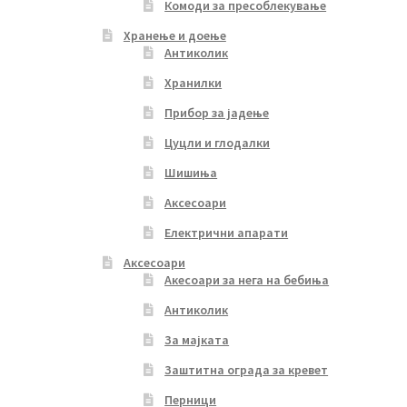
Комоди за пресоблекување
Хранење и доење
Антиколик
Хранилки
Прибор за јадење
Цуцли и глодалки
Шишиња
Аксесоари
Електрични апарати
Аксесоари
Акесоари за нега на бебиња
Антиколик
За мајката
Заштитна ограда за кревет
Перници