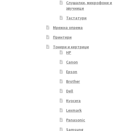
Слушалки, микрофони и
звучници
Тастатури
Мрежна опрема
Принтери
Тонери и кертриџи
HP
Canon
Epson
Brother
Dell
Kyocera
Lexmark
Panasonic
Samsung