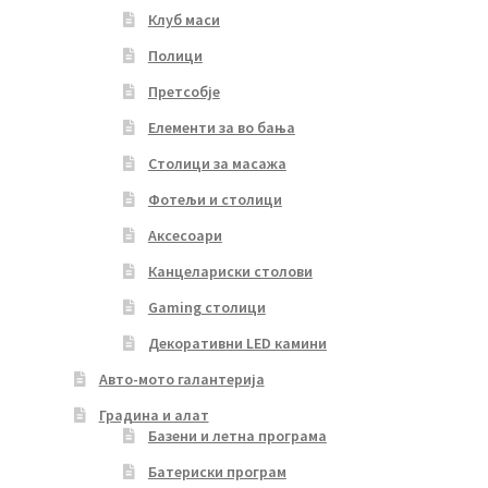
Клуб маси
Полици
Претсобје
Елементи за во бања
Столици за масажа
Фотељи и столици
Аксесоари
Канцелариски столови
Gaming столици
Декоративни LED камини
Авто-мото галантерија
Градина и алат
Базени и летна програма
Батериски програм