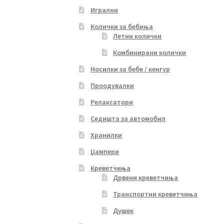
Игрални
Колички за бебиња
Летни колички
Комбинирани колички
Носилки за бебе / кенгур
Проодувалки
Релаксатори
Седишта за автомобил
Хранилки
Џампери
Креветчиња
Дрвени креветчиња
Транспортни креветчиња
Душек