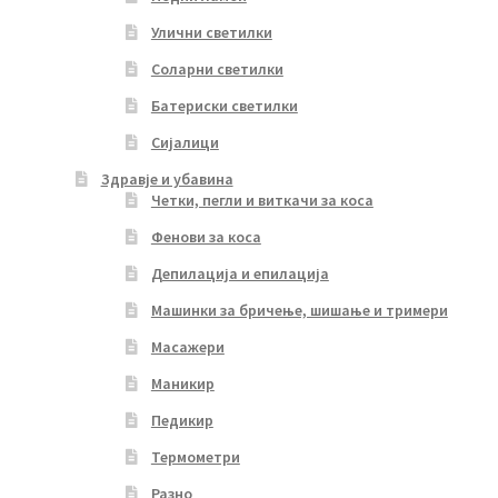
Улични светилки
Соларни светилки
Батериски светилки
Сијалици
Здравје и убавина
Четки, пегли и виткачи за коса
Фенови за коса
Депилација и епилација
Машинки за бричење, шишање и тримери
Масажери
Маникир
Педикир
Термометри
Разно