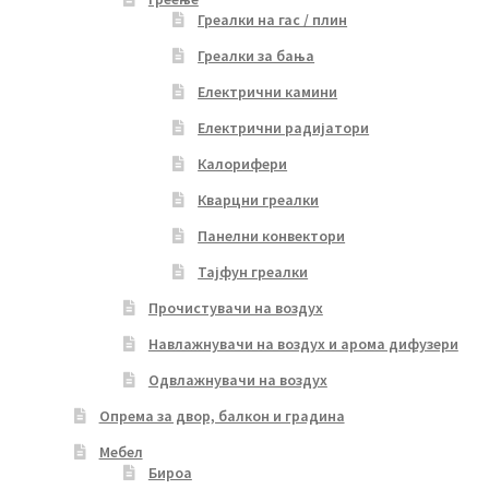
Греалки на гас / плин
Греалки за бања
Електрични камини
Електрични радијатори
Калорифери
Кварцни греалки
Панелни конвектори
Тајфун греалки
Прочистувачи на воздух
Навлажнувачи на воздух и арома дифузери
Одвлажнувачи на воздух
Опрема за двор, балкон и градина
Мебел
Бироа