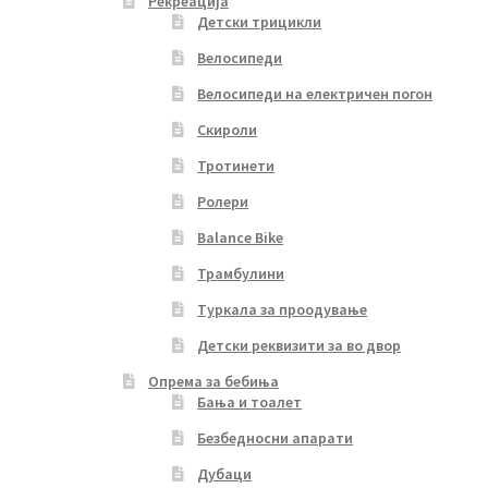
Рекреација
Детски трицикли
Велосипеди
Велосипеди на електричен погон
Скироли
Тротинети
Ролери
Balance Bike
Трамбулини
Туркала за проодување
Детски реквизити за во двор
Опрема за бебиња
Бања и тоалет
Безбедносни апарати
Дубаци