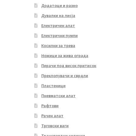
Додатоци и разно
Дувалки на лисја
Електричен алат
Електрични пумпи
Косилки за трева
Ножици за жива ограда
Перачи под висок притисок
Преклопувачи и сврдли
Пластеници
Пневматски алат
Рафтови
Рачен алат
Трговски ваги
Транспортни колички