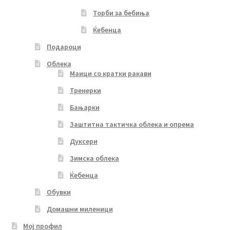
Торби за бебиња
Ќебенца
Подароци
Облека
Маици со кратки ракави
Тренерки
Бањарки
Заштитна тактичка облека и опрема
Дуксери
Зимска облека
Ќебенца
Обувки
Домашни миленици
Мој профил