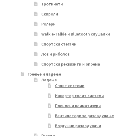
Тротинети
Скироли
Ролери
Walkie-Talkie и Bluetooth слушалки
Спортски стегачи
Лов и риболов
Спортски реквизити и опрема
Греење и ладење
Ладење
Сплит системи
Инвертер сплит системи
Преносни климатизери
Вентилатори за разладување
Воздушни разладувачи
Греење