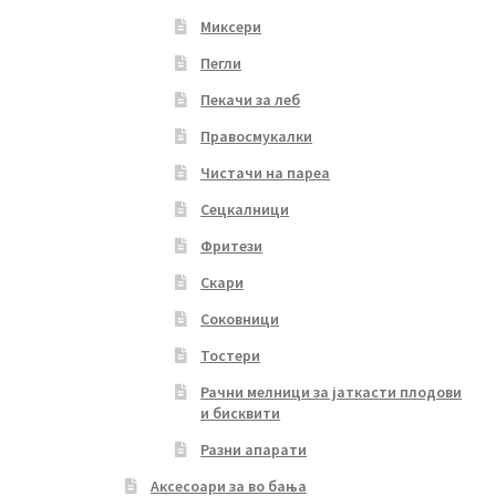
Миксери
Пегли
Пекачи за леб
Правосмукалки
Чистачи на пареа
Сецкалници
Фритези
Скари
Соковници
Тостери
Рачни мелници за јаткасти плодови
и бисквити
Разни апарати
Аксесоари за во бања