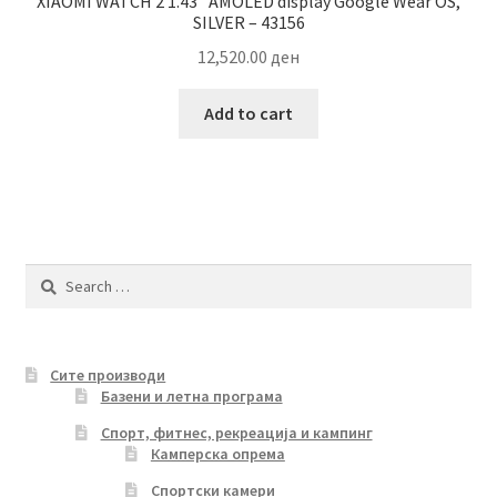
XIAOMI WATCH 2 1.43″ AMOLED display Google Wear OS,
SILVER – 43156
12,520.00
ден
Add to cart
Search
for:
Сите производи
Базени и летна програма
Спорт, фитнес, рекреација и кампинг
Камперска опрема
Спортски камери