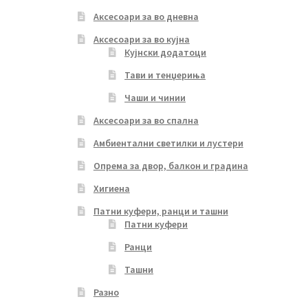
Аксесоари за во дневна
Аксесоари за во кујна
Кујнски додатоци
Тави и тенџериња
Чаши и чинии
Аксесоари за во спална
Амбиентални светилки и лустери
Опрема за двор, балкон и градина
Хигиена
Патни куфери, ранци и ташни
Патни куфери
Ранци
Ташни
Разно