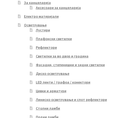
За канцеларија
Аксесоари за канцеларија
Електро материјали
Осветлување
Лустери
Плафонски светилки
Рефлектори
Светилки за во двор и градина
Фасадни, степенишни и ѕидни светилки
Диско осветлување
LED ленти / трафоа / конектори
Цевки и арматури
Линиско осветлување и спот рефлектори
Столни ламби
Подни ламби