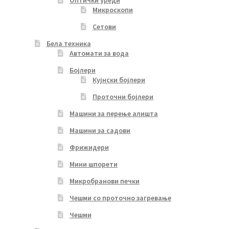
Оптички уреди
Микроскопи
Сетови
Бела техника
Автомати за вода
Бојлери
Кујнски бојлери
Проточни бојлери
Машини за перење алишта
Машини за садови
Фрижидери
Мини шпорети
Микробранови печки
Чешми со проточно загревање
Чешми