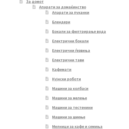
За домот
Апарати за домаќинство
Апарати за пуканки
Блендери
Бокали за филтрирање вода
Електрични бокали
Електрични ѓезвиња
Електрични тави
Кафемати
Кујнски роботи
Машини за колбаси
Машини за мелење
Машини за тестенини
Машини за шиење
Мелници за кафе и семиња