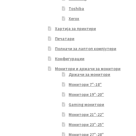
Toshiba
Xerox
Хартија за принтери
Печатари
Полначи за лаптоп компјутери
Конфигурации
Монитори и држачи за монитори
Држачи за монитори
Монитори 7″-18″
Монитори 19″-20″
Gaming монитори
Монитори 21″-22″
Монитори 23″-25″
Монитори 27″-28″