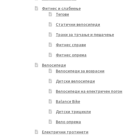
Фитнес и слабеење
Тегови
Статични велосипеди
Траки за трчање и пешачење
Фитнес справи
Фитнес опрема
Велосипеди
Велосипеди за возрасни
Детски велосипеди
Велосипеди на електричен погон
Balance Bike
Детски трицикли
Вело опрема
Електрични тротинети