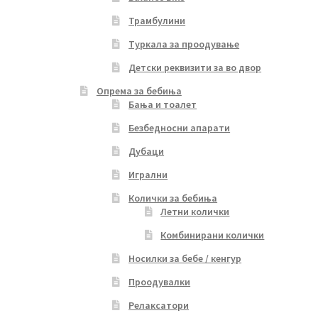
Трамбулини
Туркала за проодување
Детски реквизити за во двор
Опрема за бебиња
Бања и тоалет
Безбедносни апарати
Дубаци
Игрални
Колички за бебиња
Летни колички
Комбинирани колички
Носилки за бебе / кенгур
Проодувалки
Релаксатори