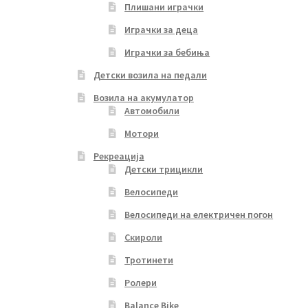
Плишани играчки
Играчки за деца
Играчки за бебиња
Детски возила на педали
Возила на акумулатор
Автомобили
Мотори
Рекреација
Детски трицикли
Велосипеди
Велосипеди на електричен погон
Скироли
Тротинети
Ролери
Balance Bike