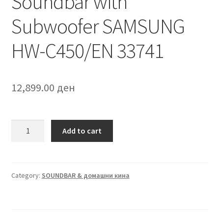
Soundbar with
Subwoofer SAMSUNG
HW-C450/EN 33741
12,899.00
ден
Soundbar
Add to cart
with
Subwoofer
SAMSUNG
HW-
Category:
SOUNDBAR & домашни кина
C450/EN
33741
quantity