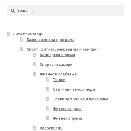
Search
for:
Сите производи
Базени и летна програма
Спорт, фитнес, рекреација и кампинг
Камперска опрема
Спортски камери
Фитнес и слабеење
Тегови
Статични велосипеди
Траки за трчање и пешачење
Фитнес справи
Фитнес опрема
Велосипеди