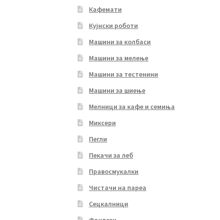
Кафемати
Кујнски роботи
Машини за колбаси
Машини за мелење
Машини за тестенини
Машини за шиење
Мелници за кафе и семиња
Миксери
Пегли
Пекачи за леб
Правосмукалки
Чистачи на пареа
Сецкалници