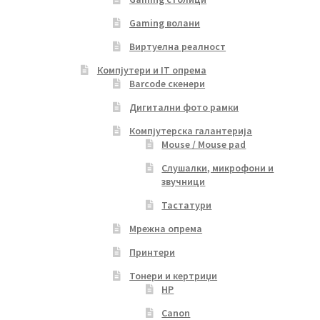
Gaming волани
Виртуелна реалност
Компјутери и IT опрема
Barcode скенери
Дигитални фото рамки
Компјутерска галантерија
Mouse / Mouse pad
Слушалки, микрофони и
звучници
Тастатури
Мрежна опрема
Принтери
Тонери и кертриџи
HP
Canon