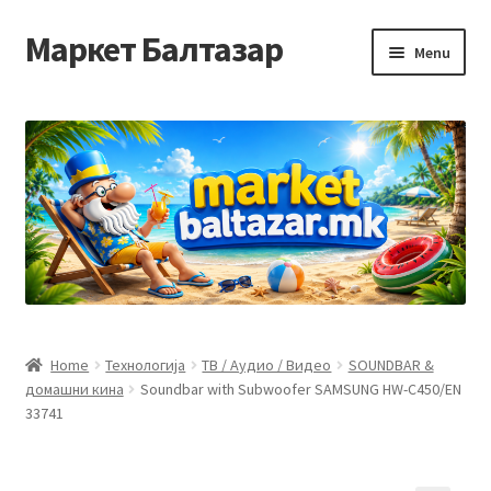
Маркет Балтазар
Skip
Skip
Menu
to
to
navigation
content
Home
Checkout
Homepage
Privacy Policy
Достава и начин на плаќање
Home
Технологија
ТВ / Аудио / Видео
SOUNDBAR &
домашни кина
Soundbar with Subwoofer SAMSUNG HW-C450/EN
Контакт
33741
Корисничка подршка