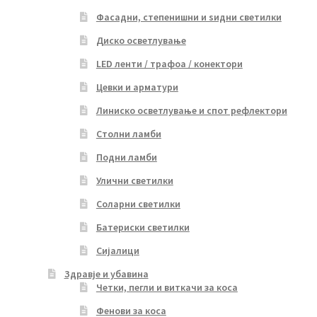
Фасадни, степенишни и ѕидни светилки
Диско осветлување
LED ленти / трафоа / конектори
Цевки и арматури
Линиско осветлување и спот рефлектори
Столни ламби
Подни ламби
Улични светилки
Соларни светилки
Батериски светилки
Сијалици
Здравје и убавина
Четки, пегли и виткачи за коса
Фенови за коса