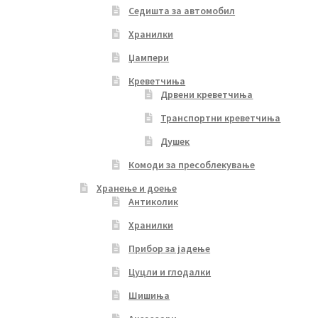
Седишта за автомобил
Хранилки
Џампери
Креветчиња
Дрвени креветчиња
Транспортни креветчиња
Душек
Комоди за пресоблекување
Хранење и доење
Антиколик
Хранилки
Прибор за јадење
Цуцли и глодалки
Шишиња