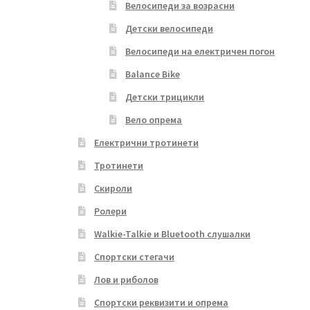
Велосипеди за возрасни
Детски велосипеди
Велосипеди на електричен погон
Balance Bike
Детски трицикли
Вело опрема
Електрични тротинети
Тротинети
Скироли
Ролери
Walkie-Talkie и Bluetooth слушалки
Спортски стегачи
Лов и риболов
Спортски реквизити и опрема