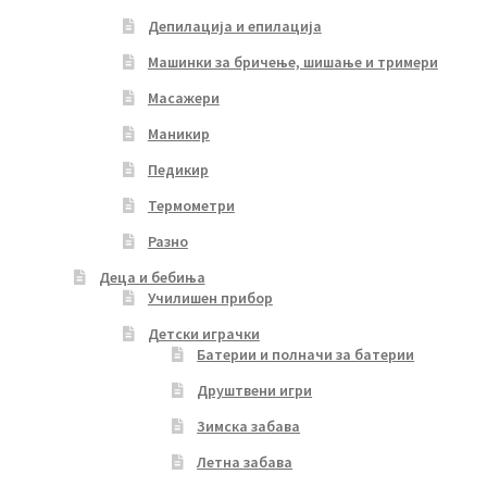
Депилација и епилација
Машинки за бричење, шишање и тримери
Масажери
Маникир
Педикир
Термометри
Разно
Деца и бебиња
Училишен прибор
Детски играчки
Батерии и полначи за батерии
Друштвени игри
Зимска забава
Летна забава