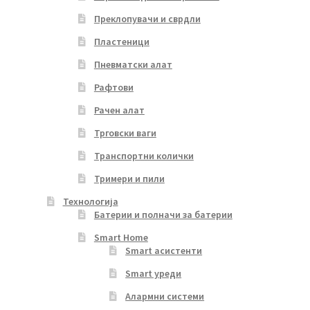
Преклопувачи и сврдли
Пластеници
Пневматски алат
Рафтови
Рачен алат
Трговски ваги
Транспортни колички
Тримери и пили
Технологија
Батерии и полначи за батерии
Smart Home
Smart асистенти
Smart уреди
Алармни системи