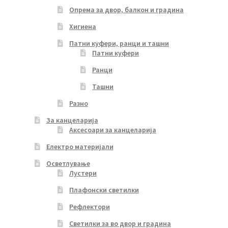
Опрема за двор, балкон и градина
Хигиена
Патни куфери, ранци и ташни
Патни куфери
Ранци
Ташни
Разно
За канцеларија
Аксесоари за канцеларија
Електро материјали
Осветлување
Лустери
Плафонски светилки
Рефлектори
Светилки за во двор и градина