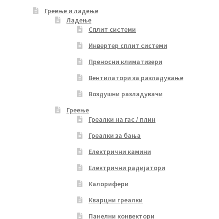
Греење и ладење
Ладење
Сплит системи
Инвертер сплит системи
Преносни климатизери
Вентилатори за разладување
Воздушни разладувачи
Греење
Греалки на гас / плин
Греалки за бања
Електрични камини
Електрични радијатори
Калорифери
Кварцни греалки
Панелни конвектори