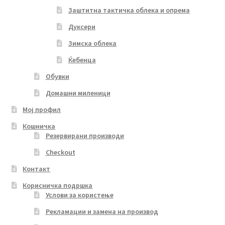
Заштитна тактичка облека и опрема
Дуксери
Зимска облека
Ќебенца
Обувки
Домашни миленици
Мој профил
Кошничка
Резервирани производи
Checkout
Контакт
Корисничка подршка
Услови за користење
Рекламации и замена на производ