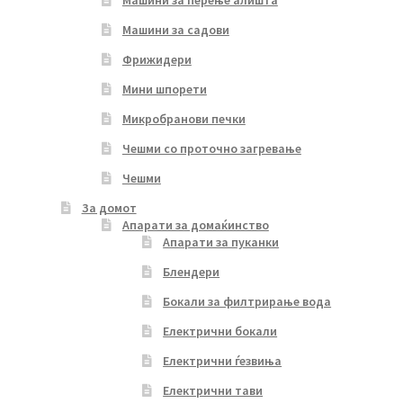
Машини за перење алишта
Машини за садови
Фрижидери
Мини шпорети
Микробранови печки
Чешми со проточно загревање
Чешми
За домот
Апарати за домаќинство
Апарати за пуканки
Блендери
Бокали за филтрирање вода
Електрични бокали
Електрични ѓезвиња
Електрични тави