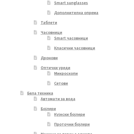
Smart sunglasses
Дополнителна опрема
Таблети
Часовници
Smart часовници
Класични часовници
Дронови
Оптички уреди
Микроскопи
Сетови
Бела техника
Автомати за вода
Бојлери
Кујнски бојлери
Проточни бојлери