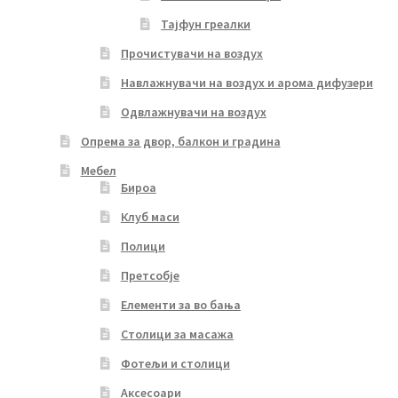
Тајфун греалки
Прочистувачи на воздух
Навлажнувачи на воздух и арома дифузери
Одвлажнувачи на воздух
Опрема за двор, балкон и градина
Мебел
Бироа
Клуб маси
Полици
Претсобје
Елементи за во бања
Столици за масажа
Фотељи и столици
Аксесоари