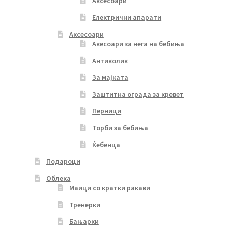
Аксесоари
Електрични апарати
Аксесоари
Акесоари за нега на бебиња
Антиколик
За мајката
Заштитна ограда за кревет
Перници
Торби за бебиња
Ќебенца
Подароци
Облека
Маици со кратки ракави
Тренерки
Бањарки