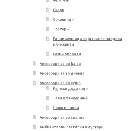
Фритези
Скари
Соковници
Тостери
Рачни мелници за јаткасти плодови
и бисквити
Разни апарати
Аксесоари за во бања
Аксесоари за во дневна
Аксесоари за во кујна
Кујнски додатоци
Тави и тенџериња
Чаши и чинии
Аксесоари за во спална
Амбиентални светилки и лустери