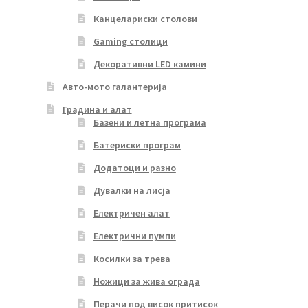
Канцелариски столови
Gaming столици
Декоративни LED камини
Авто-мото галантерија
Градина и алат
Базени и летна програма
Батериски програм
Додатоци и разно
Дувалки на лисја
Електричен алат
Електрични пумпи
Косилки за трева
Ножици за жива ограда
Перачи под висок притисок