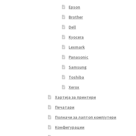
Epson
Brother
Dell
Kyocera
Lexmark
Panasonic
Samsung
Toshiba
Xerox
Хартија за принтери
Печатари
Полначи за лаптоп компјутери
Конфигурации