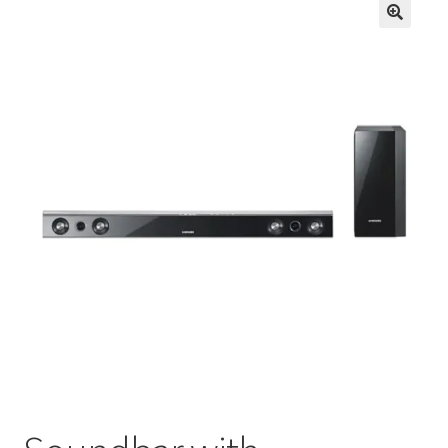
Кошничка
Мој профил
Рекламации и замена на производ
Сите производи
Услови за користење