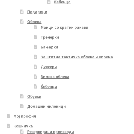
Ќебенца
Подароци
Облека
Маици со кратки ракави
Тренерки
Бањарки
Заштитна тактичка облека и опрема
Дуксери
Зимска облека
Ќебенца
Обувки
Домашни миленици
Мој профил
Кошничка
Резервирани производи