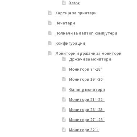
Xerox
Хартија за принтери
Печатари
Полначи за лаптоп компјутери
Конфигурации
Монитори и држачи за монитори
Држачи за монитори
Монитори 7″-18″
Монитори 19″-20″
Gaming монитори
Монитори 21″-22″
Монитори 23″-25″
Монитори 27″-28″
Монитори 32″+