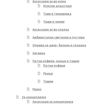
Аксесоари за во кујна
Кујнски додатоци
Тави и тенџериња
Чаши и чинии
Аксесоари за во спална
Амбиентални светилки и лустери
Опрема за двор, балкон и градина
Хигиена
Патни куфери, ранци и ташни
Патни куфери
Ранци
Ташни
Разно
За канцеларија
Аксесоари за канцеларија