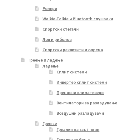
Ролери
Walkie-Talkie и Bluetooth слушалки
Спортски стегачи
Лов и риболов
Спортски реквизити и опрема
Греење и ладење
Ладење
Сплит системи
Инвертер сплит системи
Преносни климатизери
Вентилатори за разладување
Воздушни разладувачи
Греење
Греалки на гас / плин
Греалки за бања