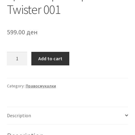
Twister 001
599.00
ден
Циклон
Add to cart
филтер
ST
CF
Twister
Category:
Правосмукалки
001
quantity
Description