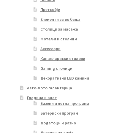
Претсобје
Елементи за во бања
Столици за масажа
Фотељи и столици
Аксесоари
Канцелариски столови
Gaming столици
Декоративни LED камини
Авто-мото галантерија
Градина и алат
Базени и летна програма
Батериски програм
Додатоци и разно
Дувалки на лисја