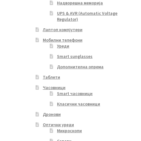
Надворешна меморија
UPS & AVR (Automatic Voltage
Regulator)
Лаптоп компјутери
Мобилни телефони
Уреди
Smart sunglasses
Дополнителна опрема
Таблети
Часовници
Smart часовници
Класични часовници
Дронови
Оптички уреди
Микроскопи
Сетови