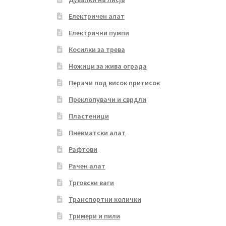
Електричен алат
Електрични пумпи
Косилки за трева
Ножици за жива ограда
Перачи под висок притисок
Преклопувачи и сврдли
Пластеници
Пневматски алат
Рафтови
Рачен алат
Трговски ваги
Транспортни колички
Тримери и пили