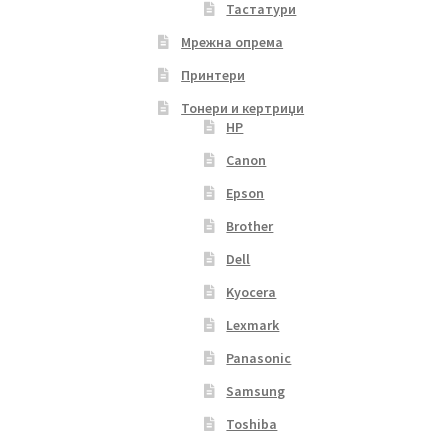
Тастатури
Мрежна опрема
Принтери
Тонери и кертриџи
HP
Canon
Epson
Brother
Dell
Kyocera
Lexmark
Panasonic
Samsung
Toshiba