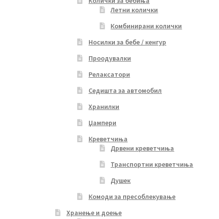
Колички за бебиња
Летни колички
Комбинирани колички
Носилки за бебе / кенгур
Проодувалки
Релаксатори
Седишта за автомобил
Хранилки
Џампери
Креветчиња
Дрвени креветчиња
Транспортни креветчиња
Душек
Комоди за пресоблекување
Хранење и доење