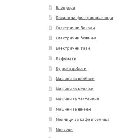
Блендери
Бокали за филтрирање вода
Електрични бокали
Електрични ѓезвиња
Електрични тави
Кафемати
Кујнски роботи
Машини за колбаси
Машини за мелење
Машини за тестенини
Машини за шиење
Мелници за кафе и семиња
Миксери