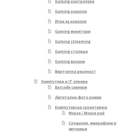
Gaming контролери
Gaming конзоли
Игри за конзоли
Gaming монитори
Gaming streaming
Gaming столици
Gaming волани
Виртуелна реалност
Компјутери и IT опрема
Barcode скенери
Дигитални фото рамки
Компјутерска галантерија
Mouse / Mouse pad
Слушалки, микрофони и
звучници