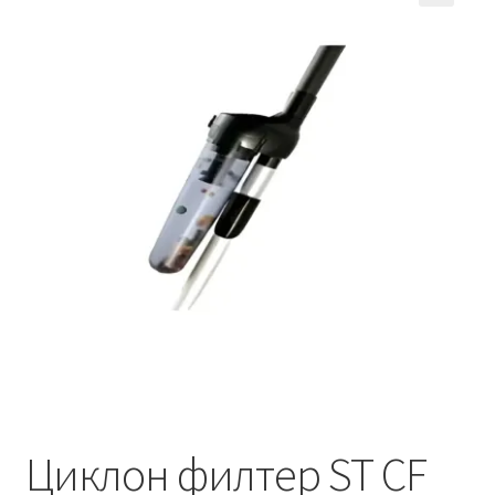
Кошничка
Мој профил
Рекламации и замена на производ
Сите производи
Услови за користење
Циклон филтер ST CF