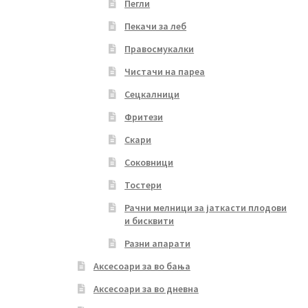
Пегли
Пекачи за леб
Правосмукалки
Чистачи на пареа
Сецкалници
Фритези
Скари
Соковници
Тостери
Рачни мелници за јаткасти плодови
и бисквити
Разни апарати
Аксесоари за во бања
Аксесоари за во дневна