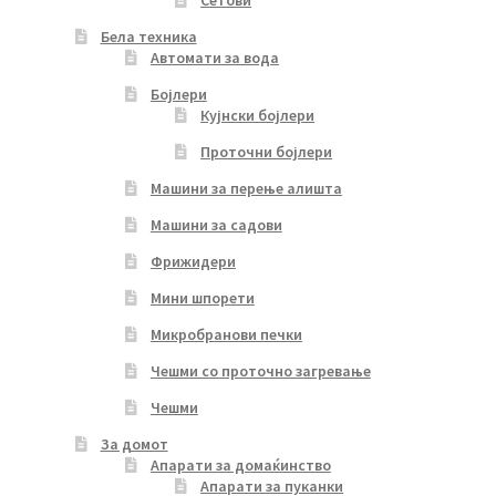
Бела техника
Автомати за вода
Бојлери
Кујнски бојлери
Проточни бојлери
Машини за перење алишта
Машини за садови
Фрижидери
Мини шпорети
Микробранови печки
Чешми со проточно загревање
Чешми
За домот
Апарати за домаќинство
Апарати за пуканки