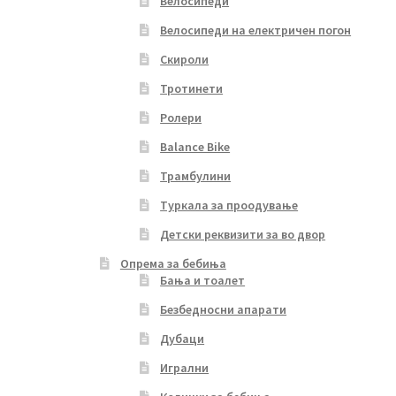
Велосипеди
Велосипеди на електричен погон
Скироли
Тротинети
Ролери
Balance Bike
Трамбулини
Туркала за проодување
Детски реквизити за во двор
Опрема за бебиња
Бања и тоалет
Безбедносни апарати
Дубаци
Игрални