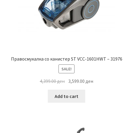
Правосмукалка со канистер ST VCC-1601HWT – 31976
SALE!
Original
Current
4,399.00
ден
3,599.00
ден
price
price
was:
is:
Add to cart
4,399.00 ден.
3,599.00 ден.