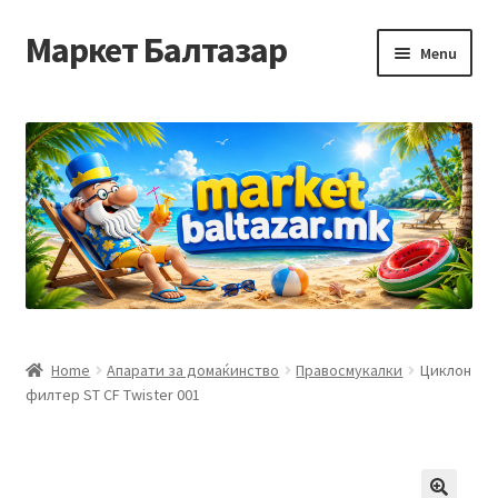
Маркет Балтазар
Skip
Skip
Menu
to
to
navigation
content
Home
Checkout
Homepage
Privacy Policy
Достава и начин на плаќање
Home
Апарати за домаќинство
Правосмукалки
Циклон
филтер ST CF Twister 001
Контакт
Корисничка подршка