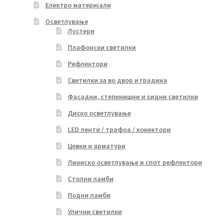
Електро материјали
Осветлување
Лустери
Плафонски светилки
Рефлектори
Светилки за во двор и градина
Фасадни, степенишни и ѕидни светилки
Диско осветлување
LED ленти / трафоа / конектори
Цевки и арматури
Линиско осветлување и спот рефлектори
Столни ламби
Подни ламби
Улични светилки