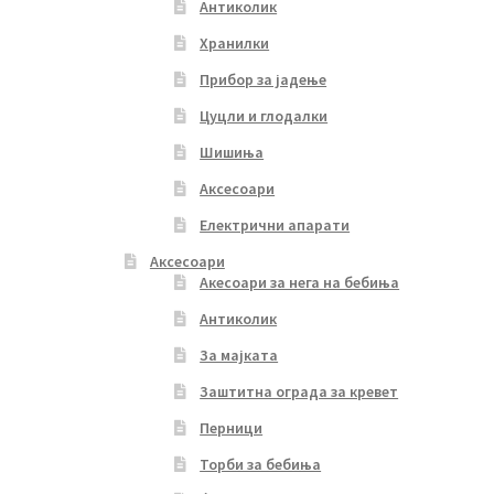
Антиколик
Хранилки
Прибор за јадење
Цуцли и глодалки
Шишиња
Аксесоари
Електрични апарати
Аксесоари
Акесоари за нега на бебиња
Антиколик
За мајката
Заштитна ограда за кревет
Перници
Торби за бебиња