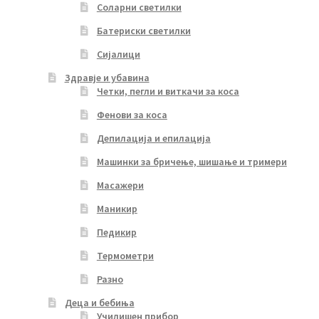
Соларни светилки
Батериски светилки
Сијалици
Здравје и убавина
Четки, пегли и виткачи за коса
Фенови за коса
Депилација и епилација
Машинки за бричење, шишање и тримери
Масажери
Маникир
Педикир
Термометри
Разно
Деца и бебиња
Училишен прибор