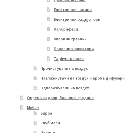
Електрични камини
Електрични радијатори
Калорифери
Кварцни греалки
Панелни конвектори
Тајфун греалки
Прочистувачи на воздух
Навлажнувачи на воздух и арома дифузери
Одвлажнувачи на воздух
Опрема за двор, балкон и градина
Мебел
Бироа
Клуб маси
Полици