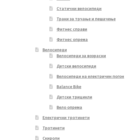
Статични велосипеди
Траки за трчање и пешачење
Фитнес справи
Фитнес опрема
Велосипеди
Велосипеди за возрасни
Детски велосипеди
Велосипеди на електричен погон
Balance Bike
Детски трицикли
Вело опрема
Електрични тротинети
Тротинети
Скироли