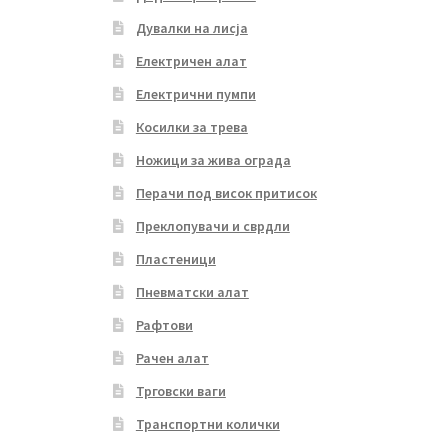
Дувалки на лисја
Електричен алат
Електрични пумпи
Косилки за трева
Ножици за жива ограда
Перачи под висок притисок
Преклопувачи и сврдли
Пластеници
Пневматски алат
Рафтови
Рачен алат
Трговски ваги
Транспортни колички