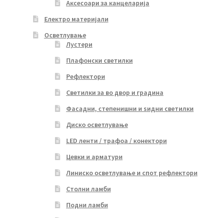
Аксесоари за канцеларија
Електро материјали
Осветлување
Лустери
Плафонски светилки
Рефлектори
Светилки за во двор и градина
Фасадни, степенишни и ѕидни светилки
Диско осветлување
LED ленти / трафоа / конектори
Цевки и арматури
Линиско осветлување и спот рефлектори
Столни ламби
Подни ламби