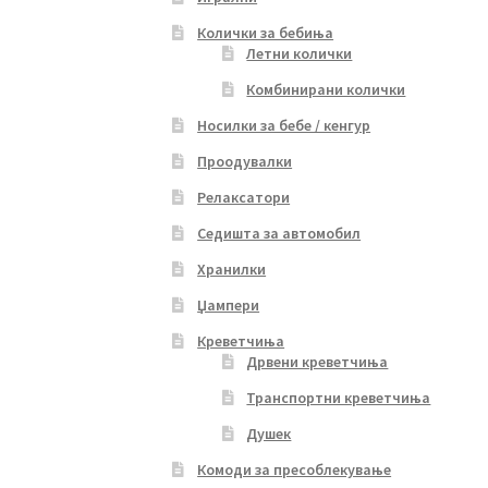
Колички за бебиња
Летни колички
Комбинирани колички
Носилки за бебе / кенгур
Проодувалки
Релаксатори
Седишта за автомобил
Хранилки
Џампери
Креветчиња
Дрвени креветчиња
Транспортни креветчиња
Душек
Комоди за пресоблекување