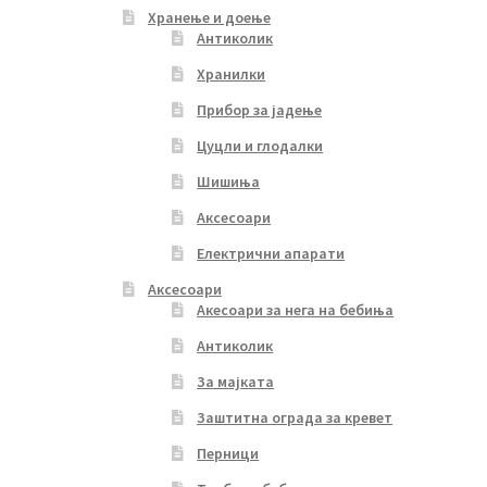
Хранење и доење
Антиколик
Хранилки
Прибор за јадење
Цуцли и глодалки
Шишиња
Аксесоари
Електрични апарати
Аксесоари
Акесоари за нега на бебиња
Антиколик
За мајката
Заштитна ограда за кревет
Перници