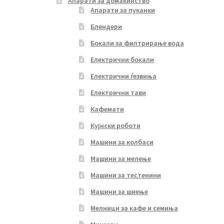
Апарати за домаќинство
Апарати за пуканки
Блендери
Бокали за филтрирање вода
Електрични бокали
Електрични ѓезвиња
Електрични тави
Кафемати
Кујнски роботи
Машини за колбаси
Машини за мелење
Машини за тестенини
Машини за шиење
Мелници за кафе и семиња