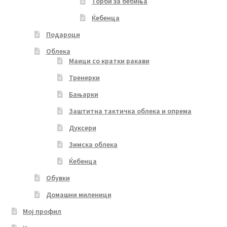
Торби за бебиња
Ќебенца
Подароци
Облека
Маици со кратки ракави
Тренерки
Бањарки
Заштитна тактичка облека и опрема
Дуксери
Зимска облека
Ќебенца
Обувки
Домашни миленици
Мој профил