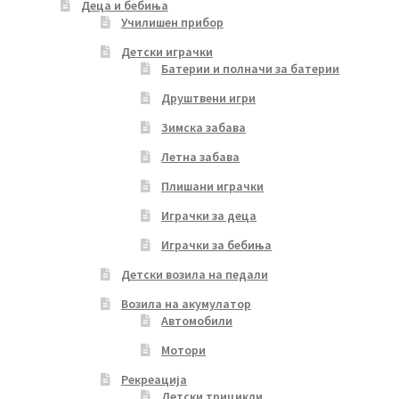
Деца и бебиња
Училишен прибор
Детски играчки
Батерии и полначи за батерии
Друштвени игри
Зимска забава
Летна забава
Плишани играчки
Играчки за деца
Играчки за бебиња
Детски возила на педали
Возила на акумулатор
Автомобили
Мотори
Рекреација
Детски трицикли