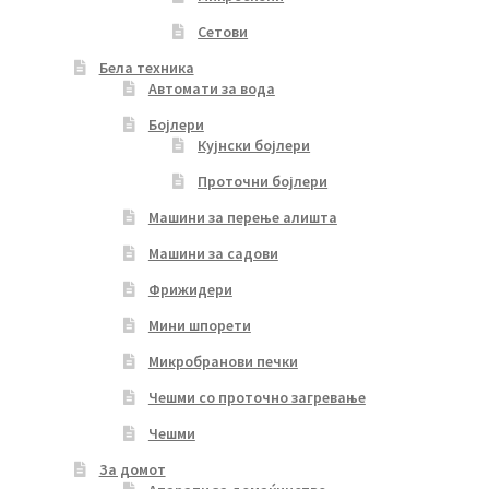
Сетови
Бела техника
Автомати за вода
Бојлери
Кујнски бојлери
Проточни бојлери
Машини за перење алишта
Машини за садови
Фрижидери
Мини шпорети
Микробранови печки
Чешми со проточно загревање
Чешми
За домот