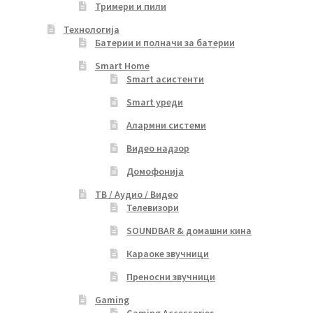
Тримери и пили
Технологија
Батерии и полначи за батерии
Smart Home
Smart асистенти
Smart уреди
Алармни системи
Видео надзор
Домофонија
ТВ / Аудио / Видео
Телевизори
SOUNDBAR & домашни кина
Караоке звучници
Преносни звучници
Gaming
Gaming Accessories