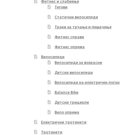
Фитнес и слабеење
Тегови
Статични велосипеди
Траки за трчање и пешачење
Фитнес справи
Фитнес опрема
Велосипеди
Велосипеди за возрасни
Детски велосипеди
Велосипеди на електричен погон
Balance Bike
Детски трицикли
Вело опрема
Електрични тротинети
Тротинети