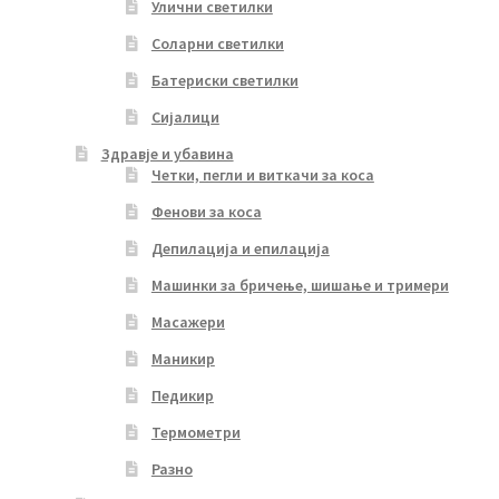
Улични светилки
Соларни светилки
Батериски светилки
Сијалици
Здравје и убавина
Четки, пегли и виткачи за коса
Фенови за коса
Депилација и епилација
Машинки за бричење, шишање и тримери
Масажери
Маникир
Педикир
Термометри
Разно