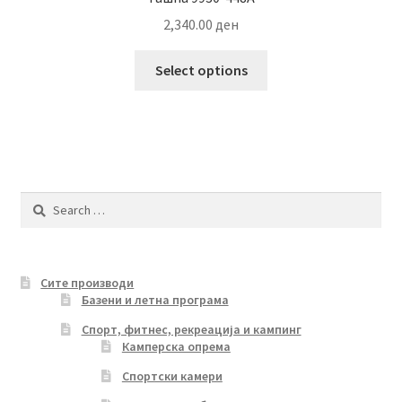
2,340.00
ден
This
Select options
product
has
multiple
variants.
The
options
Search
may
for:
be
chosen
Сите производи
on
Базени и летна програма
the
product
Спорт, фитнес, рекреација и кампинг
Камперска опрема
page
Спортски камери