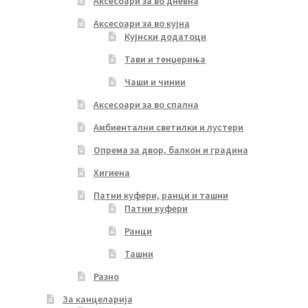
Аксесоари за во дневна
Аксесоари за во кујна
Кујнски додатоци
Тави и тенџериња
Чаши и чинии
Аксесоари за во спална
Амбиентални светилки и лустери
Опрема за двор, балкон и градина
Хигиена
Патни куфери, ранци и ташни
Патни куфери
Ранци
Ташни
Разно
За канцеларија