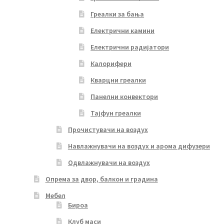
Греалки за бања
Електрични камини
Електрични радијатори
Калорифери
Кварцни греалки
Панелни конвектори
Тајфун греалки
Прочистувачи на воздух
Навлажнувачи на воздух и арома дифузери
Одвлажнувачи на воздух
Опрема за двор, балкон и градина
Мебел
Бироа
Клуб маси