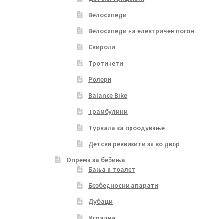
Велосипеди
Велосипеди на електричен погон
Скироли
Тротинети
Ролери
Balance Bike
Трамбулини
Туркала за проодување
Детски реквизити за во двор
Опрема за бебиња
Бања и тоалет
Безбедносни апарати
Дубаци
Игрални