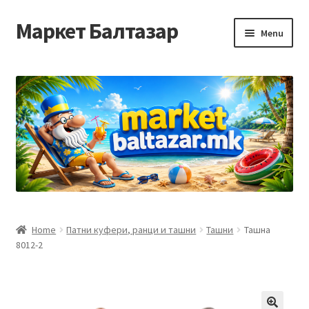
Маркет Балтазар
Skip
Skip
Menu
to
to
navigation
content
Home
Checkout
Homepage
Privacy Policy
Достава и начин на плаќање
Home
Патни куфери, ранци и ташни
Ташни
Ташна
8012-2
Контакт
Корисничка подршка