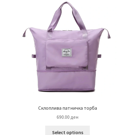
Склоплива патничка торба
690.00
ден
This
Select options