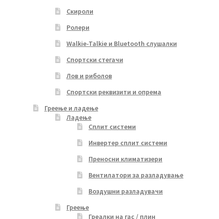
Скироли
Ролери
Walkie-Talkie и Bluetooth слушалки
Спортски стегачи
Лов и риболов
Спортски реквизити и опрема
Греење и ладење
Ладење
Сплит системи
Инвертер сплит системи
Преносни климатизери
Вентилатори за разладување
Воздушни разладувачи
Греење
Греалки на гас / плин