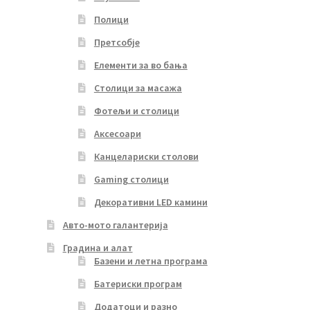
Полици
Претсобје
Елементи за во бања
Столици за масажа
Фотељи и столици
Аксесоари
Канцелариски столови
Gaming столици
Декоративни LED камини
Авто-мото галантерија
Градина и алат
Базени и летна програма
Батериски програм
Додатоци и разно