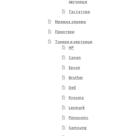
звучници
Тастатури
Мрежна опрема
Принтери
Тонери и кертриџи
HP
Canon
Epson
Brother
Dell
Kyocera
Lexmark
Panasonic
Samsung