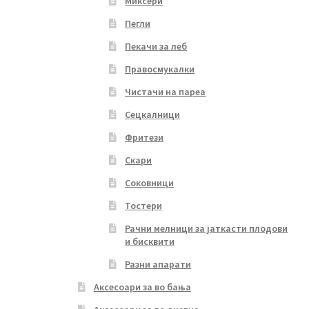
Миксери
Пегли
Пекачи за леб
Правосмукалки
Чистачи на пареа
Сецкалници
Фритези
Скари
Соковници
Тостери
Рачни мелници за јаткасти плодови
и бисквити
Разни апарати
Аксесоари за во бања