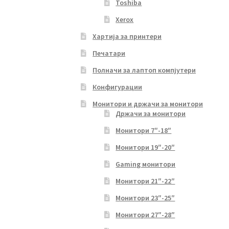
Toshiba
Xerox
Хартија за принтери
Печатари
Полначи за лаптоп компјутери
Конфигурации
Монитори и држачи за монитори
Држачи за монитори
Монитори 7″-18″
Монитори 19″-20″
Gaming монитори
Монитори 21″-22″
Монитори 23″-25″
Монитори 27″-28″