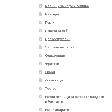
Мелници за кафе и семиња
Миксери
Пегли
Пекачи за леб
Правосмукалки
Чистачи на пареа
Сецкалници
Фритези
Скари
Соковници
Тостери
Рачни мелници за јаткасти плодови
и бисквити
Разни апарати