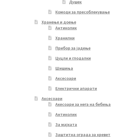
Душек
Комоди за пресоблекување
Хранење и доење
Антиколик
Хранилки
Прибор за јадење
Цуцли и глодалки
Шишиња
Аксесоари
Електрични апарати
Аксесоари
Акесоари за нега на бебиња
Антиколик
За мајката
Заштитна ограда за кревет