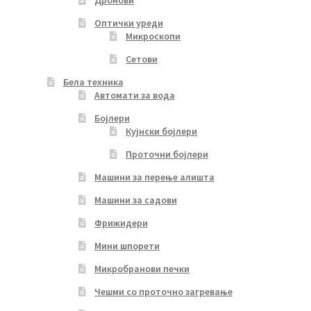
Оптички уреди
Микроскопи
Сетови
Бела техника
Автомати за вода
Бојлери
Кујнски бојлери
Проточни бојлери
Машини за перење алишта
Машини за садови
Фрижидери
Мини шпорети
Микробранови печки
Чешми со проточно загревање