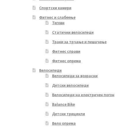
Спортски камери
Фитнес и слабеење
Тегови
Статични велосипеди
Траки за трчање и пешачење
Фитнес справи
Фитнес опрема
Велосипеди
Велосипеди за возрасни
Детски велосипеди
Велосипеди на електричен погон
Balance Bike
Детски трицикли
Вело опрема