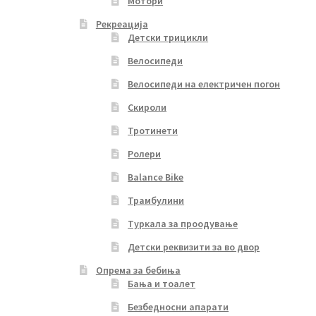
Мотори
Рекреација
Детски трицикли
Велосипеди
Велосипеди на електричен погон
Скироли
Тротинети
Ролери
Balance Bike
Трамбулини
Туркала за проодување
Детски реквизити за во двор
Опрема за бебиња
Бања и тоалет
Безбедносни апарати