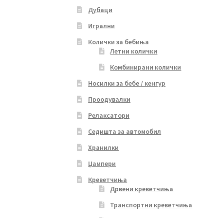
Дубаци
Игрални
Колички за бебиња
Летни колички
Комбинирани колички
Носилки за бебе / кенгур
Проодувалки
Релаксатори
Седишта за автомобил
Хранилки
Џампери
Креветчиња
Дрвени креветчиња
Транспортни креветчиња