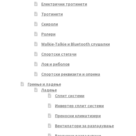
Електрични тротинети
Тротинети
Скироли
Ролери
Walkie-Talkie и Bluetooth слушалки
Спортски стегачи
Лов и риболов
Спортски реквизити и опрема
Греење и ладење
Ладење
Сплит системи
Инвертер сплит системи
Преносни климатизери
Вентилатори за разладување
Воздушни разладувачи