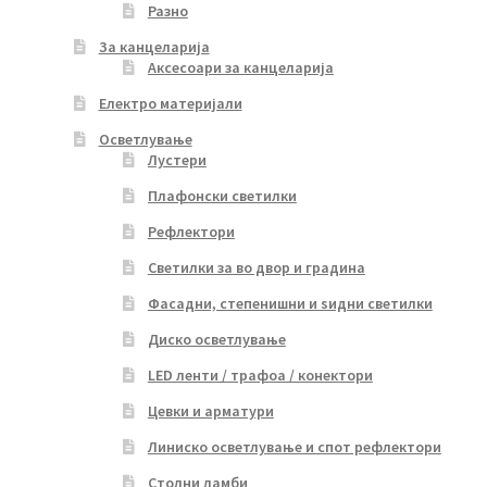
Разно
За канцеларија
Аксесоари за канцеларија
Електро материјали
Осветлување
Лустери
Плафонски светилки
Рефлектори
Светилки за во двор и градина
Фасадни, степенишни и ѕидни светилки
Диско осветлување
LED ленти / трафоа / конектори
Цевки и арматури
Линиско осветлување и спот рефлектори
Столни ламби