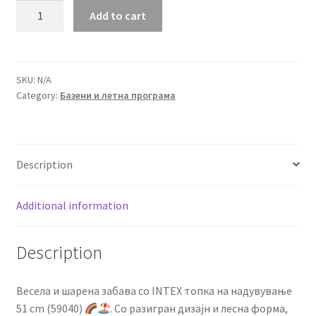
Топка
Add to cart
на
надувување
51
cm
SKU:
N/A
Category:
Базени и летна програма
quantity
Description
Additional information
Description
Весела и шарена забава со INTEX топка на надувување
51 cm (59040)
. Со разигран дизајн и лесна форма,