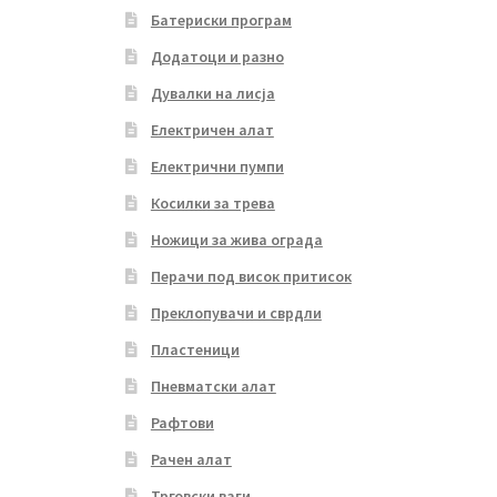
Батериски програм
Додатоци и разно
Дувалки на лисја
Електричен алат
Електрични пумпи
Косилки за трева
Ножици за жива ограда
Перачи под висок притисок
Преклопувачи и сврдли
Пластеници
Пневматски алат
Рафтови
Рачен алат
Трговски ваги