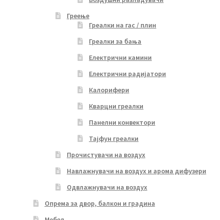
Греење
Греалки на гас / плин
Греалки за бања
Електрични камини
Електрични радијатори
Калорифери
Кварцни греалки
Панелни конвектори
Тајфун греалки
Прочистувачи на воздух
Навлажнувачи на воздух и арома дифузери
Одвлажнувачи на воздух
Опрема за двор, балкон и градина
Мебел