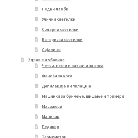
Подни ламби
Улични светилки
Соларни светилки
Батериски светилки
Сијалици
Здравје и убавина
Четки, пегли и виткачи за коса
Фенови за коса
Депилација и епилација
Машинки за бричење, шишање и тримери
Масажери
Маникир
Педикир
Термометри