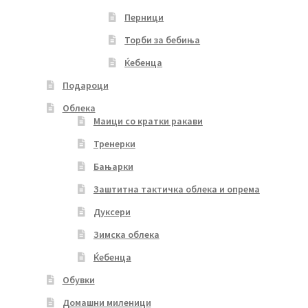
Перници
Торби за бебиња
Ќебенца
Подароци
Облека
Маици со кратки ракави
Тренерки
Бањарки
Заштитна тактичка облека и опрема
Дуксери
Зимска облека
Ќебенца
Обувки
Домашни миленици