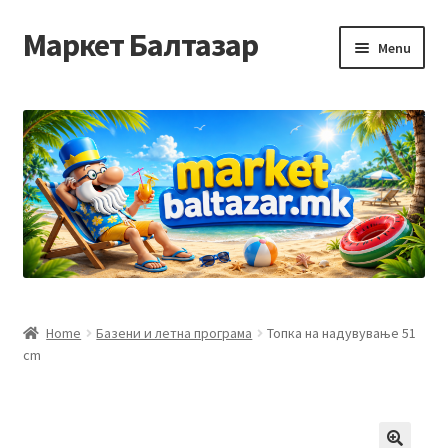
Маркет Балтазар
Skip
Skip
Menu
to
to
navigation
content
Home
Checkout
Homepage
Privacy Policy
Достава и начин на плаќање
Home
Базени и летна програма
Топка на надувување 51
cm
Контакт
Корисничка подршка