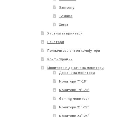
Samsung
Toshiba
Xerox
Хартија за принтери
Печатари
Полначи за лаптоп компјутери
Конфигурации
Монитори и држачи за монитори
Држачи за монитори
Монитори 7″-18″
Монитори 19″-20″
Gaming монитори
Монитори 21″-22″
Монитори 23″-25″