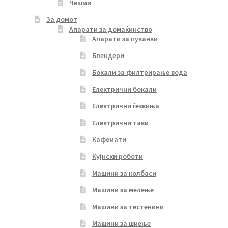
Чешми
За домот
Апарати за домаќинство
Апарати за пуканки
Блендери
Бокали за филтрирање вода
Електрични бокали
Електрични ѓезвиња
Електрични тави
Кафемати
Кујнски роботи
Машини за колбаси
Машини за мелење
Машини за тестенини
Машини за шиење