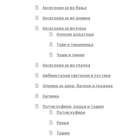
Аксесоари за во бања
Аксесоари за во дневна
Аксесоари за во кујна
Кујнски додатоци
Тави и тенџериња
Чаши и чинии
Аксесоари за во спална
Амбиентални светилки и лустери
Опрема за двор, балкон и градина
Хигиена
Патни куфери, ранци и ташни
Патни куфери
Ранци
Ташни