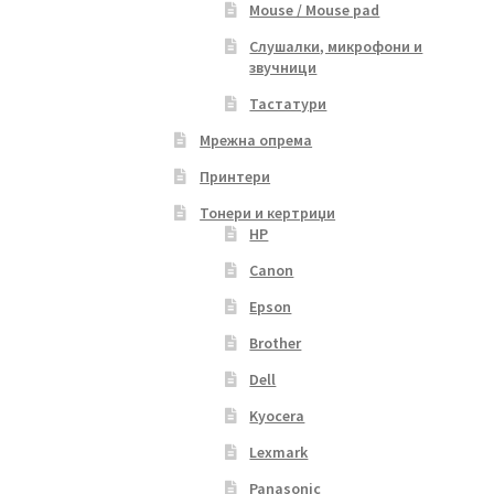
Mouse / Mouse pad
Слушалки, микрофони и
звучници
Тастатури
Мрежна опрема
Принтери
Тонери и кертриџи
HP
Canon
Epson
Brother
Dell
Kyocera
Lexmark
Panasonic