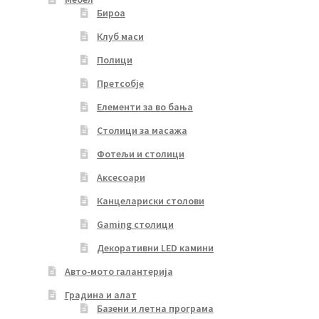
Бироа
Клуб маси
Полици
Претсобје
Елементи за во бања
Столици за масажа
Фотељи и столици
Аксесоари
Канцелариски столови
Gaming столици
Декоративни LED камини
Авто-мото галантерија
Градина и алат
Базени и летна програма