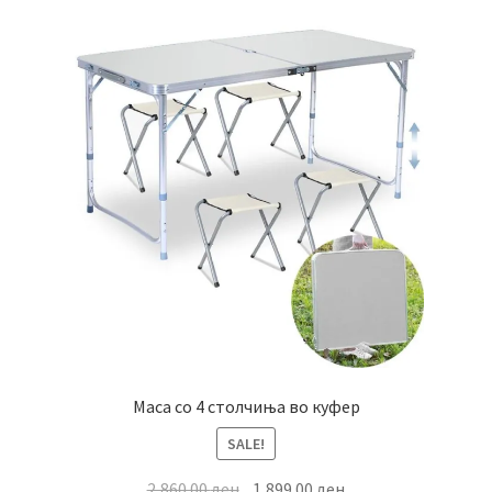
Маса со 4 столчиња во куфер
SALE!
Original
Current
2,860.00
ден
1,899.00
ден