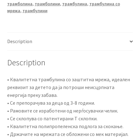
трамболина
,
трамболини
,
трамбулина
,
трамбулина со
мрежа
,
трамбулини
Description
Description
• Квалитетна трамбулина со заштитна мрежа, идеален
реквизит за детето да ја потроши неисцрпната
енергија преку забава.
• Се препорачува за деца од 3-8 години.
• Рамовите се изработени од нерѓосувачки челик.
• Се склопува со патентирани Т склопки.
• Квалитетна полипропеленска подлога за скокање.
• Држачите на мрежата се обложени со мек материјал.