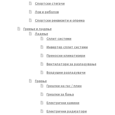
Спортски стегачи
Лов и риболов
Спортски реквизити и опрема
Греење и ладење
Ладење
Сплит системи
Инвертер сплит системи
Преносни климатизери
Вентилатори за разладување
Воздушни разладувачи
Греење
Греалки на гас / плин
Греалки за бања
Електрични камини
Електрични радијатори