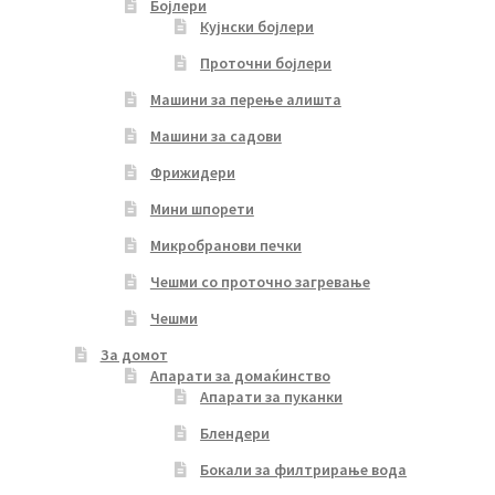
Бојлери
Кујнски бојлери
Проточни бојлери
Машини за перење алишта
Машини за садови
Фрижидери
Мини шпорети
Микробранови печки
Чешми со проточно загревање
Чешми
За домот
Апарати за домаќинство
Апарати за пуканки
Блендери
Бокали за филтрирање вода