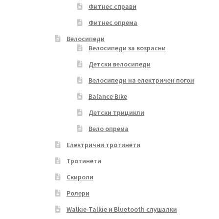
Фитнес справи
Фитнес опрема
Велосипеди
Велосипеди за возрасни
Детски велосипеди
Велосипеди на електричен погон
Balance Bike
Детски трицикли
Вело опрема
Електрични тротинети
Тротинети
Скироли
Ролери
Walkie-Talkie и Bluetooth слушалки