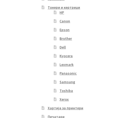
Тонери и кертриџи
HP
Canon
Epson
Brother
Dell
Kyocera
Lexmark
Panasonic
Samsung
Toshiba
Xerox
Хартија за принтери
Печатари