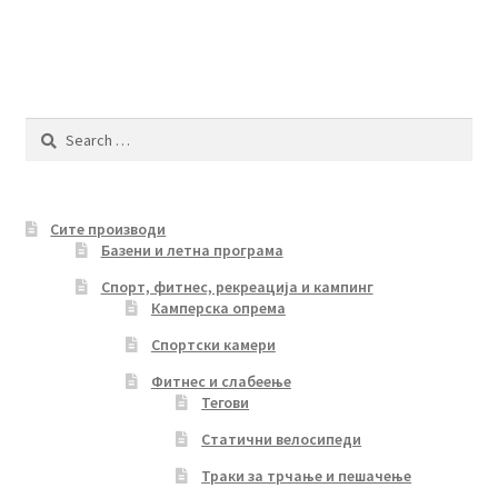
Search
for:
Сите производи
Базени и летна програма
Спорт, фитнес, рекреација и кампинг
Камперска опрема
Спортски камери
Фитнес и слабеење
Тегови
Статични велосипеди
Траки за трчање и пешачење