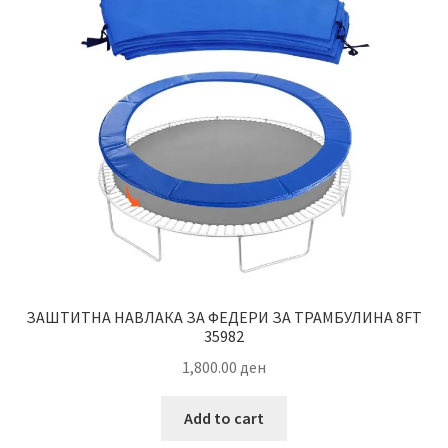
options
may
be
chosen
on
the
product
page
ЗАШТИТНА НАВЛАКА ЗА ФЕДЕРИ ЗА ТРАМБУЛИНА 8FT
35982
1,800.00
ден
Add to cart