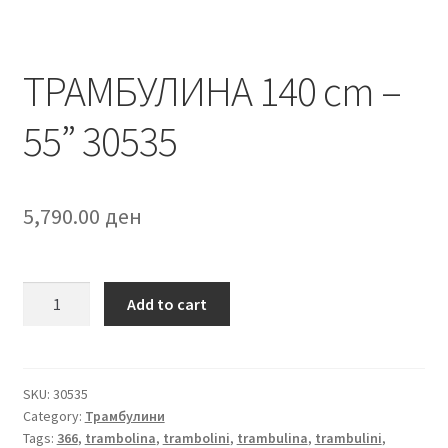
ТРАМБУЛИНА 140 cm –
55” 30535
5,790.00
ден
ТРАМБУЛИНА
Add to cart
140
cm
–
55”
SKU:
30535
Category:
Трамбулини
30535
Tags:
366
,
trambolina
,
trambolini
,
trambulina
,
trambulini
,
quantity