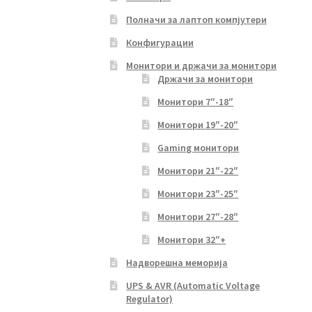
Полначи за лаптоп компјутери
Конфигурации
Монитори и држачи за монитори
Држачи за монитори
Монитори 7″-18″
Монитори 19″-20″
Gaming монитори
Монитори 21″-22″
Монитори 23″-25″
Монитори 27″-28″
Монитори 32″+
Надворешна меморија
UPS & AVR (Automatic Voltage
Regulator)