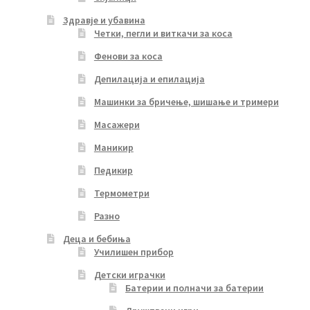
Здравје и убавина
Четки, пегли и виткачи за коса
Фенови за коса
Депилација и епилација
Машинки за бричење, шишање и тримери
Масажери
Маникир
Педикир
Термометри
Разно
Деца и бебиња
Училишен прибор
Детски играчки
Батерии и полначи за батерии