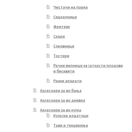
Чистачи на пареа
Сецкалници
Фритези
Скари
Соковници
Тостери
Рачни мелници за јаткасти плодови
и бисквити
Разни апарати
Аксесоари за во бања
Аксесоари за во дневна
Аксесоари за во кујна
Кујнски додатоци
Тави и тенџериња