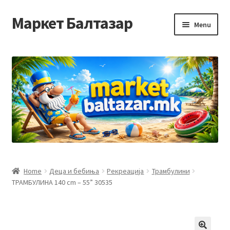
Маркет Балтазар
Skip
Skip
Menu
to
to
navigation
content
Home
Checkout
Homepage
Privacy Policy
Достава и начин на плаќање
Home
Деца и бебиња
Рекреација
Трамбулини
ТРАМБУЛИНА 140 cm – 55” 30535
Контакт
Корисничка подршка