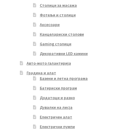
Столици за масажа
Фотељи и столици
Аксесоари
Канцелариски столови
Gaming столици
Декоративни LED камини
Авто-мото галантерија
Градина и алат
Базени и летна програма
Батериски програм
Додатоци и разно
Дувалки на лисја
Електричен алат
Електрични пумпи