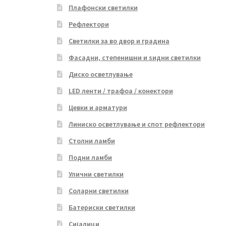
Плафонски светилки
Рефлектори
Светилки за во двор и градина
Фасадни, степенишни и ѕидни светилки
Диско осветлување
LED ленти / трафоа / конектори
Цевки и арматури
Линиско осветлување и спот рефлектори
Столни ламби
Подни ламби
Улични светилки
Соларни светилки
Батериски светилки
Сијалици