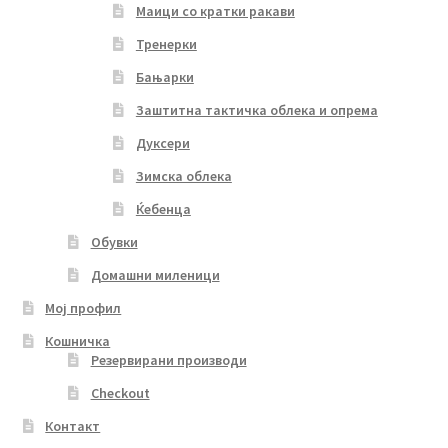
Маици со кратки ракави
Тренерки
Бањарки
Заштитна тактичка облека и опрема
Дуксери
Зимска облека
Ќебенца
Обувки
Домашни миленици
Мој профил
Кошничка
Резервирани производи
Checkout
Контакт