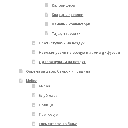
Калорифери
Кварцни греалки
Панелни конвектори
Тајфун греалки
Прочистувачи на воздух
Навлажнувачи на воздух и арома дифузери
Одвлажнувачи на воздух
Опрема за двор, балкон и градина
Мебел
Бироа
Клуб маси
Полици
Претсобје
Елементи за во бања