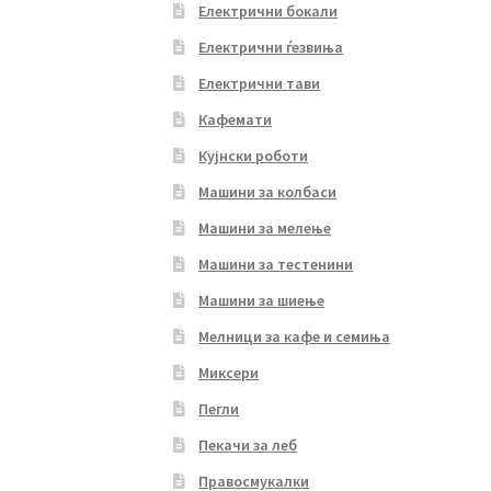
Електрични бокали
Електрични ѓезвиња
Електрични тави
Кафемати
Кујнски роботи
Машини за колбаси
Машини за мелење
Машини за тестенини
Машини за шиење
Мелници за кафе и семиња
Миксери
Пегли
Пекачи за леб
Правосмукалки