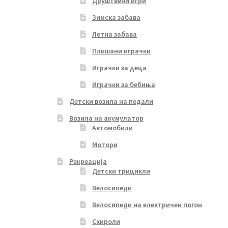
Друштвени игри
Зимска забава
Летна забава
Плишани играчки
Играчки за деца
Играчки за бебиња
Детски возила на педали
Возила на акумулатор
Автомобили
Мотори
Рекреација
Детски трицикли
Велосипеди
Велосипеди на електричен погон
Скироли