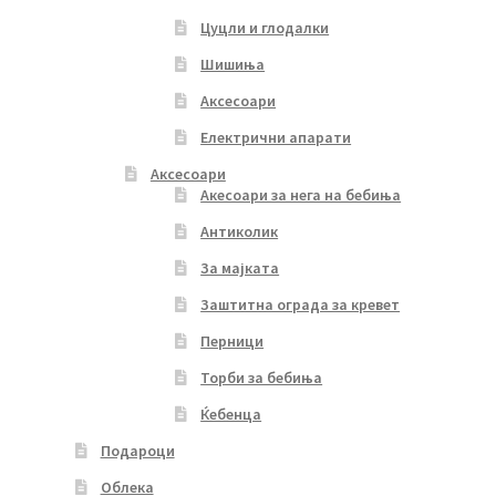
Цуцли и глодалки
Шишиња
Аксесоари
Електрични апарати
Аксесоари
Акесоари за нега на бебиња
Антиколик
За мајката
Заштитна ограда за кревет
Перници
Торби за бебиња
Ќебенца
Подароци
Облека