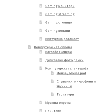
Gaming монитори
Gaming streaming
Gaming столици
Gaming волани
Виртуелна реалност
Компјутери и IT опрема
Barcode скенери
Дигитални фото рамки
Компјутерска галантерија
Mouse / Mouse pad
Слушалки, микрофони и
звучници
Тастатури
Мрежна опрема
Принтери