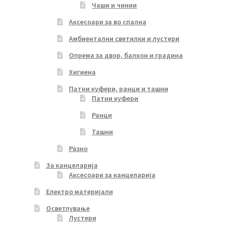
Чаши и чинии
Аксесоари за во спална
Амбиентални светилки и лустери
Опрема за двор, балкон и градина
Хигиена
Патни куфери, ранци и ташни
Патни куфери
Ранци
Ташни
Разно
За канцеларија
Аксесоари за канцеларија
Електро материјали
Осветлување
Лустери