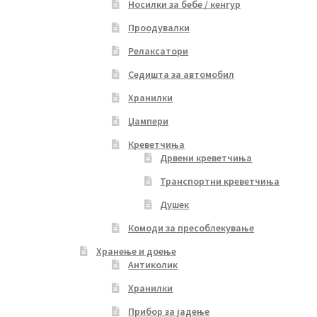
Носилки за бебе / кенгур
Проодувалки
Релаксатори
Седишта за автомобил
Хранилки
Џампери
Креветчиња
Дрвени креветчиња
Транспортни креветчиња
Душек
Комоди за пресоблекување
Хранење и доење
Антиколик
Хранилки
Прибор за јадење