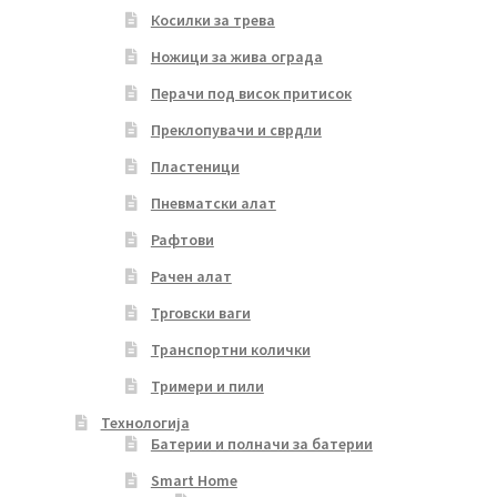
Косилки за трева
Ножици за жива ограда
Перачи под висок притисок
Преклопувачи и сврдли
Пластеници
Пневматски алат
Рафтови
Рачен алат
Трговски ваги
Транспортни колички
Тримери и пили
Технологија
Батерии и полначи за батерии
Smart Home