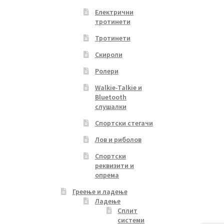
Електрични
тротинети
Тротинети
Скироли
Ролери
Walkie-Talkie и
Bluetooth
слушалки
Спортски стегачи
Лов и риболов
Спортски
реквизити и
опрема
Греење и ладење
Ладење
Сплит
системи