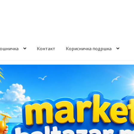
ошничка
Контакт
Корисничка подршка
става и начин на плаќање
Контакт
Корисничка подршка
а на производ
Сите производи
Услови за користење