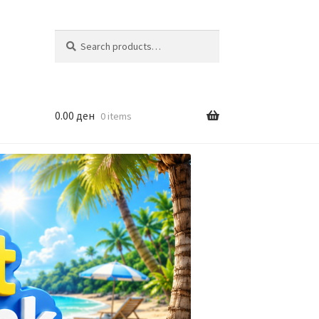
Search
Search
for:
0.00
ден
0 items