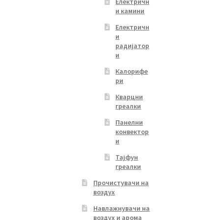
Електричн
и камини
Електричн
и
радијатор
и
Калорифе
ри
Кварцни
греалки
Панелни
конвектор
и
Тајфун
греалки
Прочистувачи на
воздух
Навлажнувачи на
воздух и арома