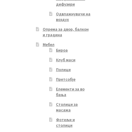
дифузери
Одвлажнувачи на
воздух
Опрема за двор, балкон
и градина
Мебел
Бироа
Клуб маси
Полици
Претсобје
Елементи за во
бања
Столици за
масажа
Фотељи и
столици