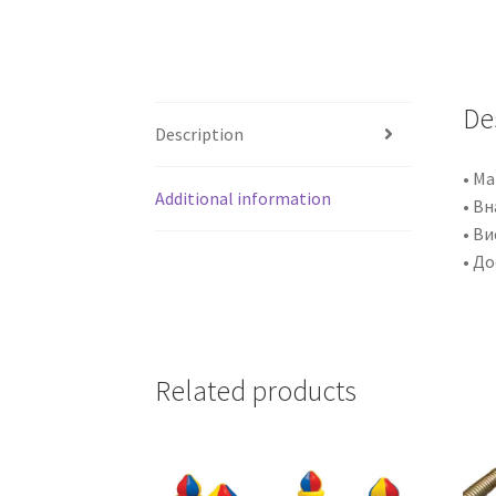
De
Description
• Ма
Additional information
• В
• В
• До
Related products