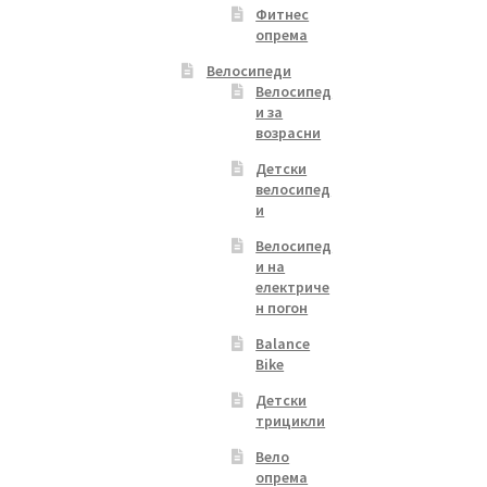
Фитнес
опрема
Велосипеди
Велосипед
и за
возрасни
Детски
велосипед
и
Велосипед
и на
електриче
н погон
Balance
Bike
Детски
трицикли
Вело
опрема