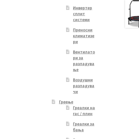
Инвертер
сплит
системи
Преносни
климатизе
ри
Вентилато
ри за
разладува
ње
Воздушни
разладува
чи
Греење
Греалки на
гас / плин
Греалки за
бања