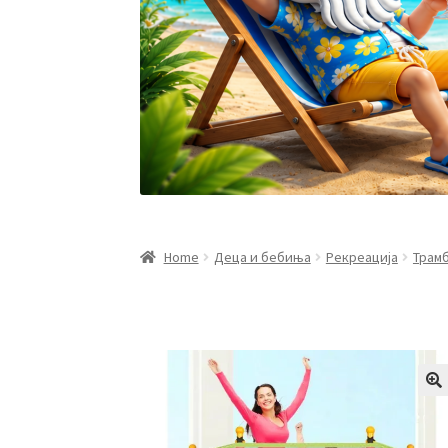
Home
Деца и бебиња
Рекреација
Трам