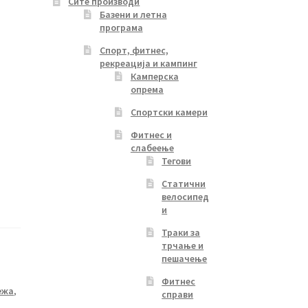
Сите производи
Базени и летна
програма
Спорт, фитнес,
рекреација и кампинг
Камперска
опрема
Спортски камери
Фитнес и
слабеење
Тегови
Статични
велосипед
и
Траки за
трчање и
пешачење
Фитнес
ежа
,
справи