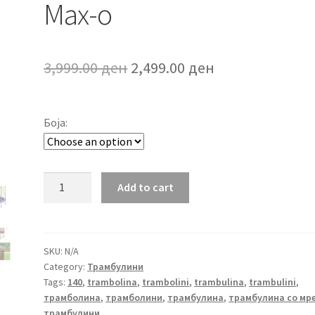
Max-o
Original
Current
3,999.00
ден
2,499.00
ден
price
price
was:
is:
Боја:
3,999.00 ден.
2,499.00 ден.
Трамбулина
Add to cart
со
мрежа
Max-
o
SKU:
N/A
Category:
Трамбулини
quantity
Tags:
140
,
trambolina
,
trambolini
,
trambulina
,
trambulini
,
трамболина
,
трамболини
,
трамбулина
,
трамбулина со мр
трамбулини