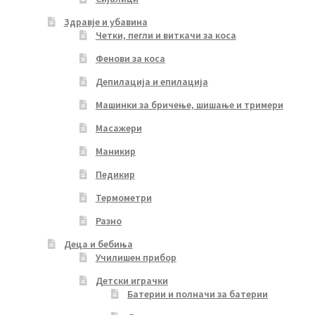
Здравје и убавина
Четки, пегли и виткачи за коса
Фенови за коса
Депилација и епилација
Машинки за бричење, шишање и тримери
Масажери
Маникир
Педикир
Термометри
Разно
Деца и бебиња
Училишен прибор
Детски играчки
Батерии и полначи за батерии