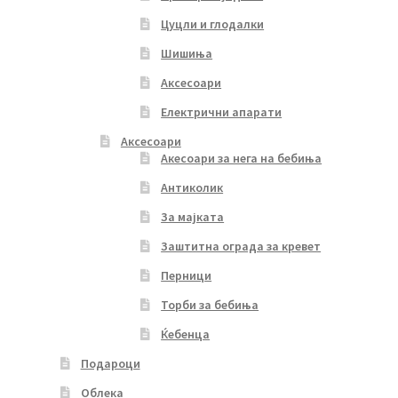
Цуцли и глодалки
Шишиња
Аксесоари
Електрични апарати
Аксесоари
Акесоари за нега на бебиња
Антиколик
За мајката
Заштитна ограда за кревет
Перници
Торби за бебиња
Ќебенца
Подароци
Облека