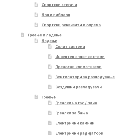
Спортски стегачи
Лов и риболов
Спортски реквизити и опрема
Греење и ладење
Ладење
Сплит системи
Инвертер сплит системи
Преносни климатизери
Вентилатори за разладување
Воздушни разладувачи
Греење
Греалки на гас / плин
Греалки за бања
Електрични камини
Електрични радијатори