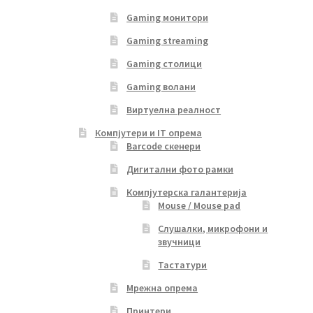
Gaming монитори
Gaming streaming
Gaming столици
Gaming волани
Виртуелна реалност
Компјутери и IT опрема
Barcode скенери
Дигитални фото рамки
Компјутерска галантерија
Mouse / Mouse pad
Слушалки, микрофони и
звучници
Тастатури
Мрежна опрема
Принтери