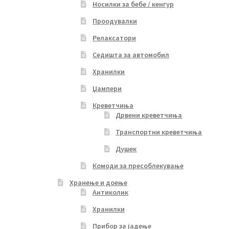
Носилки за бебе / кенгур
Проодувалки
Релаксатори
Седишта за автомобил
Хранилки
Џампери
Креветчиња
Дрвени креветчиња
Транспортни креветчиња
Душек
Комоди за пресоблекување
Хранење и доење
Антиколик
Хранилки
Прибор за јадење