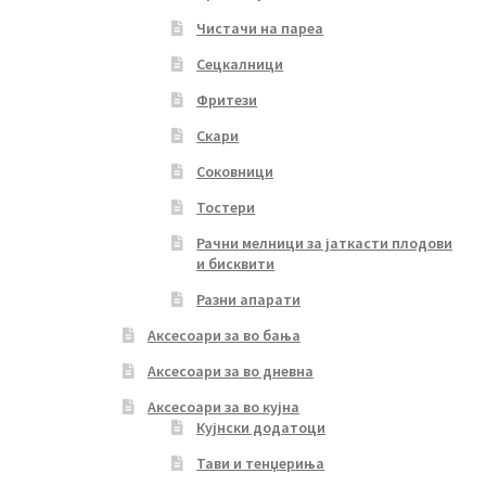
Чистачи на пареа
Сецкалници
Фритези
Скари
Соковници
Тостери
Рачни мелници за јаткасти плодови
и бисквити
Разни апарати
Аксесоари за во бања
Аксесоари за во дневна
Аксесоари за во кујна
Кујнски додатоци
Тави и тенџериња