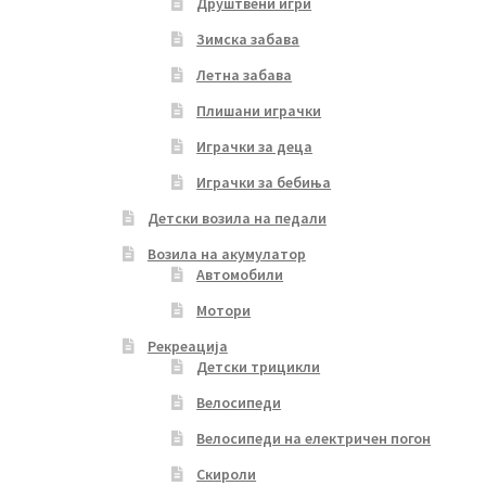
Друштвени игри
Зимска забава
Летна забава
Плишани играчки
Играчки за деца
Играчки за бебиња
Детски возила на педали
Возила на акумулатор
Автомобили
Мотори
Рекреација
Детски трицикли
Велосипеди
Велосипеди на електричен погон
Скироли