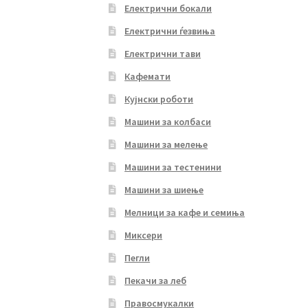
Електрични бокали
Електрични ѓезвиња
Електрични тави
Кафемати
Кујнски роботи
Машини за колбаси
Машини за мелење
Машини за тестенини
Машини за шиење
Мелници за кафе и семиња
Миксери
Пегли
Пекачи за леб
Правосмукалки