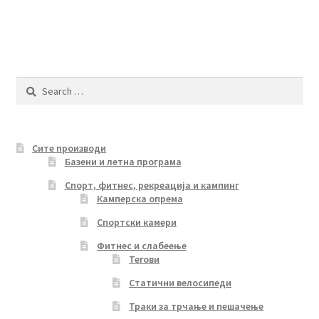
Search
for:
Сите производи
Базени и летна програма
Спорт, фитнес, рекреација и кампинг
Камперска опрема
Спортски камери
Фитнес и слабеење
Тегови
Статични велосипеди
Траки за трчање и пешачење