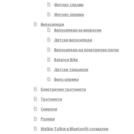
Фитнес справи
Фитнес опрема
Велосипеди
Велосипеди за возрасни
Детски велосипеди
Велосипеди на електричен погон
Balance Bike
Детски трицикли
Вело опрема
Електрични тротинети
Тротинети
Скироли
Ролери
Walkie-Talkie и Bluetooth слушалки