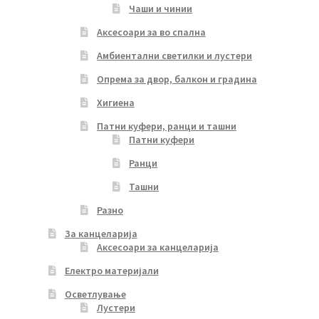
Чаши и чинии
Аксесоари за во спална
Амбиентални светилки и лустери
Опрема за двор, балкон и градина
Хигиена
Патни куфери, ранци и ташни
Патни куфери
Ранци
Ташни
Разно
За канцеларија
Аксесоари за канцеларија
Електро материјали
Осветлување
Лустери