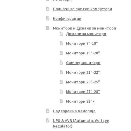
Полначи за лаптоп компјутери
Конфигурации
Монитори и држачи за монитори
Држачи за монитори
Монитори 7″-18″
Монитори 19″-20″
Gaming монитори
Монитори 21″-22″
Монитори 23″-25″
Монитори 27″-28″
Монитори 32″+
Надворешна меморија
UPS & AVR (Automatic Voltage
Regulator)