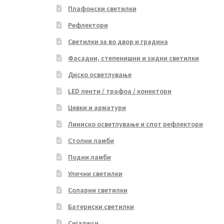
Плафонски светилки
Рефлектори
Светилки за во двор и градина
Фасадни, степенишни и ѕидни светилки
Диско осветлување
LED ленти / трафоа / конектори
Цевки и арматури
Линиско осветлување и спот рефлектори
Столни ламби
Подни ламби
Улични светилки
Соларни светилки
Батериски светилки
Сијалици