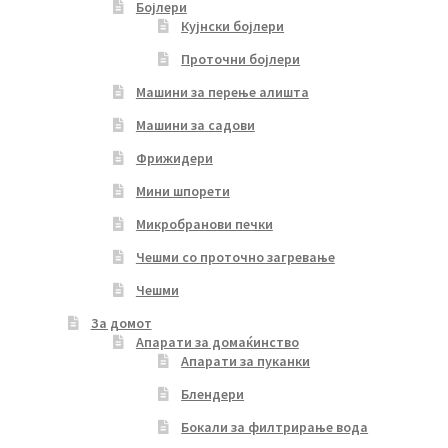
Бојлери
Кујнски бојлери
Проточни бојлери
Машини за перење алишта
Машини за садови
Фрижидери
Мини шпорети
Микробранови печки
Чешми со проточно загревање
Чешми
За домот
Апарати за домаќинство
Апарати за пуканки
Блендери
Бокали за филтрирање вода