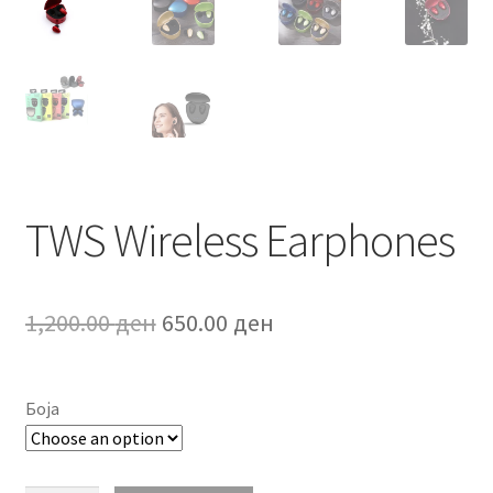
TWS Wireless Earphones
Original
Current
1,200.00
ден
650.00
ден
price
price
was:
is:
Боја
1,200.00 ден.
650.00 ден.