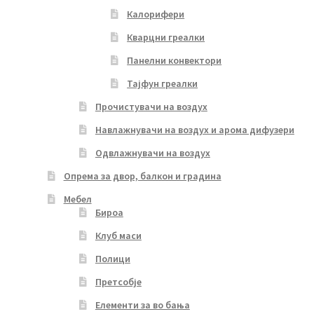
Калорифери
Кварцни греалки
Панелни конвектори
Тајфун греалки
Прочистувачи на воздух
Навлажнувачи на воздух и арома дифузери
Одвлажнувачи на воздух
Опрема за двор, балкон и градина
Мебел
Бироа
Клуб маси
Полици
Претсобје
Елементи за во бања