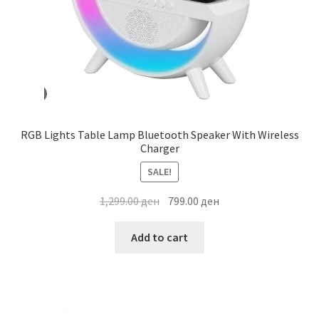
RGB Lights Table Lamp Bluetooth Speaker With Wireless
Charger
SALE!
Original
Current
1,299.00
ден
799.00
ден
price
price
was:
is:
Add to cart
1,299.00 ден.
799.00 ден.