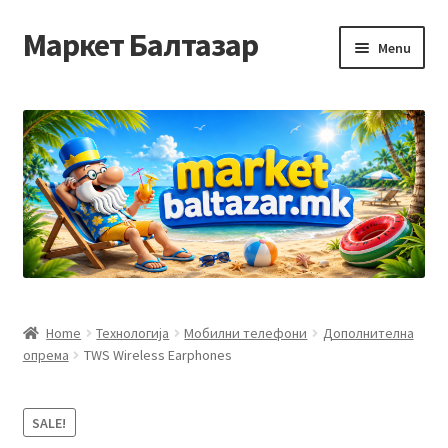
Маркет Балтазар
Skip
Skip
Menu
to
to
navigation
content
Home
Checkout
Homepage
Privacy Policy
Достава и начин на плаќање
Home
Технологија
Мобилни телефони
Дополнителна
опрема
TWS Wireless Earphones
Контакт
Корисничка подршка
SALE!