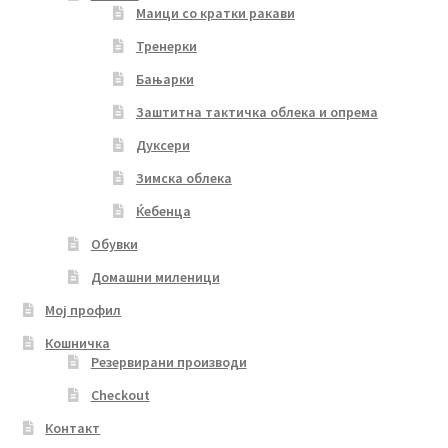
Маици со кратки ракави
Тренерки
Бањарки
Заштитна тактичка облека и опрема
Дуксери
Зимска облека
Ќебенца
Обувки
Домашни миленици
Мој профил
Кошничка
Резервирани производи
Checkout
Контакт