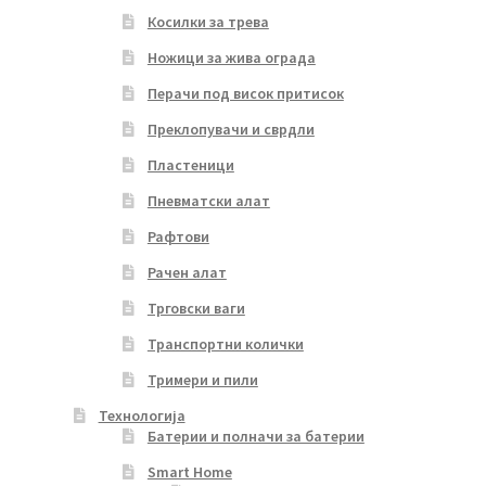
Косилки за трева
Ножици за жива ограда
Перачи под висок притисок
Преклопувачи и сврдли
Пластеници
Пневматски алат
Рафтови
Рачен алат
Трговски ваги
Транспортни колички
Тримери и пили
Технологија
Батерии и полначи за батерии
Smart Home