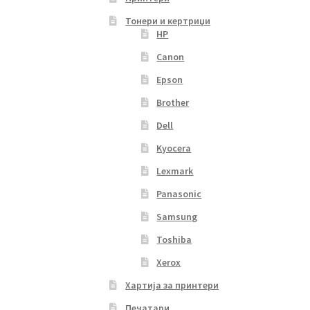
Тонери и кертриџи
HP
Canon
Epson
Brother
Dell
Kyocera
Lexmark
Panasonic
Samsung
Toshiba
Xerox
Хартија за принтери
Печатари