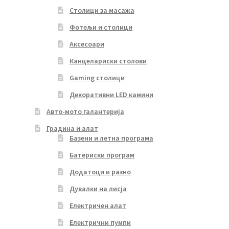
Столици за масажа
Фотељи и столици
Аксесоари
Канцелариски столови
Gaming столици
Декоративни LED камини
Авто-мото галантерија
Градина и алат
Базени и летна програма
Батериски програм
Додатоци и разно
Дувалки на лисја
Електричен алат
Електрични пумпи