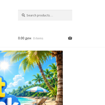
Search
Search
for:
0.00
ден
0 items