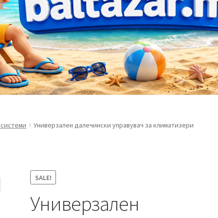
 системи
Универзален далечински управувач за климатизери
SALE!
Универзален