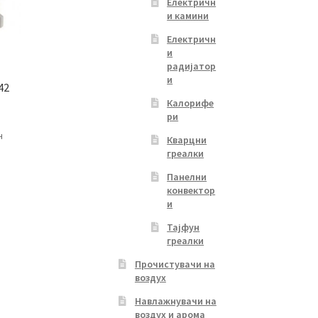
Електричн
и камини
Електричн
и
радијатор
и
42
Калорифе
ри
Current
н
Кварцни
price
греалки
is:
Панелни
31,999.00 ден.
конвектор
и
Тајфун
греалки
Прочистувачи на
воздух
Навлажнувачи на
воздух и арома