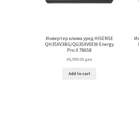
Инвертер клима уред HISENSE
И
QH35XV3BG/QG35XV0EW Energy
Pro X 78658
49,999.00
ден
Add to cart