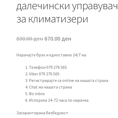
далечински управува
за климатизери
Original
Current
830.00
ден
670.00
ден
price
price
Нарачајте брзо и едноставно 24/7 на:
was:
is:
830.00 ден.
670.00 ден.
Телефон 079 276 565
Viber 079 276 565
Регистрирајте се online на нашата страна
Chat на нашата страна
Во inbox
Испорака 24-72 часа по нарачка
Загарантирана безбедност