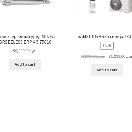
нвертер клима уред MIDEA
SAMSUNG AR35 серија 733
BREEZLESS ERP 4.5 75816
SALE!
59,999.00
ден
Original
39,999.00
ден
31,999.00
де
price
Add to cart
was:
Add to cart
39,999.00 ден.