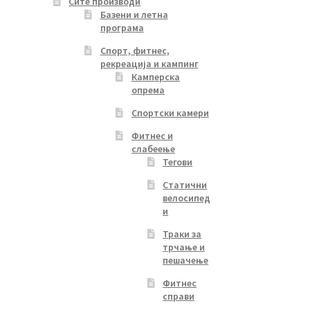
Сите производи
ч
Базени и летна
програма
Спорт, фитнес,
рекреација и кампинг
Камперска
опрема
Спортски камери
Фитнес и
слабеење
Тегови
Статични
велосипед
и
Траки за
трчање и
пешачење
Фитнес
справи