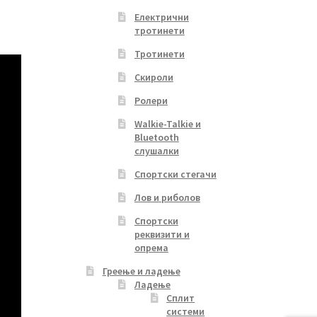
Електрични
тротинети
Тротинети
Скироли
Ролери
Walkie-Talkie и
Bluetooth
слушалки
Спортски стегачи
Лов и риболов
Спортски
реквизити и
опрема
Греење и ладење
Ладење
Сплит
системи