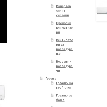
Инвертер
сплит
системи
Преносни
климатизе
ри
Вентилато
ри за
разладува
ње
Воздушни
разладува
чи
Греење
Греалки на
гас / плин
Греалки за
бања