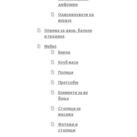
дифузери
Одвлажнувачи на
воздух
Опрема за двор, балкон
и градина
Мебел
Бироа
Клуб маси
Полици
Претсобје
Елементи за во
бања
Столици за
масажа
Фотељи и
столици