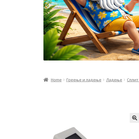
Home
Греење и ладење
Ладење
Сплит