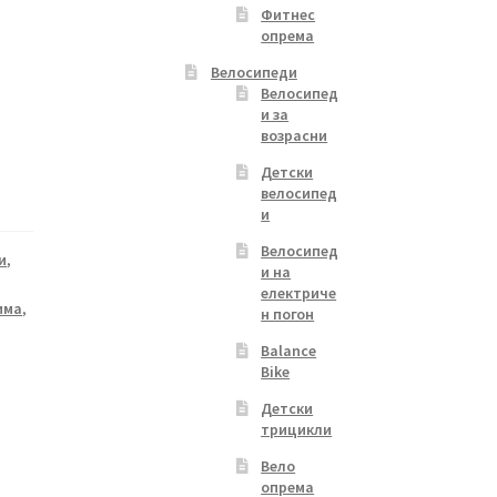
Фитнес
опрема
Велосипеди
Велосипед
и за
возрасни
Детски
велосипед
и
Велосипед
и
,
и на
електриче
има
,
н погон
Balance
Bike
Детски
трицикли
Вело
опрема