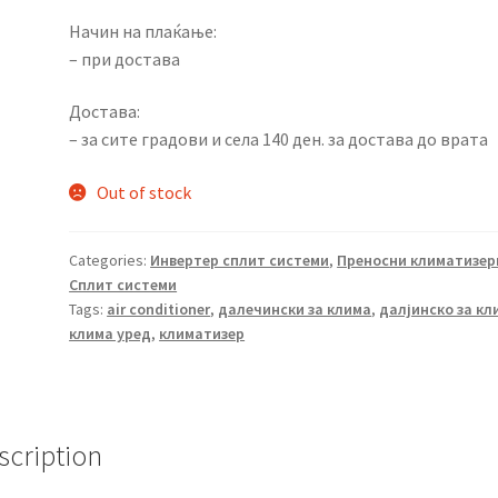
Начин на плаќање:
– при достава
Достава:
– за сите градови и села 140 ден. за достава до врата
Out of stock
Categories:
Инвертер сплит системи
,
Преносни климатизер
Сплит системи
Tags:
air conditioner
,
далечински за клима
,
далјинско за кл
клима уред
,
климатизер
scription