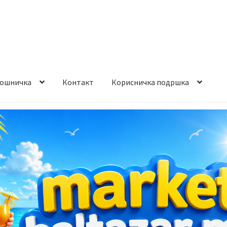
ошничка
Контакт
Корисничка подршка
става и начин на плаќање
Контакт
Корисничка подршка
а на производ
Сите производи
Услови за користење