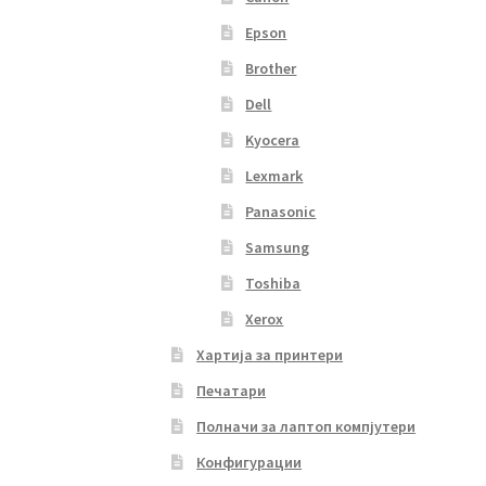
Epson
Brother
Dell
Kyocera
Lexmark
Panasonic
Samsung
Toshiba
Xerox
Хартија за принтери
Печатари
Полначи за лаптоп компјутери
Конфигурации