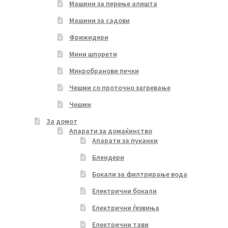
Машини за перење алишта
Машини за садови
Фрижидери
Мини шпорети
Микробранови печки
Чешми со проточно загревање
Чешми
За домот
Апарати за домаќинство
Апарати за пуканки
Блендери
Бокали за филтрирање вода
Електрични бокали
Електрични ѓезвиња
Електрични тави