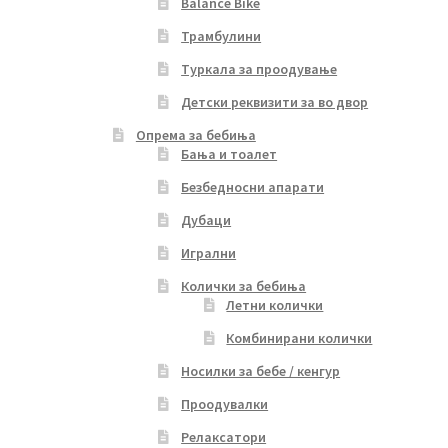
Balance Bike
Трамбулини
Туркала за проодување
Детски реквизити за во двор
Опрема за бебиња
Бања и тоалет
Безбедносни апарати
Дубаци
Игрални
Колички за бебиња
Летни колички
Комбинирани колички
Носилки за бебе / кенгур
Проодувалки
Релаксатори