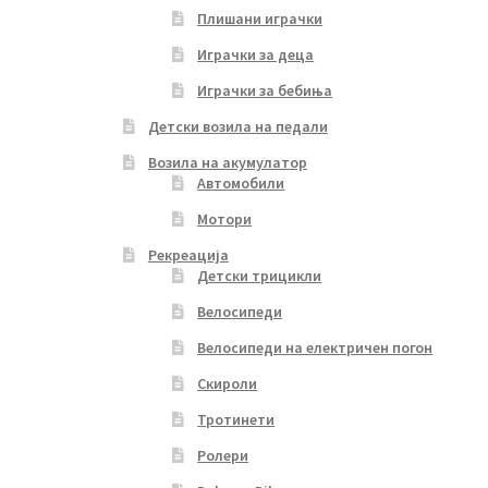
Плишани играчки
Играчки за деца
Играчки за бебиња
Детски возила на педали
Возила на акумулатор
Автомобили
Мотори
Рекреација
Детски трицикли
Велосипеди
Велосипеди на електричен погон
Скироли
Тротинети
Ролери