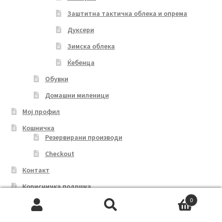
Заштитна тактичка облека и опрема
Дуксери
Зимска облека
Ќебенца
Обувки
Домашни миленици
Мој профил
Кошничка
Резервирани производи
Checkout
Контакт
Корисничка подршка
Услови за користење
0
Search
Search
Рекламации и замена на производ