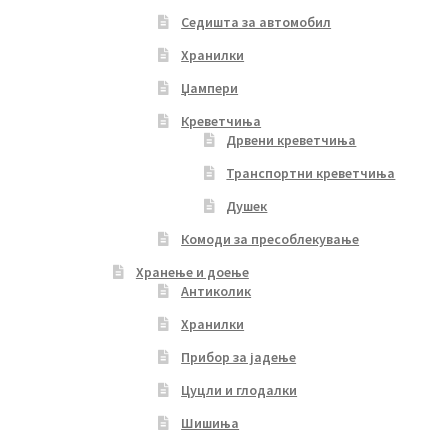
Седишта за автомобил
Хранилки
Џампери
Креветчиња
Дрвени креветчиња
Транспортни креветчиња
Душек
Комоди за пресоблекување
Хранење и доење
Антиколик
Хранилки
Прибор за јадење
Цуцли и глодалки
Шишиња