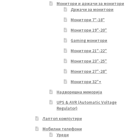
Монитори и држачи за монитори
Држачи за монитори
Монитори 7″-18″
Монитори 19″-20″
Gaming монитори
Монитори 21″-22″
Монитори 23″-25″
Монитори 27″-28″
Монитори 32″+
Надворешна меморија
UPS & AVR (Automatic Voltage
Regulator)
Лаптоп компјутери
Мобилни телефони
Уреди