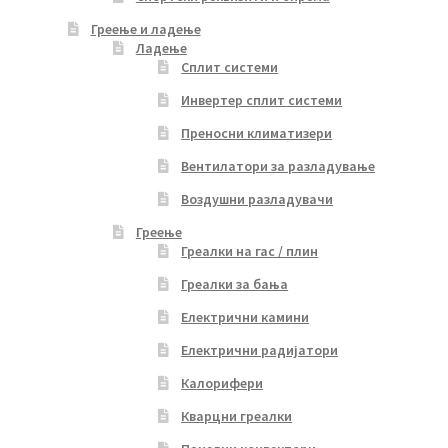
Греење и ладење
Ладење
Сплит системи
Инвертер сплит системи
Преносни климатизери
Вентилатори за разладување
Воздушни разладувачи
Греење
Греалки на гас / плин
Греалки за бања
Електрични камини
Електрични радијатори
Калорифери
Кварцни греалки