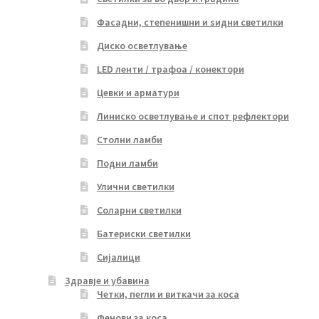
Фасадни, степенишни и ѕидни светилки
Диско осветлување
LED ленти / трафоа / конектори
Цевки и арматури
Линиско осветлување и спот рефлектори
Столни ламби
Подни ламби
Улични светилки
Соларни светилки
Батериски светилки
Сијалици
Здравје и убавина
Четки, пегли и виткачи за коса
Фенови за коса