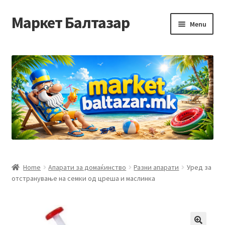
Маркет Балтазар
Skip
Skip
Menu
to
to
navigation
content
Home
Checkout
Homepage
Privacy Policy
Достава и начин на плаќање
Home
Апарати за домаќинство
Разни апарати
Уред за
отстранување на семки од цреша и маслинка
Контакт
Корисничка подршка