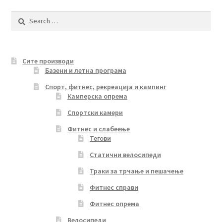
Search
for:
Сите производи
Базени и летна програма
Спорт, фитнес, рекреација и кампинг
Камперска опрема
Спортски камери
Фитнес и слабеење
Тегови
Статични велосипеди
Траки за трчање и пешачење
Фитнес справи
Фитнес опрема
Велосипеди