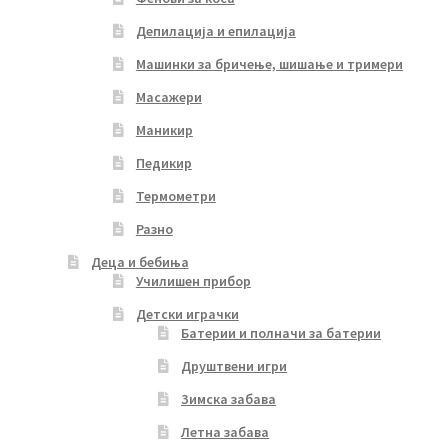
Депилација и епилација
Машинки за бричење, шишање и тримери
Масажери
Маникир
Педикир
Термометри
Разно
Деца и бебиња
Училишен прибор
Детски играчки
Батерии и полначи за батерии
Друштвени игри
Зимска забава
Летна забава