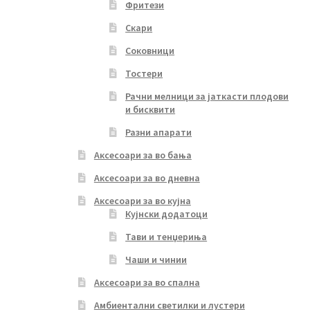
Фритези
Скари
Соковници
Тостери
Рачни мелници за јаткасти плодови
и бисквити
Разни апарати
Аксесоари за во бања
Аксесоари за во дневна
Аксесоари за во кујна
Кујнски додатоци
Тави и тенџериња
Чаши и чинии
Аксесоари за во спална
Амбиентални светилки и лустери