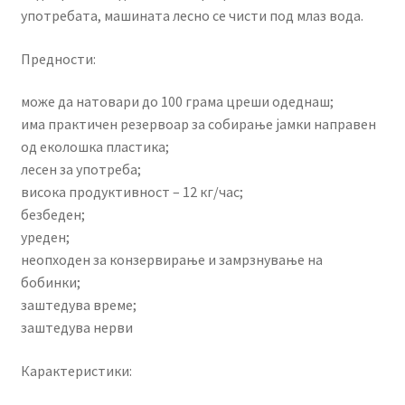
употребата, машината лесно се чисти под млаз вода.
Предности:
може да натовари до 100 грама цреши одеднаш;
има практичен резервоар за собирање јамки направен
од еколошка пластика;
лесен за употреба;
висока продуктивност – 12 кг/час;
безбеден;
уреден;
неопходен за конзервирање и замрзнување на
бобинки;
заштедува време;
заштедува нерви
Карактеристики: