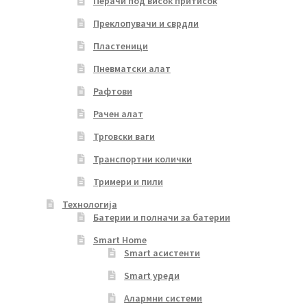
Перачи под висок притисок
Преклопувачи и сврдли
Пластеници
Пневматски алат
Рафтови
Рачен алат
Трговски ваги
Транспортни колички
Тримери и пили
Технологија
Батерии и полначи за батерии
Smart Home
Smart асистенти
Smart уреди
Алармни системи