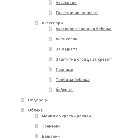
Аксесоари
Електрични апарати
Аксесоари
Акесоари за нега на бебиња
Антиколик
За мајката
Заштитна ограда за кревет
Перници
Торби за бебиња
Ќебенца
Подароци
Облека
Маици со кратки ракави
Тренерки
Бањарки