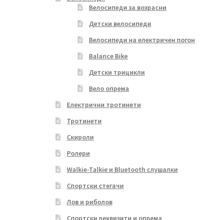
Велосипеди за возрасни
Детски велосипеди
Велосипеди на електричен погон
Balance Bike
Детски трицикли
Вело опрема
Електрични тротинети
Тротинети
Скироли
Ролери
Walkie-Talkie и Bluetooth слушалки
Спортски стегачи
Лов и риболов
Спортски реквизити и опрема