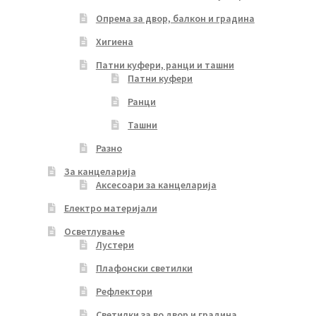
Опрема за двор, балкон и градина
Хигиена
Патни куфери, ранци и ташни
Патни куфери
Ранци
Ташни
Разно
За канцеларија
Аксесоари за канцеларија
Електро материјали
Осветлување
Лустери
Плафонски светилки
Рефлектори
Светилки за во двор и градина