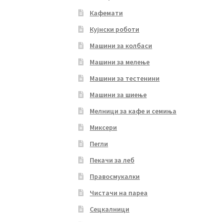
Кафемати
Кујнски роботи
Машини за колбаси
Машини за мелење
Машини за тестенини
Машини за шиење
Мелници за кафе и семиња
Миксери
Пегли
Пекачи за леб
Правосмукалки
Чистачи на пареа
Сецкалници