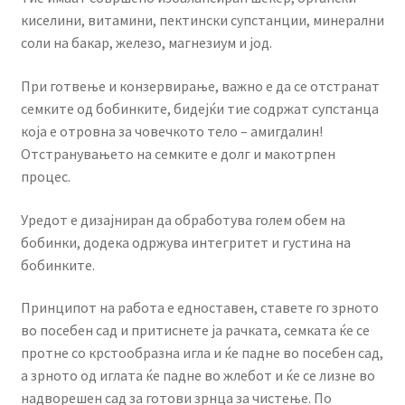
киселини, витамини, пектински супстанции, минерални
соли на бакар, железо, магнезиум и јод.
При готвење и конзервирање, важно е да се отстранат
семките од бобинките, бидејќи тие содржат супстанца
која е отровна за човечкото тело – амигдалин!
Отстранувањето на семките е долг и макотрпен
процес.
Уредот е дизајниран да обработува голем обем на
бобинки, додека одржува интегритет и густина на
бобинките.
Принципот на работа е едноставен, ставете го зрното
во посебен сад и притиснете ја рачката, семката ќе се
протне со крстообразна игла и ќе падне во посебен сад,
а зрното од иглата ќе падне во жлебот и ќе се лизне во
надворешен сад за готови зрнца за чистење. По