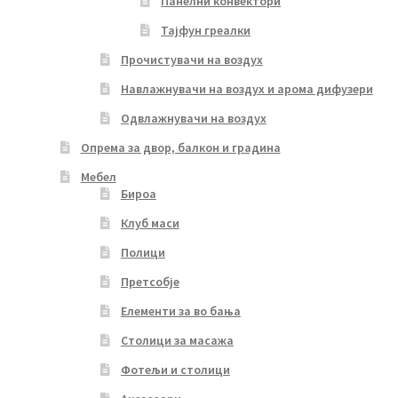
Панелни конвектори
Тајфун греалки
Прочистувачи на воздух
Навлажнувачи на воздух и арома дифузери
Одвлажнувачи на воздух
Опрема за двор, балкон и градина
Мебел
Бироа
Клуб маси
Полици
Претсобје
Елементи за во бања
Столици за масажа
Фотељи и столици