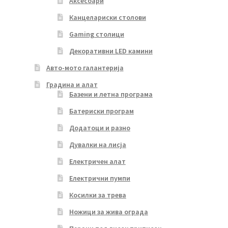
Аксесоари
Канцелариски столови
Gaming столици
Декоративни LED камини
Авто-мото галантерија
Градина и алат
Базени и летна програма
Батериски програм
Додатоци и разно
Дувалки на лисја
Електричен алат
Електрични пумпи
Косилки за трева
Ножици за жива ограда