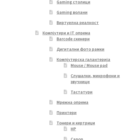
Gaming столици
Gaming волани
Виртуелна реалност
Компјутери и IT опрема
Barcode скенери
Дигитални фото рамки
Компјутерска галантерија
Mouse / Mouse pad
Слушалки, микрофони и
звучници
Тастатури
Мрежна опрема
Принтери
Тонери и кертриџи
HP
Canon