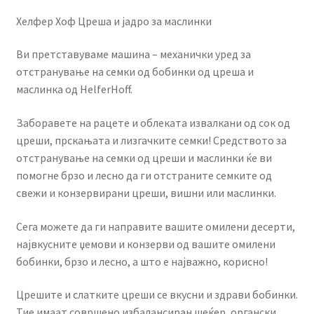
Хелфер Хоф Цреша и јадро за маслинки
Ви претставуваме машина – механички уред за
отстранување на семки од бобинки од цреша и
маслинка од HelferHoff.
Заборавете на рацете и облеката извалкани од сок од
цреши, прскањата и лизгачките семки! Средството за
отстранување на семки од цреши и маслинки ќе ви
помогне брзо и лесно да ги отстраните семките од
свежи и конзервирани цреши, вишни или маслинки.
Сега можете да ги направите вашите омилени десерти,
највкусните џемови и конзерви од вашите омилени
бобинки, брзо и лесно, а што е најважно, корисно!
Црешите и слатките цреши се вкусни и здрави бобинки.
Тие имаат совршено избалансиран шеќер, органски