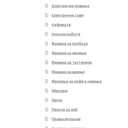
Електрични ѓезвиња
Електрични тави
Кафемати
Кујнски роботи
Машини за колбаси
Машини за мелење
Машини за тестенини
Машини за шиење
Мелници за кафе и семиња
Миксери
Пегли
Пекачи за леб
Правосмукалки