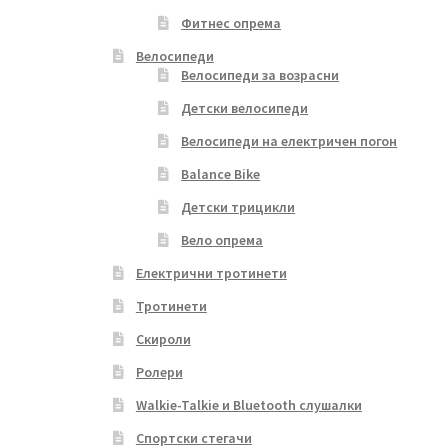
Фитнес опрема
Велосипеди
Велосипеди за возрасни
Детски велосипеди
Велосипеди на електричен погон
Balance Bike
Детски трицикли
Вело опрема
Електрични тротинети
Тротинети
Скироли
Ролери
Walkie-Talkie и Bluetooth слушалки
Спортски стегачи