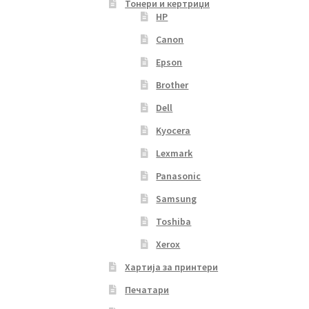
Тонери и кертриџи
HP
Canon
Epson
Brother
Dell
Kyocera
Lexmark
Panasonic
Samsung
Toshiba
Xerox
Хартија за принтери
Печатари