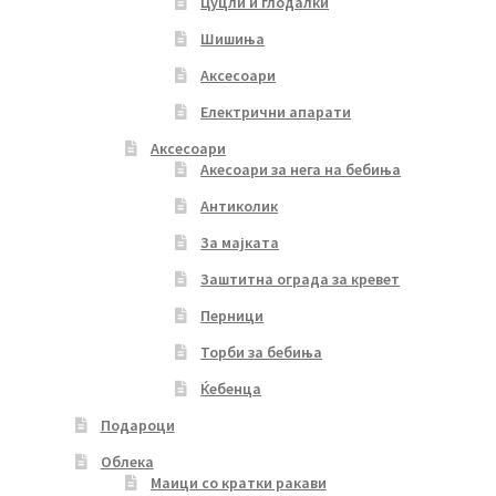
Цуцли и глодалки
Шишиња
Аксесоари
Електрични апарати
Аксесоари
Акесоари за нега на бебиња
Антиколик
За мајката
Заштитна ограда за кревет
Перници
Торби за бебиња
Ќебенца
Подароци
Облека
Маици со кратки ракави