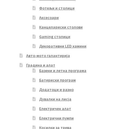
Фотељи и столици
Аксесоари
Канцелариски столови
Gaming столици
Декоративни LED камини
Авто-мото галантерија
Градина и алат
Базени и летна програма
Батериски програм
Додатоци и разно
Дувалки на лисја
Електричен алат
Електрични пумпи
Косилки за трева