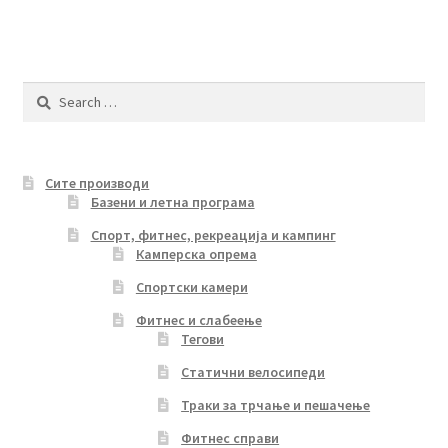
multiple
variants.
The
options
Search
may
for:
be
chosen
Сите производи
on
Базени и летна програма
the
product
Спорт, фитнес, рекреација и кампинг
Камперска опрема
page
Спортски камери
Фитнес и слабеење
Тегови
Статични велосипеди
Траки за трчање и пешачење
Фитнес справи