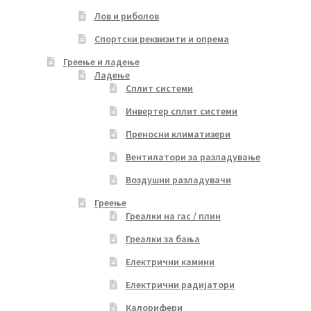
Лов и риболов
Спортски реквизити и опрема
Греење и ладење
Ладење
Сплит системи
Инвертер сплит системи
Преносни климатизери
Вентилатори за разладување
Воздушни разладувачи
Греење
Греалки на гас / плин
Греалки за бања
Електрични камини
Електрични радијатори
Калорифери