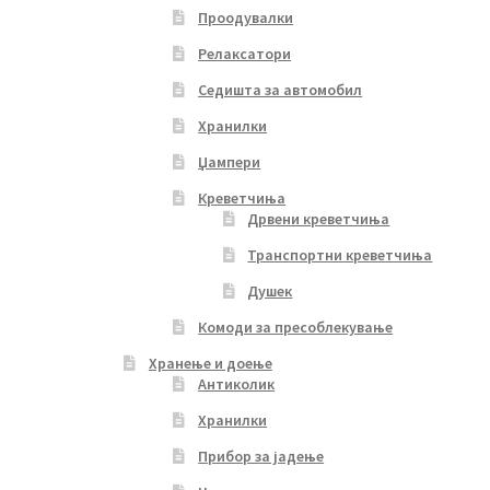
Проодувалки
Релаксатори
Седишта за автомобил
Хранилки
Џампери
Креветчиња
Дрвени креветчиња
Транспортни креветчиња
Душек
Комоди за пресоблекување
Хранење и доење
Антиколик
Хранилки
Прибор за јадење