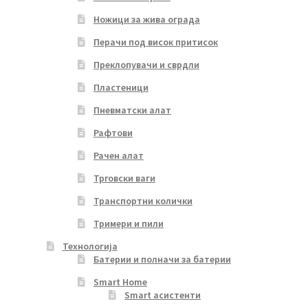
Ножици за жива ограда
Перачи под висок притисок
Преклопувачи и сврдли
Пластеници
Пневматски алат
Рафтови
Рачен алат
Трговски ваги
Транспортни колички
Тримери и пили
Технологија
Батерии и полначи за батерии
Smart Home
Smart асистенти