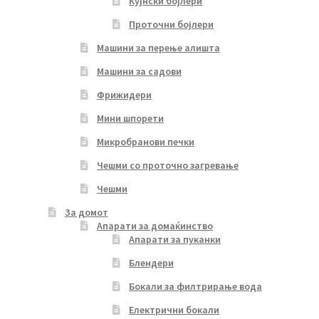
Кујнски бојлери
Проточни бојлери
Машини за перење алишта
Машини за садови
Фрижидери
Мини шпорети
Микробранови печки
Чешми со проточно загревање
Чешми
За домот
Апарати за домаќинство
Апарати за пуканки
Блендери
Бокали за филтрирање вода
Електрични бокали