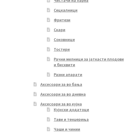
Чистачи на пареа
Сецкалници
Фритези
Скари
Соковници
Тостери
Рачни мелници за јаткасти плодови
и бисквити
Разни апарати
Аксесоари за во бања
Аксесоари за во дневна
Аксесоари за во кујна
Кујнски додатоци
Тави и тенџериња
Чаши и чинии