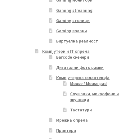
Gaming streaming
Gaming столици
Gaming волани
Виртуелна реалност
Компјутери и IT опрема
Barcode скенери
Дигитални фото рамки
Компјутерска галантерија
Mouse / Mouse pad
Слушалки, микрофони и
звучници
Тастатури
Мрежна опрема
Принтери