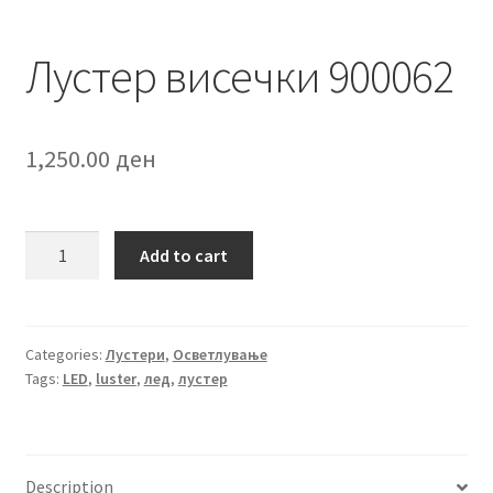
Лустер висечки 900062
1,250.00
ден
Лустер
Add to cart
висечки
900062
quantity
Categories:
Лустери
,
Осветлување
Tags:
LED
,
luster
,
лед
,
лустер
Description