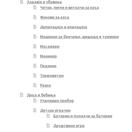
Здравје и убавина
Четки, пегли и виткачи за коса
Фенови за коса
Депилација и епилација
Машинки за бричење, шишање и тримери
Масажери
Маникир
Педикир
Термометри
Разно
Деца и бебиња
Училишен прибор
Детски играчки
Батерии и полначи за батерии
Друштвени игри