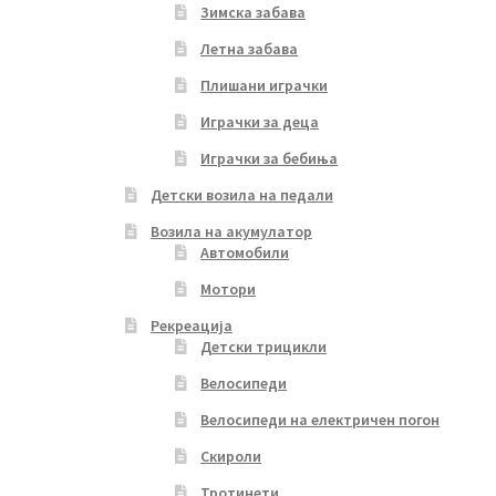
Зимска забава
Летна забава
Плишани играчки
Играчки за деца
Играчки за бебиња
Детски возила на педали
Возила на акумулатор
Автомобили
Мотори
Рекреација
Детски трицикли
Велосипеди
Велосипеди на електричен погон
Скироли
Тротинети