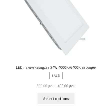
be
chosen
on
the
product
page
LED панел квадрат 24W 4000K/6400K вграден
SALE!
Original
Current
599.00
ден
499.00
ден
price
price
This
was:
is:
Select options
product
599.00 ден.
499.00 ден.
has