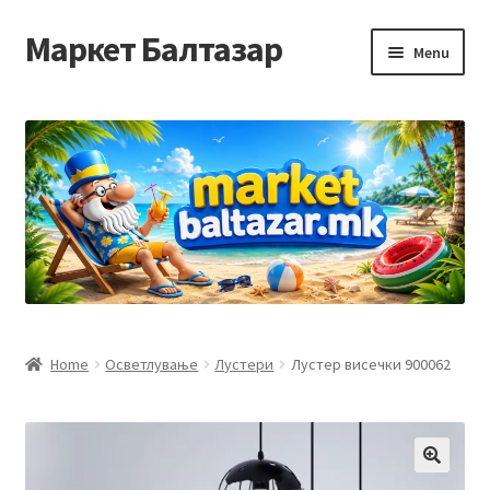
Маркет Балтазар
Skip
Skip
Menu
to
to
navigation
content
Home
Checkout
Homepage
Privacy Policy
Достава и начин на плаќање
Home
Осветлување
Лустери
Лустер висечки 900062
Контакт
Корисничка подршка
🔍