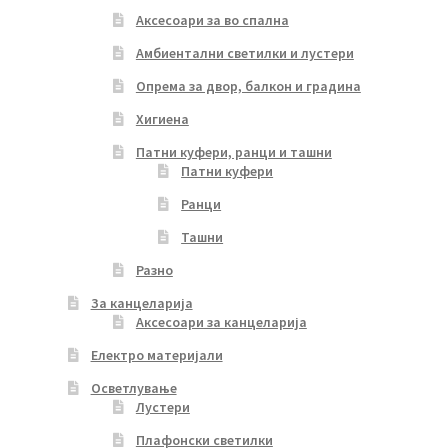
Аксесоари за во спална
Амбиентални светилки и лустери
Опрема за двор, балкон и градина
Хигиена
Патни куфери, ранци и ташни
Патни куфери
Ранци
Ташни
Разно
За канцеларија
Аксесоари за канцеларија
Електро материјали
Осветлување
Лустери
Плафонски светилки