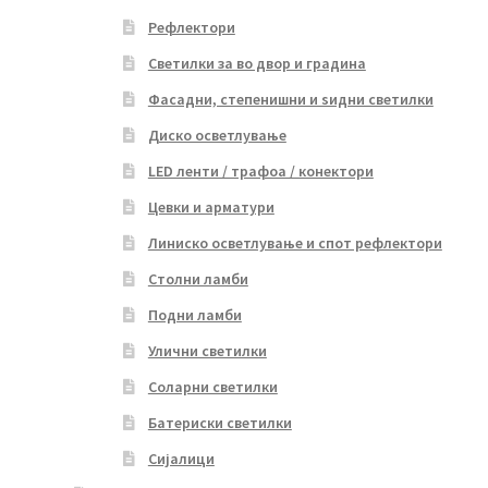
Рефлектори
Светилки за во двор и градина
Фасадни, степенишни и ѕидни светилки
Диско осветлување
LED ленти / трафоа / конектори
Цевки и арматури
Линиско осветлување и спот рефлектори
Столни ламби
Подни ламби
Улични светилки
Соларни светилки
Батериски светилки
Сијалици