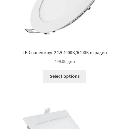
product
page
LED панел круг 24W 4000K/6400K вграден
499.00
ден
This
Select options
product
has
multiple
variants.
The
options
may