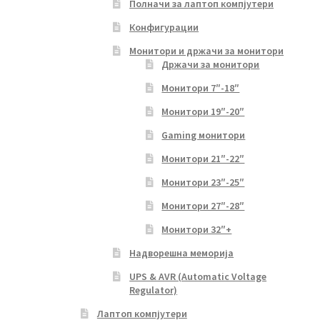
Полначи за лаптоп компјутери
Конфигурации
Монитори и држачи за монитори
Држачи за монитори
Монитори 7″-18″
Монитори 19″-20″
Gaming монитори
Монитори 21″-22″
Монитори 23″-25″
Монитори 27″-28″
Монитори 32″+
Надворешна меморија
UPS & AVR (Automatic Voltage
Regulator)
Лаптоп компјутери