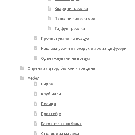
Кварцни греалки
Панелни конвектори
Тајфун греалки
Прочистувачи на воздух
Навлажнувачи на воздух и арома дифузери
Одвлажнувачи на воздух
Опрема за двор, балкон и градина
Мебел
Бироа
Клуб маси
Полици
Претсобје
Елементи за во бања
Столици за масажа