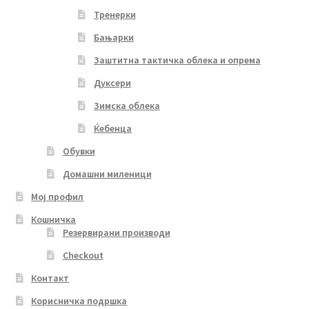
Тренерки
Бањарки
Заштитна тактичка облека и опрема
Дуксери
Зимска облека
Ќебенца
Обувки
Домашни миленици
Мој профил
Кошничка
Резервирани производи
Checkout
Контакт
Корисничка подршка