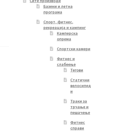
Сите производи
Базени и летна
програма
Спорт, фитнес,
рекреација и кампинг
Камперска
опрема
Спортски камери
Фитнес и
слабеење
Тегови
Статични
велосипед
и
Траки за
трчање и
пешачење
Фитнес
справи