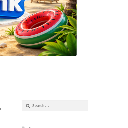
5
Search
for: