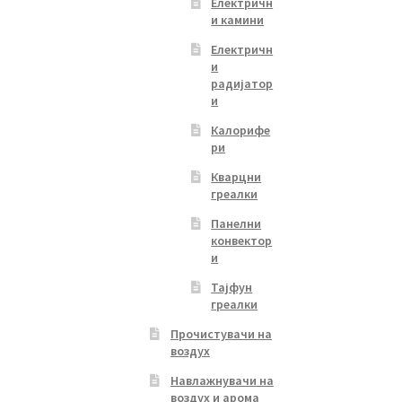
Електричн
и камини
Електричн
и
радијатор
и
Калорифе
ри
Кварцни
греалки
Панелни
конвектор
и
Тајфун
греалки
Прочистувачи на
воздух
Навлажнувачи на
воздух и арома