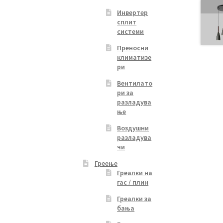
e
ions
Инвертер
сплит
y
системи
osen
Преносни
климатизе
ри
duct
Вентилато
ge
ри за
разладува
ње
Воздушни
разладува
чи
Греење
Греалки на
гас / плин
Греалки за
бања