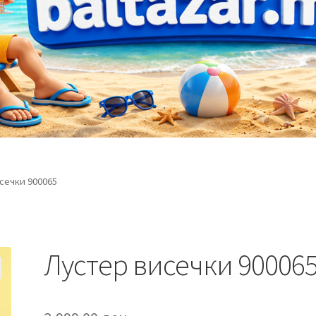
сечки 900065
Лустер висечки 90006