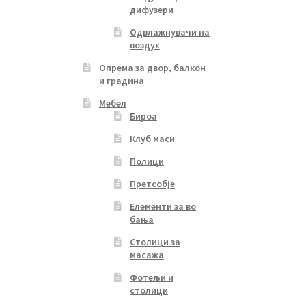
дифузери
Одвлажнувачи на
воздух
Опрема за двор, балкон
и градина
Мебел
Бироа
Клуб маси
Полици
Претсобје
Елементи за во
бања
Столици за
масажа
Фотељи и
столици