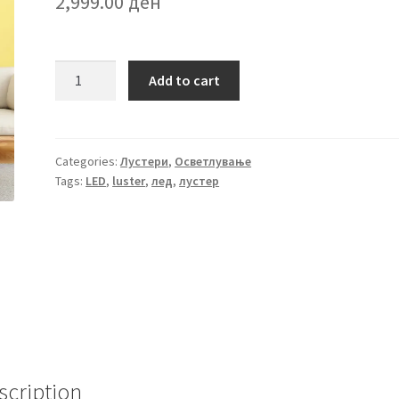
2,999.00
ден
Лустер
Add to cart
висечки
900065
quantity
Categories:
Лустери
,
Осветлување
Tags:
LED
,
luster
,
лед
,
лустер
scription