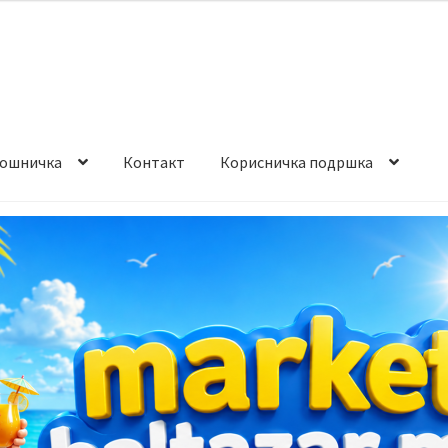
ошничка
Контакт
Корисничка подршка
става и начин на плаќање
Контакт
Корисничка подршка
а на производ
Сите производи
Услови за користење