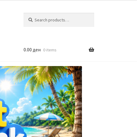
Search
Search
for:
0.00
ден
0 items