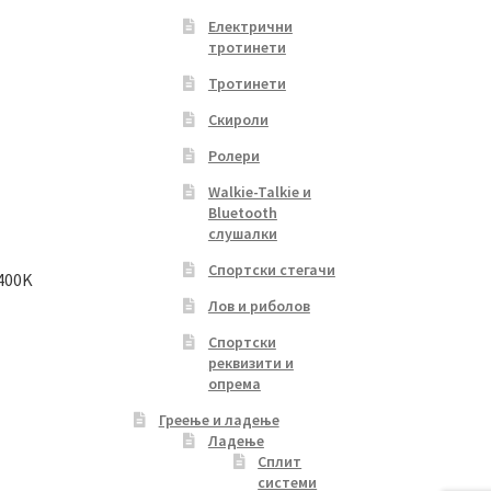
Електрични
тротинети
Тротинети
Скироли
Ролери
Walkie-Talkie и
Bluetooth
слушалки
Спортски стегачи
400K
Лов и риболов
Спортски
реквизити и
s
опрема
duct
Греење и ладење
s
Ладење
tiple
Сплит
iants.
системи