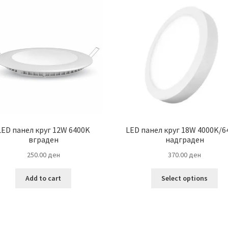
LED панел круг 12W 6400K
LED панел круг 18W 4000K/6
вграден
надграден
250.00
ден
370.00
ден
Thi
Add to cart
Select options
pro
ha
mul
var