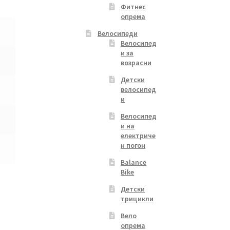
Фитнес
опрема
Велосипеди
Велосипед
и за
возрасни
Детски
велосипед
и
Велосипед
и на
електриче
н погон
Balance
Bike
Детски
трицикли
Вело
опрема