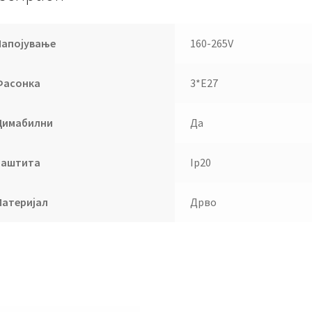
Напојување
160-265V
Фасонка
3*Е27
Димабилни
Да
Заштита
Ip20
Материјал
Дрво