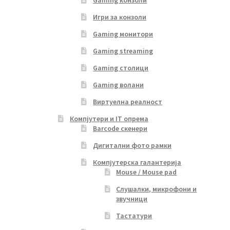
Gaming конзоли
Игри за конзоли
Gaming монитори
Gaming streaming
Gaming столици
Gaming волани
Виртуелна реалност
Компјутери и IT опрема
Barcode скенери
Дигитални фото рамки
Компјутерска галантерија
Mouse / Mouse pad
Слушалки, микрофони и
звучници
Тастатури