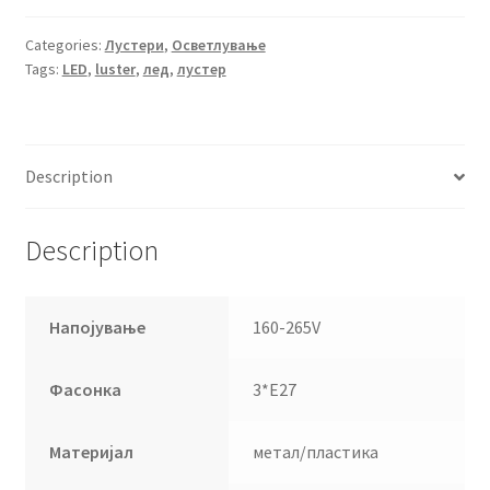
quantity
Categories:
Лустери
,
Осветлување
Tags:
LED
,
luster
,
лед
,
лустер
Description
Description
Напојување
160-265V
Фасонка
3*Е27
Материјал
метал/пластика