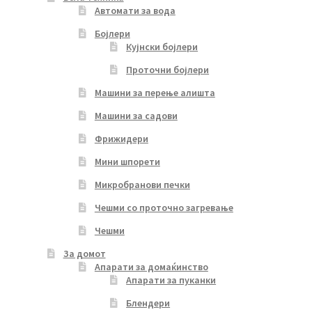
Автомати за вода
Бојлери
Кујнски бојлери
Проточни бојлери
Машини за перење алишта
Машини за садови
Фрижидери
Мини шпорети
Микробранови печки
Чешми со проточно загревање
Чешми
За домот
Апарати за домаќинство
Апарати за пуканки
Блендери