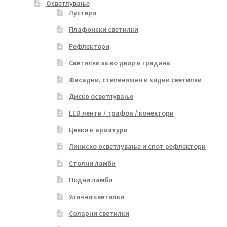
Осветлување
Лустери
Плафонски светилки
Рефлектори
Светилки за во двор и градина
Фасадни, степенишни и ѕидни светилки
Диско осветлување
LED ленти / трафоа / конектори
Цевки и арматури
Линиско осветлување и спот рефлектори
Столни ламби
Подни ламби
Улични светилки
Соларни светилки