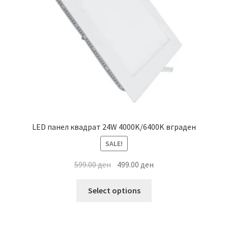
LED панел квадрат 24W 4000K/6400K вграден
SALE!
Original
Current
599.00
ден
499.00
ден
price
price
This
was:
is:
Select options
product
599.00 ден.
499.00 ден.
has
multiple