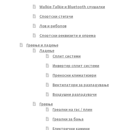
Walkie-Talkie и Bluetooth слушалки
Спортски стегачи
Лов и риболов
Спортски реквизити и опрема
Греење и ладење
Ладење
Сплит системи
Инвертер сплит системи
Преносни климатизери
Вентилатори за разладување
Воздушни разладувачи
Греење
Греалки на гас / плин
Греалки за бања
Електрични камини