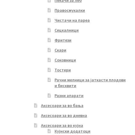
Пекачи за леб
Правосмукалки
Чистачи на пареа
Сецкалници
Фритези
Скари
Соковници
Тостери
Рачни мелници за јаткасти плодови
и бисквити
Разни апарати
Аксесоари за во бања
Аксесоари за во дневна
Аксесоари за во кујна
Кујнски додатоци