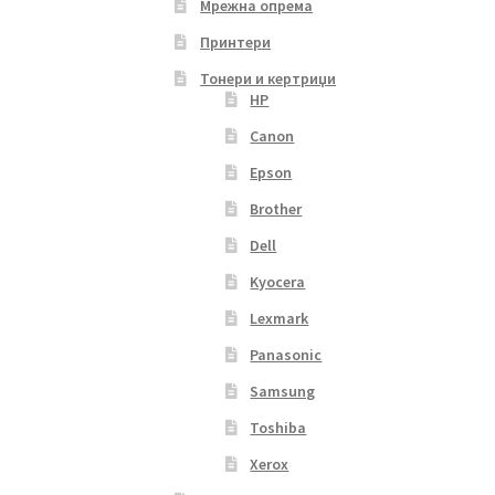
Мрежна опрема
Принтери
Тонери и кертриџи
HP
Canon
Epson
Brother
Dell
Kyocera
Lexmark
Panasonic
Samsung
Toshiba
Xerox