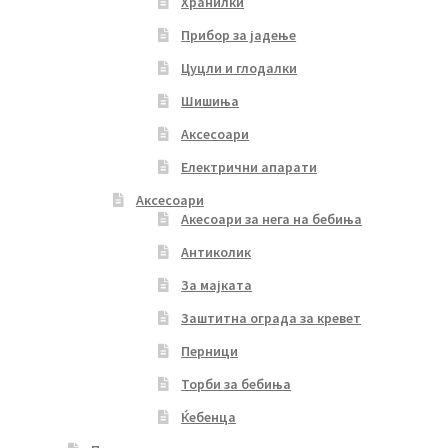
Хранилки
Прибор за јадење
Цуцли и глодалки
Шишиња
Аксесоари
Електрични апарати
Аксесоари
Акесоари за нега на бебиња
Антиколик
За мајката
Заштитна ограда за кревет
Перници
Торби за бебиња
Ќебенца