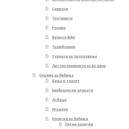
Скироли
Тротинети
Ролери
Balance Bike
Трамбулини
Туркала за проодување
Детски реквизити за во двор
Опрема за бебиња
Бања и тоалет
Безбедносни апарати
Дубаци
Игрални
Колички за бебиња
Летни колички