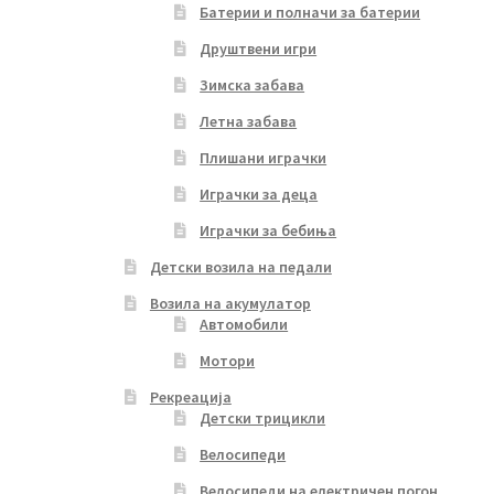
Батерии и полначи за батерии
Друштвени игри
Зимска забава
Летна забава
Плишани играчки
Играчки за деца
Играчки за бебиња
Детски возила на педали
Возила на акумулатор
Автомобили
Мотори
Рекреација
Детски трицикли
Велосипеди
Велосипеди на електричен погон