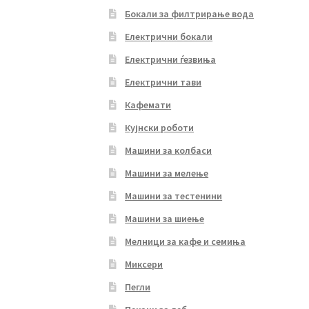
Бокали за филтрирање вода
Електрични бокали
Електрични ѓезвиња
Електрични тави
Кафемати
Кујнски роботи
Машини за колбаси
Машини за мелење
Машини за тестенини
Машини за шиење
Мелници за кафе и семиња
Миксери
Пегли