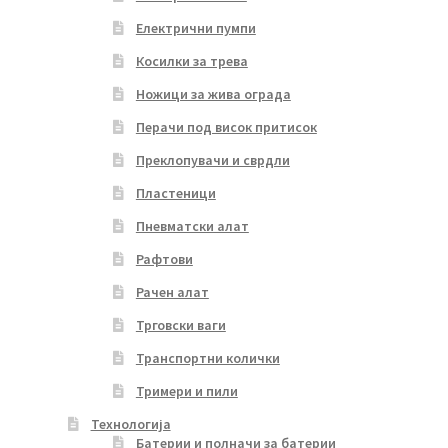
Електрични пумпи
Косилки за трева
Ножици за жива ограда
Перачи под висок притисок
Преклопувачи и сврдли
Пластеници
Пневматски алат
Рафтови
Рачен алат
Трговски ваги
Транспортни колички
Тримери и пили
Технологија
Батерии и полначи за батерии