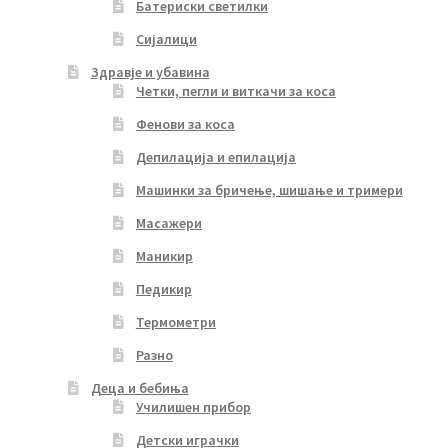
Батериски светилки
Сијалици
Здравје и убавина
Четки, пегли и виткачи за коса
Фенови за коса
Депилација и епилација
Машинки за бричење, шишање и тримери
Масажери
Маникир
Педикир
Термометри
Разно
Деца и бебиња
Училишен прибор
Детски играчки