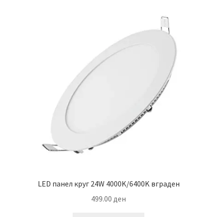
variants.
The
options
may
be
chosen
on
the
product
page
LED панел круг 24W 4000K/6400K вграден
499.00
ден