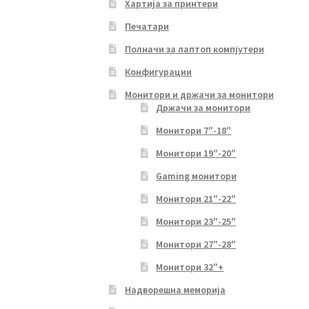
Хартија за принтери
Печатари
Полначи за лаптоп компјутери
Конфигурации
Монитори и држачи за монитори
Држачи за монитори
Монитори 7″-18″
Монитори 19″-20″
Gaming монитори
Монитори 21″-22″
Монитори 23″-25″
Монитори 27″-28″
Монитори 32″+
Надворешна меморија