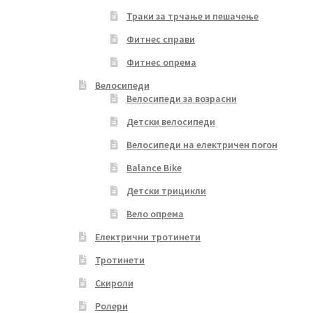
Траки за трчање и пешачење
Фитнес справи
Фитнес опрема
Велосипеди
Велосипеди за возрасни
Детски велосипеди
Велосипеди на електричен погон
Balance Bike
Детски трицикли
Вело опрема
Електрични тротинети
Тротинети
Скироли
Ролери