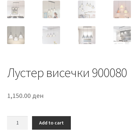
Лустер висечки 900080
1,150.00
ден
Лустер
Add to cart
висечки
900080