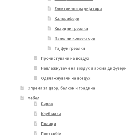
Електрични радијатори
Калорифери
Кварцни греалки
Панелни конвектори
Тајфун греалки
Прочистувачи на воздух
Навлажнувачи на воздух и арома дифузери
Одвлажнувачи на воздух
Опрема за двор, балкон и градина
Мебел
Бироа
Клуб маси
Полици
Претсобје