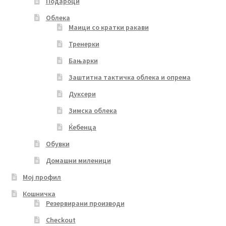
Подароци
Облека
Маици со кратки ракави
Тренерки
Бањарки
Заштитна тактичка облека и опрема
Дуксери
Зимска облека
Ќебенца
Обувки
Домашни миленици
Мој профил
Кошничка
Резервирани производи
Checkout