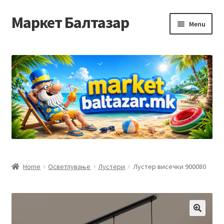
Маркет Балтазар
Skip
Skip
Menu
to
to
navigation
content
Home
Checkout
Homepage
Privacy Policy
Достава и начин на плаќање
Home
Осветлување
Лустери
Лустер висечки 900080
Контакт
Корисничка подршка