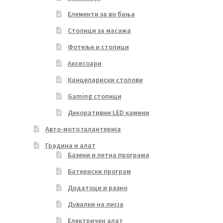
Елементи за во бања
Столици за масажа
Фотељи и столици
Аксесоари
Канцелариски столови
Gaming столици
Декоративни LED камини
Авто-мото галантерија
Градина и алат
Базени и летна програма
Батериски програм
Додатоци и разно
Дувалки на лисја
Електричен алат