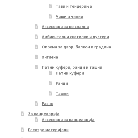
Тави и тенџериња
Чаши и чинии
Аксесоари за во спална
Амбиентални светилки и лустери
Опрема за двор, балкон и градина
Хигиена
Патни куфери, ранци и ташни
Патни куфери
Ранци
Ташни
Разно
За канцеларија
Аксесоари за канцеларија
Електро материјали