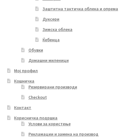
Заштитна тактичка облека и опрема
Дуксери
Зимска облека
Ќебенца
Обувки
Домашни миленици
Мој профил
Кошничка
Резервирани производи
Checkout
Контакт
Корисничка подршка
Услови за користење
Рекламации и замена на производ