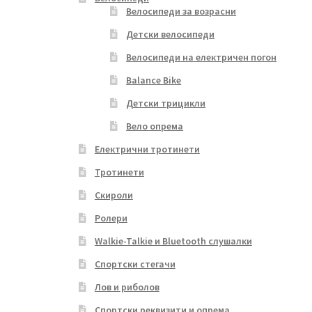
Велосипеди за возрасни
Детски велосипеди
Велосипеди на електричен погон
Balance Bike
Детски трицикли
Вело опрема
Електрични тротинети
Тротинети
Скироли
Ролери
Walkie-Talkie и Bluetooth слушалки
Спортски стегачи
Лов и риболов
Спортски реквизити и опрема