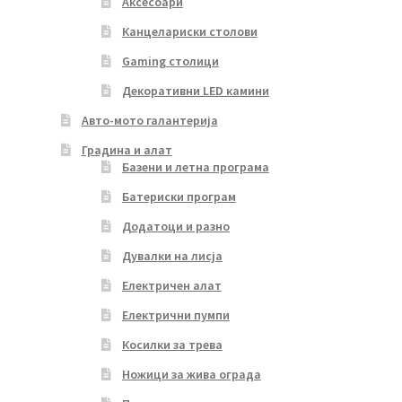
Аксесоари
Канцелариски столови
Gaming столици
Декоративни LED камини
Авто-мото галантерија
Градина и алат
Базени и летна програма
Батериски програм
Додатоци и разно
Дувалки на лисја
Електричен алат
Електрични пумпи
Косилки за трева
Ножици за жива ограда