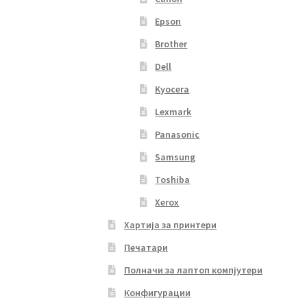
Epson
Brother
Dell
Kyocera
Lexmark
Panasonic
Samsung
Toshiba
Xerox
Хартија за принтери
Печатари
Полначи за лаптоп компјутери
Конфигурации