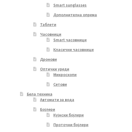
Smart sunglasses
Дополнителна опрема
Таблети
Часовници
Smart часовници
Класични часовници
Дронови
Оптички уреди
Микроскопи
Сетови
Бела техника
Автомати за вода
Бојлери
Кујнски бојлери
Проточни бојлери