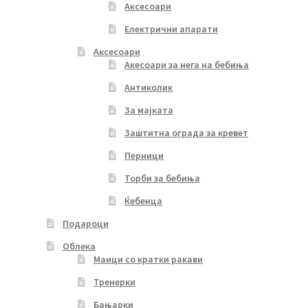
Аксесоари
Електрични апарати
Аксесоари
Акесоари за нега на бебиња
Антиколик
За мајката
Заштитна ограда за кревет
Перници
Торби за бебиња
Ќебенца
Подароци
Облека
Маици со кратки ракави
Тренерки
Бањарки