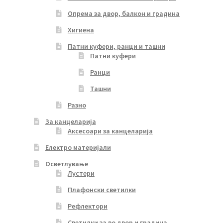
Опрема за двор, балкон и градина
Хигиена
Патни куфери, ранци и ташни
Патни куфери
Ранци
Ташни
Разно
За канцеларија
Аксесоари за канцеларија
Електро материјали
Осветлување
Лустери
Плафонски светилки
Рефлектори
Светилки за во двор и градина