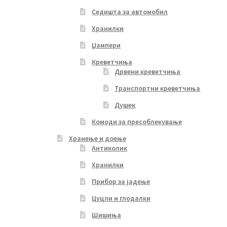
Седишта за автомобил
Хранилки
Џампери
Креветчиња
Дрвени креветчиња
Транспортни креветчиња
Душек
Комоди за пресоблекување
Хранење и доење
Антиколик
Хранилки
Прибор за јадење
Цуцли и глодалки
Шишиња