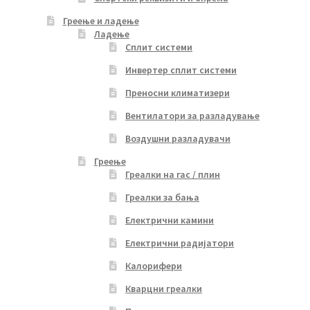
Греење и ладење
Ладење
Сплит системи
Инвертер сплит системи
Преносни климатизери
Вентилатори за разладување
Воздушни разладувачи
Греење
Греалки на гас / плин
Греалки за бања
Електрични камини
Електрични радијатори
Калорифери
Кварцни греалки