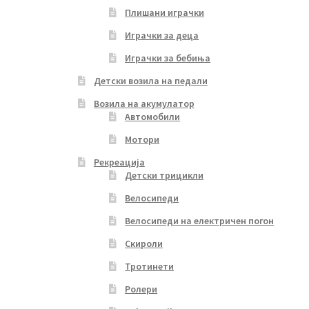
Плишани играчки
Играчки за деца
Играчки за бебиња
Детски возила на педали
Возила на акумулатор
Автомобили
Мотори
Рекреација
Детски трицикли
Велосипеди
Велосипеди на електричен погон
Скироли
Тротинети
Ролери