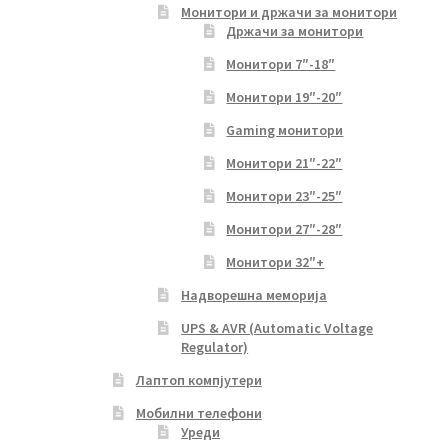
Монитори и држачи за монитори
Држачи за монитори
Монитори 7″-18″
Монитори 19″-20″
Gaming монитори
Монитори 21″-22″
Монитори 23″-25″
Монитори 27″-28″
Монитори 32″+
Надворешна меморија
UPS & AVR (Automatic Voltage
Regulator)
Лаптоп компјутери
Мобилни телефони
Уреди