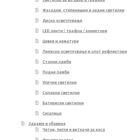
Фасадни, степенишни и ѕидни светилки
Диско осветлување
LED ленти / трафоа / конектори
Цевки и арматури
Линиско осветлување и спот рефлектори
Столни ламби
Подни ламби
Улични светилки
Соларни светилки
Батериски светилки
Сијалици
Здравје и убавина
Четки, пегли и виткачи за коса
Фенови за коса