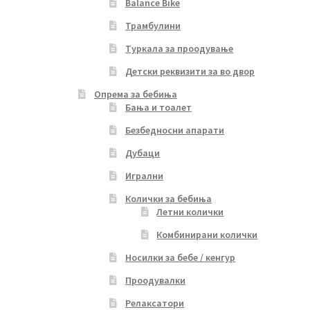
Balance Bike
Трамбулини
Туркала за проодување
Детски реквизити за во двор
Опрема за бебиња
Бања и тоалет
Безбедносни апарати
Дубаци
Игрални
Колички за бебиња
Летни колички
Комбинирани колички
Носилки за бебе / кенгур
Проодувалки
Релаксатори