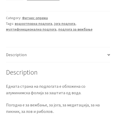
подлога
за
вежбање
Category:
Фитнес опрема
Tags:
водоотпорна подлога
,
јога подлога
,
quantity
мултифункционална подлога
,
подлога за вежбање
Description
Description
Едната страна на подлогата е обложена со
алуминимска фолија за заштита од вода.
Погодна е за вежбање, за јога, за медитација, за на
пикник, за лов и риболов..