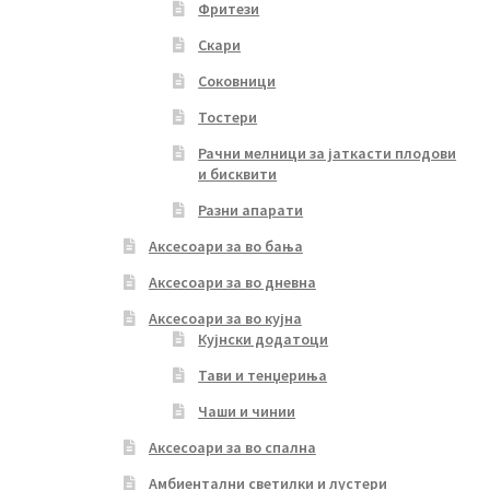
Фритези
Скари
Соковници
Тостери
Рачни мелници за јаткасти плодови
и бисквити
Разни апарати
Аксесоари за во бања
Аксесоари за во дневна
Аксесоари за во кујна
Кујнски додатоци
Тави и тенџериња
Чаши и чинии
Аксесоари за во спална
Амбиентални светилки и лустери