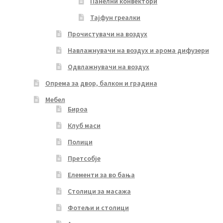
Панелни конвектори
Тајфун греалки
Прочистувачи на воздух
Навлажнувачи на воздух и арома дифузери
Одвлажнувачи на воздух
Опрема за двор, балкон и градина
Мебел
Бироа
Клуб маси
Полици
Претсобје
Елементи за во бања
Столици за масажа
Фотељи и столици