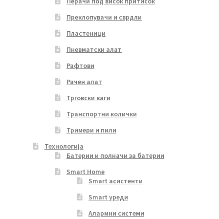
Перачи под висок притисок
Преклопувачи и сврдли
Пластеници
Пневматски алат
Рафтови
Рачен алат
Трговски ваги
Транспортни колички
Тримери и пили
Технологија
Батерии и полначи за батерии
Smart Home
Smart асистенти
Smart уреди
Алармни системи