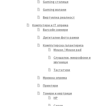
Gaming столици
Gaming волани
Виртуелна реалност
Компјутери и IT опрема
Barcode скенери
Дигитални фото рамки
Компјутерска галантерија
Mouse / Mouse pad
Слушалки, микрофони и
звучници
Тастатури
Мрежна опрема
Принтери
Тонери и кертриџи
HP
Canon