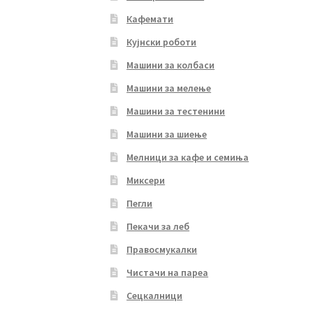
Кафемати
Кујнски роботи
Машини за колбаси
Машини за мелење
Машини за тестенини
Машини за шиење
Мелници за кафе и семиња
Миксери
Пегли
Пекачи за леб
Правосмукалки
Чистачи на пареа
Сецкалници