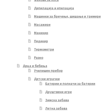
Депилација и епилација
Машинки за бричење, шишање и тримери
Масажери
Маникир
Педикир
Термометри
Разно
Деца и бебиња
Училишен прибор
Детски играчки
Батерии и полначи за батерии
Друштвени игри
Зимска забава
Летна забава