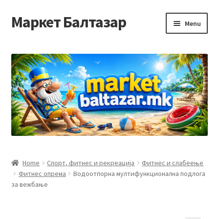
Маркет Балтазар
Skip
Skip
Menu
to
to
navigation
content
Home
Checkout
Homepage
Privacy Policy
Достава и начин на плаќање
Home
Спорт, фитнес и рекреација
Фитнес и слабеење
Фитнес опрема
Водоотпорна мултифункционална подлога
Контакт
за вежбање
Корисничка подршка