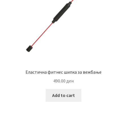
chosen
on
the
product
page
Еластична фитнес шипка за вежбање
490.00
ден
Add to cart