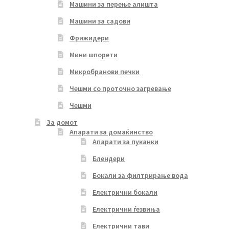
Машини за перење алишта
Машини за садови
Фрижидери
Мини шпорети
Микробранови печки
Чешми со проточно загревање
Чешми
За домот
Апарати за домаќинство
Апарати за пуканки
Блендери
Бокали за филтрирање вода
Електрични бокали
Електрични ѓезвиња
Електрични тави