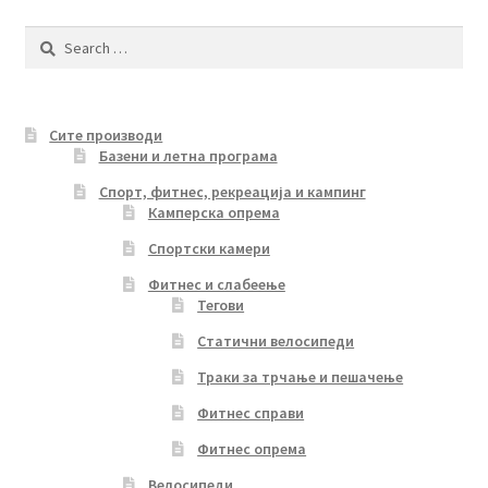
Search
for:
Сите производи
Базени и летна програма
Спорт, фитнес, рекреација и кампинг
Камперска опрема
Спортски камери
Фитнес и слабеење
Тегови
Статични велосипеди
Траки за трчање и пешачење
Фитнес справи
Фитнес опрема
Велосипеди