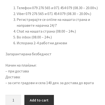
Телефон 079 276 565 и 071 454 079 (08.30 – 20.00ч.)
Viber 079 276 565 и 071 454 079 (08.30 – 20.00ч.)
Регистрирајте се online на нашата страна и
направете нарачка 24/7
Chat на нашата страна (08.00 – 24ч.)
Во inbox (08.00 – 24ч.)
Испорака 2-4 работни денови
Загарантирана безбедност
Начин на плаќање:
– при достава
Достава:
– за сите градови и села 140 ден. за достава до врата
Водоотпорна
Add to cart
мултифункционална