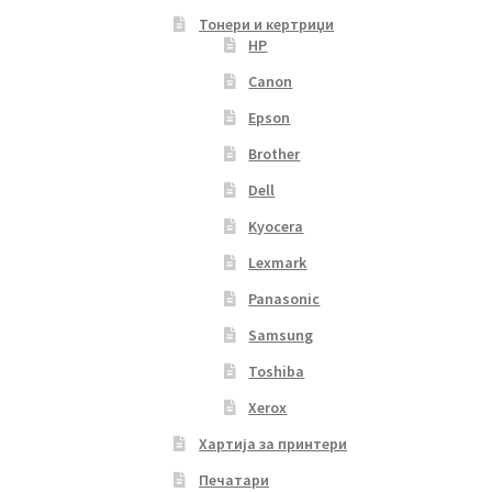
Тонери и кертриџи
HP
Canon
Epson
Brother
Dell
Kyocera
Lexmark
Panasonic
Samsung
Toshiba
Xerox
Хартија за принтери
Печатари