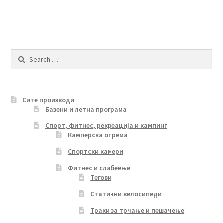
Search
for:
Сите производи
Базени и летна програма
Спорт, фитнес, рекреација и кампинг
Камперска опрема
Спортски камери
Фитнес и слабеење
Тегови
Статични велосипеди
Траки за трчање и пешачење