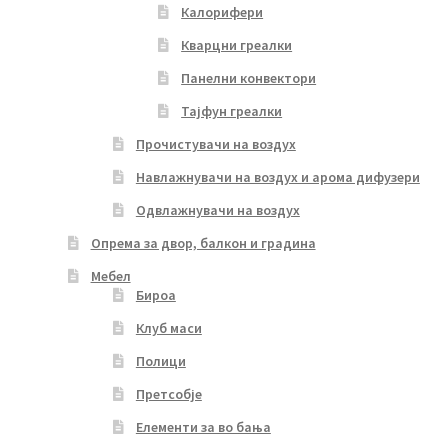
Калорифери
Кварцни греалки
Панелни конвектори
Тајфун греалки
Прочистувачи на воздух
Навлажнувачи на воздух и арома дифузери
Одвлажнувачи на воздух
Опрема за двор, балкон и градина
Мебел
Бироа
Клуб маси
Полици
Претсобје
Елементи за во бања