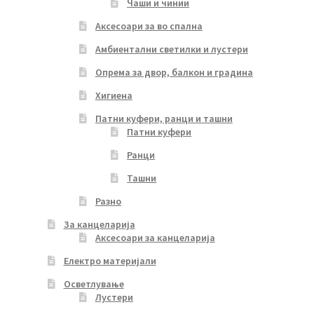
Чаши и чинии
Аксесоари за во спална
Амбиентални светилки и лустери
Опрема за двор, балкон и градина
Хигиена
Патни куфери, ранци и ташни
Патни куфери
Ранци
Ташни
Разно
За канцеларија
Аксесоари за канцеларија
Електро материјали
Осветлување
Лустери