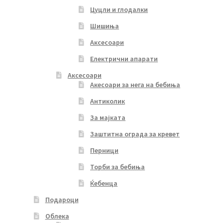
Цуцли и глодалки
Шишиња
Аксесоари
Електрични апарати
Аксесоари
Акесоари за нега на бебиња
Антиколик
За мајката
Заштитна ограда за кревет
Перници
Торби за бебиња
Ќебенца
Подароци
Облека