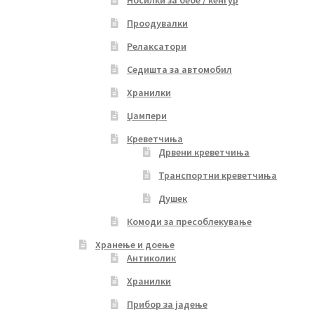
Проодувалки
Релаксатори
Седишта за автомобил
Хранилки
Џампери
Креветчиња
Дрвени креветчиња
Транспортни креветчиња
Душек
Комоди за пресоблекување
Хранење и доење
Антиколик
Хранилки
Прибор за јадење