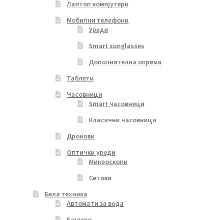
Лаптоп компјутери
Мобилни телефони
Уреди
Smart sunglasses
Дополнителна опрема
Таблети
Часовници
Smart часовници
Класични часовници
Дронови
Оптички уреди
Микроскопи
Сетови
Бела техника
Автомати за вода
Бојлери