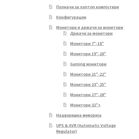
Полначи за лаптоп компјутери
Конфигурации
Монитори и држачи за монитори
Држачи за монитори
Монитори 7″-18″
Монитори 19″-20″
Gaming монитори
Монитори 21″-22″
Монитори 23″-25″
Монитори 27″-28″
Монитори 32″+
Надворешна меморија
UPS & AVR (Automatic Voltage
Regulator)