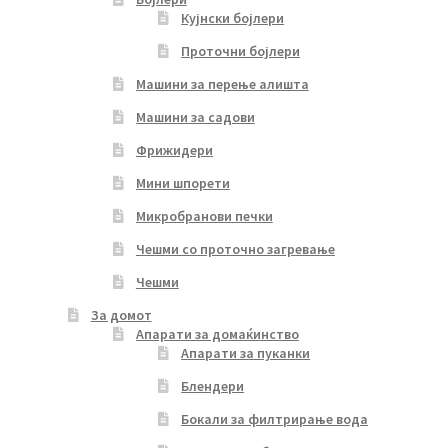
Кујнски бојлери
Проточни бојлери
Машини за перење алишта
Машини за садови
Фрижидери
Мини шпорети
Микробранови печки
Чешми со проточно загревање
Чешми
За домот
Апарати за домаќинство
Апарати за пуканки
Блендери
Бокали за филтрирање вода