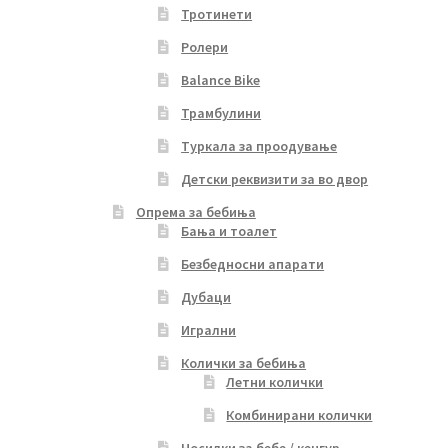
Тротинети
Ролери
Balance Bike
Трамбулини
Туркала за проодување
Детски реквизити за во двор
Опрема за бебиња
Бања и тоалет
Безбедносни апарати
Дубаци
Игрални
Колички за бебиња
Летни колички
Комбинирани колички
Носилки за бебе / кенгур