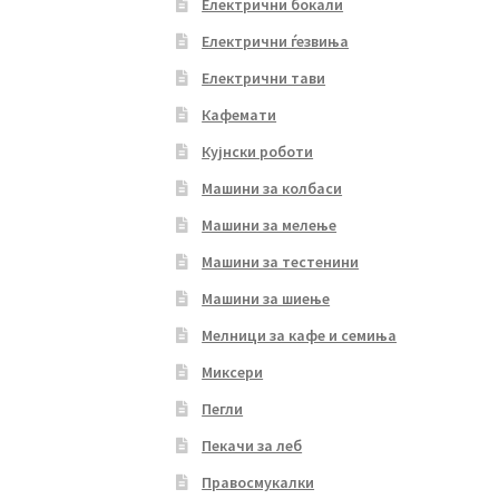
Електрични бокали
Електрични ѓезвиња
Електрични тави
Кафемати
Кујнски роботи
Машини за колбаси
Машини за мелење
Машини за тестенини
Машини за шиење
Мелници за кафе и семиња
Миксери
Пегли
Пекачи за леб
Правосмукалки