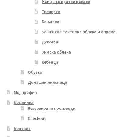
Маици со кратки ракави
Тренерки
Бањарки
Заштитна тактичка облека и опрема
Дуксери
Зимска облека
Ќебенца
Обувки
Домашни миленици
Мој профил
Кошничка
Резервирани производи
Checkout
Контакт