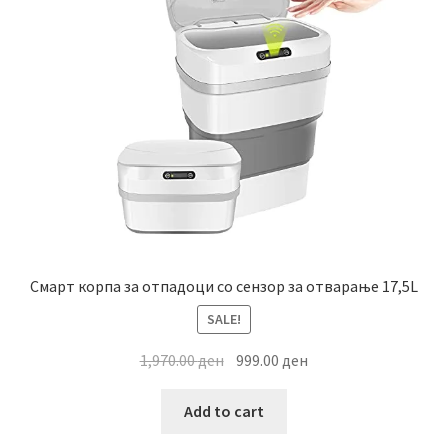
Смарт корпа за отпадоци со сензор за отварање 17,5L
SALE!
Original
Current
1,970.00
ден
999.00
ден
price
price
was:
is:
Add to cart
1,970.00 ден.
999.00 ден.