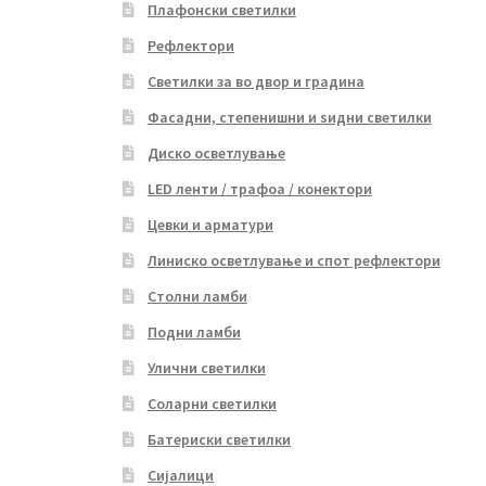
Плафонски светилки
Рефлектори
Светилки за во двор и градина
Фасадни, степенишни и ѕидни светилки
Диско осветлување
LED ленти / трафоа / конектори
Цевки и арматури
Линиско осветлување и спот рефлектори
Столни ламби
Подни ламби
Улични светилки
Соларни светилки
Батериски светилки
Сијалици