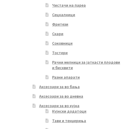
Чистачи на пареа
Сецкалници
Фритези
Скари
Соковници
Тостери
Рачни мелници за јаткасти плодови
и бисквити
Разни апарати
Аксесоари за во бања
Аксесоари за во дневна
Аксесоари за во кујна
Кујнски додатоци
Тави и тенџериња