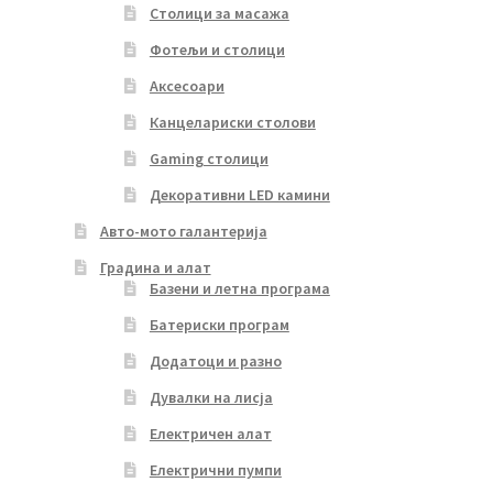
Столици за масажа
Фотељи и столици
Аксесоари
Канцелариски столови
Gaming столици
Декоративни LED камини
Авто-мото галантерија
Градина и алат
Базени и летна програма
Батериски програм
Додатоци и разно
Дувалки на лисја
Електричен алат
Електрични пумпи