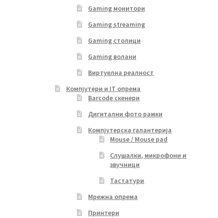
Gaming монитори
Gaming streaming
Gaming столици
Gaming волани
Виртуелна реалност
Компјутери и IT опрема
Barcode скенери
Дигитални фото рамки
Компјутерска галантерија
Mouse / Mouse pad
Слушалки, микрофони и
звучници
Тастатури
Мрежна опрема
Принтери