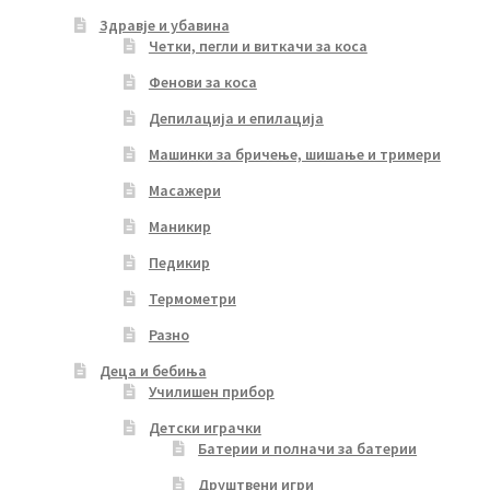
Здравје и убавина
Четки, пегли и виткачи за коса
Фенови за коса
Депилација и епилација
Машинки за бричење, шишање и тримери
Масажери
Маникир
Педикир
Термометри
Разно
Деца и бебиња
Училишен прибор
Детски играчки
Батерии и полначи за батерии
Друштвени игри