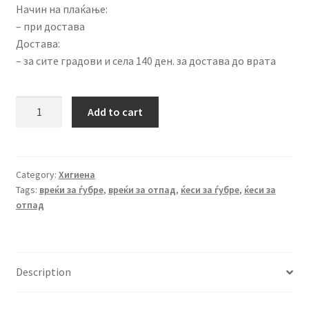
Начин на плаќање:
– при достава
Достава:
– за сите градови и села 140 ден. за достава до врата
Вреќи
Add to cart
за
отпадоци
250L/100
пар.
Category:
Хигиена
Tags:
вреќи за ѓубре
,
вреќи за отпад
,
ќеси за ѓубре
,
ќеси за
quantity
отпад
Description