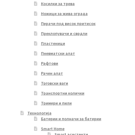
Косилки за трева
Ножици за жива ограда
Перачи под висок притисок
Преклопувачи и сврдли
Пластеници
Пневматски алат
Рафтови
Рачен алат
Трговски ваги
Транспортни колички
Тримери и пили
Технологија
Батерии и полначи за батерии
Smart Home
Smart асистенти