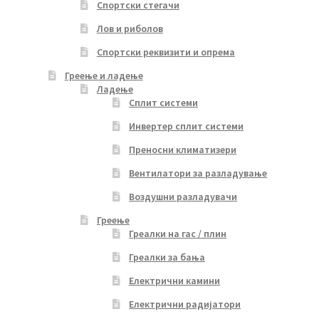
Спортски стегачи
Лов и риболов
Спортски реквизити и опрема
Греење и ладење
Ладење
Сплит системи
Инвертер сплит системи
Преносни климатизери
Вентилатори за разладување
Воздушни разладувачи
Греење
Греалки на гас / плин
Греалки за бања
Електрични камини
Електрични радијатори