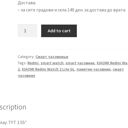
Достава:
– за сите градови и села 140 ден. за достава до врата
XIAOMI
Add to cart
Redmi
Watch
2
Lite
Category:
Смарт часовници
Tags:
Redmi
,
smart watch
,
smart часовник
,
XIAOMI Redmi Wa
GL
2
,
XIAOMI Redmi Watch 2 Lite GL
,
паметен часовник
,
смарт
Blue
часовник
-
43057
quantity
scription
lay: TFT 1.55″