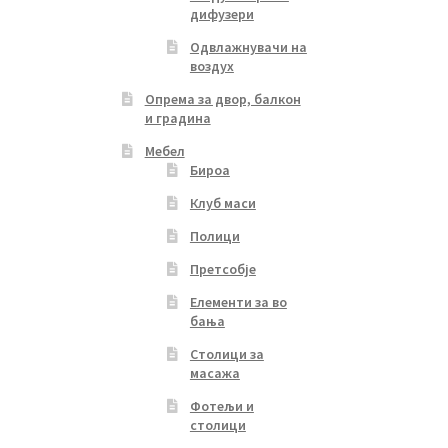
дифузери
Одвлажнувачи на
воздух
Опрема за двор, балкон
и градина
Мебел
Бироа
Клуб маси
Полици
Претсобје
Елементи за во
бања
Столици за
масажа
Фотељи и
столици