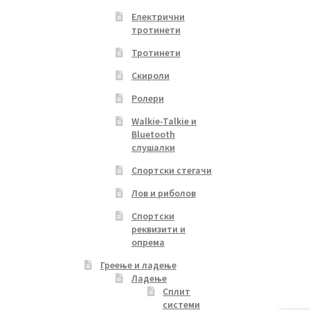
Електрични
тротинети
Тротинети
Скироли
Ролери
Walkie-Talkie и
Bluetooth
слушалки
Спортски стегачи
Лов и риболов
Спортски
реквизити и
опрема
Греење и ладење
Ладење
Сплит
системи