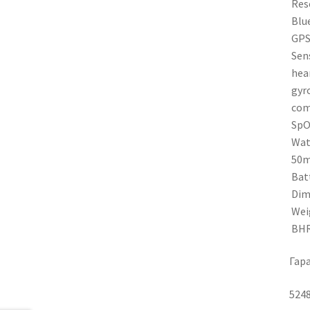
Reso
Blue
GPS
Sens
hear
gyr
com
SpO
Wat
50m 
Batt
Dime
Weig
BHR
Гара
524