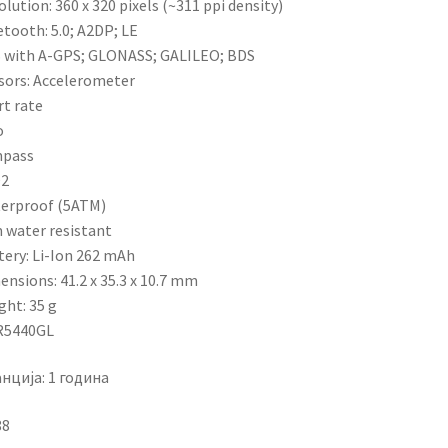
lution: 360 x 320 pixels (~311 ppi density)
tooth: 5.0; A2DP; LE
 with A-GPS; GLONASS; GALILEO; BDS
ors: Accelerometer
t rate
o
pass
2
erproof (5ATM)
water resistant
ery: Li-Ion 262 mAh
nsions: 41.2 x 35.3 x 10.7 mm
ht: 35 g
5440GL
нција: 1 година
88