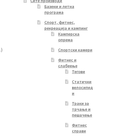
Сите производи
Базени и летна
програма
Спорт, фитнес,
рекреација и кампинг
Камперска
опрема
.)
Спортски камери
Фитнес и
слабеење
Тегови
Статични
велосипед
и
Траки за
трчање и
пешачење
Фитнес
справи