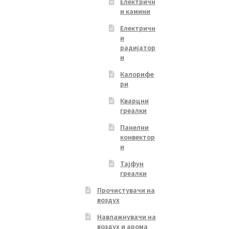
Електричн
и камини
Електричн
и
радијатор
и
Калорифе
ри
Кварцни
греалки
Панелни
конвектор
и
Тајфун
греалки
Прочистувачи на
воздух
Навлажнувачи на
воздух и арома