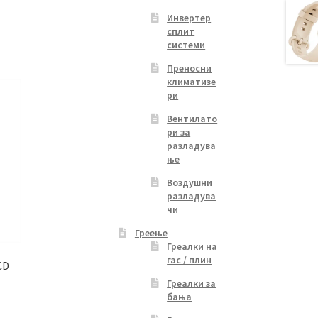
Инвертер
сплит
системи
Преносни
климатизе
ри
Вентилато
ри за
разладува
ње
Воздушни
разладува
чи
Греење
Греалки на
гас / плин
CD
Греалки за
бања