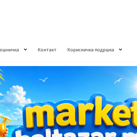
ошничка
Контакт
Корисничка подршка
става и начин на плаќање
Контакт
Корисничка подршка
а на производ
Сите производи
Услови за користење