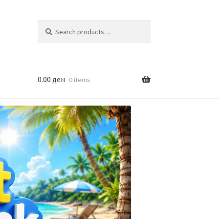
Search
Search
for:
0.00
ден
0 items